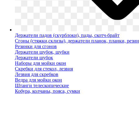
Держатели падов (скурблоки), пады, скотч-брайт
Сгоны (стяжки,склизы), держатели планок, планки, рези
Резинки для сгонов
Держатели шубок, шубки
Держатели шубок
Наборы для мойки окон
Скребки для стекол, лезвия
Лезвия для скребков
Ведра для мойки окон
Штанги телескопические
Кобура, колчаны, пояса, сумки