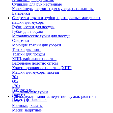
Сушилки для рук настенные
Контейнеры, корзины для мусора, пепельницы
Батарейки
Салфетки, тряпки, губки, протирочные материалы,
мешки для мусора
Губки, сетки для посуды
Губки для посуды
Металлические губки для посуды
Салфетки
Моющие тряпки для уборки
Тряпки для пола
Тряпки для посуды
ХПП, вафельное полотно
Вафельное полотно оптом
Холстопрошивное полотно (ХПП)
Мешки для мусора, пакеты
30л
60л
120л
Еще
160,180,240л
Меламиновые губки
Пакеты
Спец.одежда, защита, перчатки, сумки, рюкзаки
Пакеты фасовочные
Бахилы
Костюмы, халаты
Маски защитные