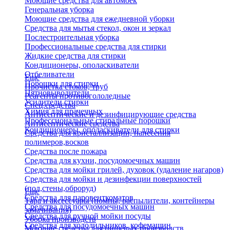
Моющие средства для автомоек
Генеральная уборка
Моющие средства для ежедневной уборки
Средства для мытья стекол, окон и зеркал
Послестроительная уборка
Профессиональные средства для стирки
Жидкие средства для стирки
Кондиционеры, ополаскиватели
Отбеливатели
Еще
Порошки для стирки
Прочистка стоков, труб
Пятновыводители
Реагенты противогололедные
Усилители стирки
Спец.средства
Химия для прачечных
Антисептические и дезинфицирующие средства
Профессиональные стиральные порошки
Антисептические средства
Кондиционеры, ополаскиватели для стирки
Средства для кристаллизации, нанесения
полимеров,восков
Средства после пожара
Средства для кухни, посудомоечных машин
Средства для мойки грилей, духовок (удаление нагаров)
Средства для мойки и дезинфекции поверхностей
(пол,стены,оброруд)
Еще
Средства для паровенткоматов
Тара и аксессуары (помпы, распылители, контейнеры
Средства для посудомоечных машин
замачивания)
Средства для ручной мойки посуды
Уборка производств
Средства для холодильников, кофемашин
Моющие средства для пищевых производств