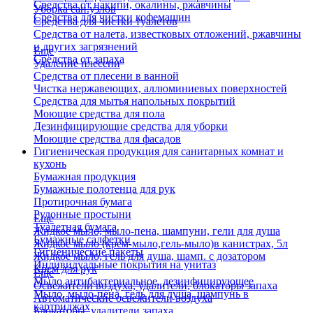
Средства от накипи, окалины, ржавчины
Уборка сан.узлов
Средства для чистки кофемашин
Средства для чистки туалетов
Средства от налета, известковых отложений, ржавчины
и других загрязнений
Еще
Средства от запаха
Удаление плесени
Средства от плесени в ванной
Чистка нержавеющих, аллюминиевых поверхностей
Средства для мытья напольных покрытий
Моющие средства для пола
Дезинфицирующие средства для уборки
Моющие средства для фасадов
Гигиеническая продукция для санитарных комнат и
кухонь
Бумажная продукция
Бумажные полотенца для рук
Протирочная бумага
Рулонные простыни
Еще
Туалетная бумага
Жидкое мыло, мыло-пена, шампуни, гели для душа
Бумажные салфетки
Жидкое мыло (крем-мыло,гель-мыло)в канистрах, 5л
Гигиенические пакеты
Жидкое мыло, гель для душа, шамп. с дозатором
Индивидуальные покрытия на унитаз
Крем для рук
Еще
Мыло антибактериальное, дезинфицирующее
Освежители воздуха, удалители, блокаторы запаха
Мыло, мыло-пена, гель для душа, шампунь в
Автоматические освежители воздуха
картриджах
Блокаторы, удалители запаха