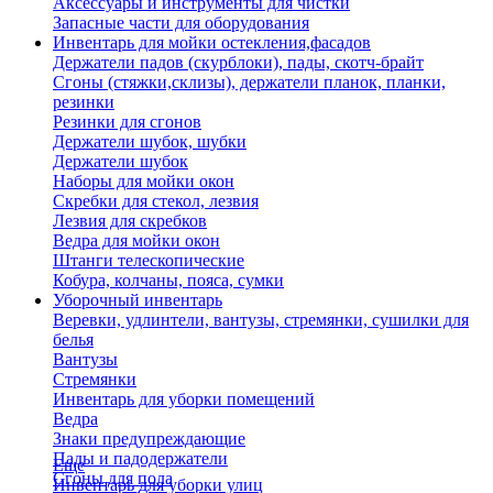
Аксессуары и инструменты для чистки
Запасные части для оборудования
Инвентарь для мойки остекления,фасадов
Держатели падов (скурблоки), пады, скотч-брайт
Сгоны (стяжки,склизы), держатели планок, планки,
резинки
Резинки для сгонов
Держатели шубок, шубки
Держатели шубок
Наборы для мойки окон
Скребки для стекол, лезвия
Лезвия для скребков
Ведра для мойки окон
Штанги телескопические
Кобура, колчаны, пояса, сумки
Уборочный инвентарь
Веревки, удлинтели, вантузы, стремянки, сушилки для
белья
Вантузы
Стремянки
Инвентарь для уборки помещений
Ведра
Знаки предупреждающие
Пады и падодержатели
Еще
Сгоны для пола
Инвентарь для уборки улиц