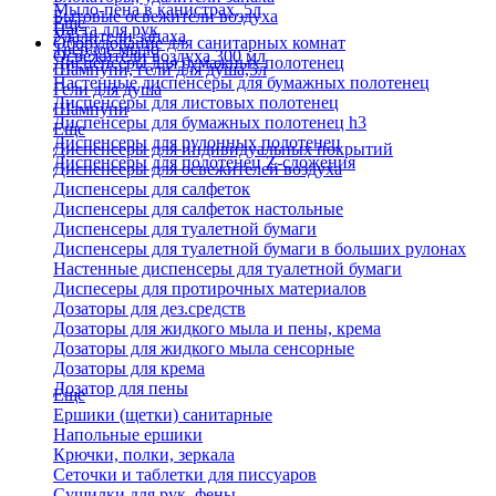
Мыло-пена в канистрах, 5л
Бытовые освежители воздуха
Еще
Паста для рук
Удалители запаха
Оборудование для санитарных комнат
Твердое мыло
Освежители воздуха 300 мл
Диспенсеры для бумажных полотенец
Шампуни, гели для душа,5л
Настенные диспенсеры для бумажных полотенец
Гели для душа
Диспенсеры для листовых полотенец
Шампуни
Диспенсеры для бумажных полотенец h3
Еще
Диспенсеры для рулонных полотенец
Диспенсеры для индивидуальных покрытий
Диспенсеры для полотенец Z-сложения
Диспенсеры для освежителей воздуха
Диспенсеры для салфеток
Диспенсеры для салфеток настольные
Диспенсеры для туалетной бумаги
Диспенсеры для туалетной бумаги в больших рулонах
Настенные диспенсеры для туалетной бумаги
Диспесеры для протирочных материалов
Дозаторы для дез.средств
Дозаторы для жидкого мыла и пены, крема
Дозаторы для жидкого мыла сенсорные
Дозаторы для крема
Дозатор для пены
Еще
Ершики (щетки) санитарные
Напольные ершики
Крючки, полки, зеркала
Сеточки и таблетки для писсуаров
Сушилки для рук, фены