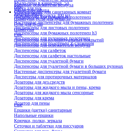
Мыло-пена в канистрах, 5л
Бытовые освежители воздуха
Еще
Паста для рук
Удалители запаха
Оборудование для санитарных комнат
Твердое мыло
Освежители воздуха 300 мл
Диспенсеры для бумажных полотенец
Шампуни, гели для душа,5л
Настенные диспенсеры для бумажных полотенец
Гели для душа
Диспенсеры для листовых полотенец
Шампуни
Диспенсеры для бумажных полотенец h3
Еще
Диспенсеры для рулонных полотенец
Диспенсеры для индивидуальных покрытий
Диспенсеры для полотенец Z-сложения
Диспенсеры для освежителей воздуха
Диспенсеры для салфеток
Диспенсеры для салфеток настольные
Диспенсеры для туалетной бумаги
Диспенсеры для туалетной бумаги в больших рулонах
Настенные диспенсеры для туалетной бумаги
Диспесеры для протирочных материалов
Дозаторы для дез.средств
Дозаторы для жидкого мыла и пены, крема
Дозаторы для жидкого мыла сенсорные
Дозаторы для крема
Дозатор для пены
Еще
Ершики (щетки) санитарные
Напольные ершики
Крючки, полки, зеркала
Сеточки и таблетки для писсуаров