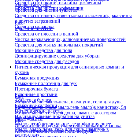
Средства от накипи, окалины, ржавчины
Уборка сан.узлов
Средства для чистки кофемашин
Средства для чистки туалетов
Средства от налета, известковых отложений, ржавчины
и других загрязнений
Еще
Средства от запаха
Удаление плесени
Средства от плесени в ванной
Чистка нержавеющих, аллюминиевых поверхностей
Средства для мытья напольных покрытий
Моющие средства для пола
Дезинфицирующие средства для уборки
Моющие средства для фасадов
Гигиеническая продукция для санитарных комнат и
кухонь
Бумажная продукция
Бумажные полотенца для рук
Протирочная бумага
Рулонные простыни
Еще
Туалетная бумага
Жидкое мыло, мыло-пена, шампуни, гели для душа
Бумажные салфетки
Жидкое мыло (крем-мыло,гель-мыло)в канистрах, 5л
Гигиенические пакеты
Жидкое мыло, гель для душа, шамп. с дозатором
Индивидуальные покрытия на унитаз
Крем для рук
Еще
Мыло антибактериальное, дезинфицирующее
Освежители воздуха, удалители, блокаторы запаха
Мыло, мыло-пена, гель для душа, шампунь в
Автоматические освежители воздуха
картриджах
Блокаторы, удалители запаха