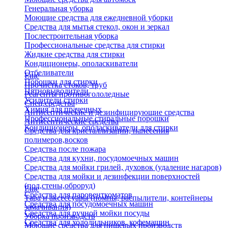
Генеральная уборка
Моющие средства для ежедневной уборки
Средства для мытья стекол, окон и зеркал
Послестроительная уборка
Профессиональные средства для стирки
Жидкие средства для стирки
Кондиционеры, ополаскиватели
Отбеливатели
Еще
Порошки для стирки
Прочистка стоков, труб
Пятновыводители
Реагенты противогололедные
Усилители стирки
Спец.средства
Химия для прачечных
Антисептические и дезинфицирующие средства
Профессиональные стиральные порошки
Антисептические средства
Кондиционеры, ополаскиватели для стирки
Средства для кристаллизации, нанесения
полимеров,восков
Средства после пожара
Средства для кухни, посудомоечных машин
Средства для мойки грилей, духовок (удаление нагаров)
Средства для мойки и дезинфекции поверхностей
(пол,стены,оброруд)
Еще
Средства для паровенткоматов
Тара и аксессуары (помпы, распылители, контейнеры
Средства для посудомоечных машин
замачивания)
Средства для ручной мойки посуды
Уборка производств
Средства для холодильников, кофемашин
Моющие средства для пищевых производств