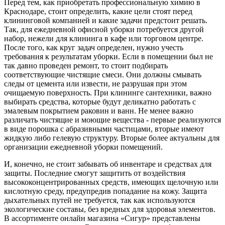
Перед тем, как приобретать профессиональную химию в
Краснодаре, стоит определить, какие цели стоят перед
клининговой компанией и какие задачи предстоит решать.
Так, для ежедневной офисной уборки потребуется другой
набор, нежели для клининга в кафе или торговом центре.
После того, как круг задач определен, нужно учесть
требования к результатам уборки. Если в помещении был не
так давно проведен ремонт, то стоит подбирать
соответствующие чистящие смеси. Они должны смывать
следы от цемента или извести, не разрушая при этом
очищаемую поверхность. При клининге сантехники, важно
выбирать средства, которые будут деликатно работать с
эмалевым покрытием раковин и ванн. Не менее важно
различать чистящие и моющие вещества - первые реализуются
в виде порошка с абразивными частицами, вторые имеют
жидкую либо гелевую структуру. Вторые более актуальны для
организации ежедневной уборки помещений.
И, конечно, не стоит забывать об инвентаре и средствах для
защиты. Последние смогут защитить от воздействия
высококонцентрированных средств, имеющих щелочную или
кислотную среду, предупредив попадание на кожу. Защита
дыхательных путей не требуется, так как используются
экологические составы, без вредных для здоровья элементов.
В ассортименте онлайн магазина «Сигур» представлены