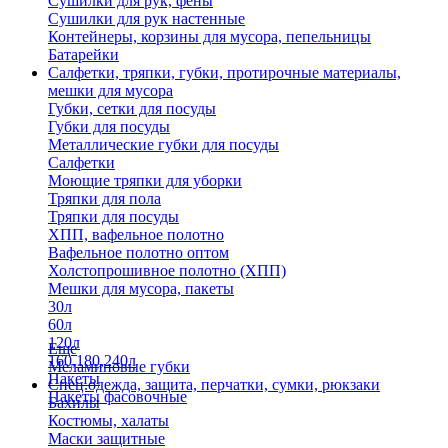
Сушилки для рук, фены
Сушилки для рук настенные
Контейнеры, корзины для мусора, пепельницы
Батарейки
Салфетки, тряпки, губки, протирочные материалы,
мешки для мусора
Губки, сетки для посуды
Губки для посуды
Металлические губки для посуды
Салфетки
Моющие тряпки для уборки
Тряпки для пола
Тряпки для посуды
ХПП, вафельное полотно
Вафельное полотно оптом
Холстопрошивное полотно (ХПП)
Мешки для мусора, пакеты
30л
60л
120л
Еще
160,180,240л
Меламиновые губки
Пакеты
Спец.одежда, защита, перчатки, сумки, рюкзаки
Пакеты фасовочные
Бахилы
Костюмы, халаты
Маски защитные