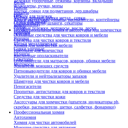
Тележки уборочные, отжимы, корзины, вкладыши
Вилы
Флаундеры, ручки, мопы
Грабли
Щетки, совки для подметания, дер.швабры
Лопаты
Еще
Отжим для тележек
Метлы, веники, щетки метал., совки
Тара и аксессуары (помпы, распылители, контейнеры
Ручки для швабр
Опрыскиватели, шланги, секаторы
замачивания)
Мопы
Садовые тележки, мотокосы, масла, лески
Профессиональная химия и акссесуары для химчистки
Швабры
Черенки
Основные средства для чистки ковров и мебели
Веники
Средства для чистки ковров и текстиля
Щетки металлические
Химия для химчистки мебели
Совки уличные
Преспреи для химчистки
Шланги
Кислотные ополаскиватели
Секаторы
Отбеливатели для матрасов, ковров, обивки мебели
Мотокосы
Усилители моющих средств
Пятновыводители для ковров и обивки мебели
Удалители и нейтрализаторы запахов
Шампуни для чистки ковров и мебели
Пеногасители
Пропитки, антистатики для ковров и текстиля
Средства для чистки кожи
Аксессуары для химчистки (шпателя, индикаторы ph,
скребки, распылители, щетки, салфетки, фонарики)
Профессиональная химия
Автохимия
Химия для чистки автомобилей
Моющие средства для автомоек