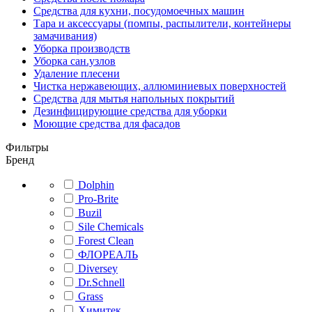
Средства для кухни, посудомоечных машин
Тара и аксессуары (помпы, распылители, контейнеры
замачивания)
Уборка производств
Уборка сан.узлов
Удаление плесени
Чистка нержавеющих, аллюминиевых поверхностей
Средства для мытья напольных покрытий
Дезинфицирующие средства для уборки
Моющие средства для фасадов
Фильтры
Бренд
Dolphin
Pro-Brite
Buzil
Sile Chemicals
Forest Clean
ФЛОРЕАЛЬ
Diversey
Dr.Schnell
Grass
Химитек