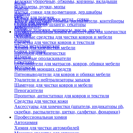
Тележки уборочные, отжимы, корзины, вкладыши
Вилы
Флаундеры, ручки, мопы
Грабли
Щетки, совки для подметания, дер.швабры
Лопаты
Еще
Отжим для тележек
Метлы, веники, щетки метал., совки
Тара и аксессуары (помпы, распылители, контейнеры
Ручки для швабр
Опрыскиватели, шланги, секаторы
замачивания)
Мопы
Садовые тележки, мотокосы, масла, лески
Профессиональная химия и акссесуары для химчистки
Швабры
Черенки
Основные средства для чистки ковров и мебели
Веники
Средства для чистки ковров и текстиля
Щетки металлические
Химия для химчистки мебели
Совки уличные
Преспреи для химчистки
Шланги
Кислотные ополаскиватели
Секаторы
Отбеливатели для матрасов, ковров, обивки мебели
Мотокосы
Усилители моющих средств
Пятновыводители для ковров и обивки мебели
Удалители и нейтрализаторы запахов
Шампуни для чистки ковров и мебели
Пеногасители
Пропитки, антистатики для ковров и текстиля
Средства для чистки кожи
Аксессуары для химчистки (шпателя, индикаторы ph,
скребки, распылители, щетки, салфетки, фонарики)
Профессиональная химия
Автохимия
Химия для чистки автомобилей