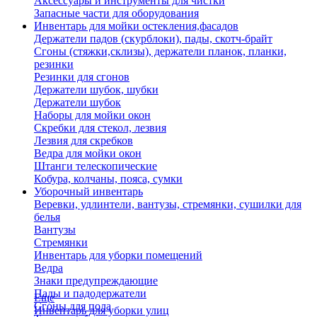
Аксессуары и инструменты для чистки
Запасные части для оборудования
Инвентарь для мойки остекления,фасадов
Держатели падов (скурблоки), пады, скотч-брайт
Сгоны (стяжки,склизы), держатели планок, планки,
резинки
Резинки для сгонов
Держатели шубок, шубки
Держатели шубок
Наборы для мойки окон
Скребки для стекол, лезвия
Лезвия для скребков
Ведра для мойки окон
Штанги телескопические
Кобура, колчаны, пояса, сумки
Уборочный инвентарь
Веревки, удлинтели, вантузы, стремянки, сушилки для
белья
Вантузы
Стремянки
Инвентарь для уборки помещений
Ведра
Знаки предупреждающие
Пады и падодержатели
Еще
Сгоны для пола
Инвентарь для уборки улиц