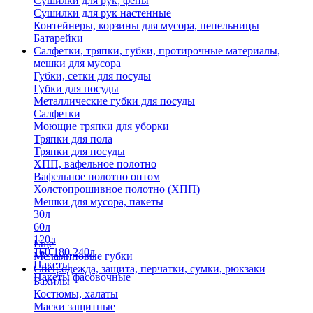
Сушилки для рук, фены
Сушилки для рук настенные
Контейнеры, корзины для мусора, пепельницы
Батарейки
Салфетки, тряпки, губки, протирочные материалы,
мешки для мусора
Губки, сетки для посуды
Губки для посуды
Металлические губки для посуды
Салфетки
Моющие тряпки для уборки
Тряпки для пола
Тряпки для посуды
ХПП, вафельное полотно
Вафельное полотно оптом
Холстопрошивное полотно (ХПП)
Мешки для мусора, пакеты
30л
60л
120л
Еще
160,180,240л
Меламиновые губки
Пакеты
Спец.одежда, защита, перчатки, сумки, рюкзаки
Пакеты фасовочные
Бахилы
Костюмы, халаты
Маски защитные