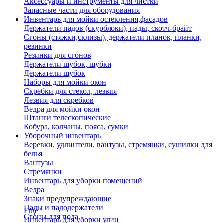
Аксессуары и инструменты для чистки
Запасные части для оборудования
Инвентарь для мойки остекления,фасадов
Держатели падов (скурблоки), пады, скотч-брайт
Сгоны (стяжки,склизы), держатели планок, планки,
резинки
Резинки для сгонов
Держатели шубок, шубки
Держатели шубок
Наборы для мойки окон
Скребки для стекол, лезвия
Лезвия для скребков
Ведра для мойки окон
Штанги телескопические
Кобура, колчаны, пояса, сумки
Уборочный инвентарь
Веревки, удлинтели, вантузы, стремянки, сушилки для
белья
Вантузы
Стремянки
Инвентарь для уборки помещений
Ведра
Знаки предупреждающие
Пады и падодержатели
Еще
Сгоны для пола
Инвентарь для уборки улиц