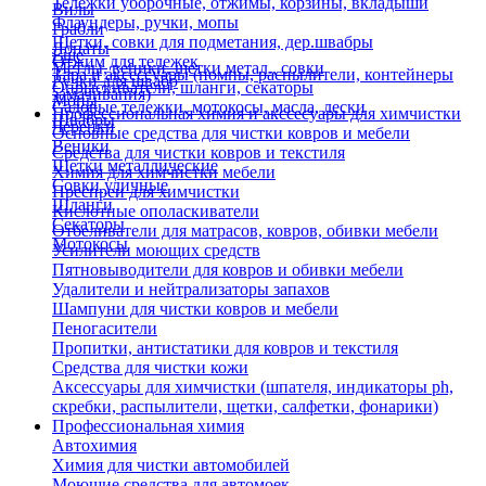
Тележки уборочные, отжимы, корзины, вкладыши
Вилы
Флаундеры, ручки, мопы
Грабли
Щетки, совки для подметания, дер.швабры
Лопаты
Еще
Отжим для тележек
Метлы, веники, щетки метал., совки
Тара и аксессуары (помпы, распылители, контейнеры
Ручки для швабр
Опрыскиватели, шланги, секаторы
замачивания)
Мопы
Садовые тележки, мотокосы, масла, лески
Профессиональная химия и акссесуары для химчистки
Швабры
Черенки
Основные средства для чистки ковров и мебели
Веники
Средства для чистки ковров и текстиля
Щетки металлические
Химия для химчистки мебели
Совки уличные
Преспреи для химчистки
Шланги
Кислотные ополаскиватели
Секаторы
Отбеливатели для матрасов, ковров, обивки мебели
Мотокосы
Усилители моющих средств
Пятновыводители для ковров и обивки мебели
Удалители и нейтрализаторы запахов
Шампуни для чистки ковров и мебели
Пеногасители
Пропитки, антистатики для ковров и текстиля
Средства для чистки кожи
Аксессуары для химчистки (шпателя, индикаторы ph,
скребки, распылители, щетки, салфетки, фонарики)
Профессиональная химия
Автохимия
Химия для чистки автомобилей
Моющие средства для автомоек