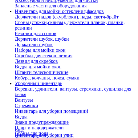
Аксессуары и инструменты для чистки
Запасные части для оборудования
Инвентарь для мойки остекления,фасадов
Держатели падов (скурблоки), пады, скотч-брайт
Сгоны (стяжки,склизы), держатели планок, планки,
резинки
Резинки для сгонов
Держатели шубок, шубки
Держатели шубок
Наборы для мойки окон
Скребки для стекол, лезвия
Лезвия для скребков
Ведра для мойки окон
Штанги телескопические
Кобура, колчаны, пояса, сумки
Уборочный инвентарь
Веревки, удлинтели, вантузы, стремянки, сушилки для
белья
Вантузы
Стремянки
Инвентарь для уборки помещений
Ведра
Знаки предупреждающие
Пады и падодержатели
Еще
Сгоны для пола
Инвентарь для уборки улиц