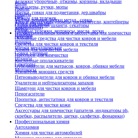
Тележки уборочные, отжимы, корзины, вкладыши
Вилы
Флаундеры, ручки, мопы
Грабли
Щетки, совки для подметания, дер.швабры
Лопаты
Еще
Отжим для тележек
Метлы, веники, щетки метал., совки
Тара и аксессуары (помпы, распылители, контейнеры
Ручки для швабр
Опрыскиватели, шланги, секаторы
замачивания)
Мопы
Садовые тележки, мотокосы, масла, лески
Профессиональная химия и акссесуары для химчистки
Швабры
Черенки
Основные средства для чистки ковров и мебели
Веники
Средства для чистки ковров и текстиля
Щетки металлические
Химия для химчистки мебели
Совки уличные
Преспреи для химчистки
Шланги
Кислотные ополаскиватели
Секаторы
Отбеливатели для матрасов, ковров, обивки мебели
Мотокосы
Усилители моющих средств
Пятновыводители для ковров и обивки мебели
Удалители и нейтрализаторы запахов
Шампуни для чистки ковров и мебели
Пеногасители
Пропитки, антистатики для ковров и текстиля
Средства для чистки кожи
Аксессуары для химчистки (шпателя, индикаторы ph,
скребки, распылители, щетки, салфетки, фонарики)
Профессиональная химия
Автохимия
Химия для чистки автомобилей