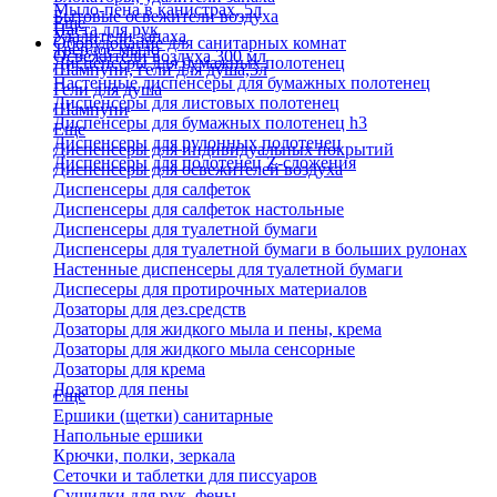
Мыло-пена в канистрах, 5л
Бытовые освежители воздуха
Еще
Паста для рук
Удалители запаха
Оборудование для санитарных комнат
Твердое мыло
Освежители воздуха 300 мл
Диспенсеры для бумажных полотенец
Шампуни, гели для душа,5л
Настенные диспенсеры для бумажных полотенец
Гели для душа
Диспенсеры для листовых полотенец
Шампуни
Диспенсеры для бумажных полотенец h3
Еще
Диспенсеры для рулонных полотенец
Диспенсеры для индивидуальных покрытий
Диспенсеры для полотенец Z-сложения
Диспенсеры для освежителей воздуха
Диспенсеры для салфеток
Диспенсеры для салфеток настольные
Диспенсеры для туалетной бумаги
Диспенсеры для туалетной бумаги в больших рулонах
Настенные диспенсеры для туалетной бумаги
Диспесеры для протирочных материалов
Дозаторы для дез.средств
Дозаторы для жидкого мыла и пены, крема
Дозаторы для жидкого мыла сенсорные
Дозаторы для крема
Дозатор для пены
Еще
Ершики (щетки) санитарные
Напольные ершики
Крючки, полки, зеркала
Сеточки и таблетки для писсуаров
Сушилки для рук, фены