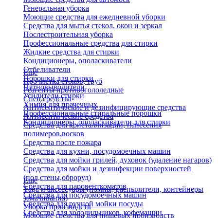
Генеральная уборка
Моющие средства для ежедневной уборки
Средства для мытья стекол, окон и зеркал
Послестроительная уборка
Профессиональные средства для стирки
Жидкие средства для стирки
Кондиционеры, ополаскиватели
Отбеливатели
Еще
Порошки для стирки
Прочистка стоков, труб
Пятновыводители
Реагенты противогололедные
Усилители стирки
Спец.средства
Химия для прачечных
Антисептические и дезинфицирующие средства
Профессиональные стиральные порошки
Антисептические средства
Кондиционеры, ополаскиватели для стирки
Средства для кристаллизации, нанесения
полимеров,восков
Средства после пожара
Средства для кухни, посудомоечных машин
Средства для мойки грилей, духовок (удаление нагаров)
Средства для мойки и дезинфекции поверхностей
(пол,стены,оброруд)
Еще
Средства для паровенткоматов
Тара и аксессуары (помпы, распылители, контейнеры
Средства для посудомоечных машин
замачивания)
Средства для ручной мойки посуды
Уборка производств
Средства для холодильников, кофемашин
Моющие средства для пищевых производств