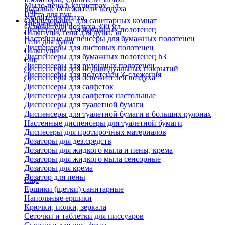
Мыло-пена в канистрах, 5л
Бытовые освежители воздуха
Еще
Паста для рук
Удалители запаха
Оборудование для санитарных комнат
Твердое мыло
Освежители воздуха 300 мл
Диспенсеры для бумажных полотенец
Шампуни, гели для душа,5л
Настенные диспенсеры для бумажных полотенец
Гели для душа
Диспенсеры для листовых полотенец
Шампуни
Диспенсеры для бумажных полотенец h3
Еще
Диспенсеры для рулонных полотенец
Диспенсеры для индивидуальных покрытий
Диспенсеры для полотенец Z-сложения
Диспенсеры для освежителей воздуха
Диспенсеры для салфеток
Диспенсеры для салфеток настольные
Диспенсеры для туалетной бумаги
Диспенсеры для туалетной бумаги в больших рулонах
Настенные диспенсеры для туалетной бумаги
Диспесеры для протирочных материалов
Дозаторы для дез.средств
Дозаторы для жидкого мыла и пены, крема
Дозаторы для жидкого мыла сенсорные
Дозаторы для крема
Дозатор для пены
Еще
Ершики (щетки) санитарные
Напольные ершики
Крючки, полки, зеркала
Сеточки и таблетки для писсуаров