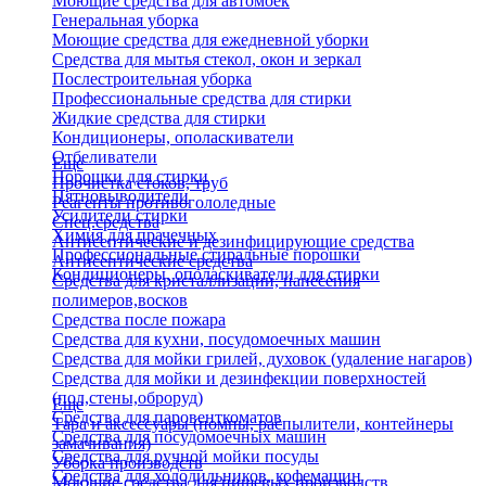
Моющие средства для автомоек
Генеральная уборка
Моющие средства для ежедневной уборки
Средства для мытья стекол, окон и зеркал
Послестроительная уборка
Профессиональные средства для стирки
Жидкие средства для стирки
Кондиционеры, ополаскиватели
Отбеливатели
Еще
Порошки для стирки
Прочистка стоков, труб
Пятновыводители
Реагенты противогололедные
Усилители стирки
Спец.средства
Химия для прачечных
Антисептические и дезинфицирующие средства
Профессиональные стиральные порошки
Антисептические средства
Кондиционеры, ополаскиватели для стирки
Средства для кристаллизации, нанесения
полимеров,восков
Средства после пожара
Средства для кухни, посудомоечных машин
Средства для мойки грилей, духовок (удаление нагаров)
Средства для мойки и дезинфекции поверхностей
(пол,стены,оброруд)
Еще
Средства для паровенткоматов
Тара и аксессуары (помпы, распылители, контейнеры
Средства для посудомоечных машин
замачивания)
Средства для ручной мойки посуды
Уборка производств
Средства для холодильников, кофемашин
Моющие средства для пищевых производств