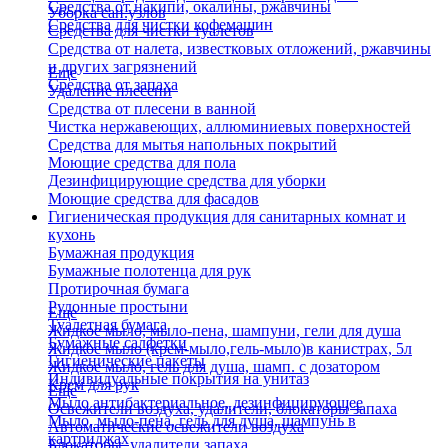
Средства от накипи, окалины, ржавчины
Уборка сан.узлов
Средства для чистки кофемашин
Средства для чистки туалетов
Средства от налета, известковых отложений, ржавчины
и других загрязнений
Еще
Средства от запаха
Удаление плесени
Средства от плесени в ванной
Чистка нержавеющих, аллюминиевых поверхностей
Средства для мытья напольных покрытий
Моющие средства для пола
Дезинфицирующие средства для уборки
Моющие средства для фасадов
Гигиеническая продукция для санитарных комнат и
кухонь
Бумажная продукция
Бумажные полотенца для рук
Протирочная бумага
Рулонные простыни
Еще
Туалетная бумага
Жидкое мыло, мыло-пена, шампуни, гели для душа
Бумажные салфетки
Жидкое мыло (крем-мыло,гель-мыло)в канистрах, 5л
Гигиенические пакеты
Жидкое мыло, гель для душа, шамп. с дозатором
Индивидуальные покрытия на унитаз
Крем для рук
Еще
Мыло антибактериальное, дезинфицирующее
Освежители воздуха, удалители, блокаторы запаха
Мыло, мыло-пена, гель для душа, шампунь в
Автоматические освежители воздуха
картриджах
Блокаторы, удалители запаха