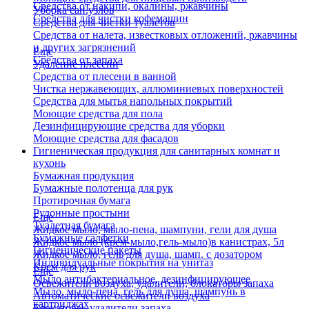
Средства от накипи, окалины, ржавчины
Уборка сан.узлов
Средства для чистки кофемашин
Средства для чистки туалетов
Средства от налета, известковых отложений, ржавчины
и других загрязнений
Еще
Средства от запаха
Удаление плесени
Средства от плесени в ванной
Чистка нержавеющих, аллюминиевых поверхностей
Средства для мытья напольных покрытий
Моющие средства для пола
Дезинфицирующие средства для уборки
Моющие средства для фасадов
Гигиеническая продукция для санитарных комнат и
кухонь
Бумажная продукция
Бумажные полотенца для рук
Протирочная бумага
Рулонные простыни
Еще
Туалетная бумага
Жидкое мыло, мыло-пена, шампуни, гели для душа
Бумажные салфетки
Жидкое мыло (крем-мыло,гель-мыло)в канистрах, 5л
Гигиенические пакеты
Жидкое мыло, гель для душа, шамп. с дозатором
Индивидуальные покрытия на унитаз
Крем для рук
Еще
Мыло антибактериальное, дезинфицирующее
Освежители воздуха, удалители, блокаторы запаха
Мыло, мыло-пена, гель для душа, шампунь в
Автоматические освежители воздуха
картриджах
Блокаторы, удалители запаха