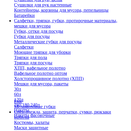
Сушилки для рук настенные
Контейнеры, корзины для мусора, пепельницы
Батарейки
Салфетки, тряпки, губки, протирочные материалы,
мешки для мусора
Губки, сетки для посуды
Губки для посуды
Металлические губки для посуды
Салфетки
Моющие тряпки для уборки
Тряпки для пола
Тряпки для посуды
ХПП, вафельное полотно
Вафельное полотно оптом
Холстопрошивное полотно (ХПП)
Мешки для мусора, пакеты
30л
60л
120л
Еще
160,180,240л
Меламиновые губки
Пакеты
Спец.одежда, защита, перчатки, сумки, рюкзаки
Пакеты фасовочные
Бахилы
Костюмы, халаты
Маски защитные