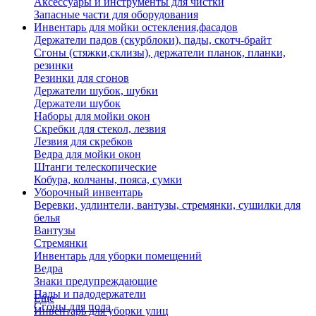
Аксессуары и инструменты для чистки
Запасные части для оборудования
Инвентарь для мойки остекления,фасадов
Держатели падов (скурблоки), пады, скотч-брайт
Сгоны (стяжки,склизы), держатели планок, планки,
резинки
Резинки для сгонов
Держатели шубок, шубки
Держатели шубок
Наборы для мойки окон
Скребки для стекол, лезвия
Лезвия для скребков
Ведра для мойки окон
Штанги телескопические
Кобура, колчаны, пояса, сумки
Уборочный инвентарь
Веревки, удлинтели, вантузы, стремянки, сушилки для
белья
Вантузы
Стремянки
Инвентарь для уборки помещений
Ведра
Знаки предупреждающие
Пады и падодержатели
Еще
Сгоны для пола
Инвентарь для уборки улиц