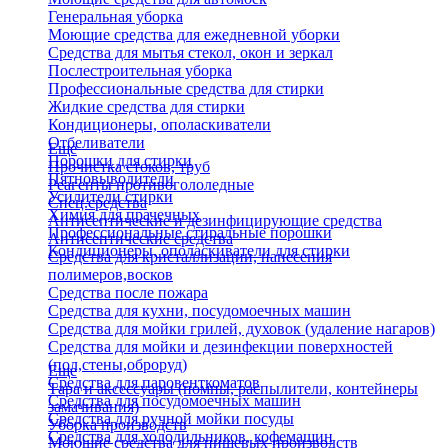
Генеральная уборка
Моющие средства для ежедневной уборки
Средства для мытья стекол, окон и зеркал
Послестроительная уборка
Профессиональные средства для стирки
Жидкие средства для стирки
Кондиционеры, ополаскиватели
Отбеливатели
Еще
Порошки для стирки
Прочистка стоков, труб
Пятновыводители
Реагенты противогололедные
Усилители стирки
Спец.средства
Химия для прачечных
Антисептические и дезинфицирующие средства
Профессиональные стиральные порошки
Антисептические средства
Кондиционеры, ополаскиватели для стирки
Средства для кристаллизации, нанесения
полимеров,восков
Средства после пожара
Средства для кухни, посудомоечных машин
Средства для мойки грилей, духовок (удаление нагаров)
Средства для мойки и дезинфекции поверхностей
(пол,стены,оброруд)
Еще
Средства для паровенткоматов
Тара и аксессуары (помпы, распылители, контейнеры
Средства для посудомоечных машин
замачивания)
Средства для ручной мойки посуды
Уборка производств
Средства для холодильников, кофемашин
Моющие средства для пищевых производств