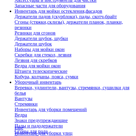
Аксессуары и инструменты для чистки
Запасные части для оборудования
Инвентарь для мойки остекления,фасадов
Держатели падов (скурблоки), пады, скотч-брайт
Сгоны (стяжки,склизы), держатели планок, планки,
резинки
Резинки для сгонов
Держатели шубок, шубки
Держатели шубок
Наборы для мойки окон
Скребки для стекол, лезвия
Лезвия для скребков
Ведра для мойки окон
Штанги телескопические
Кобура, колчаны, пояса, сумки
Уборочный инвентарь
Веревки, удлинтели, вантузы, стремянки, сушилки для
белья
Вантузы
Стремянки
Инвентарь для уборки помещений
Ведра
Знаки предупреждающие
Пады и падодержатели
Еще
Сгоны для пола
Инвентарь для уборки улиц