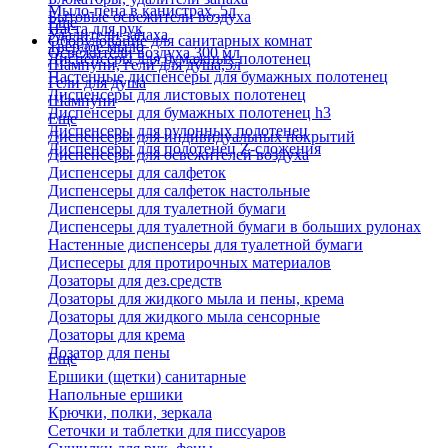
Мыло-пена в канистрах, 5л
Бытовые освежители воздуха
Еще
Паста для рук
Удалители запаха
Оборудование для санитарных комнат
Твердое мыло
Освежители воздуха 300 мл
Диспенсеры для бумажных полотенец
Шампуни, гели для душа,5л
Настенные диспенсеры для бумажных полотенец
Гели для душа
Диспенсеры для листовых полотенец
Шампуни
Диспенсеры для бумажных полотенец h3
Еще
Диспенсеры для рулонных полотенец
Диспенсеры для индивидуальных покрытий
Диспенсеры для полотенец Z-сложения
Диспенсеры для освежителей воздуха
Диспенсеры для салфеток
Диспенсеры для салфеток настольные
Диспенсеры для туалетной бумаги
Диспенсеры для туалетной бумаги в больших рулонах
Настенные диспенсеры для туалетной бумаги
Диспесеры для протирочных материалов
Дозаторы для дез.средств
Дозаторы для жидкого мыла и пены, крема
Дозаторы для жидкого мыла сенсорные
Дозаторы для крема
Дозатор для пены
Еще
Ершики (щетки) санитарные
Напольные ершики
Крючки, полки, зеркала
Сеточки и таблетки для писсуаров