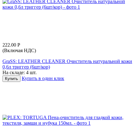
222.00
Р
(Включая НДС)
GraSS: LEATHER CLEANER Очиститель натуральной кожи
0,6л триггер (6шт/кор)
На складе:
4 шт.
Купить в один клик
Купить