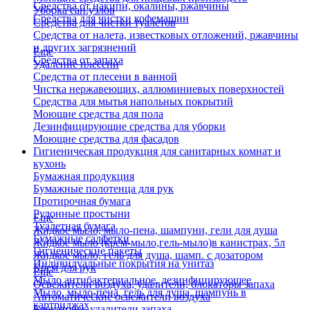
Средства от накипи, окалины, ржавчины
Уборка сан.узлов
Средства для чистки кофемашин
Средства для чистки туалетов
Средства от налета, известковых отложений, ржавчины
и других загрязнений
Еще
Средства от запаха
Удаление плесени
Средства от плесени в ванной
Чистка нержавеющих, аллюминиевых поверхностей
Средства для мытья напольных покрытий
Моющие средства для пола
Дезинфицирующие средства для уборки
Моющие средства для фасадов
Гигиеническая продукция для санитарных комнат и
кухонь
Бумажная продукция
Бумажные полотенца для рук
Протирочная бумага
Рулонные простыни
Еще
Туалетная бумага
Жидкое мыло, мыло-пена, шампуни, гели для душа
Бумажные салфетки
Жидкое мыло (крем-мыло,гель-мыло)в канистрах, 5л
Гигиенические пакеты
Жидкое мыло, гель для душа, шамп. с дозатором
Индивидуальные покрытия на унитаз
Крем для рук
Еще
Мыло антибактериальное, дезинфицирующее
Освежители воздуха, удалители, блокаторы запаха
Мыло, мыло-пена, гель для душа, шампунь в
Автоматические освежители воздуха
картриджах
Блокаторы, удалители запаха