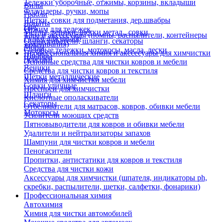
Тележки уборочные, отжимы, корзины, вкладыши
Вилы
Флаундеры, ручки, мопы
Грабли
Щетки, совки для подметания, дер.швабры
Лопаты
Еще
Отжим для тележек
Метлы, веники, щетки метал., совки
Тара и аксессуары (помпы, распылители, контейнеры
Ручки для швабр
Опрыскиватели, шланги, секаторы
замачивания)
Мопы
Садовые тележки, мотокосы, масла, лески
Профессиональная химия и акссесуары для химчистки
Швабры
Черенки
Основные средства для чистки ковров и мебели
Веники
Средства для чистки ковров и текстиля
Щетки металлические
Химия для химчистки мебели
Совки уличные
Преспреи для химчистки
Шланги
Кислотные ополаскиватели
Секаторы
Отбеливатели для матрасов, ковров, обивки мебели
Мотокосы
Усилители моющих средств
Пятновыводители для ковров и обивки мебели
Удалители и нейтрализаторы запахов
Шампуни для чистки ковров и мебели
Пеногасители
Пропитки, антистатики для ковров и текстиля
Средства для чистки кожи
Аксессуары для химчистки (шпателя, индикаторы ph,
скребки, распылители, щетки, салфетки, фонарики)
Профессиональная химия
Автохимия
Химия для чистки автомобилей