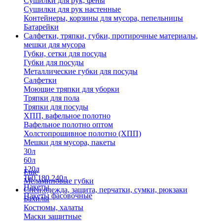
Сушилки для рук, фены
Сушилки для рук настенные
Контейнеры, корзины для мусора, пепельницы
Батарейки
Салфетки, тряпки, губки, протирочные материалы,
мешки для мусора
Губки, сетки для посуды
Губки для посуды
Металлические губки для посуды
Салфетки
Моющие тряпки для уборки
Тряпки для пола
Тряпки для посуды
ХПП, вафельное полотно
Вафельное полотно оптом
Холстопрошивное полотно (ХПП)
Мешки для мусора, пакеты
30л
60л
120л
Еще
160,180,240л
Меламиновые губки
Пакеты
Спец.одежда, защита, перчатки, сумки, рюкзаки
Пакеты фасовочные
Бахилы
Костюмы, халаты
Маски защитные