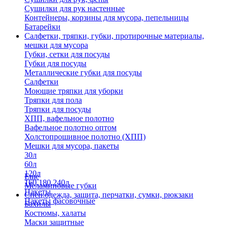
Сушилки для рук настенные
Контейнеры, корзины для мусора, пепельницы
Батарейки
Салфетки, тряпки, губки, протирочные материалы,
мешки для мусора
Губки, сетки для посуды
Губки для посуды
Металлические губки для посуды
Салфетки
Моющие тряпки для уборки
Тряпки для пола
Тряпки для посуды
ХПП, вафельное полотно
Вафельное полотно оптом
Холстопрошивное полотно (ХПП)
Мешки для мусора, пакеты
30л
60л
120л
Еще
160,180,240л
Меламиновые губки
Пакеты
Спец.одежда, защита, перчатки, сумки, рюкзаки
Пакеты фасовочные
Бахилы
Костюмы, халаты
Маски защитные