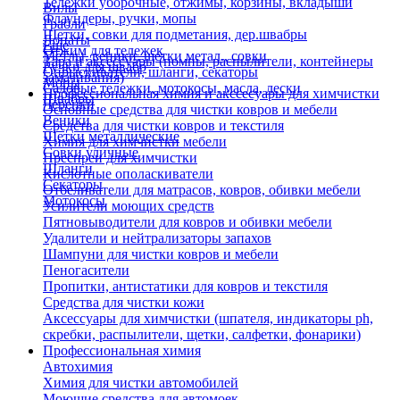
Тележки уборочные, отжимы, корзины, вкладыши
Вилы
Флаундеры, ручки, мопы
Грабли
Щетки, совки для подметания, дер.швабры
Лопаты
Еще
Отжим для тележек
Метлы, веники, щетки метал., совки
Тара и аксессуары (помпы, распылители, контейнеры
Ручки для швабр
Опрыскиватели, шланги, секаторы
замачивания)
Мопы
Садовые тележки, мотокосы, масла, лески
Профессиональная химия и акссесуары для химчистки
Швабры
Черенки
Основные средства для чистки ковров и мебели
Веники
Средства для чистки ковров и текстиля
Щетки металлические
Химия для химчистки мебели
Совки уличные
Преспреи для химчистки
Шланги
Кислотные ополаскиватели
Секаторы
Отбеливатели для матрасов, ковров, обивки мебели
Мотокосы
Усилители моющих средств
Пятновыводители для ковров и обивки мебели
Удалители и нейтрализаторы запахов
Шампуни для чистки ковров и мебели
Пеногасители
Пропитки, антистатики для ковров и текстиля
Средства для чистки кожи
Аксессуары для химчистки (шпателя, индикаторы ph,
скребки, распылители, щетки, салфетки, фонарики)
Профессиональная химия
Автохимия
Химия для чистки автомобилей
Моющие средства для автомоек