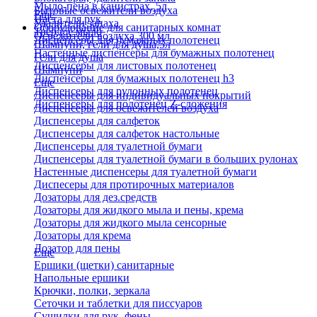
Мыло-пена в канистрах, 5л
Бытовые освежители воздуха
Еще
Паста для рук
Удалители запаха
Оборудование для санитарных комнат
Твердое мыло
Освежители воздуха 300 мл
Диспенсеры для бумажных полотенец
Шампуни, гели для душа,5л
Настенные диспенсеры для бумажных полотенец
Гели для душа
Диспенсеры для листовых полотенец
Шампуни
Диспенсеры для бумажных полотенец h3
Еще
Диспенсеры для рулонных полотенец
Диспенсеры для индивидуальных покрытий
Диспенсеры для полотенец Z-сложения
Диспенсеры для освежителей воздуха
Диспенсеры для салфеток
Диспенсеры для салфеток настольные
Диспенсеры для туалетной бумаги
Диспенсеры для туалетной бумаги в больших рулонах
Настенные диспенсеры для туалетной бумаги
Диспесеры для протирочных материалов
Дозаторы для дез.средств
Дозаторы для жидкого мыла и пены, крема
Дозаторы для жидкого мыла сенсорные
Дозаторы для крема
Дозатор для пены
Еще
Ершики (щетки) санитарные
Напольные ершики
Крючки, полки, зеркала
Сеточки и таблетки для писсуаров
Сушилки для рук, фены