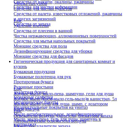
Средства от накипи, окалины, ржавчины
Уборка сан.узлов
Средства для чистки кофемашин
Средства для чистки туалетов
Средства от налета, известковых отложений, ржавчины
и других загрязнений
Еще
Средства от запаха
Удаление плесени
Средства от плесени в ванной
Чистка нержавеющих, аллюминиевых поверхностей
Средства для мытья напольных покрытий
Моющие средства для пола
Дезинфицирующие средства для уборки
Моющие средства для фасадов
Гигиеническая продукция для санитарных комнат и
кухонь
Бумажная продукция
Бумажные полотенца для рук
Протирочная бумага
Рулонные простыни
Еще
Туалетная бумага
Жидкое мыло, мыло-пена, шампуни, гели для душа
Бумажные салфетки
Жидкое мыло (крем-мыло,гель-мыло)в канистрах, 5л
Гигиенические пакеты
Жидкое мыло, гель для душа, шамп. с дозатором
Индивидуальные покрытия на унитаз
Крем для рук
Еще
Мыло антибактериальное, дезинфицирующее
Освежители воздуха, удалители, блокаторы запаха
Мыло, мыло-пена, гель для душа, шампунь в
Автоматические освежители воздуха
картриджах
Блокаторы, удалители запаха