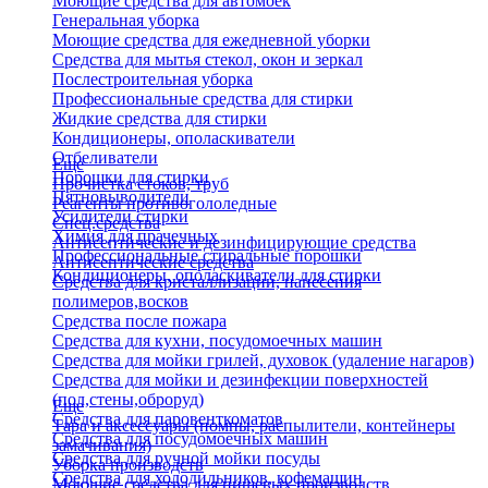
Моющие средства для автомоек
Генеральная уборка
Моющие средства для ежедневной уборки
Средства для мытья стекол, окон и зеркал
Послестроительная уборка
Профессиональные средства для стирки
Жидкие средства для стирки
Кондиционеры, ополаскиватели
Отбеливатели
Еще
Порошки для стирки
Прочистка стоков, труб
Пятновыводители
Реагенты противогололедные
Усилители стирки
Спец.средства
Химия для прачечных
Антисептические и дезинфицирующие средства
Профессиональные стиральные порошки
Антисептические средства
Кондиционеры, ополаскиватели для стирки
Средства для кристаллизации, нанесения
полимеров,восков
Средства после пожара
Средства для кухни, посудомоечных машин
Средства для мойки грилей, духовок (удаление нагаров)
Средства для мойки и дезинфекции поверхностей
(пол,стены,оброруд)
Еще
Средства для паровенткоматов
Тара и аксессуары (помпы, распылители, контейнеры
Средства для посудомоечных машин
замачивания)
Средства для ручной мойки посуды
Уборка производств
Средства для холодильников, кофемашин
Моющие средства для пищевых производств