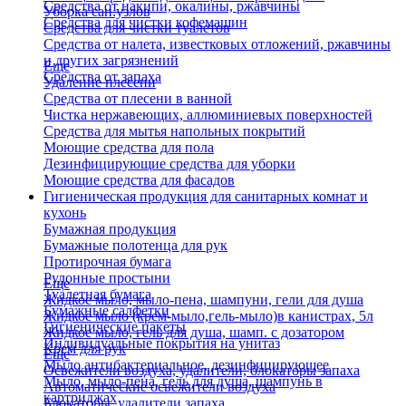
Средства от накипи, окалины, ржавчины
Уборка сан.узлов
Средства для чистки кофемашин
Средства для чистки туалетов
Средства от налета, известковых отложений, ржавчины
и других загрязнений
Еще
Средства от запаха
Удаление плесени
Средства от плесени в ванной
Чистка нержавеющих, аллюминиевых поверхностей
Средства для мытья напольных покрытий
Моющие средства для пола
Дезинфицирующие средства для уборки
Моющие средства для фасадов
Гигиеническая продукция для санитарных комнат и
кухонь
Бумажная продукция
Бумажные полотенца для рук
Протирочная бумага
Рулонные простыни
Еще
Туалетная бумага
Жидкое мыло, мыло-пена, шампуни, гели для душа
Бумажные салфетки
Жидкое мыло (крем-мыло,гель-мыло)в канистрах, 5л
Гигиенические пакеты
Жидкое мыло, гель для душа, шамп. с дозатором
Индивидуальные покрытия на унитаз
Крем для рук
Еще
Мыло антибактериальное, дезинфицирующее
Освежители воздуха, удалители, блокаторы запаха
Мыло, мыло-пена, гель для душа, шампунь в
Автоматические освежители воздуха
картриджах
Блокаторы, удалители запаха