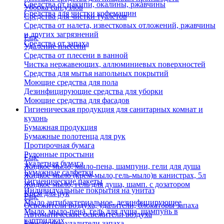
Средства от накипи, окалины, ржавчины
Уборка сан.узлов
Средства для чистки кофемашин
Средства для чистки туалетов
Средства от налета, известковых отложений, ржавчины
и других загрязнений
Еще
Средства от запаха
Удаление плесени
Средства от плесени в ванной
Чистка нержавеющих, аллюминиевых поверхностей
Средства для мытья напольных покрытий
Моющие средства для пола
Дезинфицирующие средства для уборки
Моющие средства для фасадов
Гигиеническая продукция для санитарных комнат и
кухонь
Бумажная продукция
Бумажные полотенца для рук
Протирочная бумага
Рулонные простыни
Еще
Туалетная бумага
Жидкое мыло, мыло-пена, шампуни, гели для душа
Бумажные салфетки
Жидкое мыло (крем-мыло,гель-мыло)в канистрах, 5л
Гигиенические пакеты
Жидкое мыло, гель для душа, шамп. с дозатором
Индивидуальные покрытия на унитаз
Крем для рук
Еще
Мыло антибактериальное, дезинфицирующее
Освежители воздуха, удалители, блокаторы запаха
Мыло, мыло-пена, гель для душа, шампунь в
Автоматические освежители воздуха
картриджах
Блокаторы, удалители запаха