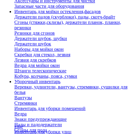
Аксессуары и инструменты для чистки
Запасные части для оборудования
Инвентарь для мойки остекления,фасадов
Держатели падов (скурблоки), пады, скотч-брайт
Сгоны (стяжки,склизы), держатели планок, планки,
резинки
Резинки для сгонов
Держатели шубок, шубки
Держатели шубок
Наборы для мойки окон
Скребки для стекол, лезвия
Лезвия для скребков
Ведра для мойки окон
Штанги телескопические
Кобура, колчаны, пояса, сумки
Уборочный инвентарь
Веревки, удлинтели, вантузы, стремянки, сушилки для
белья
Вантузы
Стремянки
Инвентарь для уборки помещений
Ведра
Знаки предупреждающие
Пады и падодержатели
Еще
Сгоны для пола
Инвентарь для уборки улиц