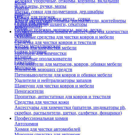
Тележки уборочные, отжимы, корзины, вкладыши
Вилы
Флаундеры, ручки, мопы
Грабли
Щетки, совки для подметания, дер.швабры
Лопаты
Еще
Отжим для тележек
Метлы, веники, щетки метал., совки
Тара и аксессуары (помпы, распылители, контейнеры
Ручки для швабр
Опрыскиватели, шланги, секаторы
замачивания)
Мопы
Садовые тележки, мотокосы, масла, лески
Профессиональная химия и акссесуары для химчистки
Швабры
Черенки
Основные средства для чистки ковров и мебели
Веники
Средства для чистки ковров и текстиля
Щетки металлические
Химия для химчистки мебели
Совки уличные
Преспреи для химчистки
Шланги
Кислотные ополаскиватели
Секаторы
Отбеливатели для матрасов, ковров, обивки мебели
Мотокосы
Усилители моющих средств
Пятновыводители для ковров и обивки мебели
Удалители и нейтрализаторы запахов
Шампуни для чистки ковров и мебели
Пеногасители
Пропитки, антистатики для ковров и текстиля
Средства для чистки кожи
Аксессуары для химчистки (шпателя, индикаторы ph,
скребки, распылители, щетки, салфетки, фонарики)
Профессиональная химия
Автохимия
Химия для чистки автомобилей
Моющие средства для автомоек