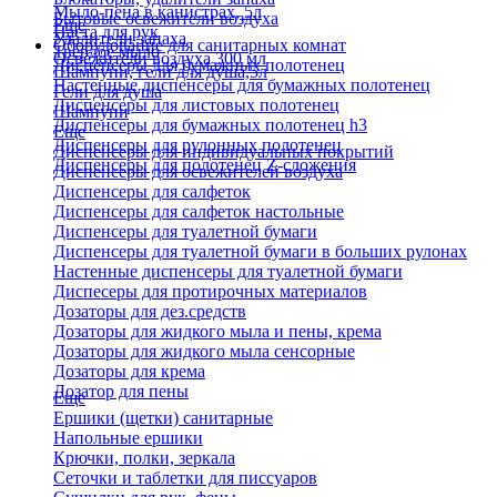
Мыло-пена в канистрах, 5л
Бытовые освежители воздуха
Еще
Паста для рук
Удалители запаха
Оборудование для санитарных комнат
Твердое мыло
Освежители воздуха 300 мл
Диспенсеры для бумажных полотенец
Шампуни, гели для душа,5л
Настенные диспенсеры для бумажных полотенец
Гели для душа
Диспенсеры для листовых полотенец
Шампуни
Диспенсеры для бумажных полотенец h3
Еще
Диспенсеры для рулонных полотенец
Диспенсеры для индивидуальных покрытий
Диспенсеры для полотенец Z-сложения
Диспенсеры для освежителей воздуха
Диспенсеры для салфеток
Диспенсеры для салфеток настольные
Диспенсеры для туалетной бумаги
Диспенсеры для туалетной бумаги в больших рулонах
Настенные диспенсеры для туалетной бумаги
Диспесеры для протирочных материалов
Дозаторы для дез.средств
Дозаторы для жидкого мыла и пены, крема
Дозаторы для жидкого мыла сенсорные
Дозаторы для крема
Дозатор для пены
Еще
Ершики (щетки) санитарные
Напольные ершики
Крючки, полки, зеркала
Сеточки и таблетки для писсуаров