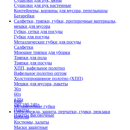
Сушилки для рук, фены
Сушилки для рук настенные
Контейнеры, корзины для мусора, пепельницы
Батарейки
Салфетки, тряпки, губки, протирочные материалы,
мешки для мусора
Губки, сетки для посуды
Губки для посуды
Металлические губки для посуды
Салфетки
Моющие тряпки для уборки
Тряпки для пола
Тряпки для посуды
ХПП, вафельное полотно
Вафельное полотно оптом
Холстопрошивное полотно (ХПП)
Мешки для мусора, пакеты
30л
60л
120л
Еще
160,180,240л
Меламиновые губки
Пакеты
Спец.одежда, защита, перчатки, сумки, рюкзаки
Пакеты фасовочные
Бахилы
Костюмы, халаты
Маски защитные