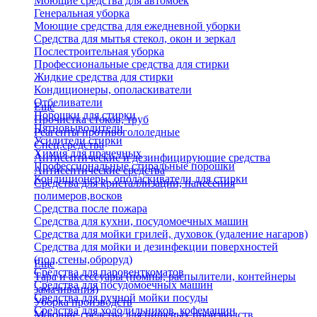
Моющие средства для автомоек
Генеральная уборка
Моющие средства для ежедневной уборки
Средства для мытья стекол, окон и зеркал
Послестроительная уборка
Профессиональные средства для стирки
Жидкие средства для стирки
Кондиционеры, ополаскиватели
Отбеливатели
Еще
Порошки для стирки
Прочистка стоков, труб
Пятновыводители
Реагенты противогололедные
Усилители стирки
Спец.средства
Химия для прачечных
Антисептические и дезинфицирующие средства
Профессиональные стиральные порошки
Антисептические средства
Кондиционеры, ополаскиватели для стирки
Средства для кристаллизации, нанесения
полимеров,восков
Средства после пожара
Средства для кухни, посудомоечных машин
Средства для мойки грилей, духовок (удаление нагаров)
Средства для мойки и дезинфекции поверхностей
(пол,стены,оброруд)
Еще
Средства для паровенткоматов
Тара и аксессуары (помпы, распылители, контейнеры
Средства для посудомоечных машин
замачивания)
Средства для ручной мойки посуды
Уборка производств
Средства для холодильников, кофемашин
Моющие средства для пищевых производств