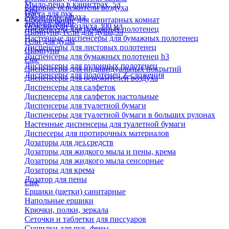
Мыло-пена в канистрах, 5л
Бытовые освежители воздуха
Еще
Паста для рук
Удалители запаха
Оборудование для санитарных комнат
Твердое мыло
Освежители воздуха 300 мл
Диспенсеры для бумажных полотенец
Шампуни, гели для душа,5л
Настенные диспенсеры для бумажных полотенец
Гели для душа
Диспенсеры для листовых полотенец
Шампуни
Диспенсеры для бумажных полотенец h3
Еще
Диспенсеры для рулонных полотенец
Диспенсеры для индивидуальных покрытий
Диспенсеры для полотенец Z-сложения
Диспенсеры для освежителей воздуха
Диспенсеры для салфеток
Диспенсеры для салфеток настольные
Диспенсеры для туалетной бумаги
Диспенсеры для туалетной бумаги в больших рулонах
Настенные диспенсеры для туалетной бумаги
Диспесеры для протирочных материалов
Дозаторы для дез.средств
Дозаторы для жидкого мыла и пены, крема
Дозаторы для жидкого мыла сенсорные
Дозаторы для крема
Дозатор для пены
Еще
Ершики (щетки) санитарные
Напольные ершики
Крючки, полки, зеркала
Сеточки и таблетки для писсуаров
Сушилки для рук, фены