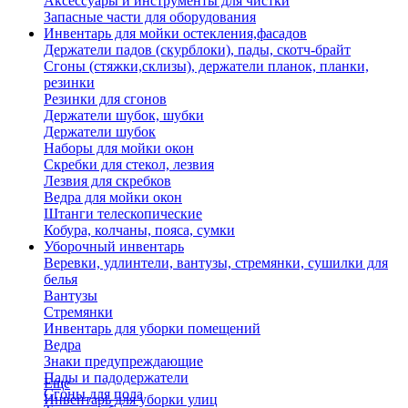
Аксессуары и инструменты для чистки
Запасные части для оборудования
Инвентарь для мойки остекления,фасадов
Держатели падов (скурблоки), пады, скотч-брайт
Сгоны (стяжки,склизы), держатели планок, планки,
резинки
Резинки для сгонов
Держатели шубок, шубки
Держатели шубок
Наборы для мойки окон
Скребки для стекол, лезвия
Лезвия для скребков
Ведра для мойки окон
Штанги телескопические
Кобура, колчаны, пояса, сумки
Уборочный инвентарь
Веревки, удлинтели, вантузы, стремянки, сушилки для
белья
Вантузы
Стремянки
Инвентарь для уборки помещений
Ведра
Знаки предупреждающие
Пады и падодержатели
Еще
Сгоны для пола
Инвентарь для уборки улиц