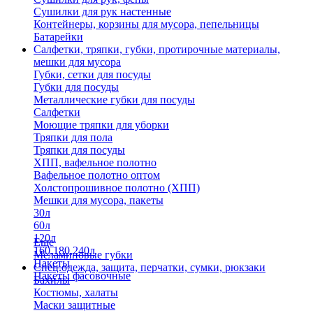
Сушилки для рук настенные
Контейнеры, корзины для мусора, пепельницы
Батарейки
Салфетки, тряпки, губки, протирочные материалы,
мешки для мусора
Губки, сетки для посуды
Губки для посуды
Металлические губки для посуды
Салфетки
Моющие тряпки для уборки
Тряпки для пола
Тряпки для посуды
ХПП, вафельное полотно
Вафельное полотно оптом
Холстопрошивное полотно (ХПП)
Мешки для мусора, пакеты
30л
60л
120л
Еще
160,180,240л
Меламиновые губки
Пакеты
Спец.одежда, защита, перчатки, сумки, рюкзаки
Пакеты фасовочные
Бахилы
Костюмы, халаты
Маски защитные