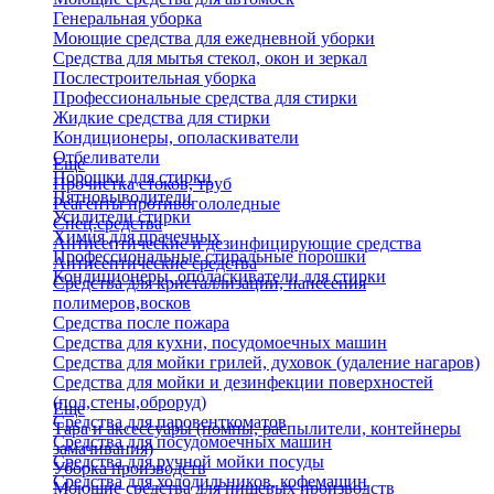
Генеральная уборка
Моющие средства для ежедневной уборки
Средства для мытья стекол, окон и зеркал
Послестроительная уборка
Профессиональные средства для стирки
Жидкие средства для стирки
Кондиционеры, ополаскиватели
Отбеливатели
Еще
Порошки для стирки
Прочистка стоков, труб
Пятновыводители
Реагенты противогололедные
Усилители стирки
Спец.средства
Химия для прачечных
Антисептические и дезинфицирующие средства
Профессиональные стиральные порошки
Антисептические средства
Кондиционеры, ополаскиватели для стирки
Средства для кристаллизации, нанесения
полимеров,восков
Средства после пожара
Средства для кухни, посудомоечных машин
Средства для мойки грилей, духовок (удаление нагаров)
Средства для мойки и дезинфекции поверхностей
(пол,стены,оброруд)
Еще
Средства для паровенткоматов
Тара и аксессуары (помпы, распылители, контейнеры
Средства для посудомоечных машин
замачивания)
Средства для ручной мойки посуды
Уборка производств
Средства для холодильников, кофемашин
Моющие средства для пищевых производств