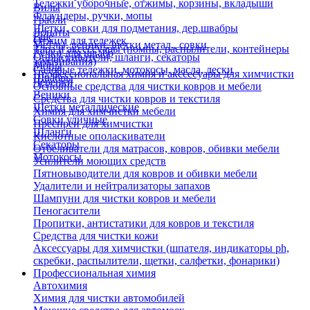
Тележки уборочные, отжимы, корзины, вкладыши
Вилы
Флаундеры, ручки, мопы
Грабли
Щетки, совки для подметания, дер.швабры
Лопаты
Еще
Отжим для тележек
Метлы, веники, щетки метал., совки
Тара и аксессуары (помпы, распылители, контейнеры
Ручки для швабр
Опрыскиватели, шланги, секаторы
замачивания)
Мопы
Садовые тележки, мотокосы, масла, лески
Профессиональная химия и акссесуары для химчистки
Швабры
Черенки
Основные средства для чистки ковров и мебели
Веники
Средства для чистки ковров и текстиля
Щетки металлические
Химия для химчистки мебели
Совки уличные
Преспреи для химчистки
Шланги
Кислотные ополаскиватели
Секаторы
Отбеливатели для матрасов, ковров, обивки мебели
Мотокосы
Усилители моющих средств
Пятновыводители для ковров и обивки мебели
Удалители и нейтрализаторы запахов
Шампуни для чистки ковров и мебели
Пеногасители
Пропитки, антистатики для ковров и текстиля
Средства для чистки кожи
Аксессуары для химчистки (шпателя, индикаторы ph,
скребки, распылители, щетки, салфетки, фонарики)
Профессиональная химия
Автохимия
Химия для чистки автомобилей