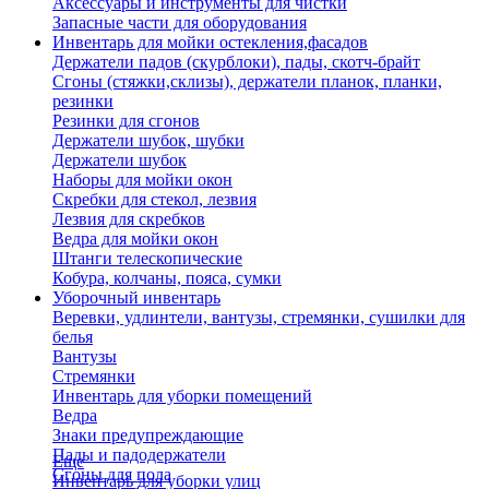
Аксессуары и инструменты для чистки
Запасные части для оборудования
Инвентарь для мойки остекления,фасадов
Держатели падов (скурблоки), пады, скотч-брайт
Сгоны (стяжки,склизы), держатели планок, планки,
резинки
Резинки для сгонов
Держатели шубок, шубки
Держатели шубок
Наборы для мойки окон
Скребки для стекол, лезвия
Лезвия для скребков
Ведра для мойки окон
Штанги телескопические
Кобура, колчаны, пояса, сумки
Уборочный инвентарь
Веревки, удлинтели, вантузы, стремянки, сушилки для
белья
Вантузы
Стремянки
Инвентарь для уборки помещений
Ведра
Знаки предупреждающие
Пады и падодержатели
Еще
Сгоны для пола
Инвентарь для уборки улиц