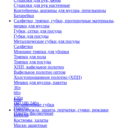
Сушилки для рук, фены
Сушилки для рук настенные
Контейнеры, корзины для мусора, пепельницы
Батарейки
Салфетки, тряпки, губки, протирочные материалы,
мешки для мусора
Губки, сетки для посуды
Губки для посуды
Металлические губки для посуды
Салфетки
Моющие тряпки для уборки
Тряпки для пола
Тряпки для посуды
ХПП, вафельное полотно
Вафельное полотно оптом
Холстопрошивное полотно (ХПП)
Мешки для мусора, пакеты
30л
60л
120л
Еще
160,180,240л
Меламиновые губки
Пакеты
Спец.одежда, защита, перчатки, сумки, рюкзаки
Пакеты фасовочные
Бахилы
Костюмы, халаты
Маски защитные