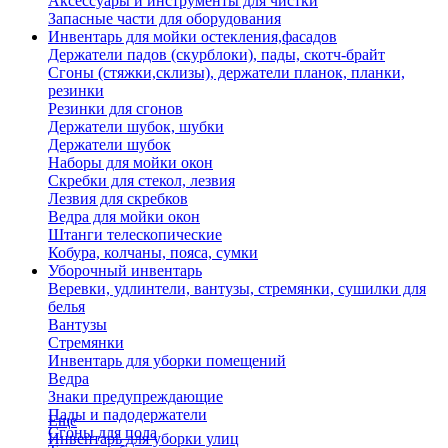
Аксессуары и инструменты для чистки
Запасные части для оборудования
Инвентарь для мойки остекления,фасадов
Держатели падов (скурблоки), пады, скотч-брайт
Сгоны (стяжки,склизы), держатели планок, планки,
резинки
Резинки для сгонов
Держатели шубок, шубки
Держатели шубок
Наборы для мойки окон
Скребки для стекол, лезвия
Лезвия для скребков
Ведра для мойки окон
Штанги телескопические
Кобура, колчаны, пояса, сумки
Уборочный инвентарь
Веревки, удлинтели, вантузы, стремянки, сушилки для
белья
Вантузы
Стремянки
Инвентарь для уборки помещений
Ведра
Знаки предупреждающие
Пады и падодержатели
Еще
Сгоны для пола
Инвентарь для уборки улиц