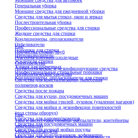
Моющие средства для автомоек
Генеральная уборка
Моющие средства для ежедневной уборки
Средства для мытья стекол, окон и зеркал
Послестроительная уборка
Профессиональные средства для стирки
Жидкие средства для стирки
Кондиционеры, ополаскиватели
Отбеливатели
Еще
Порошки для стирки
Прочистка стоков, труб
Пятновыводители
Реагенты противогололедные
Усилители стирки
Спец.средства
Химия для прачечных
Антисептические и дезинфицирующие средства
Профессиональные стиральные порошки
Антисептические средства
Кондиционеры, ополаскиватели для стирки
Средства для кристаллизации, нанесения
полимеров,восков
Средства после пожара
Средства для кухни, посудомоечных машин
Средства для мойки грилей, духовок (удаление нагаров)
Средства для мойки и дезинфекции поверхностей
(пол,стены,оброруд)
Еще
Средства для паровенткоматов
Тара и аксессуары (помпы, распылители, контейнеры
Средства для посудомоечных машин
замачивания)
Средства для ручной мойки посуды
Уборка производств
Средства для холодильников, кофемашин
Моющие средства для пищевых производств