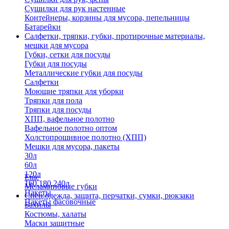
Сушилки для рук настенные
Контейнеры, корзины для мусора, пепельницы
Батарейки
Салфетки, тряпки, губки, протирочные материалы,
мешки для мусора
Губки, сетки для посуды
Губки для посуды
Металлические губки для посуды
Салфетки
Моющие тряпки для уборки
Тряпки для пола
Тряпки для посуды
ХПП, вафельное полотно
Вафельное полотно оптом
Холстопрошивное полотно (ХПП)
Мешки для мусора, пакеты
30л
60л
120л
Еще
160,180,240л
Меламиновые губки
Пакеты
Спец.одежда, защита, перчатки, сумки, рюкзаки
Пакеты фасовочные
Бахилы
Костюмы, халаты
Маски защитные