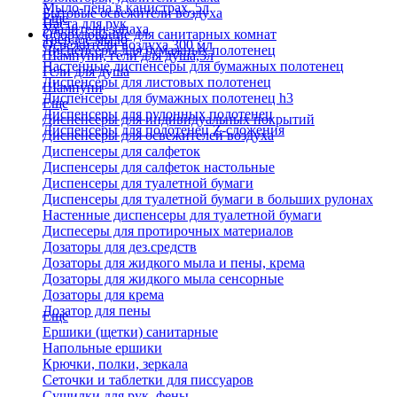
Мыло-пена в канистрах, 5л
Бытовые освежители воздуха
Еще
Паста для рук
Удалители запаха
Оборудование для санитарных комнат
Твердое мыло
Освежители воздуха 300 мл
Диспенсеры для бумажных полотенец
Шампуни, гели для душа,5л
Настенные диспенсеры для бумажных полотенец
Гели для душа
Диспенсеры для листовых полотенец
Шампуни
Диспенсеры для бумажных полотенец h3
Еще
Диспенсеры для рулонных полотенец
Диспенсеры для индивидуальных покрытий
Диспенсеры для полотенец Z-сложения
Диспенсеры для освежителей воздуха
Диспенсеры для салфеток
Диспенсеры для салфеток настольные
Диспенсеры для туалетной бумаги
Диспенсеры для туалетной бумаги в больших рулонах
Настенные диспенсеры для туалетной бумаги
Диспесеры для протирочных материалов
Дозаторы для дез.средств
Дозаторы для жидкого мыла и пены, крема
Дозаторы для жидкого мыла сенсорные
Дозаторы для крема
Дозатор для пены
Еще
Ершики (щетки) санитарные
Напольные ершики
Крючки, полки, зеркала
Сеточки и таблетки для писсуаров
Сушилки для рук, фены