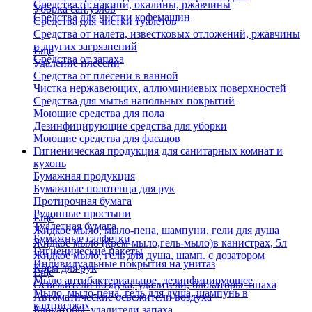
Средства от накипи, окалины, ржавчины
Уборка сан.узлов
Средства для чистки кофемашин
Средства для чистки туалетов
Средства от налета, известковых отложений, ржавчины
и других загрязнений
Еще
Средства от запаха
Удаление плесени
Средства от плесени в ванной
Чистка нержавеющих, аллюминиевых поверхностей
Средства для мытья напольных покрытий
Моющие средства для пола
Дезинфицирующие средства для уборки
Моющие средства для фасадов
Гигиеническая продукция для санитарных комнат и
кухонь
Бумажная продукция
Бумажные полотенца для рук
Протирочная бумага
Рулонные простыни
Еще
Туалетная бумага
Жидкое мыло, мыло-пена, шампуни, гели для душа
Бумажные салфетки
Жидкое мыло (крем-мыло,гель-мыло)в канистрах, 5л
Гигиенические пакеты
Жидкое мыло, гель для душа, шамп. с дозатором
Индивидуальные покрытия на унитаз
Крем для рук
Еще
Мыло антибактериальное, дезинфицирующее
Освежители воздуха, удалители, блокаторы запаха
Мыло, мыло-пена, гель для душа, шампунь в
Автоматические освежители воздуха
картриджах
Блокаторы, удалители запаха