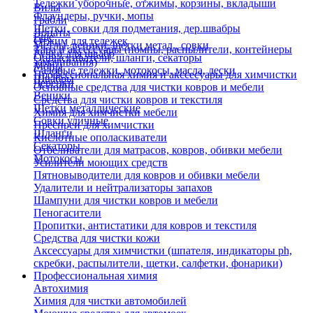
Тележки уборочные, отжимы, корзины, вкладыши
Вилы
Флаундеры, ручки, мопы
Грабли
Щетки, совки для подметания, дер.швабры
Лопаты
Еще
Отжим для тележек
Метлы, веники, щетки метал., совки
Тара и аксессуары (помпы, распылители, контейнеры
Ручки для швабр
Опрыскиватели, шланги, секаторы
замачивания)
Мопы
Садовые тележки, мотокосы, масла, лески
Профессиональная химия и акссесуары для химчистки
Швабры
Черенки
Основные средства для чистки ковров и мебели
Веники
Средства для чистки ковров и текстиля
Щетки металлические
Химия для химчистки мебели
Совки уличные
Преспреи для химчистки
Шланги
Кислотные ополаскиватели
Секаторы
Отбеливатели для матрасов, ковров, обивки мебели
Мотокосы
Усилители моющих средств
Пятновыводители для ковров и обивки мебели
Удалители и нейтрализаторы запахов
Шампуни для чистки ковров и мебели
Пеногасители
Пропитки, антистатики для ковров и текстиля
Средства для чистки кожи
Аксессуары для химчистки (шпателя, индикаторы ph,
скребки, распылители, щетки, салфетки, фонарики)
Профессиональная химия
Автохимия
Химия для чистки автомобилей