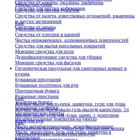
Средства от накипи, окалины, ржавчины
Уборка сан.узлов
Средства для чистки кофемашин
Средства для чистки туалетов
Средства от налета, известковых отложений, ржавчины
и других загрязнений
Еще
Средства от запаха
Удаление плесени
Средства от плесени в ванной
Чистка нержавеющих, аллюминиевых поверхностей
Средства для мытья напольных покрытий
Моющие средства для пола
Дезинфицирующие средства для уборки
Моющие средства для фасадов
Гигиеническая продукция для санитарных комнат и
кухонь
Бумажная продукция
Бумажные полотенца для рук
Протирочная бумага
Рулонные простыни
Еще
Туалетная бумага
Жидкое мыло, мыло-пена, шампуни, гели для душа
Бумажные салфетки
Жидкое мыло (крем-мыло,гель-мыло)в канистрах, 5л
Гигиенические пакеты
Жидкое мыло, гель для душа, шамп. с дозатором
Индивидуальные покрытия на унитаз
Крем для рук
Еще
Мыло антибактериальное, дезинфицирующее
Освежители воздуха, удалители, блокаторы запаха
Мыло, мыло-пена, гель для душа, шампунь в
Автоматические освежители воздуха
картриджах
Блокаторы, удалители запаха