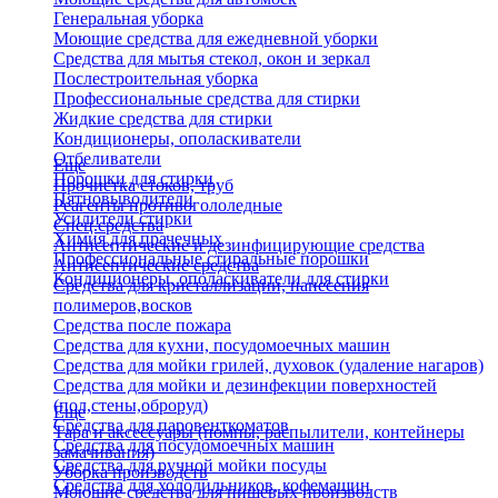
Генеральная уборка
Моющие средства для ежедневной уборки
Средства для мытья стекол, окон и зеркал
Послестроительная уборка
Профессиональные средства для стирки
Жидкие средства для стирки
Кондиционеры, ополаскиватели
Отбеливатели
Еще
Порошки для стирки
Прочистка стоков, труб
Пятновыводители
Реагенты противогололедные
Усилители стирки
Спец.средства
Химия для прачечных
Антисептические и дезинфицирующие средства
Профессиональные стиральные порошки
Антисептические средства
Кондиционеры, ополаскиватели для стирки
Средства для кристаллизации, нанесения
полимеров,восков
Средства после пожара
Средства для кухни, посудомоечных машин
Средства для мойки грилей, духовок (удаление нагаров)
Средства для мойки и дезинфекции поверхностей
(пол,стены,оброруд)
Еще
Средства для паровенткоматов
Тара и аксессуары (помпы, распылители, контейнеры
Средства для посудомоечных машин
замачивания)
Средства для ручной мойки посуды
Уборка производств
Средства для холодильников, кофемашин
Моющие средства для пищевых производств