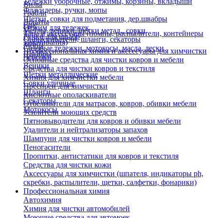
Тележки уборочные, отжимы, корзины, вкладыши
Вилы
Флаундеры, ручки, мопы
Грабли
Щетки, совки для подметания, дер.швабры
Лопаты
Еще
Отжим для тележек
Метлы, веники, щетки метал., совки
Тара и аксессуары (помпы, распылители, контейнеры
Ручки для швабр
Опрыскиватели, шланги, секаторы
замачивания)
Мопы
Садовые тележки, мотокосы, масла, лески
Профессиональная химия и акссесуары для химчистки
Швабры
Черенки
Основные средства для чистки ковров и мебели
Веники
Средства для чистки ковров и текстиля
Щетки металлические
Химия для химчистки мебели
Совки уличные
Преспреи для химчистки
Шланги
Кислотные ополаскиватели
Секаторы
Отбеливатели для матрасов, ковров, обивки мебели
Мотокосы
Усилители моющих средств
Пятновыводители для ковров и обивки мебели
Удалители и нейтрализаторы запахов
Шампуни для чистки ковров и мебели
Пеногасители
Пропитки, антистатики для ковров и текстиля
Средства для чистки кожи
Аксессуары для химчистки (шпателя, индикаторы ph,
скребки, распылители, щетки, салфетки, фонарики)
Профессиональная химия
Автохимия
Химия для чистки автомобилей
Моющие средства для автомоек