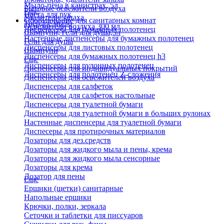
Мыло-пена в канистрах, 5л
Бытовые освежители воздуха
Еще
Паста для рук
Удалители запаха
Оборудование для санитарных комнат
Твердое мыло
Освежители воздуха 300 мл
Диспенсеры для бумажных полотенец
Шампуни, гели для душа,5л
Настенные диспенсеры для бумажных полотенец
Гели для душа
Диспенсеры для листовых полотенец
Шампуни
Диспенсеры для бумажных полотенец h3
Еще
Диспенсеры для рулонных полотенец
Диспенсеры для индивидуальных покрытий
Диспенсеры для полотенец Z-сложения
Диспенсеры для освежителей воздуха
Диспенсеры для салфеток
Диспенсеры для салфеток настольные
Диспенсеры для туалетной бумаги
Диспенсеры для туалетной бумаги в больших рулонах
Настенные диспенсеры для туалетной бумаги
Диспесеры для протирочных материалов
Дозаторы для дез.средств
Дозаторы для жидкого мыла и пены, крема
Дозаторы для жидкого мыла сенсорные
Дозаторы для крема
Дозатор для пены
Еще
Ершики (щетки) санитарные
Напольные ершики
Крючки, полки, зеркала
Сеточки и таблетки для писсуаров