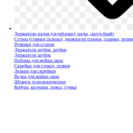
Держатели падов (скурблоки), пады, скотч-брайт
Сгоны (стяжки,склизы), держатели планок, планки, рези
Резинки для сгонов
Держатели шубок, шубки
Держатели шубок
Наборы для мойки окон
Скребки для стекол, лезвия
Лезвия для скребков
Ведра для мойки окон
Штанги телескопические
Кобура, колчаны, пояса, сумки