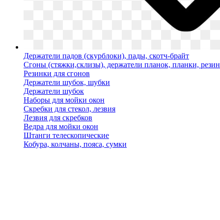
Держатели падов (скурблоки), пады, скотч-брайт
Сгоны (стяжки,склизы), держатели планок, планки, рези
Резинки для сгонов
Держатели шубок, шубки
Держатели шубок
Наборы для мойки окон
Скребки для стекол, лезвия
Лезвия для скребков
Ведра для мойки окон
Штанги телескопические
Кобура, колчаны, пояса, сумки