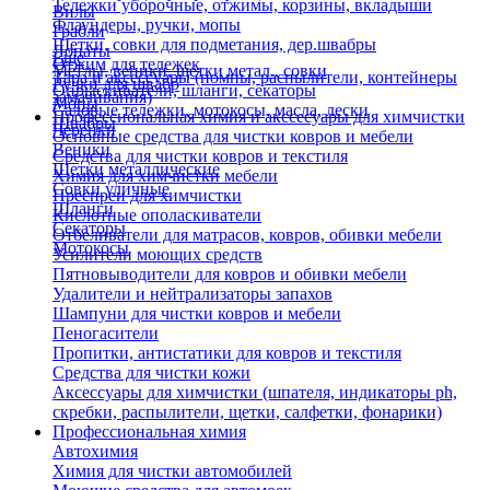
Тележки уборочные, отжимы, корзины, вкладыши
Вилы
Флаундеры, ручки, мопы
Грабли
Щетки, совки для подметания, дер.швабры
Лопаты
Еще
Отжим для тележек
Метлы, веники, щетки метал., совки
Тара и аксессуары (помпы, распылители, контейнеры
Ручки для швабр
Опрыскиватели, шланги, секаторы
замачивания)
Мопы
Садовые тележки, мотокосы, масла, лески
Профессиональная химия и акссесуары для химчистки
Швабры
Черенки
Основные средства для чистки ковров и мебели
Веники
Средства для чистки ковров и текстиля
Щетки металлические
Химия для химчистки мебели
Совки уличные
Преспреи для химчистки
Шланги
Кислотные ополаскиватели
Секаторы
Отбеливатели для матрасов, ковров, обивки мебели
Мотокосы
Усилители моющих средств
Пятновыводители для ковров и обивки мебели
Удалители и нейтрализаторы запахов
Шампуни для чистки ковров и мебели
Пеногасители
Пропитки, антистатики для ковров и текстиля
Средства для чистки кожи
Аксессуары для химчистки (шпателя, индикаторы ph,
скребки, распылители, щетки, салфетки, фонарики)
Профессиональная химия
Автохимия
Химия для чистки автомобилей