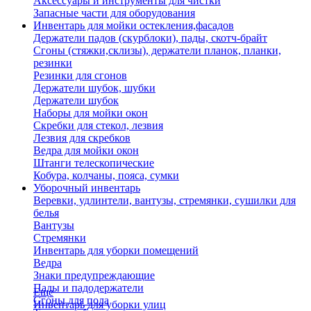
Аксессуары и инструменты для чистки
Запасные части для оборудования
Инвентарь для мойки остекления,фасадов
Держатели падов (скурблоки), пады, скотч-брайт
Сгоны (стяжки,склизы), держатели планок, планки,
резинки
Резинки для сгонов
Держатели шубок, шубки
Держатели шубок
Наборы для мойки окон
Скребки для стекол, лезвия
Лезвия для скребков
Ведра для мойки окон
Штанги телескопические
Кобура, колчаны, пояса, сумки
Уборочный инвентарь
Веревки, удлинтели, вантузы, стремянки, сушилки для
белья
Вантузы
Стремянки
Инвентарь для уборки помещений
Ведра
Знаки предупреждающие
Пады и падодержатели
Еще
Сгоны для пола
Инвентарь для уборки улиц