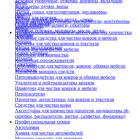
Тележки уборочные, отжимы, корзины, вкладыши
Вилы
Флаундеры, ручки, мопы
Грабли
Щетки, совки для подметания, дер.швабры
Лопаты
Еще
Отжим для тележек
Метлы, веники, щетки метал., совки
Тара и аксессуары (помпы, распылители, контейнеры
Ручки для швабр
Опрыскиватели, шланги, секаторы
замачивания)
Мопы
Садовые тележки, мотокосы, масла, лески
Профессиональная химия и акссесуары для химчистки
Швабры
Черенки
Основные средства для чистки ковров и мебели
Веники
Средства для чистки ковров и текстиля
Щетки металлические
Химия для химчистки мебели
Совки уличные
Преспреи для химчистки
Шланги
Кислотные ополаскиватели
Секаторы
Отбеливатели для матрасов, ковров, обивки мебели
Мотокосы
Усилители моющих средств
Пятновыводители для ковров и обивки мебели
Удалители и нейтрализаторы запахов
Шампуни для чистки ковров и мебели
Пеногасители
Пропитки, антистатики для ковров и текстиля
Средства для чистки кожи
Аксессуары для химчистки (шпателя, индикаторы ph,
скребки, распылители, щетки, салфетки, фонарики)
Профессиональная химия
Автохимия
Химия для чистки автомобилей
Моющие средства для автомоек