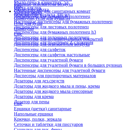
Мыло-пена в канистрах, 5л
Бытовые освежители воздуха
Еще
Паста для рук
Удалители запаха
Оборудование для санитарных комнат
Твердое мыло
Освежители воздуха 300 мл
Диспенсеры для бумажных полотенец
Шампуни, гели для душа,5л
Настенные диспенсеры для бумажных полотенец
Гели для душа
Диспенсеры для листовых полотенец
Шампуни
Диспенсеры для бумажных полотенец h3
Еще
Диспенсеры для рулонных полотенец
Диспенсеры для индивидуальных покрытий
Диспенсеры для полотенец Z-сложения
Диспенсеры для освежителей воздуха
Диспенсеры для салфеток
Диспенсеры для салфеток настольные
Диспенсеры для туалетной бумаги
Диспенсеры для туалетной бумаги в больших рулонах
Настенные диспенсеры для туалетной бумаги
Диспесеры для протирочных материалов
Дозаторы для дез.средств
Дозаторы для жидкого мыла и пены, крема
Дозаторы для жидкого мыла сенсорные
Дозаторы для крема
Дозатор для пены
Еще
Ершики (щетки) санитарные
Напольные ершики
Крючки, полки, зеркала
Сеточки и таблетки для писсуаров
Сушилки для рук, фены