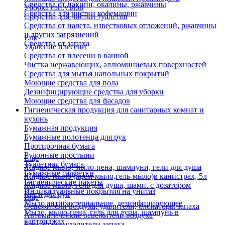
Средства от накипи, окалины, ржавчины
Уборка сан.узлов
Средства для чистки кофемашин
Средства для чистки туалетов
Средства от налета, известковых отложений, ржавчины
и других загрязнений
Еще
Средства от запаха
Удаление плесени
Средства от плесени в ванной
Чистка нержавеющих, аллюминиевых поверхностей
Средства для мытья напольных покрытий
Моющие средства для пола
Дезинфицирующие средства для уборки
Моющие средства для фасадов
Гигиеническая продукция для санитарных комнат и
кухонь
Бумажная продукция
Бумажные полотенца для рук
Протирочная бумага
Рулонные простыни
Еще
Туалетная бумага
Жидкое мыло, мыло-пена, шампуни, гели для душа
Бумажные салфетки
Жидкое мыло (крем-мыло,гель-мыло)в канистрах, 5л
Гигиенические пакеты
Жидкое мыло, гель для душа, шамп. с дозатором
Индивидуальные покрытия на унитаз
Крем для рук
Еще
Мыло антибактериальное, дезинфицирующее
Освежители воздуха, удалители, блокаторы запаха
Мыло, мыло-пена, гель для душа, шампунь в
Автоматические освежители воздуха
картриджах
Блокаторы, удалители запаха