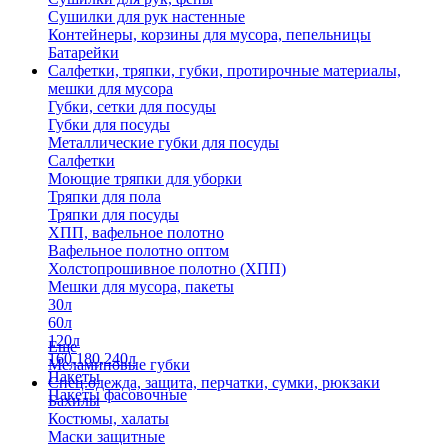
Сушилки для рук настенные
Контейнеры, корзины для мусора, пепельницы
Батарейки
Салфетки, тряпки, губки, протирочные материалы,
мешки для мусора
Губки, сетки для посуды
Губки для посуды
Металлические губки для посуды
Салфетки
Моющие тряпки для уборки
Тряпки для пола
Тряпки для посуды
ХПП, вафельное полотно
Вафельное полотно оптом
Холстопрошивное полотно (ХПП)
Мешки для мусора, пакеты
30л
60л
120л
Еще
160,180,240л
Меламиновые губки
Пакеты
Спец.одежда, защита, перчатки, сумки, рюкзаки
Пакеты фасовочные
Бахилы
Костюмы, халаты
Маски защитные