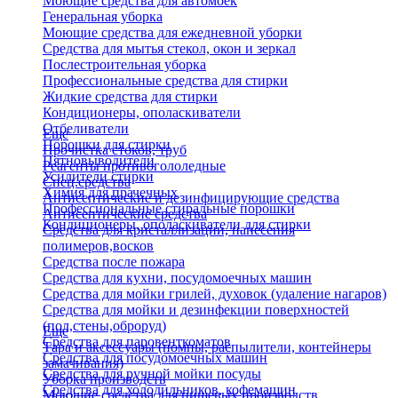
Моющие средства для автомоек
Генеральная уборка
Моющие средства для ежедневной уборки
Средства для мытья стекол, окон и зеркал
Послестроительная уборка
Профессиональные средства для стирки
Жидкие средства для стирки
Кондиционеры, ополаскиватели
Отбеливатели
Еще
Порошки для стирки
Прочистка стоков, труб
Пятновыводители
Реагенты противогололедные
Усилители стирки
Спец.средства
Химия для прачечных
Антисептические и дезинфицирующие средства
Профессиональные стиральные порошки
Антисептические средства
Кондиционеры, ополаскиватели для стирки
Средства для кристаллизации, нанесения
полимеров,восков
Средства после пожара
Средства для кухни, посудомоечных машин
Средства для мойки грилей, духовок (удаление нагаров)
Средства для мойки и дезинфекции поверхностей
(пол,стены,оброруд)
Еще
Средства для паровенткоматов
Тара и аксессуары (помпы, распылители, контейнеры
Средства для посудомоечных машин
замачивания)
Средства для ручной мойки посуды
Уборка производств
Средства для холодильников, кофемашин
Моющие средства для пищевых производств