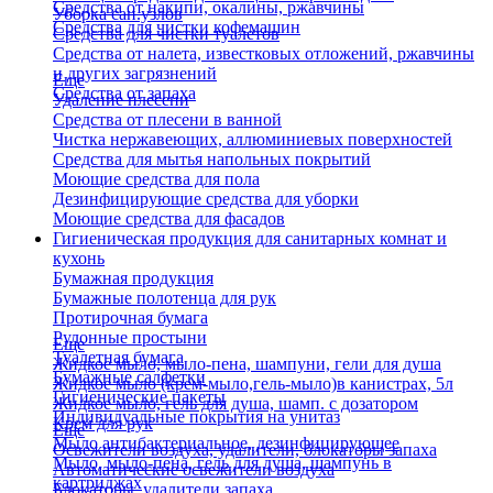
Средства от накипи, окалины, ржавчины
Уборка сан.узлов
Средства для чистки кофемашин
Средства для чистки туалетов
Средства от налета, известковых отложений, ржавчины
и других загрязнений
Еще
Средства от запаха
Удаление плесени
Средства от плесени в ванной
Чистка нержавеющих, аллюминиевых поверхностей
Средства для мытья напольных покрытий
Моющие средства для пола
Дезинфицирующие средства для уборки
Моющие средства для фасадов
Гигиеническая продукция для санитарных комнат и
кухонь
Бумажная продукция
Бумажные полотенца для рук
Протирочная бумага
Рулонные простыни
Еще
Туалетная бумага
Жидкое мыло, мыло-пена, шампуни, гели для душа
Бумажные салфетки
Жидкое мыло (крем-мыло,гель-мыло)в канистрах, 5л
Гигиенические пакеты
Жидкое мыло, гель для душа, шамп. с дозатором
Индивидуальные покрытия на унитаз
Крем для рук
Еще
Мыло антибактериальное, дезинфицирующее
Освежители воздуха, удалители, блокаторы запаха
Мыло, мыло-пена, гель для душа, шампунь в
Автоматические освежители воздуха
картриджах
Блокаторы, удалители запаха