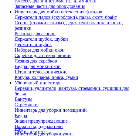
Аксессуары и инструменты для чистки
Запасные части для оборудования
Инвентарь для мойки остекления,фасадов
Держатели падов (скурблоки), пады, скотч-брайт
Сгоны (стяжки,склизы), держатели планок, планки,
резинки
Резинки для сгонов
Держатели шубок, шубки
Держатели шубок
Наборы для мойки окон
Скребки для стекол, лезвия
Лезвия для скребков
Ведра для мойки окон
Штанги телескопические
Кобура, колчаны, пояса, сумки
Уборочный инвентарь
Веревки, удлинтели, вантузы, стремянки, сушилки для
белья
Вантузы
Стремянки
Инвентарь для уборки помещений
Ведра
Знаки предупреждающие
Пады и падодержатели
Еще
Сгоны для пола
Инвентарь для уборки улиц