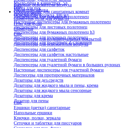
Мыло-пена в канистрах, 5л
Бытовые освежители воздуха
Еще
Паста для рук
Удалители запаха
Оборудование для санитарных комнат
Твердое мыло
Освежители воздуха 300 мл
Диспенсеры для бумажных полотенец
Шампуни, гели для душа,5л
Настенные диспенсеры для бумажных полотенец
Гели для душа
Диспенсеры для листовых полотенец
Шампуни
Диспенсеры для бумажных полотенец h3
Еще
Диспенсеры для рулонных полотенец
Диспенсеры для индивидуальных покрытий
Диспенсеры для полотенец Z-сложения
Диспенсеры для освежителей воздуха
Диспенсеры для салфеток
Диспенсеры для салфеток настольные
Диспенсеры для туалетной бумаги
Диспенсеры для туалетной бумаги в больших рулонах
Настенные диспенсеры для туалетной бумаги
Диспесеры для протирочных материалов
Дозаторы для дез.средств
Дозаторы для жидкого мыла и пены, крема
Дозаторы для жидкого мыла сенсорные
Дозаторы для крема
Дозатор для пены
Еще
Ершики (щетки) санитарные
Напольные ершики
Крючки, полки, зеркала
Сеточки и таблетки для писсуаров