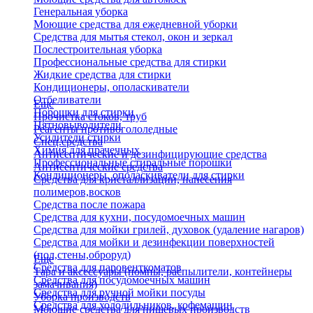
Генеральная уборка
Моющие средства для ежедневной уборки
Средства для мытья стекол, окон и зеркал
Послестроительная уборка
Профессиональные средства для стирки
Жидкие средства для стирки
Кондиционеры, ополаскиватели
Отбеливатели
Еще
Порошки для стирки
Прочистка стоков, труб
Пятновыводители
Реагенты противогололедные
Усилители стирки
Спец.средства
Химия для прачечных
Антисептические и дезинфицирующие средства
Профессиональные стиральные порошки
Антисептические средства
Кондиционеры, ополаскиватели для стирки
Средства для кристаллизации, нанесения
полимеров,восков
Средства после пожара
Средства для кухни, посудомоечных машин
Средства для мойки грилей, духовок (удаление нагаров)
Средства для мойки и дезинфекции поверхностей
(пол,стены,оброруд)
Еще
Средства для паровенткоматов
Тара и аксессуары (помпы, распылители, контейнеры
Средства для посудомоечных машин
замачивания)
Средства для ручной мойки посуды
Уборка производств
Средства для холодильников, кофемашин
Моющие средства для пищевых производств