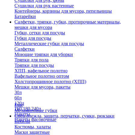
Сушилки для рук, фены
Сушилки для рук настенные
Контейнеры, корзины для мусора, пепельницы
Батарейки
Салфетки, тряпки, губки, протирочные материалы,
мешки для мусора
Губки, сетки для посуды
Губки для посуды
Металлические губки для посуды
Салфетки
Моющие тряпки для уборки
Тряпки для пола
Тряпки для посуды
ХПП, вафельное полотно
Вафельное полотно оптом
Холстопрошивное полотно (ХПП)
Мешки для мусора, пакеты
30л
60л
120л
Еще
160,180,240л
Меламиновые губки
Пакеты
Спец.одежда, защита, перчатки, сумки, рюкзаки
Пакеты фасовочные
Бахилы
Костюмы, халаты
Маски защитные