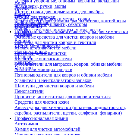
Тележки уборочные, отжимы, корзины, вкладыши
Вилы
Флаундеры, ручки, мопы
Грабли
Щетки, совки для подметания, дер.швабры
Лопаты
Еще
Отжим для тележек
Метлы, веники, щетки метал., совки
Тара и аксессуары (помпы, распылители, контейнеры
Ручки для швабр
Опрыскиватели, шланги, секаторы
замачивания)
Мопы
Садовые тележки, мотокосы, масла, лески
Профессиональная химия и акссесуары для химчистки
Швабры
Черенки
Основные средства для чистки ковров и мебели
Веники
Средства для чистки ковров и текстиля
Щетки металлические
Химия для химчистки мебели
Совки уличные
Преспреи для химчистки
Шланги
Кислотные ополаскиватели
Секаторы
Отбеливатели для матрасов, ковров, обивки мебели
Мотокосы
Усилители моющих средств
Пятновыводители для ковров и обивки мебели
Удалители и нейтрализаторы запахов
Шампуни для чистки ковров и мебели
Пеногасители
Пропитки, антистатики для ковров и текстиля
Средства для чистки кожи
Аксессуары для химчистки (шпателя, индикаторы ph,
скребки, распылители, щетки, салфетки, фонарики)
Профессиональная химия
Автохимия
Химия для чистки автомобилей
Моющие средства для автомоек