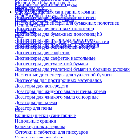
Мыло-пена в канистрах, 5л
Бытовые освежители воздуха
Еще
Паста для рук
Удалители запаха
Оборудование для санитарных комнат
Твердое мыло
Освежители воздуха 300 мл
Диспенсеры для бумажных полотенец
Шампуни, гели для душа,5л
Настенные диспенсеры для бумажных полотенец
Гели для душа
Диспенсеры для листовых полотенец
Шампуни
Диспенсеры для бумажных полотенец h3
Еще
Диспенсеры для рулонных полотенец
Диспенсеры для индивидуальных покрытий
Диспенсеры для полотенец Z-сложения
Диспенсеры для освежителей воздуха
Диспенсеры для салфеток
Диспенсеры для салфеток настольные
Диспенсеры для туалетной бумаги
Диспенсеры для туалетной бумаги в больших рулонах
Настенные диспенсеры для туалетной бумаги
Диспесеры для протирочных материалов
Дозаторы для дез.средств
Дозаторы для жидкого мыла и пены, крема
Дозаторы для жидкого мыла сенсорные
Дозаторы для крема
Дозатор для пены
Еще
Ершики (щетки) санитарные
Напольные ершики
Крючки, полки, зеркала
Сеточки и таблетки для писсуаров
Сушилки для рук, фены