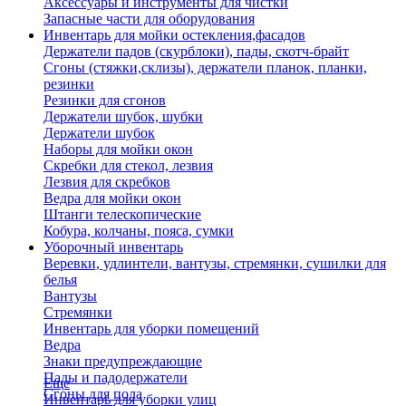
Аксессуары и инструменты для чистки
Запасные части для оборудования
Инвентарь для мойки остекления,фасадов
Держатели падов (скурблоки), пады, скотч-брайт
Сгоны (стяжки,склизы), держатели планок, планки,
резинки
Резинки для сгонов
Держатели шубок, шубки
Держатели шубок
Наборы для мойки окон
Скребки для стекол, лезвия
Лезвия для скребков
Ведра для мойки окон
Штанги телескопические
Кобура, колчаны, пояса, сумки
Уборочный инвентарь
Веревки, удлинтели, вантузы, стремянки, сушилки для
белья
Вантузы
Стремянки
Инвентарь для уборки помещений
Ведра
Знаки предупреждающие
Пады и падодержатели
Еще
Сгоны для пола
Инвентарь для уборки улиц