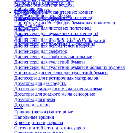
Мыло-пена в канистрах, 5л
Бытовые освежители воздуха
Еще
Паста для рук
Удалители запаха
Оборудование для санитарных комнат
Твердое мыло
Освежители воздуха 300 мл
Диспенсеры для бумажных полотенец
Шампуни, гели для душа,5л
Настенные диспенсеры для бумажных полотенец
Гели для душа
Диспенсеры для листовых полотенец
Шампуни
Диспенсеры для бумажных полотенец h3
Еще
Диспенсеры для рулонных полотенец
Диспенсеры для индивидуальных покрытий
Диспенсеры для полотенец Z-сложения
Диспенсеры для освежителей воздуха
Диспенсеры для салфеток
Диспенсеры для салфеток настольные
Диспенсеры для туалетной бумаги
Диспенсеры для туалетной бумаги в больших рулонах
Настенные диспенсеры для туалетной бумаги
Диспесеры для протирочных материалов
Дозаторы для дез.средств
Дозаторы для жидкого мыла и пены, крема
Дозаторы для жидкого мыла сенсорные
Дозаторы для крема
Дозатор для пены
Еще
Ершики (щетки) санитарные
Напольные ершики
Крючки, полки, зеркала
Сеточки и таблетки для писсуаров