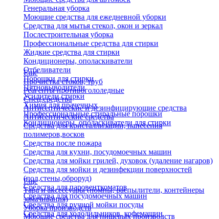
Генеральная уборка
Моющие средства для ежедневной уборки
Средства для мытья стекол, окон и зеркал
Послестроительная уборка
Профессиональные средства для стирки
Жидкие средства для стирки
Кондиционеры, ополаскиватели
Отбеливатели
Еще
Порошки для стирки
Прочистка стоков, труб
Пятновыводители
Реагенты противогололедные
Усилители стирки
Спец.средства
Химия для прачечных
Антисептические и дезинфицирующие средства
Профессиональные стиральные порошки
Антисептические средства
Кондиционеры, ополаскиватели для стирки
Средства для кристаллизации, нанесения
полимеров,восков
Средства после пожара
Средства для кухни, посудомоечных машин
Средства для мойки грилей, духовок (удаление нагаров)
Средства для мойки и дезинфекции поверхностей
(пол,стены,оброруд)
Еще
Средства для паровенткоматов
Тара и аксессуары (помпы, распылители, контейнеры
Средства для посудомоечных машин
замачивания)
Средства для ручной мойки посуды
Уборка производств
Средства для холодильников, кофемашин
Моющие средства для пищевых производств