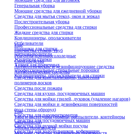
Моющие средства для автомоек
Генеральная уборка
Моющие средства для ежедневной уборки
Средства для мытья стекол, окон и зеркал
Послестроительная уборка
Профессиональные средства для стирки
Жидкие средства для стирки
Кондиционеры, ополаскиватели
Отбеливатели
Еще
Порошки для стирки
Прочистка стоков, труб
Пятновыводители
Реагенты противогололедные
Усилители стирки
Спец.средства
Химия для прачечных
Антисептические и дезинфицирующие средства
Профессиональные стиральные порошки
Антисептические средства
Кондиционеры, ополаскиватели для стирки
Средства для кристаллизации, нанесения
полимеров,восков
Средства после пожара
Средства для кухни, посудомоечных машин
Средства для мойки грилей, духовок (удаление нагаров)
Средства для мойки и дезинфекции поверхностей
(пол,стены,оброруд)
Еще
Средства для паровенткоматов
Тара и аксессуары (помпы, распылители, контейнеры
Средства для посудомоечных машин
замачивания)
Средства для ручной мойки посуды
Уборка производств
Средства для холодильников, кофемашин
Моющие средства для пищевых производств