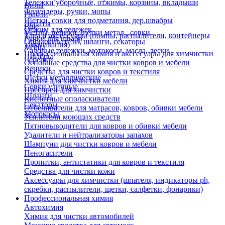
Тележки уборочные, отжимы, корзины, вкладыши
Вилы
Флаундеры, ручки, мопы
Грабли
Щетки, совки для подметания, дер.швабры
Лопаты
Еще
Отжим для тележек
Метлы, веники, щетки метал., совки
Тара и аксессуары (помпы, распылители, контейнеры
Ручки для швабр
Опрыскиватели, шланги, секаторы
замачивания)
Мопы
Садовые тележки, мотокосы, масла, лески
Профессиональная химия и акссесуары для химчистки
Швабры
Черенки
Основные средства для чистки ковров и мебели
Веники
Средства для чистки ковров и текстиля
Щетки металлические
Химия для химчистки мебели
Совки уличные
Преспреи для химчистки
Шланги
Кислотные ополаскиватели
Секаторы
Отбеливатели для матрасов, ковров, обивки мебели
Мотокосы
Усилители моющих средств
Пятновыводители для ковров и обивки мебели
Удалители и нейтрализаторы запахов
Шампуни для чистки ковров и мебели
Пеногасители
Пропитки, антистатики для ковров и текстиля
Средства для чистки кожи
Аксессуары для химчистки (шпателя, индикаторы ph,
скребки, распылители, щетки, салфетки, фонарики)
Профессиональная химия
Автохимия
Химия для чистки автомобилей