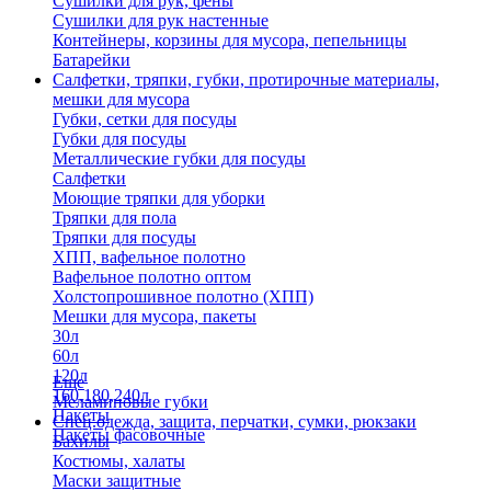
Сушилки для рук, фены
Сушилки для рук настенные
Контейнеры, корзины для мусора, пепельницы
Батарейки
Салфетки, тряпки, губки, протирочные материалы,
мешки для мусора
Губки, сетки для посуды
Губки для посуды
Металлические губки для посуды
Салфетки
Моющие тряпки для уборки
Тряпки для пола
Тряпки для посуды
ХПП, вафельное полотно
Вафельное полотно оптом
Холстопрошивное полотно (ХПП)
Мешки для мусора, пакеты
30л
60л
120л
Еще
160,180,240л
Меламиновые губки
Пакеты
Спец.одежда, защита, перчатки, сумки, рюкзаки
Пакеты фасовочные
Бахилы
Костюмы, халаты
Маски защитные