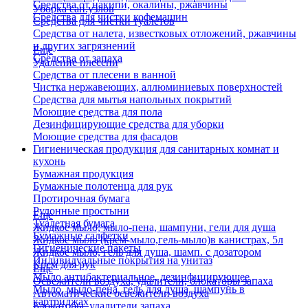
Средства от накипи, окалины, ржавчины
Уборка сан.узлов
Средства для чистки кофемашин
Средства для чистки туалетов
Средства от налета, известковых отложений, ржавчины
и других загрязнений
Еще
Средства от запаха
Удаление плесени
Средства от плесени в ванной
Чистка нержавеющих, аллюминиевых поверхностей
Средства для мытья напольных покрытий
Моющие средства для пола
Дезинфицирующие средства для уборки
Моющие средства для фасадов
Гигиеническая продукция для санитарных комнат и
кухонь
Бумажная продукция
Бумажные полотенца для рук
Протирочная бумага
Рулонные простыни
Еще
Туалетная бумага
Жидкое мыло, мыло-пена, шампуни, гели для душа
Бумажные салфетки
Жидкое мыло (крем-мыло,гель-мыло)в канистрах, 5л
Гигиенические пакеты
Жидкое мыло, гель для душа, шамп. с дозатором
Индивидуальные покрытия на унитаз
Крем для рук
Еще
Мыло антибактериальное, дезинфицирующее
Освежители воздуха, удалители, блокаторы запаха
Мыло, мыло-пена, гель для душа, шампунь в
Автоматические освежители воздуха
картриджах
Блокаторы, удалители запаха