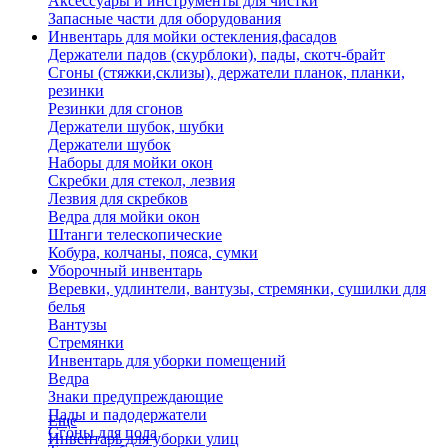
Аксессуары и инструменты для чистки
Запасные части для оборудования
Инвентарь для мойки остекления,фасадов
Держатели падов (скурблоки), пады, скотч-брайт
Сгоны (стяжки,склизы), держатели планок, планки,
резинки
Резинки для сгонов
Держатели шубок, шубки
Держатели шубок
Наборы для мойки окон
Скребки для стекол, лезвия
Лезвия для скребков
Ведра для мойки окон
Штанги телескопические
Кобура, колчаны, пояса, сумки
Уборочный инвентарь
Веревки, удлинтели, вантузы, стремянки, сушилки для
белья
Вантузы
Стремянки
Инвентарь для уборки помещений
Ведра
Знаки предупреждающие
Пады и падодержатели
Еще
Сгоны для пола
Инвентарь для уборки улиц