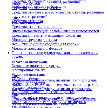
Средства от накипи, окалины, ржавчины
Уборка сан.узлов
Средства для чистки кофемашин
Средства для чистки туалетов
Средства от налета, известковых отложений, ржавчины
и других загрязнений
Еще
Средства от запаха
Удаление плесени
Средства от плесени в ванной
Чистка нержавеющих, аллюминиевых поверхностей
Средства для мытья напольных покрытий
Моющие средства для пола
Дезинфицирующие средства для уборки
Моющие средства для фасадов
Гигиеническая продукция для санитарных комнат и
кухонь
Бумажная продукция
Бумажные полотенца для рук
Протирочная бумага
Рулонные простыни
Еще
Туалетная бумага
Жидкое мыло, мыло-пена, шампуни, гели для душа
Бумажные салфетки
Жидкое мыло (крем-мыло,гель-мыло)в канистрах, 5л
Гигиенические пакеты
Жидкое мыло, гель для душа, шамп. с дозатором
Индивидуальные покрытия на унитаз
Крем для рук
Еще
Мыло антибактериальное, дезинфицирующее
Освежители воздуха, удалители, блокаторы запаха
Мыло, мыло-пена, гель для душа, шампунь в
Автоматические освежители воздуха
картриджах
Блокаторы, удалители запаха