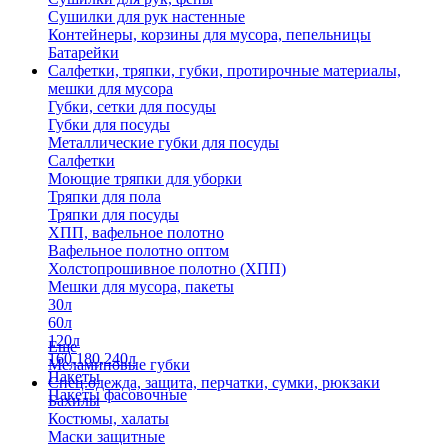
Сушилки для рук настенные
Контейнеры, корзины для мусора, пепельницы
Батарейки
Салфетки, тряпки, губки, протирочные материалы,
мешки для мусора
Губки, сетки для посуды
Губки для посуды
Металлические губки для посуды
Салфетки
Моющие тряпки для уборки
Тряпки для пола
Тряпки для посуды
ХПП, вафельное полотно
Вафельное полотно оптом
Холстопрошивное полотно (ХПП)
Мешки для мусора, пакеты
30л
60л
120л
Еще
160,180,240л
Меламиновые губки
Пакеты
Спец.одежда, защита, перчатки, сумки, рюкзаки
Пакеты фасовочные
Бахилы
Костюмы, халаты
Маски защитные