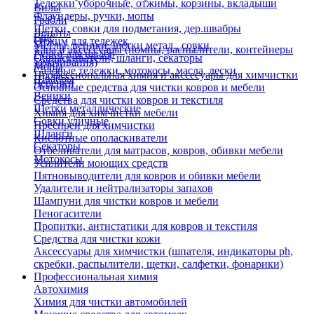
Тележки уборочные, отжимы, корзины, вкладыши
Вилы
Флаундеры, ручки, мопы
Грабли
Щетки, совки для подметания, дер.швабры
Лопаты
Еще
Отжим для тележек
Метлы, веники, щетки метал., совки
Тара и аксессуары (помпы, распылители, контейнеры
Ручки для швабр
Опрыскиватели, шланги, секаторы
замачивания)
Мопы
Садовые тележки, мотокосы, масла, лески
Профессиональная химия и акссесуары для химчистки
Швабры
Черенки
Основные средства для чистки ковров и мебели
Веники
Средства для чистки ковров и текстиля
Щетки металлические
Химия для химчистки мебели
Совки уличные
Преспреи для химчистки
Шланги
Кислотные ополаскиватели
Секаторы
Отбеливатели для матрасов, ковров, обивки мебели
Мотокосы
Усилители моющих средств
Пятновыводители для ковров и обивки мебели
Удалители и нейтрализаторы запахов
Шампуни для чистки ковров и мебели
Пеногасители
Пропитки, антистатики для ковров и текстиля
Средства для чистки кожи
Аксессуары для химчистки (шпателя, индикаторы ph,
скребки, распылители, щетки, салфетки, фонарики)
Профессиональная химия
Автохимия
Химия для чистки автомобилей