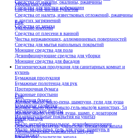
Средства от накипи, окалины, ржавчины
Уборка сан.узлов
Средства для чистки кофемашин
Средства для чистки туалетов
Средства от налета, известковых отложений, ржавчины
и других загрязнений
Еще
Средства от запаха
Удаление плесени
Средства от плесени в ванной
Чистка нержавеющих, аллюминиевых поверхностей
Средства для мытья напольных покрытий
Моющие средства для пола
Дезинфицирующие средства для уборки
Моющие средства для фасадов
Гигиеническая продукция для санитарных комнат и
кухонь
Бумажная продукция
Бумажные полотенца для рук
Протирочная бумага
Рулонные простыни
Еще
Туалетная бумага
Жидкое мыло, мыло-пена, шампуни, гели для душа
Бумажные салфетки
Жидкое мыло (крем-мыло,гель-мыло)в канистрах, 5л
Гигиенические пакеты
Жидкое мыло, гель для душа, шамп. с дозатором
Индивидуальные покрытия на унитаз
Крем для рук
Еще
Мыло антибактериальное, дезинфицирующее
Освежители воздуха, удалители, блокаторы запаха
Мыло, мыло-пена, гель для душа, шампунь в
Автоматические освежители воздуха
картриджах
Блокаторы, удалители запаха