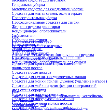
Моющие средства для автомоек
Генеральная уборка
Моющие средства для ежедневной уборки
Средства для мытья стекол, окон и зеркал
Послестроительная уборка
Профессиональные средства для стирки
Жидкие средства для стирки
Кондиционеры, ополаскиватели
Отбеливатели
Еще
Порошки для стирки
Прочистка стоков, труб
Пятновыводители
Реагенты противогололедные
Усилители стирки
Спец.средства
Химия для прачечных
Антисептические и дезинфицирующие средства
Профессиональные стиральные порошки
Антисептические средства
Кондиционеры, ополаскиватели для стирки
Средства для кристаллизации, нанесения
полимеров,восков
Средства после пожара
Средства для кухни, посудомоечных машин
Средства для мойки грилей, духовок (удаление нагаров)
Средства для мойки и дезинфекции поверхностей
(пол,стены,оброруд)
Еще
Средства для паровенткоматов
Тара и аксессуары (помпы, распылители, контейнеры
Средства для посудомоечных машин
замачивания)
Средства для ручной мойки посуды
Уборка производств
Средства для холодильников, кофемашин
Моющие средства для пищевых производств