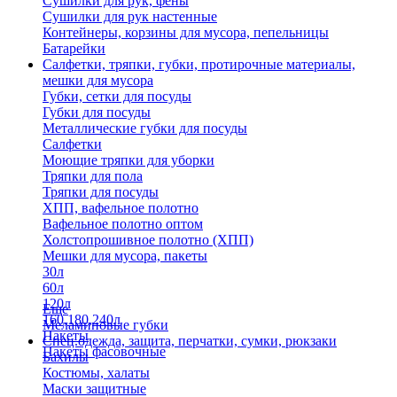
Сушилки для рук, фены
Сушилки для рук настенные
Контейнеры, корзины для мусора, пепельницы
Батарейки
Салфетки, тряпки, губки, протирочные материалы,
мешки для мусора
Губки, сетки для посуды
Губки для посуды
Металлические губки для посуды
Салфетки
Моющие тряпки для уборки
Тряпки для пола
Тряпки для посуды
ХПП, вафельное полотно
Вафельное полотно оптом
Холстопрошивное полотно (ХПП)
Мешки для мусора, пакеты
30л
60л
120л
Еще
160,180,240л
Меламиновые губки
Пакеты
Спец.одежда, защита, перчатки, сумки, рюкзаки
Пакеты фасовочные
Бахилы
Костюмы, халаты
Маски защитные