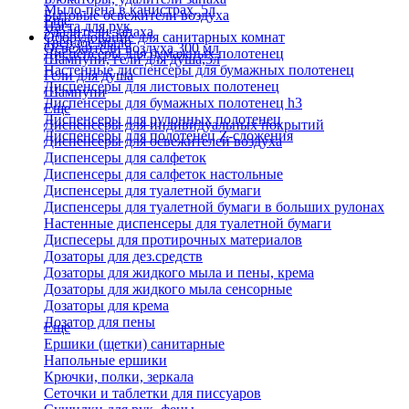
Мыло-пена в канистрах, 5л
Бытовые освежители воздуха
Еще
Паста для рук
Удалители запаха
Оборудование для санитарных комнат
Твердое мыло
Освежители воздуха 300 мл
Диспенсеры для бумажных полотенец
Шампуни, гели для душа,5л
Настенные диспенсеры для бумажных полотенец
Гели для душа
Диспенсеры для листовых полотенец
Шампуни
Диспенсеры для бумажных полотенец h3
Еще
Диспенсеры для рулонных полотенец
Диспенсеры для индивидуальных покрытий
Диспенсеры для полотенец Z-сложения
Диспенсеры для освежителей воздуха
Диспенсеры для салфеток
Диспенсеры для салфеток настольные
Диспенсеры для туалетной бумаги
Диспенсеры для туалетной бумаги в больших рулонах
Настенные диспенсеры для туалетной бумаги
Диспесеры для протирочных материалов
Дозаторы для дез.средств
Дозаторы для жидкого мыла и пены, крема
Дозаторы для жидкого мыла сенсорные
Дозаторы для крема
Дозатор для пены
Еще
Ершики (щетки) санитарные
Напольные ершики
Крючки, полки, зеркала
Сеточки и таблетки для писсуаров