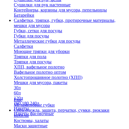
Сушилки для рук настенные
Контейнеры, корзины для мусора, пепельницы
Батарейки
Салфетки, тряпки, губки, протирочные материалы,
мешки для мусора
Губки, сетки для посуды
Губки для посуды
Металлические губки для посуды
Салфетки
Моющие тряпки для уборки
Тряпки для пола
Тряпки для посуды
ХПП, вафельное полотно
Вафельное полотно оптом
Холстопрошивное полотно (ХПП)
Мешки для мусора, пакеты
30л
60л
120л
Еще
160,180,240л
Меламиновые губки
Пакеты
Спец.одежда, защита, перчатки, сумки, рюкзаки
Пакеты фасовочные
Бахилы
Костюмы, халаты
Маски защитные