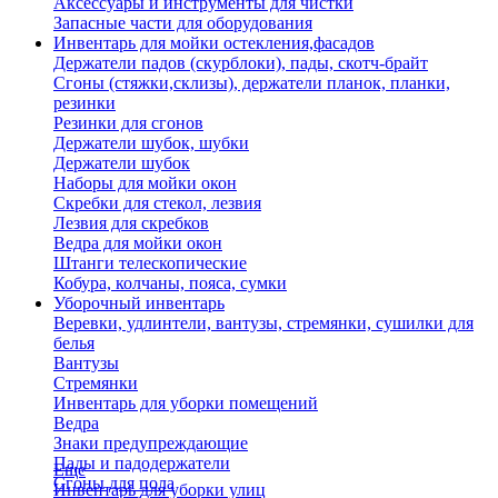
Аксессуары и инструменты для чистки
Запасные части для оборудования
Инвентарь для мойки остекления,фасадов
Держатели падов (скурблоки), пады, скотч-брайт
Сгоны (стяжки,склизы), держатели планок, планки,
резинки
Резинки для сгонов
Держатели шубок, шубки
Держатели шубок
Наборы для мойки окон
Скребки для стекол, лезвия
Лезвия для скребков
Ведра для мойки окон
Штанги телескопические
Кобура, колчаны, пояса, сумки
Уборочный инвентарь
Веревки, удлинтели, вантузы, стремянки, сушилки для
белья
Вантузы
Стремянки
Инвентарь для уборки помещений
Ведра
Знаки предупреждающие
Пады и падодержатели
Еще
Сгоны для пола
Инвентарь для уборки улиц