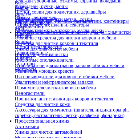
Тележки уборочные, отжимы, корзины, вкладыши
Вилы
Флаундеры, ручки, мопы
Грабли
Щетки, совки для подметания, дер.швабры
Лопаты
Еще
Отжим для тележек
Метлы, веники, щетки метал., совки
Тара и аксессуары (помпы, распылители, контейнеры
Ручки для швабр
Опрыскиватели, шланги, секаторы
замачивания)
Мопы
Садовые тележки, мотокосы, масла, лески
Профессиональная химия и акссесуары для химчистки
Швабры
Черенки
Основные средства для чистки ковров и мебели
Веники
Средства для чистки ковров и текстиля
Щетки металлические
Химия для химчистки мебели
Совки уличные
Преспреи для химчистки
Шланги
Кислотные ополаскиватели
Секаторы
Отбеливатели для матрасов, ковров, обивки мебели
Мотокосы
Усилители моющих средств
Пятновыводители для ковров и обивки мебели
Удалители и нейтрализаторы запахов
Шампуни для чистки ковров и мебели
Пеногасители
Пропитки, антистатики для ковров и текстиля
Средства для чистки кожи
Аксессуары для химчистки (шпателя, индикаторы ph,
скребки, распылители, щетки, салфетки, фонарики)
Профессиональная химия
Автохимия
Химия для чистки автомобилей
Моющие средства для автомоек