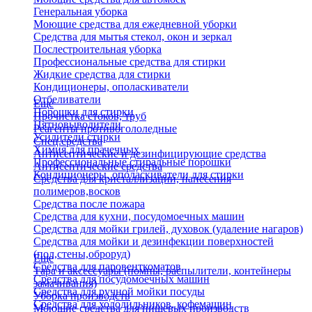
Генеральная уборка
Моющие средства для ежедневной уборки
Средства для мытья стекол, окон и зеркал
Послестроительная уборка
Профессиональные средства для стирки
Жидкие средства для стирки
Кондиционеры, ополаскиватели
Отбеливатели
Еще
Порошки для стирки
Прочистка стоков, труб
Пятновыводители
Реагенты противогололедные
Усилители стирки
Спец.средства
Химия для прачечных
Антисептические и дезинфицирующие средства
Профессиональные стиральные порошки
Антисептические средства
Кондиционеры, ополаскиватели для стирки
Средства для кристаллизации, нанесения
полимеров,восков
Средства после пожара
Средства для кухни, посудомоечных машин
Средства для мойки грилей, духовок (удаление нагаров)
Средства для мойки и дезинфекции поверхностей
(пол,стены,оброруд)
Еще
Средства для паровенткоматов
Тара и аксессуары (помпы, распылители, контейнеры
Средства для посудомоечных машин
замачивания)
Средства для ручной мойки посуды
Уборка производств
Средства для холодильников, кофемашин
Моющие средства для пищевых производств