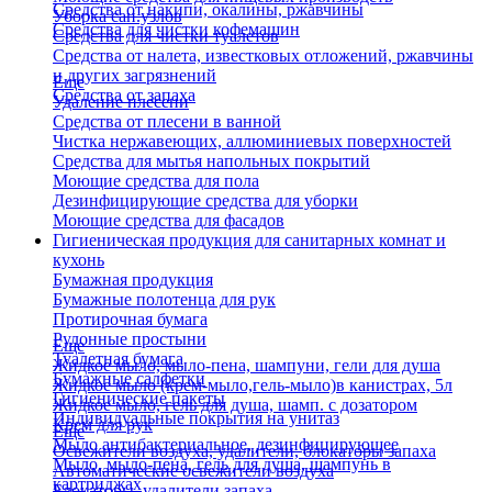
Средства от накипи, окалины, ржавчины
Уборка сан.узлов
Средства для чистки кофемашин
Средства для чистки туалетов
Средства от налета, известковых отложений, ржавчины
и других загрязнений
Еще
Средства от запаха
Удаление плесени
Средства от плесени в ванной
Чистка нержавеющих, аллюминиевых поверхностей
Средства для мытья напольных покрытий
Моющие средства для пола
Дезинфицирующие средства для уборки
Моющие средства для фасадов
Гигиеническая продукция для санитарных комнат и
кухонь
Бумажная продукция
Бумажные полотенца для рук
Протирочная бумага
Рулонные простыни
Еще
Туалетная бумага
Жидкое мыло, мыло-пена, шампуни, гели для душа
Бумажные салфетки
Жидкое мыло (крем-мыло,гель-мыло)в канистрах, 5л
Гигиенические пакеты
Жидкое мыло, гель для душа, шамп. с дозатором
Индивидуальные покрытия на унитаз
Крем для рук
Еще
Мыло антибактериальное, дезинфицирующее
Освежители воздуха, удалители, блокаторы запаха
Мыло, мыло-пена, гель для душа, шампунь в
Автоматические освежители воздуха
картриджах
Блокаторы, удалители запаха