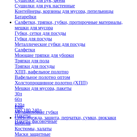
Сушилки для рук, фены
Сушилки для рук настенные
Контейнеры, корзины для мусора, пепельницы
Батарейки
Салфетки, тряпки, губки, протирочные материалы,
мешки для мусора
Губки, сетки для посуды
Губки для посуды
Металлические губки для посуды
Салфетки
Моющие тряпки для уборки
Тряпки для пола
Тряпки для посуды
ХПП, вафельное полотно
Вафельное полотно оптом
Холстопрошивное полотно (ХПП)
Мешки для мусора, пакеты
30л
60л
120л
Еще
160,180,240л
Меламиновые губки
Пакеты
Спец.одежда, защита, перчатки, сумки, рюкзаки
Пакеты фасовочные
Бахилы
Костюмы, халаты
Маски защитные