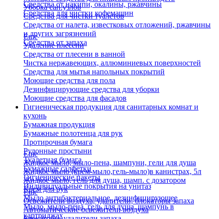
Средства от накипи, окалины, ржавчины
Уборка сан.узлов
Средства для чистки кофемашин
Средства для чистки туалетов
Средства от налета, известковых отложений, ржавчины
и других загрязнений
Еще
Средства от запаха
Удаление плесени
Средства от плесени в ванной
Чистка нержавеющих, аллюминиевых поверхностей
Средства для мытья напольных покрытий
Моющие средства для пола
Дезинфицирующие средства для уборки
Моющие средства для фасадов
Гигиеническая продукция для санитарных комнат и
кухонь
Бумажная продукция
Бумажные полотенца для рук
Протирочная бумага
Рулонные простыни
Еще
Туалетная бумага
Жидкое мыло, мыло-пена, шампуни, гели для душа
Бумажные салфетки
Жидкое мыло (крем-мыло,гель-мыло)в канистрах, 5л
Гигиенические пакеты
Жидкое мыло, гель для душа, шамп. с дозатором
Индивидуальные покрытия на унитаз
Крем для рук
Еще
Мыло антибактериальное, дезинфицирующее
Освежители воздуха, удалители, блокаторы запаха
Мыло, мыло-пена, гель для душа, шампунь в
Автоматические освежители воздуха
картриджах
Блокаторы, удалители запаха