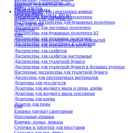
Мыло-пена в канистрах, 5л
Бытовые освежители воздуха
Еще
Паста для рук
Удалители запаха
Оборудование для санитарных комнат
Твердое мыло
Освежители воздуха 300 мл
Диспенсеры для бумажных полотенец
Шампуни, гели для душа,5л
Настенные диспенсеры для бумажных полотенец
Гели для душа
Диспенсеры для листовых полотенец
Шампуни
Диспенсеры для бумажных полотенец h3
Еще
Диспенсеры для рулонных полотенец
Диспенсеры для индивидуальных покрытий
Диспенсеры для полотенец Z-сложения
Диспенсеры для освежителей воздуха
Диспенсеры для салфеток
Диспенсеры для салфеток настольные
Диспенсеры для туалетной бумаги
Диспенсеры для туалетной бумаги в больших рулонах
Настенные диспенсеры для туалетной бумаги
Диспесеры для протирочных материалов
Дозаторы для дез.средств
Дозаторы для жидкого мыла и пены, крема
Дозаторы для жидкого мыла сенсорные
Дозаторы для крема
Дозатор для пены
Еще
Ершики (щетки) санитарные
Напольные ершики
Крючки, полки, зеркала
Сеточки и таблетки для писсуаров
Сушилки для рук, фены