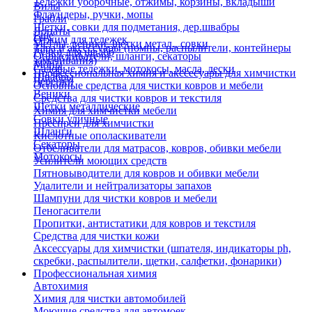
Тележки уборочные, отжимы, корзины, вкладыши
Вилы
Флаундеры, ручки, мопы
Грабли
Щетки, совки для подметания, дер.швабры
Лопаты
Еще
Отжим для тележек
Метлы, веники, щетки метал., совки
Тара и аксессуары (помпы, распылители, контейнеры
Ручки для швабр
Опрыскиватели, шланги, секаторы
замачивания)
Мопы
Садовые тележки, мотокосы, масла, лески
Профессиональная химия и акссесуары для химчистки
Швабры
Черенки
Основные средства для чистки ковров и мебели
Веники
Средства для чистки ковров и текстиля
Щетки металлические
Химия для химчистки мебели
Совки уличные
Преспреи для химчистки
Шланги
Кислотные ополаскиватели
Секаторы
Отбеливатели для матрасов, ковров, обивки мебели
Мотокосы
Усилители моющих средств
Пятновыводители для ковров и обивки мебели
Удалители и нейтрализаторы запахов
Шампуни для чистки ковров и мебели
Пеногасители
Пропитки, антистатики для ковров и текстиля
Средства для чистки кожи
Аксессуары для химчистки (шпателя, индикаторы ph,
скребки, распылители, щетки, салфетки, фонарики)
Профессиональная химия
Автохимия
Химия для чистки автомобилей
Моющие средства для автомоек