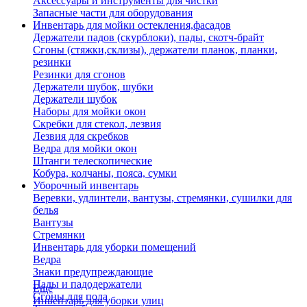
Аксессуары и инструменты для чистки
Запасные части для оборудования
Инвентарь для мойки остекления,фасадов
Держатели падов (скурблоки), пады, скотч-брайт
Сгоны (стяжки,склизы), держатели планок, планки,
резинки
Резинки для сгонов
Держатели шубок, шубки
Держатели шубок
Наборы для мойки окон
Скребки для стекол, лезвия
Лезвия для скребков
Ведра для мойки окон
Штанги телескопические
Кобура, колчаны, пояса, сумки
Уборочный инвентарь
Веревки, удлинтели, вантузы, стремянки, сушилки для
белья
Вантузы
Стремянки
Инвентарь для уборки помещений
Ведра
Знаки предупреждающие
Пады и падодержатели
Еще
Сгоны для пола
Инвентарь для уборки улиц