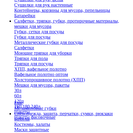
Сушилки для рук настенные
Контейнеры, корзины для мусора, пепельницы
Батарейки
Салфетки, тряпки, губки, протирочные материалы,
мешки для мусора
Губки, сетки для посуды
Губки для посуды
Металлические губки для посуды
Салфетки
Моющие тряпки для уборки
Тряпки для пола
Тряпки для посуды
ХПП, вафельное полотно
Вафельное полотно оптом
Холстопрошивное полотно (ХПП)
Мешки для мусора, пакеты
30л
60л
120л
Еще
160,180,240л
Меламиновые губки
Пакеты
Спец.одежда, защита, перчатки, сумки, рюкзаки
Пакеты фасовочные
Бахилы
Костюмы, халаты
Маски защитные