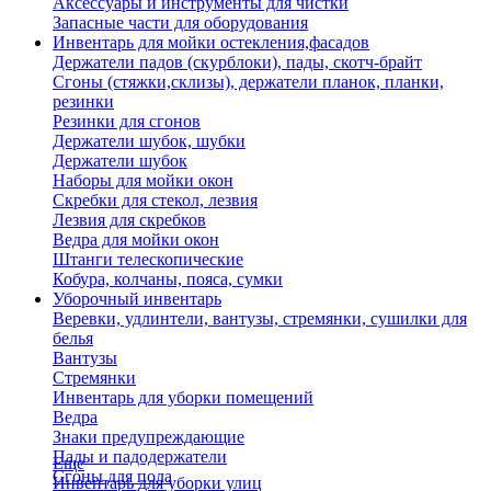
Аксессуары и инструменты для чистки
Запасные части для оборудования
Инвентарь для мойки остекления,фасадов
Держатели падов (скурблоки), пады, скотч-брайт
Сгоны (стяжки,склизы), держатели планок, планки,
резинки
Резинки для сгонов
Держатели шубок, шубки
Держатели шубок
Наборы для мойки окон
Скребки для стекол, лезвия
Лезвия для скребков
Ведра для мойки окон
Штанги телескопические
Кобура, колчаны, пояса, сумки
Уборочный инвентарь
Веревки, удлинтели, вантузы, стремянки, сушилки для
белья
Вантузы
Стремянки
Инвентарь для уборки помещений
Ведра
Знаки предупреждающие
Пады и падодержатели
Еще
Сгоны для пола
Инвентарь для уборки улиц