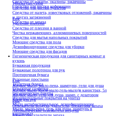
Средства от накипи, окалины, ржавчины
Уборка сан.узлов
Средства для чистки кофемашин
Средства для чистки туалетов
Средства от налета, известковых отложений, ржавчины
и других загрязнений
Еще
Средства от запаха
Удаление плесени
Средства от плесени в ванной
Чистка нержавеющих, аллюминиевых поверхностей
Средства для мытья напольных покрытий
Моющие средства для пола
Дезинфицирующие средства для уборки
Моющие средства для фасадов
Гигиеническая продукция для санитарных комнат и
кухонь
Бумажная продукция
Бумажные полотенца для рук
Протирочная бумага
Рулонные простыни
Еще
Туалетная бумага
Жидкое мыло, мыло-пена, шампуни, гели для душа
Бумажные салфетки
Жидкое мыло (крем-мыло,гель-мыло)в канистрах, 5л
Гигиенические пакеты
Жидкое мыло, гель для душа, шамп. с дозатором
Индивидуальные покрытия на унитаз
Крем для рук
Еще
Мыло антибактериальное, дезинфицирующее
Освежители воздуха, удалители, блокаторы запаха
Мыло, мыло-пена, гель для душа, шампунь в
Автоматические освежители воздуха
картриджах
Блокаторы, удалители запаха