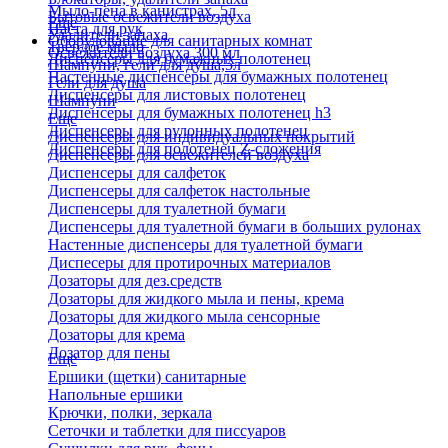
Мыло-пена в канистрах, 5л
Бытовые освежители воздуха
Еще
Паста для рук
Удалители запаха
Оборудование для санитарных комнат
Твердое мыло
Освежители воздуха 300 мл
Диспенсеры для бумажных полотенец
Шампуни, гели для душа,5л
Настенные диспенсеры для бумажных полотенец
Гели для душа
Диспенсеры для листовых полотенец
Шампуни
Диспенсеры для бумажных полотенец h3
Еще
Диспенсеры для рулонных полотенец
Диспенсеры для индивидуальных покрытий
Диспенсеры для полотенец Z-сложения
Диспенсеры для освежителей воздуха
Диспенсеры для салфеток
Диспенсеры для салфеток настольные
Диспенсеры для туалетной бумаги
Диспенсеры для туалетной бумаги в больших рулонах
Настенные диспенсеры для туалетной бумаги
Диспесеры для протирочных материалов
Дозаторы для дез.средств
Дозаторы для жидкого мыла и пены, крема
Дозаторы для жидкого мыла сенсорные
Дозаторы для крема
Дозатор для пены
Еще
Ершики (щетки) санитарные
Напольные ершики
Крючки, полки, зеркала
Сеточки и таблетки для писсуаров