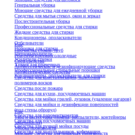
Генеральная уборка
Моющие средства для ежедневной уборки
Средства для мытья стекол, окон и зеркал
Послестроительная уборка
Профессиональные средства для стирки
Жидкие средства для стирки
Кондиционеры, ополаскиватели
Отбеливатели
Еще
Порошки для стирки
Прочистка стоков, труб
Пятновыводители
Реагенты противогололедные
Усилители стирки
Спец.средства
Химия для прачечных
Антисептические и дезинфицирующие средства
Профессиональные стиральные порошки
Антисептические средства
Кондиционеры, ополаскиватели для стирки
Средства для кристаллизации, нанесения
полимеров,восков
Средства после пожара
Средства для кухни, посудомоечных машин
Средства для мойки грилей, духовок (удаление нагаров)
Средства для мойки и дезинфекции поверхностей
(пол,стены,оброруд)
Еще
Средства для паровенткоматов
Тара и аксессуары (помпы, распылители, контейнеры
Средства для посудомоечных машин
замачивания)
Средства для ручной мойки посуды
Уборка производств
Средства для холодильников, кофемашин
Моющие средства для пищевых производств