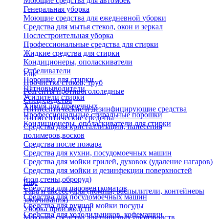
Моющие средства для автомоек
Генеральная уборка
Моющие средства для ежедневной уборки
Средства для мытья стекол, окон и зеркал
Послестроительная уборка
Профессиональные средства для стирки
Жидкие средства для стирки
Кондиционеры, ополаскиватели
Отбеливатели
Еще
Порошки для стирки
Прочистка стоков, труб
Пятновыводители
Реагенты противогололедные
Усилители стирки
Спец.средства
Химия для прачечных
Антисептические и дезинфицирующие средства
Профессиональные стиральные порошки
Антисептические средства
Кондиционеры, ополаскиватели для стирки
Средства для кристаллизации, нанесения
полимеров,восков
Средства после пожара
Средства для кухни, посудомоечных машин
Средства для мойки грилей, духовок (удаление нагаров)
Средства для мойки и дезинфекции поверхностей
(пол,стены,оброруд)
Еще
Средства для паровенткоматов
Тара и аксессуары (помпы, распылители, контейнеры
Средства для посудомоечных машин
замачивания)
Средства для ручной мойки посуды
Уборка производств
Средства для холодильников, кофемашин
Моющие средства для пищевых производств