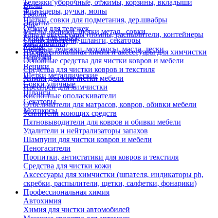
Тележки уборочные, отжимы, корзины, вкладыши
Вилы
Флаундеры, ручки, мопы
Грабли
Щетки, совки для подметания, дер.швабры
Лопаты
Еще
Отжим для тележек
Метлы, веники, щетки метал., совки
Тара и аксессуары (помпы, распылители, контейнеры
Ручки для швабр
Опрыскиватели, шланги, секаторы
замачивания)
Мопы
Садовые тележки, мотокосы, масла, лески
Профессиональная химия и акссесуары для химчистки
Швабры
Черенки
Основные средства для чистки ковров и мебели
Веники
Средства для чистки ковров и текстиля
Щетки металлические
Химия для химчистки мебели
Совки уличные
Преспреи для химчистки
Шланги
Кислотные ополаскиватели
Секаторы
Отбеливатели для матрасов, ковров, обивки мебели
Мотокосы
Усилители моющих средств
Пятновыводители для ковров и обивки мебели
Удалители и нейтрализаторы запахов
Шампуни для чистки ковров и мебели
Пеногасители
Пропитки, антистатики для ковров и текстиля
Средства для чистки кожи
Аксессуары для химчистки (шпателя, индикаторы ph,
скребки, распылители, щетки, салфетки, фонарики)
Профессиональная химия
Автохимия
Химия для чистки автомобилей