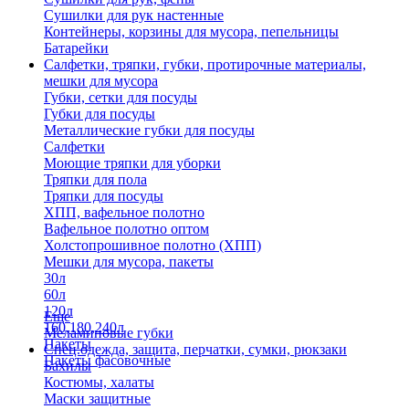
Сушилки для рук настенные
Контейнеры, корзины для мусора, пепельницы
Батарейки
Салфетки, тряпки, губки, протирочные материалы,
мешки для мусора
Губки, сетки для посуды
Губки для посуды
Металлические губки для посуды
Салфетки
Моющие тряпки для уборки
Тряпки для пола
Тряпки для посуды
ХПП, вафельное полотно
Вафельное полотно оптом
Холстопрошивное полотно (ХПП)
Мешки для мусора, пакеты
30л
60л
120л
Еще
160,180,240л
Меламиновые губки
Пакеты
Спец.одежда, защита, перчатки, сумки, рюкзаки
Пакеты фасовочные
Бахилы
Костюмы, халаты
Маски защитные