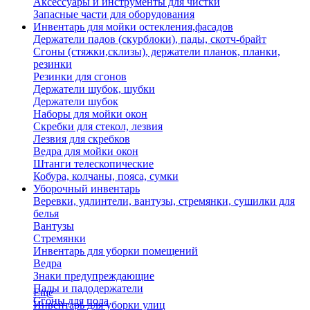
Аксессуары и инструменты для чистки
Запасные части для оборудования
Инвентарь для мойки остекления,фасадов
Держатели падов (скурблоки), пады, скотч-брайт
Сгоны (стяжки,склизы), держатели планок, планки,
резинки
Резинки для сгонов
Держатели шубок, шубки
Держатели шубок
Наборы для мойки окон
Скребки для стекол, лезвия
Лезвия для скребков
Ведра для мойки окон
Штанги телескопические
Кобура, колчаны, пояса, сумки
Уборочный инвентарь
Веревки, удлинтели, вантузы, стремянки, сушилки для
белья
Вантузы
Стремянки
Инвентарь для уборки помещений
Ведра
Знаки предупреждающие
Пады и падодержатели
Еще
Сгоны для пола
Инвентарь для уборки улиц