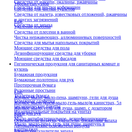
Средства от накипи, окалины, ржавчины
Уборка сан.узлов
Средства для чистки кофемашин
Средства для чистки туалетов
Средства от налета, известковых отложений, ржавчины
и других загрязнений
Еще
Средства от запаха
Удаление плесени
Средства от плесени в ванной
Чистка нержавеющих, аллюминиевых поверхностей
Средства для мытья напольных покрытий
Моющие средства для пола
Дезинфицирующие средства для уборки
Моющие средства для фасадов
Гигиеническая продукция для санитарных комнат и
кухонь
Бумажная продукция
Бумажные полотенца для рук
Протирочная бумага
Рулонные простыни
Еще
Туалетная бумага
Жидкое мыло, мыло-пена, шампуни, гели для душа
Бумажные салфетки
Жидкое мыло (крем-мыло,гель-мыло)в канистрах, 5л
Гигиенические пакеты
Жидкое мыло, гель для душа, шамп. с дозатором
Индивидуальные покрытия на унитаз
Крем для рук
Еще
Мыло антибактериальное, дезинфицирующее
Освежители воздуха, удалители, блокаторы запаха
Мыло, мыло-пена, гель для душа, шампунь в
Автоматические освежители воздуха
картриджах
Блокаторы, удалители запаха