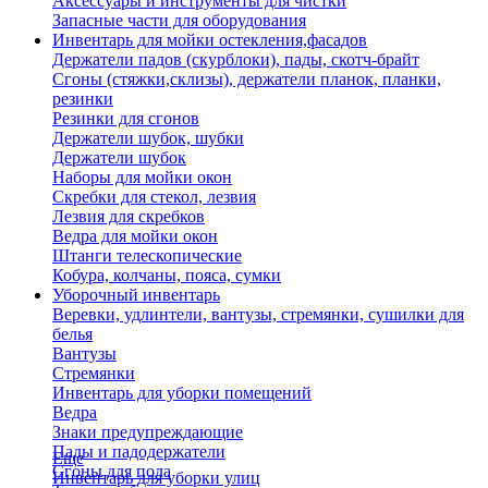
Аксессуары и инструменты для чистки
Запасные части для оборудования
Инвентарь для мойки остекления,фасадов
Держатели падов (скурблоки), пады, скотч-брайт
Сгоны (стяжки,склизы), держатели планок, планки,
резинки
Резинки для сгонов
Держатели шубок, шубки
Держатели шубок
Наборы для мойки окон
Скребки для стекол, лезвия
Лезвия для скребков
Ведра для мойки окон
Штанги телескопические
Кобура, колчаны, пояса, сумки
Уборочный инвентарь
Веревки, удлинтели, вантузы, стремянки, сушилки для
белья
Вантузы
Стремянки
Инвентарь для уборки помещений
Ведра
Знаки предупреждающие
Пады и падодержатели
Еще
Сгоны для пола
Инвентарь для уборки улиц