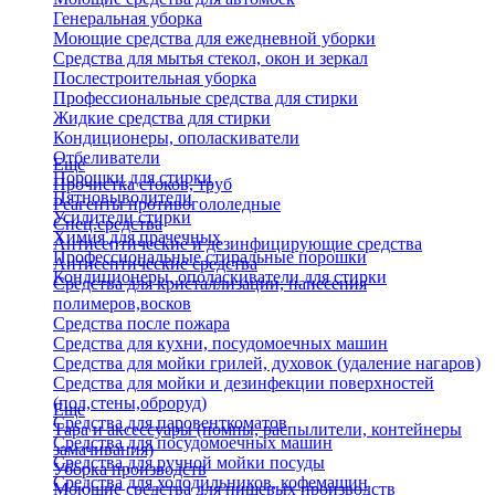
Генеральная уборка
Моющие средства для ежедневной уборки
Средства для мытья стекол, окон и зеркал
Послестроительная уборка
Профессиональные средства для стирки
Жидкие средства для стирки
Кондиционеры, ополаскиватели
Отбеливатели
Еще
Порошки для стирки
Прочистка стоков, труб
Пятновыводители
Реагенты противогололедные
Усилители стирки
Спец.средства
Химия для прачечных
Антисептические и дезинфицирующие средства
Профессиональные стиральные порошки
Антисептические средства
Кондиционеры, ополаскиватели для стирки
Средства для кристаллизации, нанесения
полимеров,восков
Средства после пожара
Средства для кухни, посудомоечных машин
Средства для мойки грилей, духовок (удаление нагаров)
Средства для мойки и дезинфекции поверхностей
(пол,стены,оброруд)
Еще
Средства для паровенткоматов
Тара и аксессуары (помпы, распылители, контейнеры
Средства для посудомоечных машин
замачивания)
Средства для ручной мойки посуды
Уборка производств
Средства для холодильников, кофемашин
Моющие средства для пищевых производств