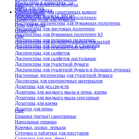
Мыло-пена в канистрах, 5л
Бытовые освежители воздуха
Еще
Паста для рук
Удалители запаха
Оборудование для санитарных комнат
Твердое мыло
Освежители воздуха 300 мл
Диспенсеры для бумажных полотенец
Шампуни, гели для душа,5л
Настенные диспенсеры для бумажных полотенец
Гели для душа
Диспенсеры для листовых полотенец
Шампуни
Диспенсеры для бумажных полотенец h3
Еще
Диспенсеры для рулонных полотенец
Диспенсеры для индивидуальных покрытий
Диспенсеры для полотенец Z-сложения
Диспенсеры для освежителей воздуха
Диспенсеры для салфеток
Диспенсеры для салфеток настольные
Диспенсеры для туалетной бумаги
Диспенсеры для туалетной бумаги в больших рулонах
Настенные диспенсеры для туалетной бумаги
Диспесеры для протирочных материалов
Дозаторы для дез.средств
Дозаторы для жидкого мыла и пены, крема
Дозаторы для жидкого мыла сенсорные
Дозаторы для крема
Дозатор для пены
Еще
Ершики (щетки) санитарные
Напольные ершики
Крючки, полки, зеркала
Сеточки и таблетки для писсуаров
Сушилки для рук, фены