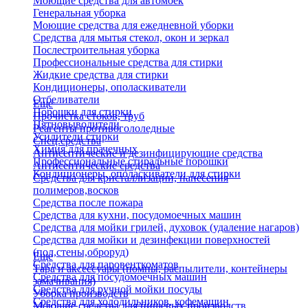
Моющие средства для автомоек
Генеральная уборка
Моющие средства для ежедневной уборки
Средства для мытья стекол, окон и зеркал
Послестроительная уборка
Профессиональные средства для стирки
Жидкие средства для стирки
Кондиционеры, ополаскиватели
Отбеливатели
Еще
Порошки для стирки
Прочистка стоков, труб
Пятновыводители
Реагенты противогололедные
Усилители стирки
Спец.средства
Химия для прачечных
Антисептические и дезинфицирующие средства
Профессиональные стиральные порошки
Антисептические средства
Кондиционеры, ополаскиватели для стирки
Средства для кристаллизации, нанесения
полимеров,восков
Средства после пожара
Средства для кухни, посудомоечных машин
Средства для мойки грилей, духовок (удаление нагаров)
Средства для мойки и дезинфекции поверхностей
(пол,стены,оброруд)
Еще
Средства для паровенткоматов
Тара и аксессуары (помпы, распылители, контейнеры
Средства для посудомоечных машин
замачивания)
Средства для ручной мойки посуды
Уборка производств
Средства для холодильников, кофемашин
Моющие средства для пищевых производств