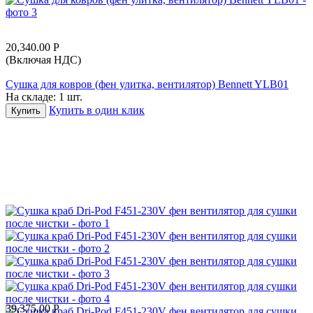
20,340.00
Р
(Включая НДС)
Сушка для ковров (фен улитка, вентилятор) Bennett YLB01
На складе:
1 шт.
Купить в один клик
Купить
39,375.00
Р