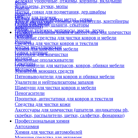
Тележки уборочные, отжимы, корзины, вкладыши
Вилы
Флаундеры, ручки, мопы
Грабли
Щетки, совки для подметания, дер.швабры
Лопаты
Еще
Отжим для тележек
Метлы, веники, щетки метал., совки
Тара и аксессуары (помпы, распылители, контейнеры
Ручки для швабр
Опрыскиватели, шланги, секаторы
замачивания)
Мопы
Садовые тележки, мотокосы, масла, лески
Профессиональная химия и акссесуары для химчистки
Швабры
Черенки
Основные средства для чистки ковров и мебели
Веники
Средства для чистки ковров и текстиля
Щетки металлические
Химия для химчистки мебели
Совки уличные
Преспреи для химчистки
Шланги
Кислотные ополаскиватели
Секаторы
Отбеливатели для матрасов, ковров, обивки мебели
Мотокосы
Усилители моющих средств
Пятновыводители для ковров и обивки мебели
Удалители и нейтрализаторы запахов
Шампуни для чистки ковров и мебели
Пеногасители
Пропитки, антистатики для ковров и текстиля
Средства для чистки кожи
Аксессуары для химчистки (шпателя, индикаторы ph,
скребки, распылители, щетки, салфетки, фонарики)
Профессиональная химия
Автохимия
Химия для чистки автомобилей
Моющие средства для автомоек