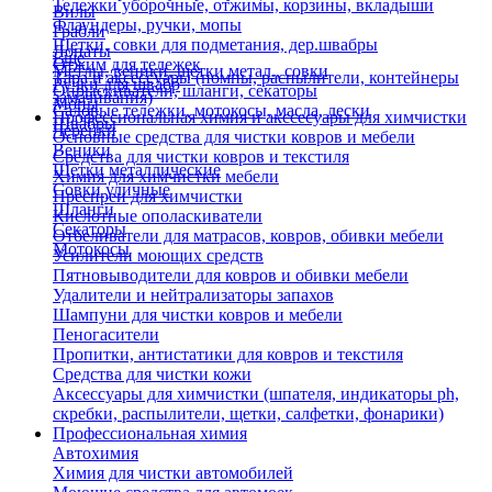
Тележки уборочные, отжимы, корзины, вкладыши
Вилы
Флаундеры, ручки, мопы
Грабли
Щетки, совки для подметания, дер.швабры
Лопаты
Еще
Отжим для тележек
Метлы, веники, щетки метал., совки
Тара и аксессуары (помпы, распылители, контейнеры
Ручки для швабр
Опрыскиватели, шланги, секаторы
замачивания)
Мопы
Садовые тележки, мотокосы, масла, лески
Профессиональная химия и акссесуары для химчистки
Швабры
Черенки
Основные средства для чистки ковров и мебели
Веники
Средства для чистки ковров и текстиля
Щетки металлические
Химия для химчистки мебели
Совки уличные
Преспреи для химчистки
Шланги
Кислотные ополаскиватели
Секаторы
Отбеливатели для матрасов, ковров, обивки мебели
Мотокосы
Усилители моющих средств
Пятновыводители для ковров и обивки мебели
Удалители и нейтрализаторы запахов
Шампуни для чистки ковров и мебели
Пеногасители
Пропитки, антистатики для ковров и текстиля
Средства для чистки кожи
Аксессуары для химчистки (шпателя, индикаторы ph,
скребки, распылители, щетки, салфетки, фонарики)
Профессиональная химия
Автохимия
Химия для чистки автомобилей