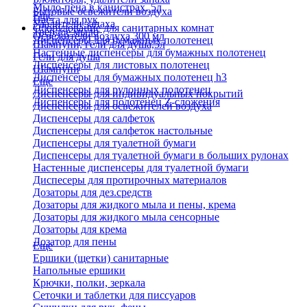
Мыло-пена в канистрах, 5л
Бытовые освежители воздуха
Еще
Паста для рук
Удалители запаха
Оборудование для санитарных комнат
Твердое мыло
Освежители воздуха 300 мл
Диспенсеры для бумажных полотенец
Шампуни, гели для душа,5л
Настенные диспенсеры для бумажных полотенец
Гели для душа
Диспенсеры для листовых полотенец
Шампуни
Диспенсеры для бумажных полотенец h3
Еще
Диспенсеры для рулонных полотенец
Диспенсеры для индивидуальных покрытий
Диспенсеры для полотенец Z-сложения
Диспенсеры для освежителей воздуха
Диспенсеры для салфеток
Диспенсеры для салфеток настольные
Диспенсеры для туалетной бумаги
Диспенсеры для туалетной бумаги в больших рулонах
Настенные диспенсеры для туалетной бумаги
Диспесеры для протирочных материалов
Дозаторы для дез.средств
Дозаторы для жидкого мыла и пены, крема
Дозаторы для жидкого мыла сенсорные
Дозаторы для крема
Дозатор для пены
Еще
Ершики (щетки) санитарные
Напольные ершики
Крючки, полки, зеркала
Сеточки и таблетки для писсуаров