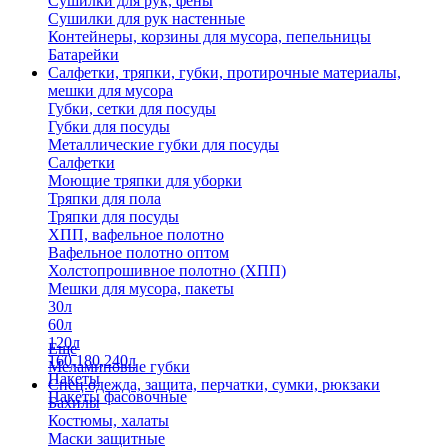
Сушилки для рук, фены
Сушилки для рук настенные
Контейнеры, корзины для мусора, пепельницы
Батарейки
Салфетки, тряпки, губки, протирочные материалы,
мешки для мусора
Губки, сетки для посуды
Губки для посуды
Металлические губки для посуды
Салфетки
Моющие тряпки для уборки
Тряпки для пола
Тряпки для посуды
ХПП, вафельное полотно
Вафельное полотно оптом
Холстопрошивное полотно (ХПП)
Мешки для мусора, пакеты
30л
60л
120л
Еще
160,180,240л
Меламиновые губки
Пакеты
Спец.одежда, защита, перчатки, сумки, рюкзаки
Пакеты фасовочные
Бахилы
Костюмы, халаты
Маски защитные