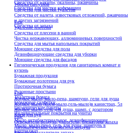
Средства от накипи, окалины, ржавчины
Уборка сан.узлов
Средства для чистки кофемашин
Средства для чистки туалетов
Средства от налета, известковых отложений, ржавчины
и других загрязнений
Еще
Средства от запаха
Удаление плесени
Средства от плесени в ванной
Чистка нержавеющих, аллюминиевых поверхностей
Средства для мытья напольных покрытий
Моющие средства для пола
Дезинфицирующие средства для уборки
Моющие средства для фасадов
Гигиеническая продукция для санитарных комнат и
кухонь
Бумажная продукция
Бумажные полотенца для рук
Протирочная бумага
Рулонные простыни
Еще
Туалетная бумага
Жидкое мыло, мыло-пена, шампуни, гели для душа
Бумажные салфетки
Жидкое мыло (крем-мыло,гель-мыло)в канистрах, 5л
Гигиенические пакеты
Жидкое мыло, гель для душа, шамп. с дозатором
Индивидуальные покрытия на унитаз
Крем для рук
Еще
Мыло антибактериальное, дезинфицирующее
Освежители воздуха, удалители, блокаторы запаха
Мыло, мыло-пена, гель для душа, шампунь в
Автоматические освежители воздуха
картриджах
Блокаторы, удалители запаха