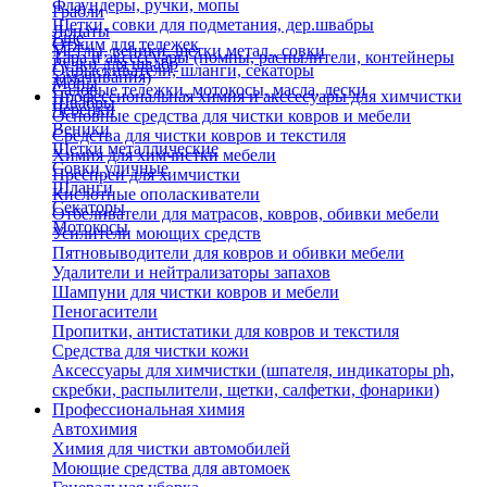
Флаундеры, ручки, мопы
Грабли
Щетки, совки для подметания, дер.швабры
Лопаты
Еще
Отжим для тележек
Метлы, веники, щетки метал., совки
Тара и аксессуары (помпы, распылители, контейнеры
Ручки для швабр
Опрыскиватели, шланги, секаторы
замачивания)
Мопы
Садовые тележки, мотокосы, масла, лески
Профессиональная химия и акссесуары для химчистки
Швабры
Черенки
Основные средства для чистки ковров и мебели
Веники
Средства для чистки ковров и текстиля
Щетки металлические
Химия для химчистки мебели
Совки уличные
Преспреи для химчистки
Шланги
Кислотные ополаскиватели
Секаторы
Отбеливатели для матрасов, ковров, обивки мебели
Мотокосы
Усилители моющих средств
Пятновыводители для ковров и обивки мебели
Удалители и нейтрализаторы запахов
Шампуни для чистки ковров и мебели
Пеногасители
Пропитки, антистатики для ковров и текстиля
Средства для чистки кожи
Аксессуары для химчистки (шпателя, индикаторы ph,
скребки, распылители, щетки, салфетки, фонарики)
Профессиональная химия
Автохимия
Химия для чистки автомобилей
Моющие средства для автомоек