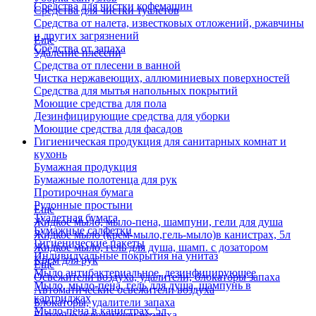
Средства для чистки кофемашин
Средства для чистки туалетов
Средства от налета, известковых отложений, ржавчины
и других загрязнений
Еще
Средства от запаха
Удаление плесени
Средства от плесени в ванной
Чистка нержавеющих, аллюминиевых поверхностей
Средства для мытья напольных покрытий
Моющие средства для пола
Дезинфицирующие средства для уборки
Моющие средства для фасадов
Гигиеническая продукция для санитарных комнат и
кухонь
Бумажная продукция
Бумажные полотенца для рук
Протирочная бумага
Рулонные простыни
Еще
Туалетная бумага
Жидкое мыло, мыло-пена, шампуни, гели для душа
Бумажные салфетки
Жидкое мыло (крем-мыло,гель-мыло)в канистрах, 5л
Гигиенические пакеты
Жидкое мыло, гель для душа, шамп. с дозатором
Индивидуальные покрытия на унитаз
Крем для рук
Еще
Мыло антибактериальное, дезинфицирующее
Освежители воздуха, удалители, блокаторы запаха
Мыло, мыло-пена, гель для душа, шампунь в
Автоматические освежители воздуха
картриджах
Блокаторы, удалители запаха
Мыло-пена в канистрах, 5л
Бытовые освежители воздуха