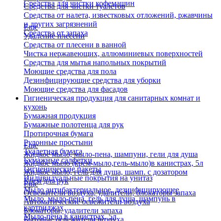
Средства для чистки кофемашин
Средства для чистки туалетов
Средства от налета, известковых отложений, ржавчины
и других загрязнений
Еще
Средства от запаха
Удаление плесени
Средства от плесени в ванной
Чистка нержавеющих, аллюминиевых поверхностей
Средства для мытья напольных покрытий
Моющие средства для пола
Дезинфицирующие средства для уборки
Моющие средства для фасадов
Гигиеническая продукция для санитарных комнат и
кухонь
Бумажная продукция
Бумажные полотенца для рук
Протирочная бумага
Рулонные простыни
Еще
Туалетная бумага
Жидкое мыло, мыло-пена, шампуни, гели для душа
Бумажные салфетки
Жидкое мыло (крем-мыло,гель-мыло)в канистрах, 5л
Гигиенические пакеты
Жидкое мыло, гель для душа, шамп. с дозатором
Индивидуальные покрытия на унитаз
Крем для рук
Еще
Мыло антибактериальное, дезинфицирующее
Освежители воздуха, удалители, блокаторы запаха
Мыло, мыло-пена, гель для душа, шампунь в
Автоматические освежители воздуха
картриджах
Блокаторы, удалители запаха
Мыло-пена в канистрах, 5л
Бытовые освежители воздуха