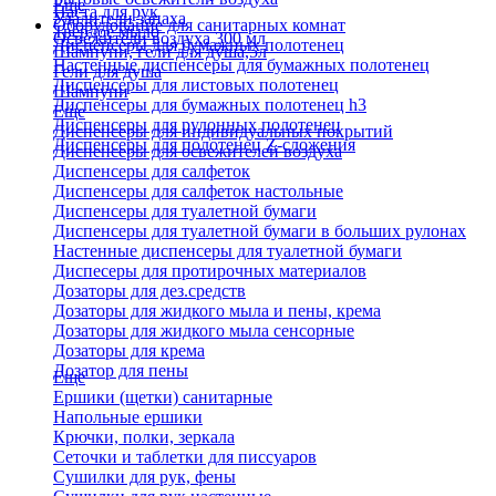
Еще
Паста для рук
Удалители запаха
Оборудование для санитарных комнат
Твердое мыло
Освежители воздуха 300 мл
Диспенсеры для бумажных полотенец
Шампуни, гели для душа,5л
Настенные диспенсеры для бумажных полотенец
Гели для душа
Диспенсеры для листовых полотенец
Шампуни
Диспенсеры для бумажных полотенец h3
Еще
Диспенсеры для рулонных полотенец
Диспенсеры для индивидуальных покрытий
Диспенсеры для полотенец Z-сложения
Диспенсеры для освежителей воздуха
Диспенсеры для салфеток
Диспенсеры для салфеток настольные
Диспенсеры для туалетной бумаги
Диспенсеры для туалетной бумаги в больших рулонах
Настенные диспенсеры для туалетной бумаги
Диспесеры для протирочных материалов
Дозаторы для дез.средств
Дозаторы для жидкого мыла и пены, крема
Дозаторы для жидкого мыла сенсорные
Дозаторы для крема
Дозатор для пены
Еще
Ершики (щетки) санитарные
Напольные ершики
Крючки, полки, зеркала
Сеточки и таблетки для писсуаров
Сушилки для рук, фены