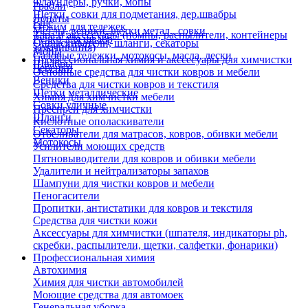
Флаундеры, ручки, мопы
Грабли
Щетки, совки для подметания, дер.швабры
Лопаты
Еще
Отжим для тележек
Метлы, веники, щетки метал., совки
Тара и аксессуары (помпы, распылители, контейнеры
Ручки для швабр
Опрыскиватели, шланги, секаторы
замачивания)
Мопы
Садовые тележки, мотокосы, масла, лески
Профессиональная химия и акссесуары для химчистки
Швабры
Черенки
Основные средства для чистки ковров и мебели
Веники
Средства для чистки ковров и текстиля
Щетки металлические
Химия для химчистки мебели
Совки уличные
Преспреи для химчистки
Шланги
Кислотные ополаскиватели
Секаторы
Отбеливатели для матрасов, ковров, обивки мебели
Мотокосы
Усилители моющих средств
Пятновыводители для ковров и обивки мебели
Удалители и нейтрализаторы запахов
Шампуни для чистки ковров и мебели
Пеногасители
Пропитки, антистатики для ковров и текстиля
Средства для чистки кожи
Аксессуары для химчистки (шпателя, индикаторы ph,
скребки, распылители, щетки, салфетки, фонарики)
Профессиональная химия
Автохимия
Химия для чистки автомобилей
Моющие средства для автомоек
Генеральная уборка