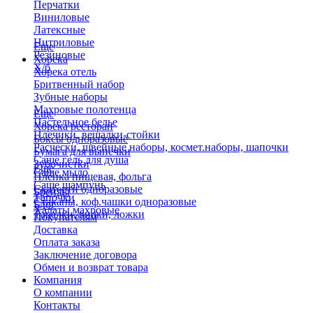
Перчатки
Виниловые
Латексные
Нитриловые
Еще
Резиновые
Хорека
Х/б
Хорека отель
Бритвенный набор
Зубные наборы
Махровые полотенца
Еще
Пастельное белье
Хорека ресторан
Плечики, вешалки-стойки
Боксы одноразовые
Расчески, швейные наборы, космет.наборы, шапочки
Бумага для выпечки
Саше гель для душа
Зубочистки
Еще
Саше мыло
Пленка пищевая, фольга
Саше шампунь
Скатерти одноразовые
Бренды
Тапочки
Стаканы, коф.чашки одноразовые
Блог
Халаты махровые
Тарелки, вилки, ложки
Покупателям
Доставка
Оплата заказа
Заключение договора
Обмен и возврат товара
Компания
О компании
Контакты