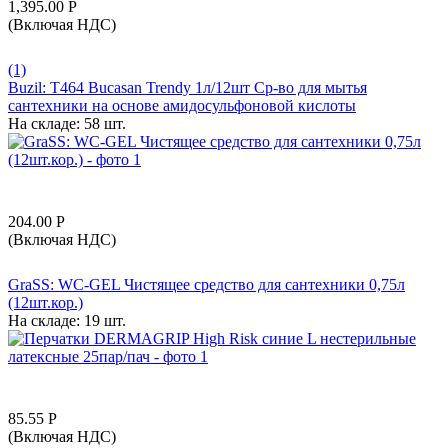
1,395.00
Р
(Включая НДС)
(1)
Buzil: T464 Bucasan Trendy 1л/12шт Ср-во для мытья
сантехники на основе амидосульфоновой кислоты
На складе:
58 шт.
204.00
Р
(Включая НДС)
GraSS: WC-GEL Чистящее средство для сантехники 0,75л
(12шт.кор.)
На складе:
19 шт.
85.55
Р
(Включая НДС)