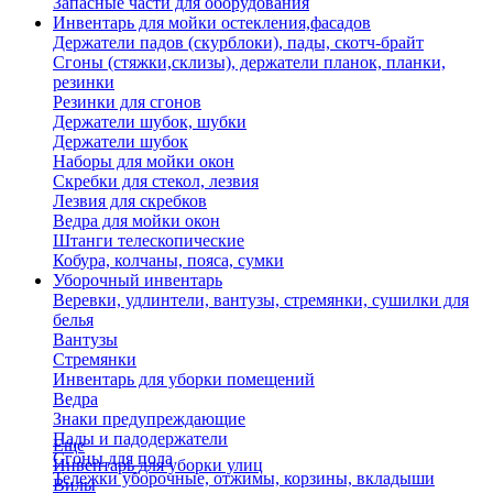
Запасные части для оборудования
Инвентарь для мойки остекления,фасадов
Держатели падов (скурблоки), пады, скотч-брайт
Сгоны (стяжки,склизы), держатели планок, планки,
резинки
Резинки для сгонов
Держатели шубок, шубки
Держатели шубок
Наборы для мойки окон
Скребки для стекол, лезвия
Лезвия для скребков
Ведра для мойки окон
Штанги телескопические
Кобура, колчаны, пояса, сумки
Уборочный инвентарь
Веревки, удлинтели, вантузы, стремянки, сушилки для
белья
Вантузы
Стремянки
Инвентарь для уборки помещений
Ведра
Знаки предупреждающие
Пады и падодержатели
Еще
Сгоны для пола
Инвентарь для уборки улиц
Тележки уборочные, отжимы, корзины, вкладыши
Вилы