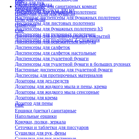
Еще
Паста для рук
Удалители запаха
Оборудование для санитарных комнат
Твердое мыло
Освежители воздуха 300 мл
Диспенсеры для бумажных полотенец
Шампуни, гели для душа,5л
Настенные диспенсеры для бумажных полотенец
Гели для душа
Диспенсеры для листовых полотенец
Шампуни
Диспенсеры для бумажных полотенец h3
Еще
Диспенсеры для рулонных полотенец
Диспенсеры для индивидуальных покрытий
Диспенсеры для полотенец Z-сложения
Диспенсеры для освежителей воздуха
Диспенсеры для салфеток
Диспенсеры для салфеток настольные
Диспенсеры для туалетной бумаги
Диспенсеры для туалетной бумаги в больших рулонах
Настенные диспенсеры для туалетной бумаги
Диспесеры для протирочных материалов
Дозаторы для дез.средств
Дозаторы для жидкого мыла и пены, крема
Дозаторы для жидкого мыла сенсорные
Дозаторы для крема
Дозатор для пены
Еще
Ершики (щетки) санитарные
Напольные ершики
Крючки, полки, зеркала
Сеточки и таблетки для писсуаров
Сушилки для рук, фены
Сушилки для рук настенные