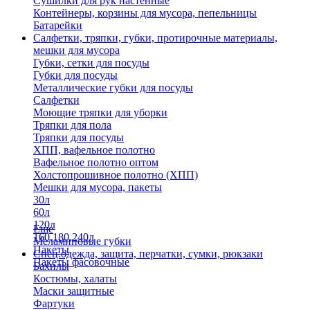
Сушилки для рук настенные
Контейнеры, корзины для мусора, пепельницы
Батарейки
Салфетки, тряпки, губки, протирочные материалы,
мешки для мусора
Губки, сетки для посуды
Губки для посуды
Металлические губки для посуды
Салфетки
Моющие тряпки для уборки
Тряпки для пола
Тряпки для посуды
ХПП, вафельное полотно
Вафельное полотно оптом
Холстопрошивное полотно (ХПП)
Мешки для мусора, пакеты
30л
60л
120л
Еще
160,180,240л
Меламиновые губки
Пакеты
Спец.одежда, защита, перчатки, сумки, рюкзаки
Пакеты фасовочные
Бахилы
Костюмы, халаты
Маски защитные
Фартуки