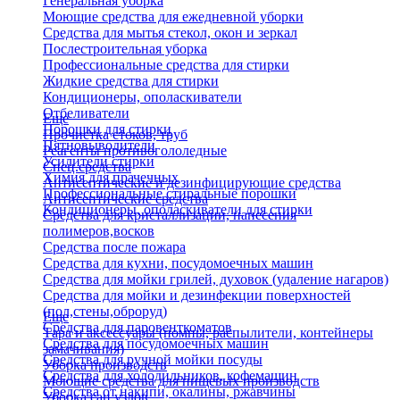
Генеральная уборка
Моющие средства для ежедневной уборки
Средства для мытья стекол, окон и зеркал
Послестроительная уборка
Профессиональные средства для стирки
Жидкие средства для стирки
Кондиционеры, ополаскиватели
Отбеливатели
Еще
Порошки для стирки
Прочистка стоков, труб
Пятновыводители
Реагенты противогололедные
Усилители стирки
Спец.средства
Химия для прачечных
Антисептические и дезинфицирующие средства
Профессиональные стиральные порошки
Антисептические средства
Кондиционеры, ополаскиватели для стирки
Средства для кристаллизации, нанесения
полимеров,восков
Средства после пожара
Средства для кухни, посудомоечных машин
Средства для мойки грилей, духовок (удаление нагаров)
Средства для мойки и дезинфекции поверхностей
(пол,стены,оброруд)
Еще
Средства для паровенткоматов
Тара и аксессуары (помпы, распылители, контейнеры
Средства для посудомоечных машин
замачивания)
Средства для ручной мойки посуды
Уборка производств
Средства для холодильников, кофемашин
Моющие средства для пищевых производств
Средства от накипи, окалины, ржавчины
Уборка сан.узлов