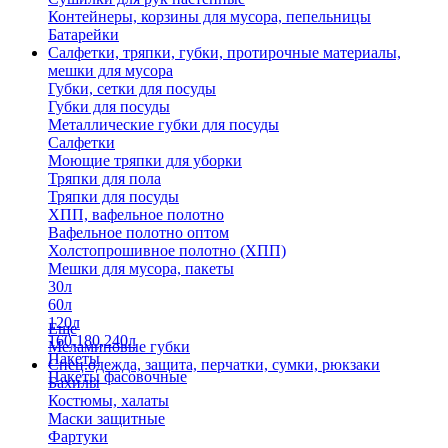
Контейнеры, корзины для мусора, пепельницы
Батарейки
Салфетки, тряпки, губки, протирочные материалы,
мешки для мусора
Губки, сетки для посуды
Губки для посуды
Металлические губки для посуды
Салфетки
Моющие тряпки для уборки
Тряпки для пола
Тряпки для посуды
ХПП, вафельное полотно
Вафельное полотно оптом
Холстопрошивное полотно (ХПП)
Мешки для мусора, пакеты
30л
60л
120л
Еще
160,180,240л
Меламиновые губки
Пакеты
Спец.одежда, защита, перчатки, сумки, рюкзаки
Пакеты фасовочные
Бахилы
Костюмы, халаты
Маски защитные
Фартуки