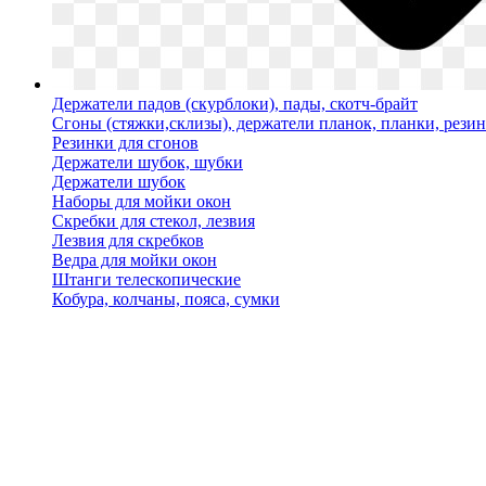
Держатели падов (скурблоки), пады, скотч-брайт
Сгоны (стяжки,склизы), держатели планок, планки, рези
Резинки для сгонов
Держатели шубок, шубки
Держатели шубок
Наборы для мойки окон
Скребки для стекол, лезвия
Лезвия для скребков
Ведра для мойки окон
Штанги телескопические
Кобура, колчаны, пояса, сумки