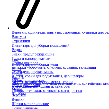
Веревки, удлинтели, вантузы, стремянки, сушилки для бе
Вантузы
Стремянки
Инвентарь для уборки помещений
Ведра
Знаки предупреждающие
Пады и падодержатели
Еще
Сгоны для пола
Инвентарь для уборки улиц
Тележки уборочные, отжимы, корзины, вкладыши
Вилы
Флаундеры, ручки, мопы
Грабли
Щетки, совки для подметания, дер.швабры
Лопаты
Еще
Отжим для тележек
Метлы, веники, щетки метал., совки
Тара и аксессуары (помпы, распылители, контейнеры зам
Ручки для швабр
Опрыскиватели, шланги, секаторы
Мопы
Садовые тележки, мотокосы, масла, лески
Швабры
Черенки
Веники
Щетки металлические
Совки уличные