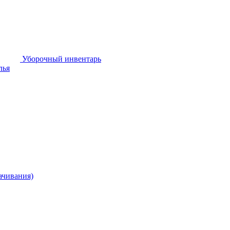
Уборочный инвентарь
лья
ачивания)