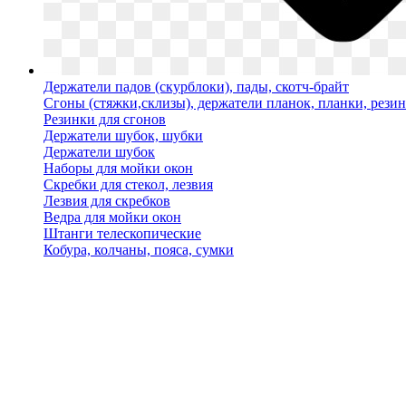
Держатели падов (скурблоки), пады, скотч-брайт
Сгоны (стяжки,склизы), держатели планок, планки, рези
Резинки для сгонов
Держатели шубок, шубки
Держатели шубок
Наборы для мойки окон
Скребки для стекол, лезвия
Лезвия для скребков
Ведра для мойки окон
Штанги телескопические
Кобура, колчаны, пояса, сумки