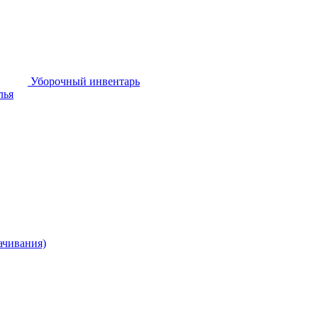
Уборочный инвентарь
лья
ачивания)