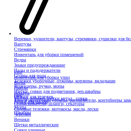
Веревки, удлинтели, вантузы, стремянки, сушилки для бе
Вантузы
Стремянки
Инвентарь для уборки помещений
Ведра
Знаки предупреждающие
Пады и падодержатели
Еще
Сгоны для пола
Инвентарь для уборки улиц
Тележки уборочные, отжимы, корзины, вкладыши
Вилы
Флаундеры, ручки, мопы
Грабли
Щетки, совки для подметания, дер.швабры
Лопаты
Еще
Отжим для тележек
Метлы, веники, щетки метал., совки
Тара и аксессуары (помпы, распылители, контейнеры зам
Ручки для швабр
Опрыскиватели, шланги, секаторы
Мопы
Садовые тележки, мотокосы, масла, лески
Швабры
Черенки
Веники
Щетки металлические
Совки уличные