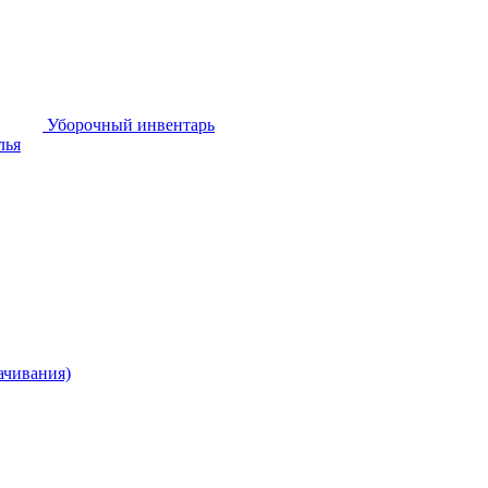
Уборочный инвентарь
лья
ачивания)