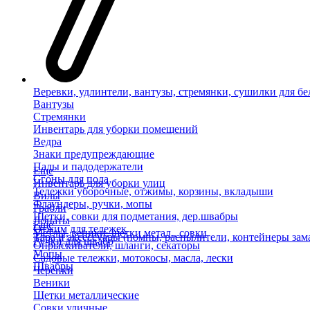
Веревки, удлинтели, вантузы, стремянки, сушилки для бе
Вантузы
Стремянки
Инвентарь для уборки помещений
Ведра
Знаки предупреждающие
Пады и падодержатели
Еще
Сгоны для пола
Инвентарь для уборки улиц
Тележки уборочные, отжимы, корзины, вкладыши
Вилы
Флаундеры, ручки, мопы
Грабли
Щетки, совки для подметания, дер.швабры
Лопаты
Еще
Отжим для тележек
Метлы, веники, щетки метал., совки
Тара и аксессуары (помпы, распылители, контейнеры зам
Ручки для швабр
Опрыскиватели, шланги, секаторы
Мопы
Садовые тележки, мотокосы, масла, лески
Швабры
Черенки
Веники
Щетки металлические
Совки уличные