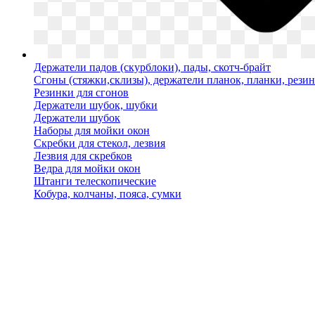
Держатели падов (скурблоки), пады, скотч-брайт
Сгоны (стяжки,склизы), держатели планок, планки, рези
Резинки для сгонов
Держатели шубок, шубки
Держатели шубок
Наборы для мойки окон
Скребки для стекол, лезвия
Лезвия для скребков
Ведра для мойки окон
Штанги телескопические
Кобура, колчаны, пояса, сумки