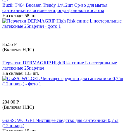
Buzil: T464 Bucasan Trendy 1л/12шт Ср-во для мытья
сантехники на основе амидосульфоновой кислоты
На складе:
58 шт.
85.55
Р
(Включая НДС)
Перчатки DERMAGRIP High Risk синие L нестерильные
латексные 25пар/пач
На складе:
133 шт.
204.00
Р
(Включая НДС)
GraSS: WC-GEL Чистящее средство для сантехники 0,75л
(12шт.кор.)
На складе:
19 шт.