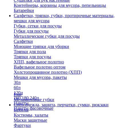
Сушилки для рук настенные
Контейнеры, корзины для мусора, пепельницы
Батарейки
Салфетки, тряпки, губки, протирочные материалы,
мешки для мусора
Губки, сетки для посуды
Губки для посуды
Металлические губки для посуды
Салфетки
Моющие тряпки для уборки
Тряпки для пола
Тряпки для посуды
ХПП, вафельное полотно
Вафельное полотно оптом
Холстопрошивное полотно (ХПП)
Мешки для мусора, пакеты
30л
60л
120л
Еще
160,180,240л
Меламиновые губки
Пакеты
Спец.одежда, защита, перчатки, сумки, рюкзаки
Пакеты фасовочные
Бахилы
Костюмы, халаты
Маски защитные
Фартуки