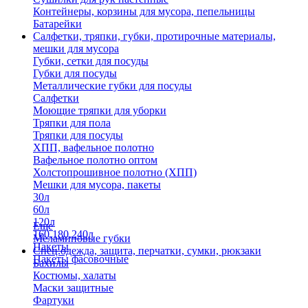
Контейнеры, корзины для мусора, пепельницы
Батарейки
Салфетки, тряпки, губки, протирочные материалы,
мешки для мусора
Губки, сетки для посуды
Губки для посуды
Металлические губки для посуды
Салфетки
Моющие тряпки для уборки
Тряпки для пола
Тряпки для посуды
ХПП, вафельное полотно
Вафельное полотно оптом
Холстопрошивное полотно (ХПП)
Мешки для мусора, пакеты
30л
60л
120л
Еще
160,180,240л
Меламиновые губки
Пакеты
Спец.одежда, защита, перчатки, сумки, рюкзаки
Пакеты фасовочные
Бахилы
Костюмы, халаты
Маски защитные
Фартуки