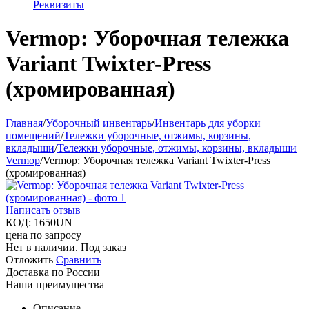
Реквизиты
Vermop: Уборочная тележка
Variant Twixter-Press
(хромированная)
Главная
/
Уборочный инвентарь
/
Инвентарь для уборки
помещений
/
Тележки уборочные, отжимы, корзины,
вкладыши
/
Тележки уборочные, отжимы, корзины, вкладыши
Vermop
/
Vermop: Уборочная тележка Variant Twixter-Press
(хромированная)
Написать отзыв
КОД:
1650UN
цена по запросу
Нет в наличии. Под заказ
Отложить
Сравнить
Доставка по России
Наши преимущества
Описание