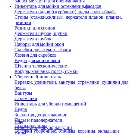
Запасные части для оборудования
Инвентарь для мойки остекления,фасадов
Держатели падов (скурблоки), пады, скотч-брайт
Сгоны (стяжки,склизы), держатели планок, планки,
резинки
Резинки для сгонов
Держатели шубок, шубки
Держатели шубок
Наборы для мойки окон
Скребки для стекол, лезвия
Лезвия для скребков
Ведра для мойки окон
Штанги телескопические
Кобура, колчаны, пояса, сумки
Уборочный инвентарь
Веревки, удлинтели, вантузы, стремянки, сушилки для
белья
Вантузы
Стремянки
Инвентарь для уборки помещений
Ведра
Знаки предупреждающие
Пады и падодержатели
Еще
Сгоны для пола
Инвентарь для уборки улиц
Тележки уборочные, отжимы, корзины, вкладыши
Вилы