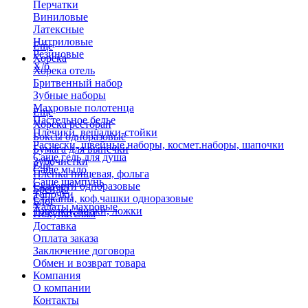
Перчатки
Виниловые
Латексные
Нитриловые
Еще
Резиновые
Хорека
Х/б
Хорека отель
Бритвенный набор
Зубные наборы
Махровые полотенца
Еще
Пастельное белье
Хорека ресторан
Плечики, вешалки-стойки
Боксы одноразовые
Расчески, швейные наборы, космет.наборы, шапочки
Бумага для выпечки
Саше гель для душа
Зубочистки
Еще
Саше мыло
Пленка пищевая, фольга
Саше шампунь
Скатерти одноразовые
Бренды
Тапочки
Стаканы, коф.чашки одноразовые
Блог
Халаты махровые
Тарелки, вилки, ложки
Покупателям
Доставка
Оплата заказа
Заключение договора
Обмен и возврат товара
Компания
О компании
Контакты