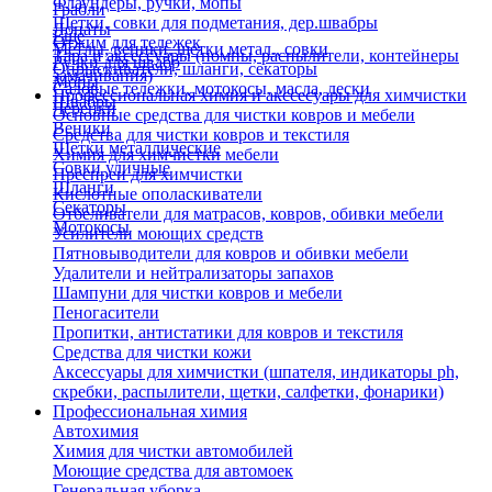
Флаундеры, ручки, мопы
Грабли
Щетки, совки для подметания, дер.швабры
Лопаты
Еще
Отжим для тележек
Метлы, веники, щетки метал., совки
Тара и аксессуары (помпы, распылители, контейнеры
Ручки для швабр
Опрыскиватели, шланги, секаторы
замачивания)
Мопы
Садовые тележки, мотокосы, масла, лески
Профессиональная химия и акссесуары для химчистки
Швабры
Черенки
Основные средства для чистки ковров и мебели
Веники
Средства для чистки ковров и текстиля
Щетки металлические
Химия для химчистки мебели
Совки уличные
Преспреи для химчистки
Шланги
Кислотные ополаскиватели
Секаторы
Отбеливатели для матрасов, ковров, обивки мебели
Мотокосы
Усилители моющих средств
Пятновыводители для ковров и обивки мебели
Удалители и нейтрализаторы запахов
Шампуни для чистки ковров и мебели
Пеногасители
Пропитки, антистатики для ковров и текстиля
Средства для чистки кожи
Аксессуары для химчистки (шпателя, индикаторы ph,
скребки, распылители, щетки, салфетки, фонарики)
Профессиональная химия
Автохимия
Химия для чистки автомобилей
Моющие средства для автомоек
Генеральная уборка