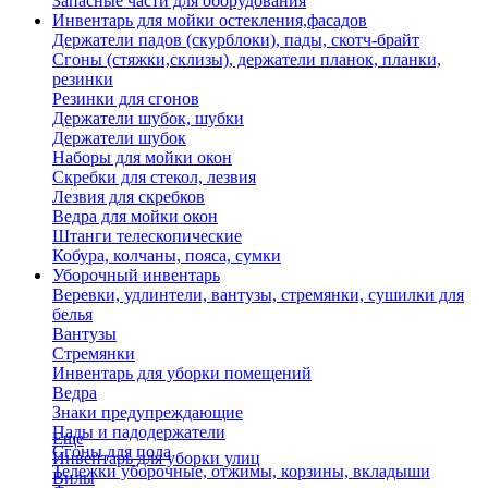
Запасные части для оборудования
Инвентарь для мойки остекления,фасадов
Держатели падов (скурблоки), пады, скотч-брайт
Сгоны (стяжки,склизы), держатели планок, планки,
резинки
Резинки для сгонов
Держатели шубок, шубки
Держатели шубок
Наборы для мойки окон
Скребки для стекол, лезвия
Лезвия для скребков
Ведра для мойки окон
Штанги телескопические
Кобура, колчаны, пояса, сумки
Уборочный инвентарь
Веревки, удлинтели, вантузы, стремянки, сушилки для
белья
Вантузы
Стремянки
Инвентарь для уборки помещений
Ведра
Знаки предупреждающие
Пады и падодержатели
Еще
Сгоны для пола
Инвентарь для уборки улиц
Тележки уборочные, отжимы, корзины, вкладыши
Вилы