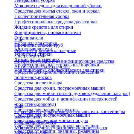
Генеральная уборка
Моющие средства для ежедневной уборки
Средства для мытья стекол, окон и зеркал
Послестроительная уборка
Профессиональные средства для стирки
Жидкие средства для стирки
Кондиционеры, ополаскиватели
Отбеливатели
Еще
Порошки для стирки
Прочистка стоков, труб
Пятновыводители
Реагенты противогололедные
Усилители стирки
Спец.средства
Химия для прачечных
Антисептические и дезинфицирующие средства
Профессиональные стиральные порошки
Антисептические средства
Кондиционеры, ополаскиватели для стирки
Средства для кристаллизации, нанесения
полимеров,восков
Средства после пожара
Средства для кухни, посудомоечных машин
Средства для мойки грилей, духовок (удаление нагаров)
Средства для мойки и дезинфекции поверхностей
(пол,стены,оброруд)
Еще
Средства для паровенткоматов
Тара и аксессуары (помпы, распылители, контейнеры
Средства для посудомоечных машин
замачивания)
Средства для ручной мойки посуды
Уборка производств
Средства для холодильников, кофемашин
Моющие средства для пищевых производств
Средства от накипи, окалины, ржавчины
Уборка сан.узлов