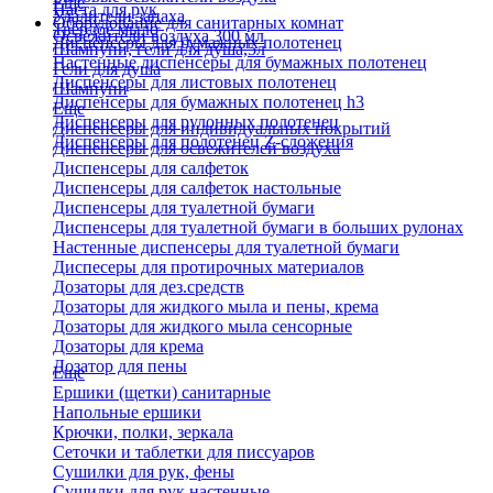
Еще
Паста для рук
Удалители запаха
Оборудование для санитарных комнат
Твердое мыло
Освежители воздуха 300 мл
Диспенсеры для бумажных полотенец
Шампуни, гели для душа,5л
Настенные диспенсеры для бумажных полотенец
Гели для душа
Диспенсеры для листовых полотенец
Шампуни
Диспенсеры для бумажных полотенец h3
Еще
Диспенсеры для рулонных полотенец
Диспенсеры для индивидуальных покрытий
Диспенсеры для полотенец Z-сложения
Диспенсеры для освежителей воздуха
Диспенсеры для салфеток
Диспенсеры для салфеток настольные
Диспенсеры для туалетной бумаги
Диспенсеры для туалетной бумаги в больших рулонах
Настенные диспенсеры для туалетной бумаги
Диспесеры для протирочных материалов
Дозаторы для дез.средств
Дозаторы для жидкого мыла и пены, крема
Дозаторы для жидкого мыла сенсорные
Дозаторы для крема
Дозатор для пены
Еще
Ершики (щетки) санитарные
Напольные ершики
Крючки, полки, зеркала
Сеточки и таблетки для писсуаров
Сушилки для рук, фены
Сушилки для рук настенные