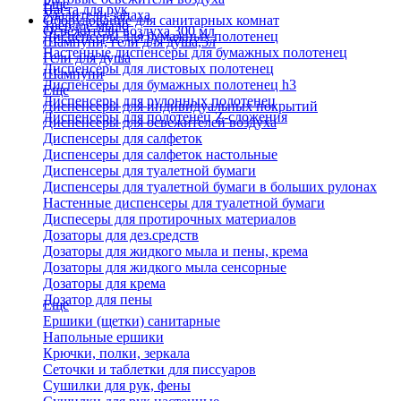
Еще
Паста для рук
Удалители запаха
Оборудование для санитарных комнат
Твердое мыло
Освежители воздуха 300 мл
Диспенсеры для бумажных полотенец
Шампуни, гели для душа,5л
Настенные диспенсеры для бумажных полотенец
Гели для душа
Диспенсеры для листовых полотенец
Шампуни
Диспенсеры для бумажных полотенец h3
Еще
Диспенсеры для рулонных полотенец
Диспенсеры для индивидуальных покрытий
Диспенсеры для полотенец Z-сложения
Диспенсеры для освежителей воздуха
Диспенсеры для салфеток
Диспенсеры для салфеток настольные
Диспенсеры для туалетной бумаги
Диспенсеры для туалетной бумаги в больших рулонах
Настенные диспенсеры для туалетной бумаги
Диспесеры для протирочных материалов
Дозаторы для дез.средств
Дозаторы для жидкого мыла и пены, крема
Дозаторы для жидкого мыла сенсорные
Дозаторы для крема
Дозатор для пены
Еще
Ершики (щетки) санитарные
Напольные ершики
Крючки, полки, зеркала
Сеточки и таблетки для писсуаров
Сушилки для рук, фены