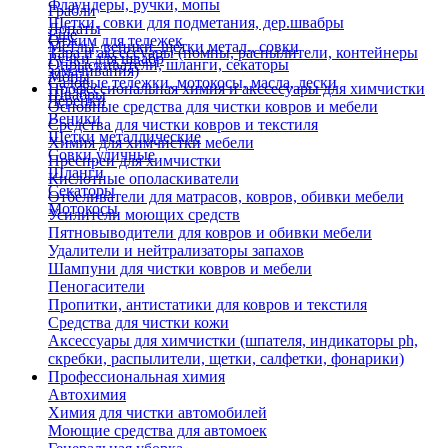
Флаундеры, ручки, мопы
Грабли
Щетки, совки для подметания, дер.швабры
Лопаты
Еще
Отжим для тележек
Метлы, веники, щетки метал., совки
Тара и аксессуары (помпы, распылители, контейнеры
Ручки для швабр
Опрыскиватели, шланги, секаторы
замачивания)
Мопы
Садовые тележки, мотокосы, масла, лески
Профессиональная химия и акссесуары для химчистки
Швабры
Черенки
Основные средства для чистки ковров и мебели
Веники
Средства для чистки ковров и текстиля
Щетки металлические
Химия для химчистки мебели
Совки уличные
Преспреи для химчистки
Шланги
Кислотные ополаскиватели
Секаторы
Отбеливатели для матрасов, ковров, обивки мебели
Мотокосы
Усилители моющих средств
Пятновыводители для ковров и обивки мебели
Удалители и нейтрализаторы запахов
Шампуни для чистки ковров и мебели
Пеногасители
Пропитки, антистатики для ковров и текстиля
Средства для чистки кожи
Аксессуары для химчистки (шпателя, индикаторы ph,
скребки, распылители, щетки, салфетки, фонарики)
Профессиональная химия
Автохимия
Химия для чистки автомобилей
Моющие средства для автомоек