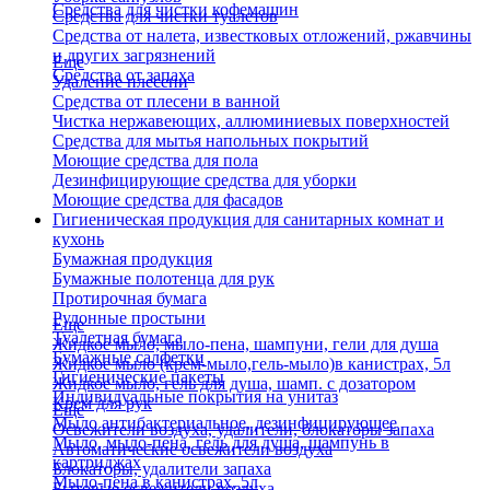
Средства для чистки кофемашин
Средства для чистки туалетов
Средства от налета, известковых отложений, ржавчины
и других загрязнений
Еще
Средства от запаха
Удаление плесени
Средства от плесени в ванной
Чистка нержавеющих, аллюминиевых поверхностей
Средства для мытья напольных покрытий
Моющие средства для пола
Дезинфицирующие средства для уборки
Моющие средства для фасадов
Гигиеническая продукция для санитарных комнат и
кухонь
Бумажная продукция
Бумажные полотенца для рук
Протирочная бумага
Рулонные простыни
Еще
Туалетная бумага
Жидкое мыло, мыло-пена, шампуни, гели для душа
Бумажные салфетки
Жидкое мыло (крем-мыло,гель-мыло)в канистрах, 5л
Гигиенические пакеты
Жидкое мыло, гель для душа, шамп. с дозатором
Индивидуальные покрытия на унитаз
Крем для рук
Еще
Мыло антибактериальное, дезинфицирующее
Освежители воздуха, удалители, блокаторы запаха
Мыло, мыло-пена, гель для душа, шампунь в
Автоматические освежители воздуха
картриджах
Блокаторы, удалители запаха
Мыло-пена в канистрах, 5л
Бытовые освежители воздуха