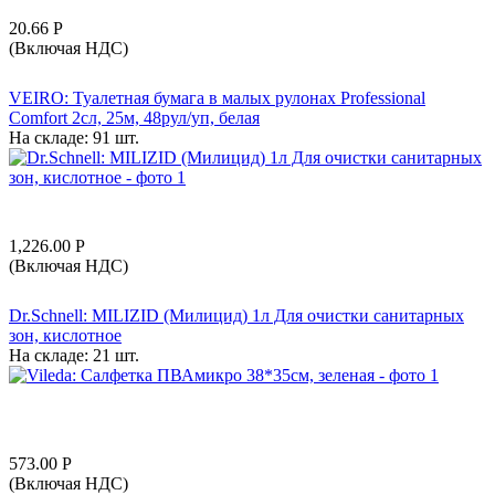
20.66
Р
(Включая НДС)
VEIRO: Туалетная бумага в малых рулонах Professional
Comfort 2сл, 25м, 48рул/уп, белая
На складе:
91 шт.
1,226.00
Р
(Включая НДС)
Dr.Schnell: MILIZID (Милицид) 1л Для очистки санитарных
зон, кислотное
На складе:
21 шт.
573.00
Р
(Включая НДС)