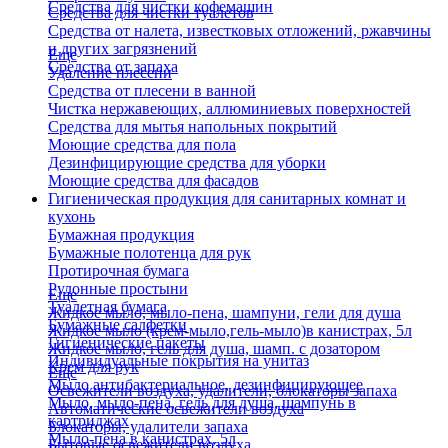
Средства для чистки кофемашин
Средства для чистки туалетов
Средства от налета, известковых отложений, ржавчины
и других загрязнений
Еще
Средства от запаха
Удаление плесени
Средства от плесени в ванной
Чистка нержавеющих, аллюминиевых поверхностей
Средства для мытья напольных покрытий
Моющие средства для пола
Дезинфицирующие средства для уборки
Моющие средства для фасадов
Гигиеническая продукция для санитарных комнат и
кухонь
Бумажная продукция
Бумажные полотенца для рук
Протирочная бумага
Рулонные простыни
Еще
Туалетная бумага
Жидкое мыло, мыло-пена, шампуни, гели для душа
Бумажные салфетки
Жидкое мыло (крем-мыло,гель-мыло)в канистрах, 5л
Гигиенические пакеты
Жидкое мыло, гель для душа, шамп. с дозатором
Индивидуальные покрытия на унитаз
Крем для рук
Еще
Мыло антибактериальное, дезинфицирующее
Освежители воздуха, удалители, блокаторы запаха
Мыло, мыло-пена, гель для душа, шампунь в
Автоматические освежители воздуха
картриджах
Блокаторы, удалители запаха
Мыло-пена в канистрах, 5л
Бытовые освежители воздуха