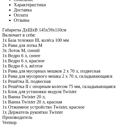
Характеристики
Доставка
Оплата
Отзывы
Габариты ДхШхВ 145х59х110см
Включает в себя:
1x База тележки III, колёса 100 мм
2x Рама для лотка M
3x Лоток M, синий
1x Ведро 6 л, синее
1x Ведро 6 л, красное
1x Ведро 6 л, жёлтое
1x Pама для мусорных мешков 2 х 70 л, подвесная
1x Pама для мусорного мешка 2 x 70 л, складывающаяся
1x Pешётка II, подвесная
1x Pешётка II с опорным колесом 75 мм, складывающаяся
1x Блок для установки модуля Twixter
1x Ванна Twixter 20 л,
1x Ванна Twixter 20 л, красная
1x Отжимное устройство Twixter, красное
1x Держатель рукоятки Twixter
Производитель
Vermop