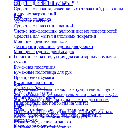
Средства для чистки кофемашин
Средства для чистки туалетов
Средства от налета, известковых отложений, ржавчины
и других загрязнений
Еще
Средства от запаха
Удаление плесени
Средства от плесени в ванной
Чистка нержавеющих, аллюминиевых поверхностей
Средства для мытья напольных покрытий
Моющие средства для пола
Дезинфицирующие средства для уборки
Моющие средства для фасадов
Гигиеническая продукция для санитарных комнат и
кухонь
Бумажная продукция
Бумажные полотенца для рук
Протирочная бумага
Рулонные простыни
Еще
Туалетная бумага
Жидкое мыло, мыло-пена, шампуни, гели для душа
Бумажные салфетки
Жидкое мыло (крем-мыло,гель-мыло)в канистрах, 5л
Гигиенические пакеты
Жидкое мыло, гель для душа, шамп. с дозатором
Индивидуальные покрытия на унитаз
Крем для рук
Еще
Мыло антибактериальное, дезинфицирующее
Освежители воздуха, удалители, блокаторы запаха
Мыло, мыло-пена, гель для душа, шампунь в
Автоматические освежители воздуха
картриджах
Блокаторы, удалители запаха
Мыло-пена в канистрах, 5л
Бытовые освежители воздуха