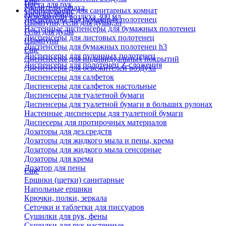
Еще
Паста для рук
Удалители запаха
Оборудование для санитарных комнат
Твердое мыло
Освежители воздуха 300 мл
Диспенсеры для бумажных полотенец
Шампуни, гели для душа,5л
Настенные диспенсеры для бумажных полотенец
Гели для душа
Диспенсеры для листовых полотенец
Шампуни
Диспенсеры для бумажных полотенец h3
Еще
Диспенсеры для рулонных полотенец
Диспенсеры для индивидуальных покрытий
Диспенсеры для полотенец Z-сложения
Диспенсеры для освежителей воздуха
Диспенсеры для салфеток
Диспенсеры для салфеток настольные
Диспенсеры для туалетной бумаги
Диспенсеры для туалетной бумаги в больших рулонах
Настенные диспенсеры для туалетной бумаги
Диспесеры для протирочных материалов
Дозаторы для дез.средств
Дозаторы для жидкого мыла и пены, крема
Дозаторы для жидкого мыла сенсорные
Дозаторы для крема
Дозатор для пены
Еще
Ершики (щетки) санитарные
Напольные ершики
Крючки, полки, зеркала
Сеточки и таблетки для писсуаров
Сушилки для рук, фены
Сушилки для рук настенные