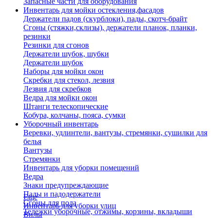
Запасные части для оборудования
Инвентарь для мойки остекления,фасадов
Держатели падов (скурблоки), пады, скотч-брайт
Сгоны (стяжки,склизы), держатели планок, планки,
резинки
Резинки для сгонов
Держатели шубок, шубки
Держатели шубок
Наборы для мойки окон
Скребки для стекол, лезвия
Лезвия для скребков
Ведра для мойки окон
Штанги телескопические
Кобура, колчаны, пояса, сумки
Уборочный инвентарь
Веревки, удлинтели, вантузы, стремянки, сушилки для
белья
Вантузы
Стремянки
Инвентарь для уборки помещений
Ведра
Знаки предупреждающие
Пады и падодержатели
Еще
Сгоны для пола
Инвентарь для уборки улиц
Тележки уборочные, отжимы, корзины, вкладыши
Вилы