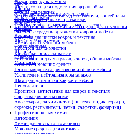
Флаундеры, ручки, мопы
Грабли
Щетки, совки для подметания, дер.швабры
Лопаты
Еще
Отжим для тележек
Метлы, веники, щетки метал., совки
Тара и аксессуары (помпы, распылители, контейнеры
Ручки для швабр
Опрыскиватели, шланги, секаторы
замачивания)
Мопы
Садовые тележки, мотокосы, масла, лески
Профессиональная химия и акссесуары для химчистки
Швабры
Черенки
Основные средства для чистки ковров и мебели
Веники
Средства для чистки ковров и текстиля
Щетки металлические
Химия для химчистки мебели
Совки уличные
Преспреи для химчистки
Шланги
Кислотные ополаскиватели
Секаторы
Отбеливатели для матрасов, ковров, обивки мебели
Мотокосы
Усилители моющих средств
Пятновыводители для ковров и обивки мебели
Удалители и нейтрализаторы запахов
Шампуни для чистки ковров и мебели
Пеногасители
Пропитки, антистатики для ковров и текстиля
Средства для чистки кожи
Аксессуары для химчистки (шпателя, индикаторы ph,
скребки, распылители, щетки, салфетки, фонарики)
Профессиональная химия
Автохимия
Химия для чистки автомобилей
Моющие средства для автомоек