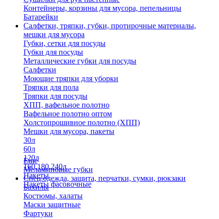
Контейнеры, корзины для мусора, пепельницы
Батарейки
Салфетки, тряпки, губки, протирочные материалы,
мешки для мусора
Губки, сетки для посуды
Губки для посуды
Металлические губки для посуды
Салфетки
Моющие тряпки для уборки
Тряпки для пола
Тряпки для посуды
ХПП, вафельное полотно
Вафельное полотно оптом
Холстопрошивное полотно (ХПП)
Мешки для мусора, пакеты
30л
60л
120л
Еще
160,180,240л
Меламиновые губки
Пакеты
Спец.одежда, защита, перчатки, сумки, рюкзаки
Пакеты фасовочные
Бахилы
Костюмы, халаты
Маски защитные
Фартуки