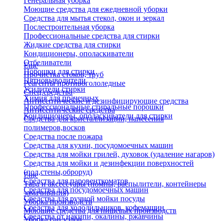
Генеральная уборка
Моющие средства для ежедневной уборки
Средства для мытья стекол, окон и зеркал
Послестроительная уборка
Профессиональные средства для стирки
Жидкие средства для стирки
Кондиционеры, ополаскиватели
Отбеливатели
Еще
Порошки для стирки
Прочистка стоков, труб
Пятновыводители
Реагенты противогололедные
Усилители стирки
Спец.средства
Химия для прачечных
Антисептические и дезинфицирующие средства
Профессиональные стиральные порошки
Антисептические средства
Кондиционеры, ополаскиватели для стирки
Средства для кристаллизации, нанесения
полимеров,восков
Средства после пожара
Средства для кухни, посудомоечных машин
Средства для мойки грилей, духовок (удаление нагаров)
Средства для мойки и дезинфекции поверхностей
(пол,стены,оброруд)
Еще
Средства для паровенткоматов
Тара и аксессуары (помпы, распылители, контейнеры
Средства для посудомоечных машин
замачивания)
Средства для ручной мойки посуды
Уборка производств
Средства для холодильников, кофемашин
Моющие средства для пищевых производств
Средства от накипи, окалины, ржавчины
Уборка сан.узлов