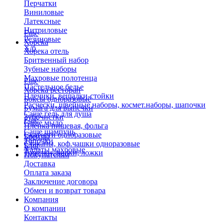
Перчатки
Виниловые
Латексные
Нитриловые
Еще
Резиновые
Хорека
Х/б
Хорека отель
Бритвенный набор
Зубные наборы
Махровые полотенца
Еще
Пастельное белье
Хорека ресторан
Плечики, вешалки-стойки
Боксы одноразовые
Расчески, швейные наборы, космет.наборы, шапочки
Бумага для выпечки
Саше гель для душа
Зубочистки
Еще
Саше мыло
Пленка пищевая, фольга
Саше шампунь
Скатерти одноразовые
Бренды
Тапочки
Стаканы, коф.чашки одноразовые
Блог
Халаты махровые
Тарелки, вилки, ложки
Покупателям
Доставка
Оплата заказа
Заключение договора
Обмен и возврат товара
Компания
О компании
Контакты