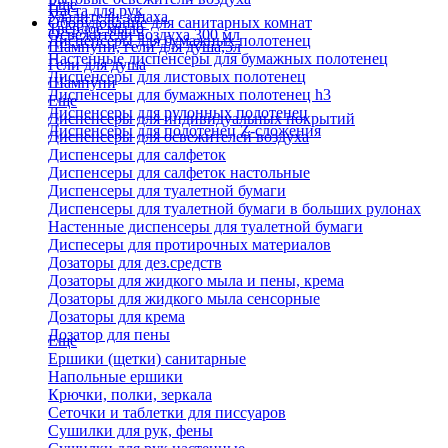
Еще
Паста для рук
Удалители запаха
Оборудование для санитарных комнат
Твердое мыло
Освежители воздуха 300 мл
Диспенсеры для бумажных полотенец
Шампуни, гели для душа,5л
Настенные диспенсеры для бумажных полотенец
Гели для душа
Диспенсеры для листовых полотенец
Шампуни
Диспенсеры для бумажных полотенец h3
Еще
Диспенсеры для рулонных полотенец
Диспенсеры для индивидуальных покрытий
Диспенсеры для полотенец Z-сложения
Диспенсеры для освежителей воздуха
Диспенсеры для салфеток
Диспенсеры для салфеток настольные
Диспенсеры для туалетной бумаги
Диспенсеры для туалетной бумаги в больших рулонах
Настенные диспенсеры для туалетной бумаги
Диспесеры для протирочных материалов
Дозаторы для дез.средств
Дозаторы для жидкого мыла и пены, крема
Дозаторы для жидкого мыла сенсорные
Дозаторы для крема
Дозатор для пены
Еще
Ершики (щетки) санитарные
Напольные ершики
Крючки, полки, зеркала
Сеточки и таблетки для писсуаров
Сушилки для рук, фены