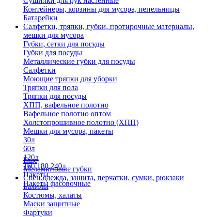
Сушилки для рук настенные
Контейнеры, корзины для мусора, пепельницы
Батарейки
Салфетки, тряпки, губки, протирочные материалы,
мешки для мусора
Губки, сетки для посуды
Губки для посуды
Металлические губки для посуды
Салфетки
Моющие тряпки для уборки
Тряпки для пола
Тряпки для посуды
ХПП, вафельное полотно
Вафельное полотно оптом
Холстопрошивное полотно (ХПП)
Мешки для мусора, пакеты
30л
60л
120л
Еще
160,180,240л
Меламиновые губки
Пакеты
Спец.одежда, защита, перчатки, сумки, рюкзаки
Пакеты фасовочные
Бахилы
Костюмы, халаты
Маски защитные
Фартуки