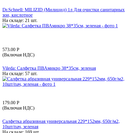
Dr.Schnell: MILIZID (Милицид) 1л Для очистки санитарных
зон, кислотное
На складе:
21 шт.
573.00
Р
(Включая НДС)
Vileda: Салфетка ПВАмикро 38*35см, зеленая
На складе:
57 шт.
179.00
Р
(Включая НДС)
Салфетка абразивная универсальная 229*152мм, 650г/м2,
10шт/пач, зеленая
На складе:
169 шт.