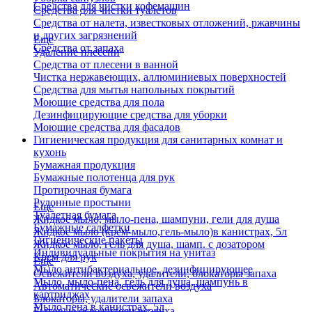
Средства для чистки кофемашин
Средства для чистки туалетов
Средства от налета, известковых отложений, ржавчины
и других загрязнений
Еще
Средства от запаха
Удаление плесени
Средства от плесени в ванной
Чистка нержавеющих, аллюминиевых поверхностей
Средства для мытья напольных покрытий
Моющие средства для пола
Дезинфицирующие средства для уборки
Моющие средства для фасадов
Гигиеническая продукция для санитарных комнат и
кухонь
Бумажная продукция
Бумажные полотенца для рук
Протирочная бумага
Рулонные простыни
Еще
Туалетная бумага
Жидкое мыло, мыло-пена, шампуни, гели для душа
Бумажные салфетки
Жидкое мыло (крем-мыло,гель-мыло)в канистрах, 5л
Гигиенические пакеты
Жидкое мыло, гель для душа, шамп. с дозатором
Индивидуальные покрытия на унитаз
Крем для рук
Еще
Мыло антибактериальное, дезинфицирующее
Освежители воздуха, удалители, блокаторы запаха
Мыло, мыло-пена, гель для душа, шампунь в
Автоматические освежители воздуха
картриджах
Блокаторы, удалители запаха
Мыло-пена в канистрах, 5л
Бытовые освежители воздуха