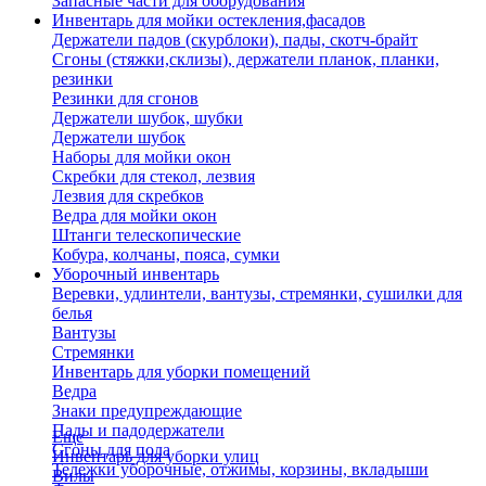
Запасные части для оборудования
Инвентарь для мойки остекления,фасадов
Держатели падов (скурблоки), пады, скотч-брайт
Сгоны (стяжки,склизы), держатели планок, планки,
резинки
Резинки для сгонов
Держатели шубок, шубки
Держатели шубок
Наборы для мойки окон
Скребки для стекол, лезвия
Лезвия для скребков
Ведра для мойки окон
Штанги телескопические
Кобура, колчаны, пояса, сумки
Уборочный инвентарь
Веревки, удлинтели, вантузы, стремянки, сушилки для
белья
Вантузы
Стремянки
Инвентарь для уборки помещений
Ведра
Знаки предупреждающие
Пады и падодержатели
Еще
Сгоны для пола
Инвентарь для уборки улиц
Тележки уборочные, отжимы, корзины, вкладыши
Вилы