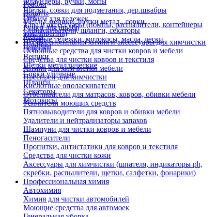
Флаундеры, ручки, мопы
Грабли
Щетки, совки для подметания, дер.швабры
Лопаты
Еще
Отжим для тележек
Метлы, веники, щетки метал., совки
Тара и аксессуары (помпы, распылители, контейнеры
Ручки для швабр
Опрыскиватели, шланги, секаторы
замачивания)
Мопы
Садовые тележки, мотокосы, масла, лески
Профессиональная химия и акссесуары для химчистки
Швабры
Черенки
Основные средства для чистки ковров и мебели
Веники
Средства для чистки ковров и текстиля
Щетки металлические
Химия для химчистки мебели
Совки уличные
Преспреи для химчистки
Шланги
Кислотные ополаскиватели
Секаторы
Отбеливатели для матрасов, ковров, обивки мебели
Мотокосы
Усилители моющих средств
Пятновыводители для ковров и обивки мебели
Удалители и нейтрализаторы запахов
Шампуни для чистки ковров и мебели
Пеногасители
Пропитки, антистатики для ковров и текстиля
Средства для чистки кожи
Аксессуары для химчистки (шпателя, индикаторы ph,
скребки, распылители, щетки, салфетки, фонарики)
Профессиональная химия
Автохимия
Химия для чистки автомобилей
Моющие средства для автомоек
Генеральная уборка