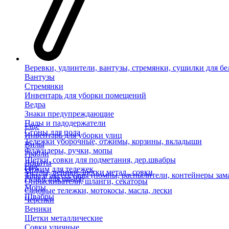
Веревки, удлинтели, вантузы, стремянки, сушилки для бе
Вантузы
Стремянки
Инвентарь для уборки помещений
Ведра
Знаки предупреждающие
Пады и падодержатели
Еще
Сгоны для пола
Инвентарь для уборки улиц
Тележки уборочные, отжимы, корзины, вкладыши
Вилы
Флаундеры, ручки, мопы
Грабли
Щетки, совки для подметания, дер.швабры
Лопаты
Еще
Отжим для тележек
Метлы, веники, щетки метал., совки
Тара и аксессуары (помпы, распылители, контейнеры зам
Ручки для швабр
Опрыскиватели, шланги, секаторы
Мопы
Садовые тележки, мотокосы, масла, лески
Швабры
Черенки
Веники
Щетки металлические
Совки уличные