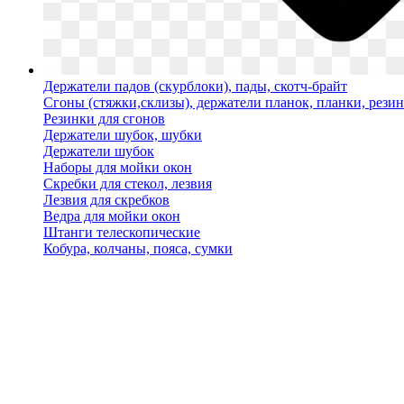
Держатели падов (скурблоки), пады, скотч-брайт
Сгоны (стяжки,склизы), держатели планок, планки, рези
Резинки для сгонов
Держатели шубок, шубки
Держатели шубок
Наборы для мойки окон
Скребки для стекол, лезвия
Лезвия для скребков
Ведра для мойки окон
Штанги телескопические
Кобура, колчаны, пояса, сумки