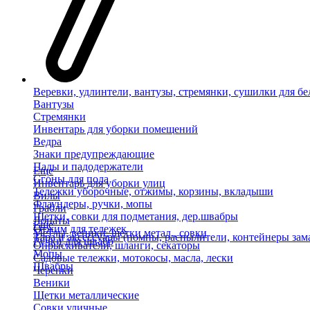
Веревки, удлинтели, вантузы, стремянки, сушилки для бе
Вантузы
Стремянки
Инвентарь для уборки помещений
Ведра
Знаки предупреждающие
Пады и падодержатели
Еще
Сгоны для пола
Инвентарь для уборки улиц
Тележки уборочные, отжимы, корзины, вкладыши
Вилы
Флаундеры, ручки, мопы
Грабли
Щетки, совки для подметания, дер.швабры
Лопаты
Еще
Отжим для тележек
Метлы, веники, щетки метал., совки
Тара и аксессуары (помпы, распылители, контейнеры зам
Ручки для швабр
Опрыскиватели, шланги, секаторы
Мопы
Садовые тележки, мотокосы, масла, лески
Швабры
Черенки
Веники
Щетки металлические
Совки уличные