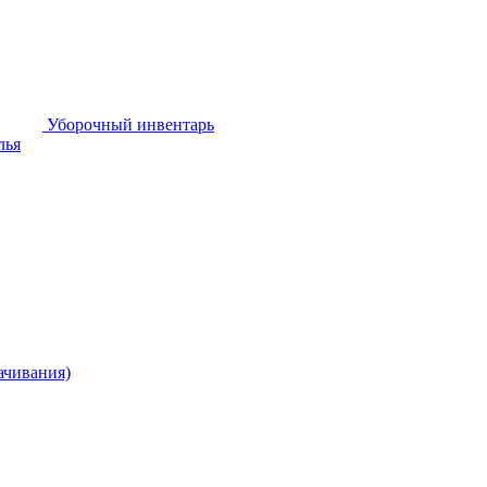
Уборочный инвентарь
лья
ачивания)