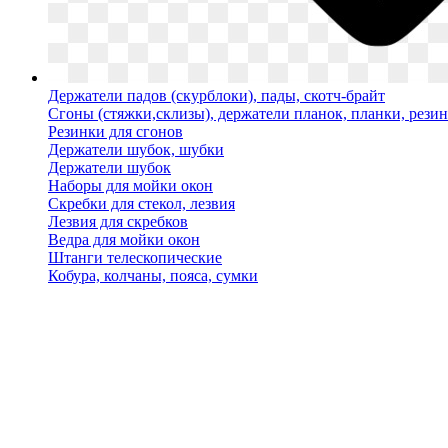
Держатели падов (скурблоки), пады, скотч-брайт
Сгоны (стяжки,склизы), держатели планок, планки, рези
Резинки для сгонов
Держатели шубок, шубки
Держатели шубок
Наборы для мойки окон
Скребки для стекол, лезвия
Лезвия для скребков
Ведра для мойки окон
Штанги телескопические
Кобура, колчаны, пояса, сумки