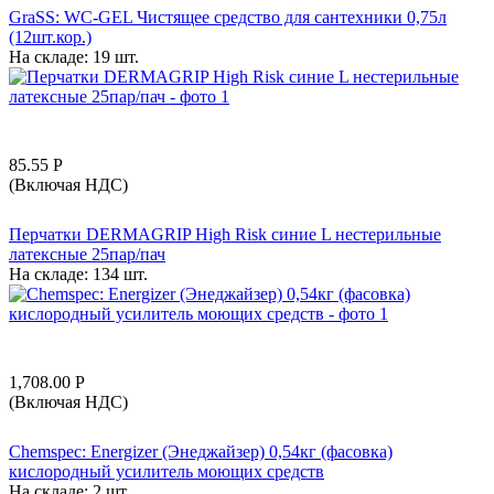
GraSS: WC-GEL Чистящее средство для сантехники 0,75л
(12шт.кор.)
На складе:
19 шт.
85.55
Р
(Включая НДС)
Перчатки DERMAGRIP High Risk синие L нестерильные
латексные 25пар/пач
На складе:
134 шт.
1,708.00
Р
(Включая НДС)
Chemspec: Energizer (Энеджайзер) 0,54кг (фасовка)
кислородный усилитель моющих средств
На складе:
2 шт.