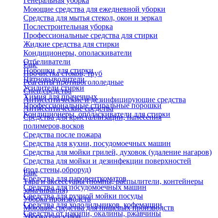
Генеральная уборка
Моющие средства для ежедневной уборки
Средства для мытья стекол, окон и зеркал
Послестроительная уборка
Профессиональные средства для стирки
Жидкие средства для стирки
Кондиционеры, ополаскиватели
Отбеливатели
Еще
Порошки для стирки
Прочистка стоков, труб
Пятновыводители
Реагенты противогололедные
Усилители стирки
Спец.средства
Химия для прачечных
Антисептические и дезинфицирующие средства
Профессиональные стиральные порошки
Антисептические средства
Кондиционеры, ополаскиватели для стирки
Средства для кристаллизации, нанесения
полимеров,восков
Средства после пожара
Средства для кухни, посудомоечных машин
Средства для мойки грилей, духовок (удаление нагаров)
Средства для мойки и дезинфекции поверхностей
(пол,стены,оброруд)
Еще
Средства для паровенткоматов
Тара и аксессуары (помпы, распылители, контейнеры
Средства для посудомоечных машин
замачивания)
Средства для ручной мойки посуды
Уборка производств
Средства для холодильников, кофемашин
Моющие средства для пищевых производств
Средства от накипи, окалины, ржавчины
Уборка сан.узлов