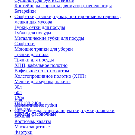
Сушилки для рук настенные
Контейнеры, корзины для мусора, пепельницы
Батарейки
Салфетки, тряпки, губки, протирочные материалы,
мешки для мусора
Губки, сетки для посуды
Губки для посуды
Металлические губки для посуды
Салфетки
Моющие тряпки для уборки
Тряпки для пола
Тряпки для посуды
ХПП, вафельное полотно
Вафельное полотно оптом
Холстопрошивное полотно (ХПП)
Мешки для мусора, пакеты
30л
60л
120л
Еще
160,180,240л
Меламиновые губки
Пакеты
Спец.одежда, защита, перчатки, сумки, рюкзаки
Пакеты фасовочные
Бахилы
Костюмы, халаты
Маски защитные
Фартуки