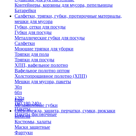
Контейнеры, корзины для мусора, пепельницы
Батарейки
Салфетки, тряпки, губки, протирочные материалы,
мешки для мусора
Губки, сетки для посуды
Губки для посуды
Металлические губки для посуды
Салфетки
Моющие тряпки для уборки
Тряпки для пола
Тряпки для посуды
ХПП, вафельное полотно
Вафельное полотно оптом
Холстопрошивное полотно (ХПП)
Мешки для мусора, пакеты
30л
60л
120л
Еще
160,180,240л
Меламиновые губки
Пакеты
Спец.одежда, защита, перчатки, сумки, рюкзаки
Пакеты фасовочные
Бахилы
Костюмы, халаты
Маски защитные
Фартуки