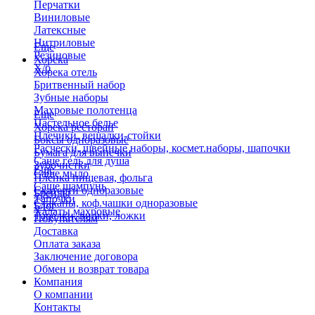
Перчатки
Виниловые
Латексные
Нитриловые
Еще
Резиновые
Хорека
Х/б
Хорека отель
Бритвенный набор
Зубные наборы
Махровые полотенца
Еще
Пастельное белье
Хорека ресторан
Плечики, вешалки-стойки
Боксы одноразовые
Расчески, швейные наборы, космет.наборы, шапочки
Бумага для выпечки
Саше гель для душа
Зубочистки
Еще
Саше мыло
Пленка пищевая, фольга
Саше шампунь
Скатерти одноразовые
Бренды
Тапочки
Стаканы, коф.чашки одноразовые
Блог
Халаты махровые
Тарелки, вилки, ложки
Покупателям
Доставка
Оплата заказа
Заключение договора
Обмен и возврат товара
Компания
О компании
Контакты