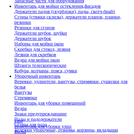
Запасные части для оборудования
Инвентарь для мойки остекления,фасадов
Держатели падов (скурблоки), пады, скотч-брайт
Сгоны (стяжки,склизы), держатели планок, планки,
резинки
Резинки для сгонов
Держатели шубок, шубки
Держатели шубок
Наборы для мойки окон
Скребки для стекол, лезвия
Лезвия для скребков
Ведра для мойки окон
Штанги телескопические
Кобура, колчаны, пояса, сумки
Уборочный инвентарь
Веревки, удлинтели, вантузы, стремянки, сушилки для
белья
Вантузы
Стремянки
Инвентарь для уборки помещений
Ведра
Знаки предупреждающие
Пады и падодержатели
Еще
Сгоны для пола
Инвентарь для уборки улиц
Тележки уборочные, отжимы, корзины, вкладыши
Вилы