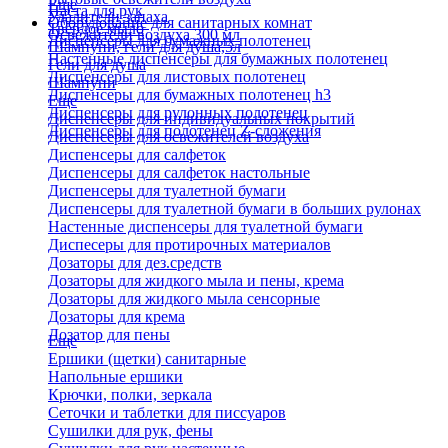
Еще
Паста для рук
Удалители запаха
Оборудование для санитарных комнат
Твердое мыло
Освежители воздуха 300 мл
Диспенсеры для бумажных полотенец
Шампуни, гели для душа,5л
Настенные диспенсеры для бумажных полотенец
Гели для душа
Диспенсеры для листовых полотенец
Шампуни
Диспенсеры для бумажных полотенец h3
Еще
Диспенсеры для рулонных полотенец
Диспенсеры для индивидуальных покрытий
Диспенсеры для полотенец Z-сложения
Диспенсеры для освежителей воздуха
Диспенсеры для салфеток
Диспенсеры для салфеток настольные
Диспенсеры для туалетной бумаги
Диспенсеры для туалетной бумаги в больших рулонах
Настенные диспенсеры для туалетной бумаги
Диспесеры для протирочных материалов
Дозаторы для дез.средств
Дозаторы для жидкого мыла и пены, крема
Дозаторы для жидкого мыла сенсорные
Дозаторы для крема
Дозатор для пены
Еще
Ершики (щетки) санитарные
Напольные ершики
Крючки, полки, зеркала
Сеточки и таблетки для писсуаров
Сушилки для рук, фены