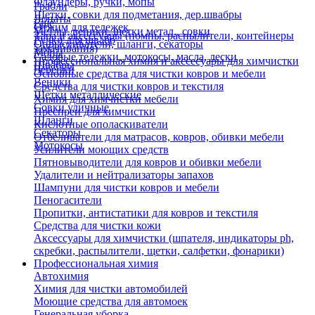
Флаундеры, ручки, мопы
Грабли
Щетки, совки для подметания, дер.швабры
Лопаты
Еще
Отжим для тележек
Метлы, веники, щетки метал., совки
Тара и аксессуары (помпы, распылители, контейнеры
Ручки для швабр
Опрыскиватели, шланги, секаторы
замачивания)
Мопы
Садовые тележки, мотокосы, масла, лески
Профессиональная химия и акссесуары для химчистки
Швабры
Черенки
Основные средства для чистки ковров и мебели
Веники
Средства для чистки ковров и текстиля
Щетки металлические
Химия для химчистки мебели
Совки уличные
Преспреи для химчистки
Шланги
Кислотные ополаскиватели
Секаторы
Отбеливатели для матрасов, ковров, обивки мебели
Мотокосы
Усилители моющих средств
Пятновыводители для ковров и обивки мебели
Удалители и нейтрализаторы запахов
Шампуни для чистки ковров и мебели
Пеногасители
Пропитки, антистатики для ковров и текстиля
Средства для чистки кожи
Аксессуары для химчистки (шпателя, индикаторы ph,
скребки, распылители, щетки, салфетки, фонарики)
Профессиональная химия
Автохимия
Химия для чистки автомобилей
Моющие средства для автомоек
Генеральная уборка