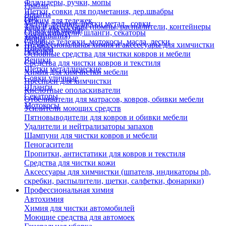
Флаундеры, ручки, мопы
Грабли
Щетки, совки для подметания, дер.швабры
Лопаты
Еще
Отжим для тележек
Метлы, веники, щетки метал., совки
Тара и аксессуары (помпы, распылители, контейнеры
Ручки для швабр
Опрыскиватели, шланги, секаторы
замачивания)
Мопы
Садовые тележки, мотокосы, масла, лески
Профессиональная химия и акссесуары для химчистки
Швабры
Черенки
Основные средства для чистки ковров и мебели
Веники
Средства для чистки ковров и текстиля
Щетки металлические
Химия для химчистки мебели
Совки уличные
Преспреи для химчистки
Шланги
Кислотные ополаскиватели
Секаторы
Отбеливатели для матрасов, ковров, обивки мебели
Мотокосы
Усилители моющих средств
Пятновыводители для ковров и обивки мебели
Удалители и нейтрализаторы запахов
Шампуни для чистки ковров и мебели
Пеногасители
Пропитки, антистатики для ковров и текстиля
Средства для чистки кожи
Аксессуары для химчистки (шпателя, индикаторы ph,
скребки, распылители, щетки, салфетки, фонарики)
Профессиональная химия
Автохимия
Химия для чистки автомобилей
Моющие средства для автомоек