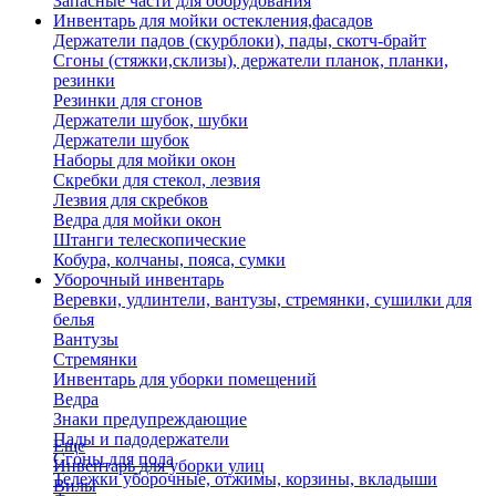
Запасные части для оборудования
Инвентарь для мойки остекления,фасадов
Держатели падов (скурблоки), пады, скотч-брайт
Сгоны (стяжки,склизы), держатели планок, планки,
резинки
Резинки для сгонов
Держатели шубок, шубки
Держатели шубок
Наборы для мойки окон
Скребки для стекол, лезвия
Лезвия для скребков
Ведра для мойки окон
Штанги телескопические
Кобура, колчаны, пояса, сумки
Уборочный инвентарь
Веревки, удлинтели, вантузы, стремянки, сушилки для
белья
Вантузы
Стремянки
Инвентарь для уборки помещений
Ведра
Знаки предупреждающие
Пады и падодержатели
Еще
Сгоны для пола
Инвентарь для уборки улиц
Тележки уборочные, отжимы, корзины, вкладыши
Вилы