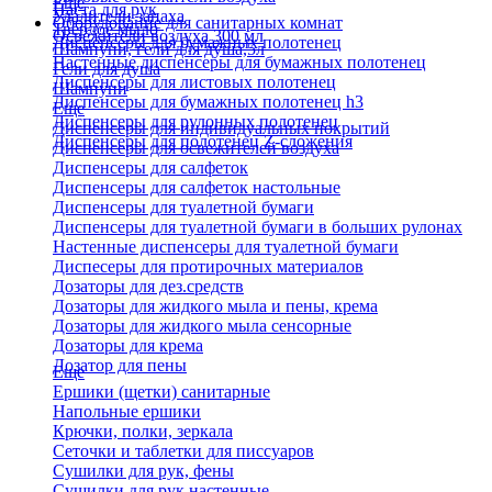
Еще
Паста для рук
Удалители запаха
Оборудование для санитарных комнат
Твердое мыло
Освежители воздуха 300 мл
Диспенсеры для бумажных полотенец
Шампуни, гели для душа,5л
Настенные диспенсеры для бумажных полотенец
Гели для душа
Диспенсеры для листовых полотенец
Шампуни
Диспенсеры для бумажных полотенец h3
Еще
Диспенсеры для рулонных полотенец
Диспенсеры для индивидуальных покрытий
Диспенсеры для полотенец Z-сложения
Диспенсеры для освежителей воздуха
Диспенсеры для салфеток
Диспенсеры для салфеток настольные
Диспенсеры для туалетной бумаги
Диспенсеры для туалетной бумаги в больших рулонах
Настенные диспенсеры для туалетной бумаги
Диспесеры для протирочных материалов
Дозаторы для дез.средств
Дозаторы для жидкого мыла и пены, крема
Дозаторы для жидкого мыла сенсорные
Дозаторы для крема
Дозатор для пены
Еще
Ершики (щетки) санитарные
Напольные ершики
Крючки, полки, зеркала
Сеточки и таблетки для писсуаров
Сушилки для рук, фены
Сушилки для рук настенные