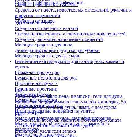
Средства для чистки кофемашин
Средства для чистки туалетов
Средства от налета, известковых отложений, ржавчины
и других загрязнений
Еще
Средства от запаха
Удаление плесени
Средства от плесени в ванной
Чистка нержавеющих, аллюминиевых поверхностей
Средства для мытья напольных покрытий
Моющие средства для пола
Дезинфицирующие средства для уборки
Моющие средства для фасадов
Гигиеническая продукция для санитарных комнат и
кухонь
Бумажная продукция
Бумажные полотенца для рук
Протирочная бумага
Рулонные простыни
Еще
Туалетная бумага
Жидкое мыло, мыло-пена, шампуни, гели для душа
Бумажные салфетки
Жидкое мыло (крем-мыло,гель-мыло)в канистрах, 5л
Гигиенические пакеты
Жидкое мыло, гель для душа, шамп. с дозатором
Индивидуальные покрытия на унитаз
Крем для рук
Еще
Мыло антибактериальное, дезинфицирующее
Освежители воздуха, удалители, блокаторы запаха
Мыло, мыло-пена, гель для душа, шампунь в
Автоматические освежители воздуха
картриджах
Блокаторы, удалители запаха
Мыло-пена в канистрах, 5л
Бытовые освежители воздуха