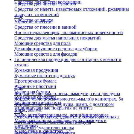
Средства для чистки кофемашин
Средства для чистки туалетов
Средства от налета, известковых отложений, ржавчины
и других загрязнений
Еще
Средства от запаха
Удаление плесени
Средства от плесени в ванной
Чистка нержавеющих, аллюминиевых поверхностей
Средства для мытья напольных покрытий
Моющие средства для пола
Дезинфицирующие средства для уборки
Моющие средства для фасадов
Гигиеническая продукция для санитарных комнат и
кухонь
Бумажная продукция
Бумажные полотенца для рук
Протирочная бумага
Рулонные простыни
Еще
Туалетная бумага
Жидкое мыло, мыло-пена, шампуни, гели для душа
Бумажные салфетки
Жидкое мыло (крем-мыло,гель-мыло)в канистрах, 5л
Гигиенические пакеты
Жидкое мыло, гель для душа, шамп. с дозатором
Индивидуальные покрытия на унитаз
Крем для рук
Еще
Мыло антибактериальное, дезинфицирующее
Освежители воздуха, удалители, блокаторы запаха
Мыло, мыло-пена, гель для душа, шампунь в
Автоматические освежители воздуха
картриджах
Блокаторы, удалители запаха
Мыло-пена в канистрах, 5л
Бытовые освежители воздуха