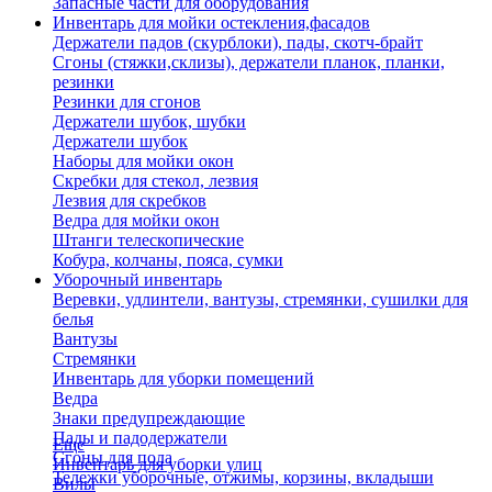
Запасные части для оборудования
Инвентарь для мойки остекления,фасадов
Держатели падов (скурблоки), пады, скотч-брайт
Сгоны (стяжки,склизы), держатели планок, планки,
резинки
Резинки для сгонов
Держатели шубок, шубки
Держатели шубок
Наборы для мойки окон
Скребки для стекол, лезвия
Лезвия для скребков
Ведра для мойки окон
Штанги телескопические
Кобура, колчаны, пояса, сумки
Уборочный инвентарь
Веревки, удлинтели, вантузы, стремянки, сушилки для
белья
Вантузы
Стремянки
Инвентарь для уборки помещений
Ведра
Знаки предупреждающие
Пады и падодержатели
Еще
Сгоны для пола
Инвентарь для уборки улиц
Тележки уборочные, отжимы, корзины, вкладыши
Вилы