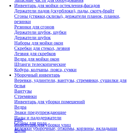
Запасные части для оборудования
Инвентарь для мойки остекления,фасадов
Держатели падов (скурблоки), пады, скотч-брайт
Сгоны (стяжки,склизы), держатели планок, планки,
резинки
Резинки для сгонов
Держатели шубок, шубки
Держатели шубок
Наборы для мойки окон
Скребки для стекол, лезвия
Лезвия для скребков
Ведра для мойки окон
Штанги телескопические
Кобура, колчаны, пояса, сумки
Уборочный инвентарь
Веревки, удлинтели, вантузы, стремянки, сушилки для
белья
Вантузы
Стремянки
Инвентарь для уборки помещений
Ведра
Знаки предупреждающие
Пады и падодержатели
Еще
Сгоны для пола
Инвентарь для уборки улиц
Тележки уборочные, отжимы, корзины, вкладыши
Вилы