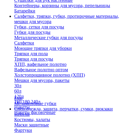
Сушилки для рук настенные
Контейнеры, корзины для мусора, пепельницы
Батарейки
Салфетки, тряпки, губки, протирочные материалы,
мешки для мусора
Губки, сетки для посуды
Губки для посуды
Металлические губки для посуды
Салфетки
Моющие тряпки для уборки
Тряпки для пола
Тряпки для посуды
ХПП, вафельное полотно
Вафельное полотно оптом
Холстопрошивное полотно (ХПП)
Мешки для мусора, пакеты
30л
60л
120л
Еще
160,180,240л
Меламиновые губки
Пакеты
Спец.одежда, защита, перчатки, сумки, рюкзаки
Пакеты фасовочные
Бахилы
Костюмы, халаты
Маски защитные
Фартуки