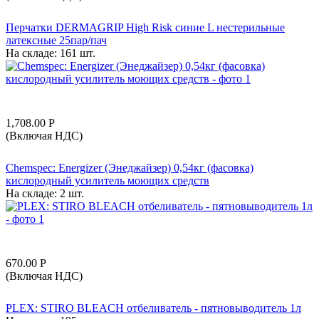
Перчатки DERMAGRIP High Risk синие L нестерильные
латексные 25пар/пач
На складе:
161 шт.
1,708.00
Р
(Включая НДС)
Chemspec: Energizer (Энеджайзер) 0,54кг (фасовка)
кислородный усилитель моющих средств
На складе:
2 шт.
670.00
Р
(Включая НДС)
PLEX: STIRO BLEACH отбеливатель - пятновыводитель 1л