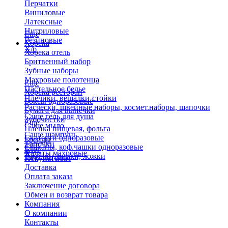
Перчатки
Виниловые
Латексные
Нитриловые
Еще
Резиновые
Хорека
Х/б
Хорека отель
Бритвенный набор
Зубные наборы
Махровые полотенца
Еще
Пастельное белье
Хорека ресторан
Плечики, вешалки-стойки
Боксы одноразовые
Расчески, швейные наборы, космет.наборы, шапочки
Бумага для выпечки
Саше гель для душа
Зубочистки
Еще
Саше мыло
Пленка пищевая, фольга
Саше шампунь
Скатерти одноразовые
Бренды
Тапочки
Стаканы, коф.чашки одноразовые
Блог
Халаты махровые
Тарелки, вилки, ложки
Покупателям
Доставка
Оплата заказа
Заключение договора
Обмен и возврат товара
Компания
О компании
Контакты