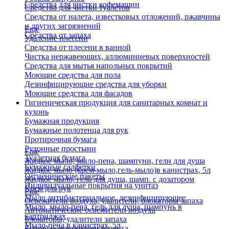
Средства для чистки кофемашин
Средства для чистки туалетов
Средства от налета, известковых отложений, ржавчины
и других загрязнений
Еще
Средства от запаха
Удаление плесени
Средства от плесени в ванной
Чистка нержавеющих, аллюминиевых поверхностей
Средства для мытья напольных покрытий
Моющие средства для пола
Дезинфицирующие средства для уборки
Моющие средства для фасадов
Гигиеническая продукция для санитарных комнат и
кухонь
Бумажная продукция
Бумажные полотенца для рук
Протирочная бумага
Рулонные простыни
Еще
Туалетная бумага
Жидкое мыло, мыло-пена, шампуни, гели для душа
Бумажные салфетки
Жидкое мыло (крем-мыло,гель-мыло)в канистрах, 5л
Гигиенические пакеты
Жидкое мыло, гель для душа, шамп. с дозатором
Индивидуальные покрытия на унитаз
Крем для рук
Еще
Мыло антибактериальное, дезинфицирующее
Освежители воздуха, удалители, блокаторы запаха
Мыло, мыло-пена, гель для душа, шампунь в
Автоматические освежители воздуха
картриджах
Блокаторы, удалители запаха
Мыло-пена в канистрах, 5л
Бытовые освежители воздуха