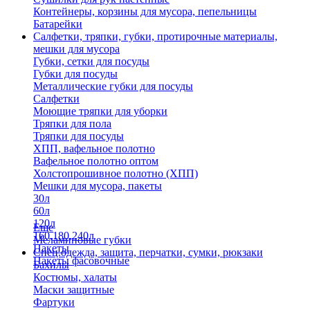
Контейнеры, корзины для мусора, пепельницы
Батарейки
Салфетки, тряпки, губки, протирочные материалы,
мешки для мусора
Губки, сетки для посуды
Губки для посуды
Металлические губки для посуды
Салфетки
Моющие тряпки для уборки
Тряпки для пола
Тряпки для посуды
ХПП, вафельное полотно
Вафельное полотно оптом
Холстопрошивное полотно (ХПП)
Мешки для мусора, пакеты
30л
60л
120л
Еще
160,180,240л
Меламиновые губки
Пакеты
Спец.одежда, защита, перчатки, сумки, рюкзаки
Пакеты фасовочные
Бахилы
Костюмы, халаты
Маски защитные
Фартуки