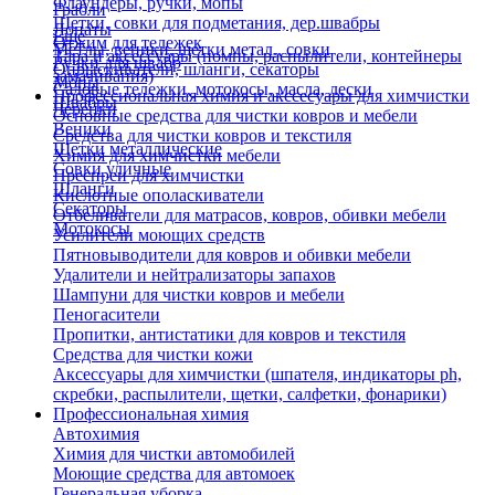
Флаундеры, ручки, мопы
Грабли
Щетки, совки для подметания, дер.швабры
Лопаты
Еще
Отжим для тележек
Метлы, веники, щетки метал., совки
Тара и аксессуары (помпы, распылители, контейнеры
Ручки для швабр
Опрыскиватели, шланги, секаторы
замачивания)
Мопы
Садовые тележки, мотокосы, масла, лески
Профессиональная химия и акссесуары для химчистки
Швабры
Черенки
Основные средства для чистки ковров и мебели
Веники
Средства для чистки ковров и текстиля
Щетки металлические
Химия для химчистки мебели
Совки уличные
Преспреи для химчистки
Шланги
Кислотные ополаскиватели
Секаторы
Отбеливатели для матрасов, ковров, обивки мебели
Мотокосы
Усилители моющих средств
Пятновыводители для ковров и обивки мебели
Удалители и нейтрализаторы запахов
Шампуни для чистки ковров и мебели
Пеногасители
Пропитки, антистатики для ковров и текстиля
Средства для чистки кожи
Аксессуары для химчистки (шпателя, индикаторы ph,
скребки, распылители, щетки, салфетки, фонарики)
Профессиональная химия
Автохимия
Химия для чистки автомобилей
Моющие средства для автомоек
Генеральная уборка