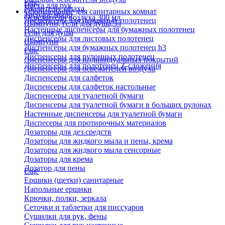
Еще
Паста для рук
Удалители запаха
Оборудование для санитарных комнат
Твердое мыло
Освежители воздуха 300 мл
Диспенсеры для бумажных полотенец
Шампуни, гели для душа,5л
Настенные диспенсеры для бумажных полотенец
Гели для душа
Диспенсеры для листовых полотенец
Шампуни
Диспенсеры для бумажных полотенец h3
Еще
Диспенсеры для рулонных полотенец
Диспенсеры для индивидуальных покрытий
Диспенсеры для полотенец Z-сложения
Диспенсеры для освежителей воздуха
Диспенсеры для салфеток
Диспенсеры для салфеток настольные
Диспенсеры для туалетной бумаги
Диспенсеры для туалетной бумаги в больших рулонах
Настенные диспенсеры для туалетной бумаги
Диспесеры для протирочных материалов
Дозаторы для дез.средств
Дозаторы для жидкого мыла и пены, крема
Дозаторы для жидкого мыла сенсорные
Дозаторы для крема
Дозатор для пены
Еще
Ершики (щетки) санитарные
Напольные ершики
Крючки, полки, зеркала
Сеточки и таблетки для писсуаров
Сушилки для рук, фены