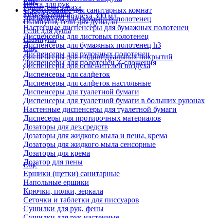
Еще
Паста для рук
Удалители запаха
Оборудование для санитарных комнат
Твердое мыло
Освежители воздуха 300 мл
Диспенсеры для бумажных полотенец
Шампуни, гели для душа,5л
Настенные диспенсеры для бумажных полотенец
Гели для душа
Диспенсеры для листовых полотенец
Шампуни
Диспенсеры для бумажных полотенец h3
Еще
Диспенсеры для рулонных полотенец
Диспенсеры для индивидуальных покрытий
Диспенсеры для полотенец Z-сложения
Диспенсеры для освежителей воздуха
Диспенсеры для салфеток
Диспенсеры для салфеток настольные
Диспенсеры для туалетной бумаги
Диспенсеры для туалетной бумаги в больших рулонах
Настенные диспенсеры для туалетной бумаги
Диспесеры для протирочных материалов
Дозаторы для дез.средств
Дозаторы для жидкого мыла и пены, крема
Дозаторы для жидкого мыла сенсорные
Дозаторы для крема
Дозатор для пены
Еще
Ершики (щетки) санитарные
Напольные ершики
Крючки, полки, зеркала
Сеточки и таблетки для писсуаров
Сушилки для рук, фены
Сушилки для рук настенные