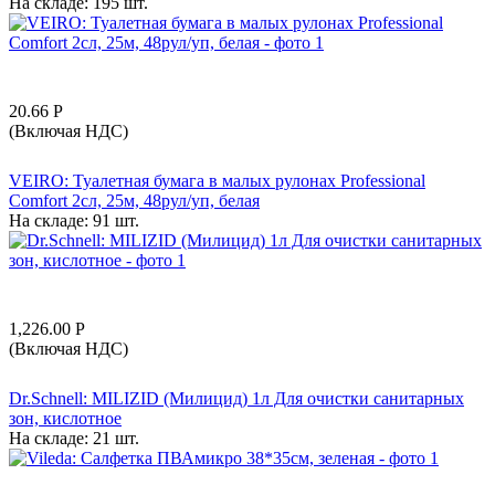
На складе:
195 шт.
20.66
Р
(Включая НДС)
VEIRO: Туалетная бумага в малых рулонах Professional
Comfort 2сл, 25м, 48рул/уп, белая
На складе:
91 шт.
1,226.00
Р
(Включая НДС)
Dr.Schnell: MILIZID (Милицид) 1л Для очистки санитарных
зон, кислотное
На складе:
21 шт.