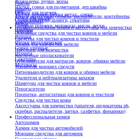
Флаундеры, ручки, мопы
Грабли
Щетки, совки для подметания, дер.швабры
Лопаты
Еще
Отжим для тележек
Метлы, веники, щетки метал., совки
Тара и аксессуары (помпы, распылители, контейнеры
Ручки для швабр
Опрыскиватели, шланги, секаторы
замачивания)
Мопы
Садовые тележки, мотокосы, масла, лески
Профессиональная химия и акссесуары для химчистки
Швабры
Черенки
Основные средства для чистки ковров и мебели
Веники
Средства для чистки ковров и текстиля
Щетки металлические
Химия для химчистки мебели
Совки уличные
Преспреи для химчистки
Шланги
Кислотные ополаскиватели
Секаторы
Отбеливатели для матрасов, ковров, обивки мебели
Мотокосы
Усилители моющих средств
Пятновыводители для ковров и обивки мебели
Удалители и нейтрализаторы запахов
Шампуни для чистки ковров и мебели
Пеногасители
Пропитки, антистатики для ковров и текстиля
Средства для чистки кожи
Аксессуары для химчистки (шпателя, индикаторы ph,
скребки, распылители, щетки, салфетки, фонарики)
Профессиональная химия
Автохимия
Химия для чистки автомобилей
Моющие средства для автомоек