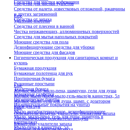
Средства для чистки кофемашин
Средства для чистки туалетов
Средства от налета, известковых отложений, ржавчины
и других загрязнений
Еще
Средства от запаха
Удаление плесени
Средства от плесени в ванной
Чистка нержавеющих, аллюминиевых поверхностей
Средства для мытья напольных покрытий
Моющие средства для пола
Дезинфицирующие средства для уборки
Моющие средства для фасадов
Гигиеническая продукция для санитарных комнат и
кухонь
Бумажная продукция
Бумажные полотенца для рук
Протирочная бумага
Рулонные простыни
Еще
Туалетная бумага
Жидкое мыло, мыло-пена, шампуни, гели для душа
Бумажные салфетки
Жидкое мыло (крем-мыло,гель-мыло)в канистрах, 5л
Гигиенические пакеты
Жидкое мыло, гель для душа, шамп. с дозатором
Индивидуальные покрытия на унитаз
Крем для рук
Еще
Мыло антибактериальное, дезинфицирующее
Освежители воздуха, удалители, блокаторы запаха
Мыло, мыло-пена, гель для душа, шампунь в
Автоматические освежители воздуха
картриджах
Блокаторы, удалители запаха
Мыло-пена в канистрах, 5л
Бытовые освежители воздуха