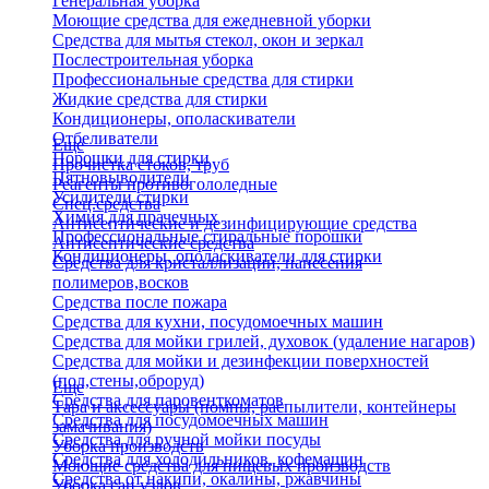
Генеральная уборка
Моющие средства для ежедневной уборки
Средства для мытья стекол, окон и зеркал
Послестроительная уборка
Профессиональные средства для стирки
Жидкие средства для стирки
Кондиционеры, ополаскиватели
Отбеливатели
Еще
Порошки для стирки
Прочистка стоков, труб
Пятновыводители
Реагенты противогололедные
Усилители стирки
Спец.средства
Химия для прачечных
Антисептические и дезинфицирующие средства
Профессиональные стиральные порошки
Антисептические средства
Кондиционеры, ополаскиватели для стирки
Средства для кристаллизации, нанесения
полимеров,восков
Средства после пожара
Средства для кухни, посудомоечных машин
Средства для мойки грилей, духовок (удаление нагаров)
Средства для мойки и дезинфекции поверхностей
(пол,стены,оброруд)
Еще
Средства для паровенткоматов
Тара и аксессуары (помпы, распылители, контейнеры
Средства для посудомоечных машин
замачивания)
Средства для ручной мойки посуды
Уборка производств
Средства для холодильников, кофемашин
Моющие средства для пищевых производств
Средства от накипи, окалины, ржавчины
Уборка сан.узлов