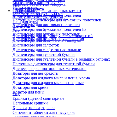
Мыло-пена в канистрах, 5л
Бытовые освежители воздуха
Еще
Паста для рук
Удалители запаха
Оборудование для санитарных комнат
Твердое мыло
Освежители воздуха 300 мл
Диспенсеры для бумажных полотенец
Шампуни, гели для душа,5л
Настенные диспенсеры для бумажных полотенец
Гели для душа
Диспенсеры для листовых полотенец
Шампуни
Диспенсеры для бумажных полотенец h3
Еще
Диспенсеры для рулонных полотенец
Диспенсеры для индивидуальных покрытий
Диспенсеры для полотенец Z-сложения
Диспенсеры для освежителей воздуха
Диспенсеры для салфеток
Диспенсеры для салфеток настольные
Диспенсеры для туалетной бумаги
Диспенсеры для туалетной бумаги в больших рулонах
Настенные диспенсеры для туалетной бумаги
Диспесеры для протирочных материалов
Дозаторы для дез.средств
Дозаторы для жидкого мыла и пены, крема
Дозаторы для жидкого мыла сенсорные
Дозаторы для крема
Дозатор для пены
Еще
Ершики (щетки) санитарные
Напольные ершики
Крючки, полки, зеркала
Сеточки и таблетки для писсуаров