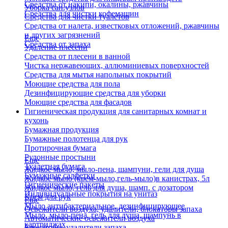
Средства от накипи, окалины, ржавчины
Уборка сан.узлов
Средства для чистки кофемашин
Средства для чистки туалетов
Средства от налета, известковых отложений, ржавчины
и других загрязнений
Еще
Средства от запаха
Удаление плесени
Средства от плесени в ванной
Чистка нержавеющих, аллюминиевых поверхностей
Средства для мытья напольных покрытий
Моющие средства для пола
Дезинфицирующие средства для уборки
Моющие средства для фасадов
Гигиеническая продукция для санитарных комнат и
кухонь
Бумажная продукция
Бумажные полотенца для рук
Протирочная бумага
Рулонные простыни
Еще
Туалетная бумага
Жидкое мыло, мыло-пена, шампуни, гели для душа
Бумажные салфетки
Жидкое мыло (крем-мыло,гель-мыло)в канистрах, 5л
Гигиенические пакеты
Жидкое мыло, гель для душа, шамп. с дозатором
Индивидуальные покрытия на унитаз
Крем для рук
Еще
Мыло антибактериальное, дезинфицирующее
Освежители воздуха, удалители, блокаторы запаха
Мыло, мыло-пена, гель для душа, шампунь в
Автоматические освежители воздуха
картриджах
Блокаторы, удалители запаха