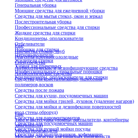
Генеральная уборка
Моющие средства для ежедневной уборки
Средства для мытья стекол, окон и зеркал
Послестроительная уборка
Профессиональные средства для стирки
Жидкие средства для стирки
Кондиционеры, ополаскиватели
Отбеливатели
Еще
Порошки для стирки
Прочистка стоков, труб
Пятновыводители
Реагенты противогололедные
Усилители стирки
Спец.средства
Химия для прачечных
Антисептические и дезинфицирующие средства
Профессиональные стиральные порошки
Антисептические средства
Кондиционеры, ополаскиватели для стирки
Средства для кристаллизации, нанесения
полимеров,восков
Средства после пожара
Средства для кухни, посудомоечных машин
Средства для мойки грилей, духовок (удаление нагаров)
Средства для мойки и дезинфекции поверхностей
(пол,стены,оброруд)
Еще
Средства для паровенткоматов
Тара и аксессуары (помпы, распылители, контейнеры
Средства для посудомоечных машин
замачивания)
Средства для ручной мойки посуды
Уборка производств
Средства для холодильников, кофемашин
Моющие средства для пищевых производств