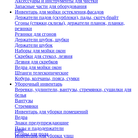
Аксессуары и инструменты для чистки
Запасные части для оборудования
Инвентарь для мойки остекления,фасадов
Держатели падов (скурблоки), пады, скотч-брайт
Сгоны (стяжки,склизы), держатели планок, планки,
резинки
Резинки для сгонов
Держатели шубок, шубки
Держатели шубок
Наборы для мойки окон
Скребки для стекол, лезвия
Лезвия для скребков
Ведра для мойки окон
Штанги телескопические
Кобура, колчаны, пояса, сумки
Уборочный инвентарь
Веревки, удлинтели, вантузы, стремянки, сушилки для
белья
Вантузы
Стремянки
Инвентарь для уборки помещений
Ведра
Знаки предупреждающие
Пады и падодержатели
Еще
Сгоны для пола
Инвентарь для уборки улиц