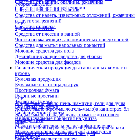
Средства от накипи, окалины, ржавчины
Уборка сан.узлов
Средства для чистки кофемашин
Средства для чистки туалетов
Средства от налета, известковых отложений, ржавчины
и других загрязнений
Еще
Средства от запаха
Удаление плесени
Средства от плесени в ванной
Чистка нержавеющих, аллюминиевых поверхностей
Средства для мытья напольных покрытий
Моющие средства для пола
Дезинфицирующие средства для уборки
Моющие средства для фасадов
Гигиеническая продукция для санитарных комнат и
кухонь
Бумажная продукция
Бумажные полотенца для рук
Протирочная бумага
Рулонные простыни
Еще
Туалетная бумага
Жидкое мыло, мыло-пена, шампуни, гели для душа
Бумажные салфетки
Жидкое мыло (крем-мыло,гель-мыло)в канистрах, 5л
Гигиенические пакеты
Жидкое мыло, гель для душа, шамп. с дозатором
Индивидуальные покрытия на унитаз
Крем для рук
Еще
Мыло антибактериальное, дезинфицирующее
Освежители воздуха, удалители, блокаторы запаха
Мыло, мыло-пена, гель для душа, шампунь в
Автоматические освежители воздуха
картриджах
Блокаторы, удалители запаха