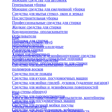
Моющие средства для автомоек
Генеральная уборка
Моющие средства для ежедневной уборки
Средства для мытья стекол, окон и зеркал
Послестроительная уборка
Профессиональные средства для стирки
Жидкие средства для стирки
Кондиционеры, ополаскиватели
Отбеливатели
Еще
Порошки для стирки
Прочистка стоков, труб
Пятновыводители
Реагенты противогололедные
Усилители стирки
Спец.средства
Химия для прачечных
Антисептические и дезинфицирующие средства
Профессиональные стиральные порошки
Антисептические средства
Кондиционеры, ополаскиватели для стирки
Средства для кристаллизации, нанесения
полимеров,восков
Средства после пожара
Средства для кухни, посудомоечных машин
Средства для мойки грилей, духовок (удаление нагаров)
Средства для мойки и дезинфекции поверхностей
(пол,стены,оброруд)
Еще
Средства для паровенткоматов
Тара и аксессуары (помпы, распылители, контейнеры
Средства для посудомоечных машин
замачивания)
Средства для ручной мойки посуды
Уборка производств
Средства для холодильников, кофемашин
Моющие средства для пищевых производств