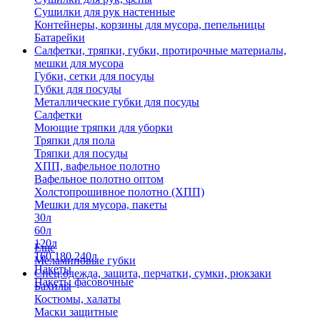
Сушилки для рук настенные
Контейнеры, корзины для мусора, пепельницы
Батарейки
Салфетки, тряпки, губки, протирочные материалы,
мешки для мусора
Губки, сетки для посуды
Губки для посуды
Металлические губки для посуды
Салфетки
Моющие тряпки для уборки
Тряпки для пола
Тряпки для посуды
ХПП, вафельное полотно
Вафельное полотно оптом
Холстопрошивное полотно (ХПП)
Мешки для мусора, пакеты
30л
60л
120л
Еще
160,180,240л
Меламиновые губки
Пакеты
Спец.одежда, защита, перчатки, сумки, рюкзаки
Пакеты фасовочные
Бахилы
Костюмы, халаты
Маски защитные