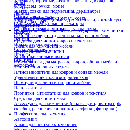
Тележки уборочные, отжимы, корзины, вкладыши
Вилы
Флаундеры, ручки, мопы
Грабли
Щетки, совки для подметания, дер.швабры
Лопаты
Еще
Отжим для тележек
Метлы, веники, щетки метал., совки
Тара и аксессуары (помпы, распылители, контейнеры
Ручки для швабр
Опрыскиватели, шланги, секаторы
замачивания)
Мопы
Садовые тележки, мотокосы, масла, лески
Профессиональная химия и акссесуары для химчистки
Швабры
Черенки
Основные средства для чистки ковров и мебели
Веники
Средства для чистки ковров и текстиля
Щетки металлические
Химия для химчистки мебели
Совки уличные
Преспреи для химчистки
Шланги
Кислотные ополаскиватели
Секаторы
Отбеливатели для матрасов, ковров, обивки мебели
Мотокосы
Усилители моющих средств
Пятновыводители для ковров и обивки мебели
Удалители и нейтрализаторы запахов
Шампуни для чистки ковров и мебели
Пеногасители
Пропитки, антистатики для ковров и текстиля
Средства для чистки кожи
Аксессуары для химчистки (шпателя, индикаторы ph,
скребки, распылители, щетки, салфетки, фонарики)
Профессиональная химия
Автохимия
Химия для чистки автомобилей
Моющие средства для автомоек