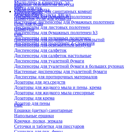
Мыло-пена в канистрах, 5л
Бытовые освежители воздуха
Еще
Паста для рук
Удалители запаха
Оборудование для санитарных комнат
Твердое мыло
Освежители воздуха 300 мл
Диспенсеры для бумажных полотенец
Шампуни, гели для душа,5л
Настенные диспенсеры для бумажных полотенец
Гели для душа
Диспенсеры для листовых полотенец
Шампуни
Диспенсеры для бумажных полотенец h3
Еще
Диспенсеры для рулонных полотенец
Диспенсеры для индивидуальных покрытий
Диспенсеры для полотенец Z-сложения
Диспенсеры для освежителей воздуха
Диспенсеры для салфеток
Диспенсеры для салфеток настольные
Диспенсеры для туалетной бумаги
Диспенсеры для туалетной бумаги в больших рулонах
Настенные диспенсеры для туалетной бумаги
Диспесеры для протирочных материалов
Дозаторы для дез.средств
Дозаторы для жидкого мыла и пены, крема
Дозаторы для жидкого мыла сенсорные
Дозаторы для крема
Дозатор для пены
Еще
Ершики (щетки) санитарные
Напольные ершики
Крючки, полки, зеркала
Сеточки и таблетки для писсуаров
Сушилки для рук, фены