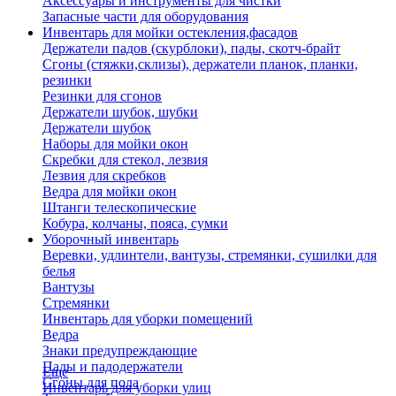
Аксессуары и инструменты для чистки
Запасные части для оборудования
Инвентарь для мойки остекления,фасадов
Держатели падов (скурблоки), пады, скотч-брайт
Сгоны (стяжки,склизы), держатели планок, планки,
резинки
Резинки для сгонов
Держатели шубок, шубки
Держатели шубок
Наборы для мойки окон
Скребки для стекол, лезвия
Лезвия для скребков
Ведра для мойки окон
Штанги телескопические
Кобура, колчаны, пояса, сумки
Уборочный инвентарь
Веревки, удлинтели, вантузы, стремянки, сушилки для
белья
Вантузы
Стремянки
Инвентарь для уборки помещений
Ведра
Знаки предупреждающие
Пады и падодержатели
Еще
Сгоны для пола
Инвентарь для уборки улиц