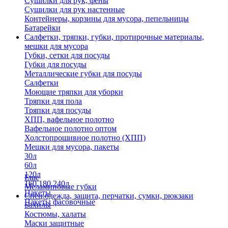
Сушилки для рук, фены
Сушилки для рук настенные
Контейнеры, корзины для мусора, пепельницы
Батарейки
Салфетки, тряпки, губки, протирочные материалы,
мешки для мусора
Губки, сетки для посуды
Губки для посуды
Металлические губки для посуды
Салфетки
Моющие тряпки для уборки
Тряпки для пола
Тряпки для посуды
ХПП, вафельное полотно
Вафельное полотно оптом
Холстопрошивное полотно (ХПП)
Мешки для мусора, пакеты
30л
60л
120л
Еще
160,180,240л
Меламиновые губки
Пакеты
Спец.одежда, защита, перчатки, сумки, рюкзаки
Пакеты фасовочные
Бахилы
Костюмы, халаты
Маски защитные