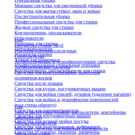
Генеральная уборка
Моющие средства для ежедневной уборки
Средства для мытья стекол, окон и зеркал
Послестроительная уборка
Профессиональные средства для стирки
Жидкие средства для стирки
Кондиционеры, ополаскиватели
Отбеливатели
Еще
Порошки для стирки
Прочистка стоков, труб
Пятновыводители
Реагенты противогололедные
Усилители стирки
Спец.средства
Химия для прачечных
Антисептические и дезинфицирующие средства
Профессиональные стиральные порошки
Антисептические средства
Кондиционеры, ополаскиватели для стирки
Средства для кристаллизации, нанесения
полимеров,восков
Средства после пожара
Средства для кухни, посудомоечных машин
Средства для мойки грилей, духовок (удаление нагаров)
Средства для мойки и дезинфекции поверхностей
(пол,стены,оброруд)
Еще
Средства для паровенткоматов
Тара и аксессуары (помпы, распылители, контейнеры
Средства для посудомоечных машин
замачивания)
Средства для ручной мойки посуды
Уборка производств
Средства для холодильников, кофемашин
Моющие средства для пищевых производств
Средства от накипи, окалины, ржавчины
Уборка сан.узлов