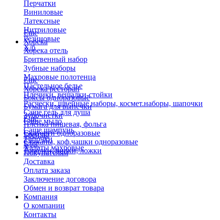
Перчатки
Виниловые
Латексные
Нитриловые
Еще
Резиновые
Хорека
Х/б
Хорека отель
Бритвенный набор
Зубные наборы
Махровые полотенца
Еще
Пастельное белье
Хорека ресторан
Плечики, вешалки-стойки
Боксы одноразовые
Расчески, швейные наборы, космет.наборы, шапочки
Бумага для выпечки
Саше гель для душа
Зубочистки
Еще
Саше мыло
Пленка пищевая, фольга
Саше шампунь
Скатерти одноразовые
Бренды
Тапочки
Стаканы, коф.чашки одноразовые
Блог
Халаты махровые
Тарелки, вилки, ложки
Покупателям
Доставка
Оплата заказа
Заключение договора
Обмен и возврат товара
Компания
О компании
Контакты