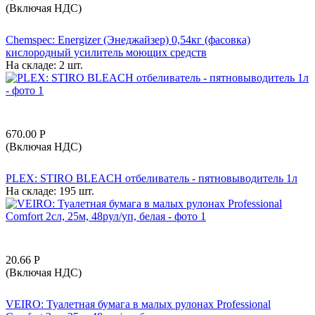
(Включая НДС)
Chemspec: Energizer (Энеджайзер) 0,54кг (фасовка)
кислородный усилитель моющих средств
На складе:
2 шт.
670.00
Р
(Включая НДС)
PLEX: STIRO BLEACH отбеливатель - пятновыводитель 1л
На складе:
195 шт.
20.66
Р
(Включая НДС)
VEIRO: Туалетная бумага в малых рулонах Professional