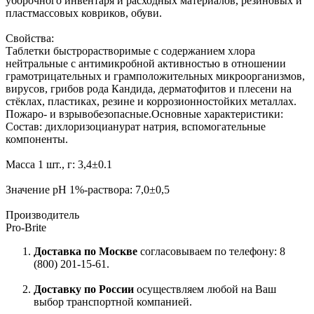
уборочного инвентаря и расходных материалов, резиновых и
пластмассовых ковриков, обуви.
Свойства:
Таблетки быстрорастворимые с содержанием хлора
нейтральные с антимикробной активностью в отношении
грамотрицательных и грамположительных микроорганизмов,
вирусов, грибов рода Кандида, дерматофитов и плесени на
стёклах, пластиках, резине и коррозионностойких металлах.
Пожаро- и взрывобезопасные.Основные характеристики:
Состав: дихлоризоцианурат натрия, вспомогательные
компоненты.
Масса 1 шт., г: 3,4±0.1
Значение pH 1%-раствора: 7,0±0,5
Производитель
Pro-Brite
Доставка по Москве
согласовываем по телефону: 8
(800) 201-15-61.
Доставку по России
осуществляем любой на Ваш
выбор транспортной компанией.