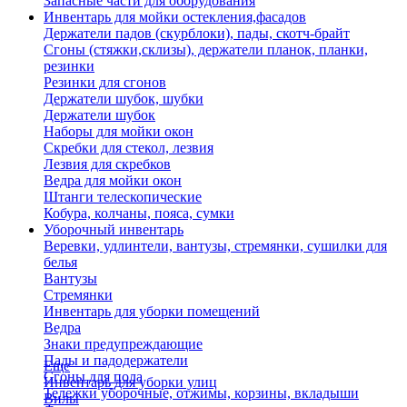
Запасные части для оборудования
Инвентарь для мойки остекления,фасадов
Держатели падов (скурблоки), пады, скотч-брайт
Сгоны (стяжки,склизы), держатели планок, планки,
резинки
Резинки для сгонов
Держатели шубок, шубки
Держатели шубок
Наборы для мойки окон
Скребки для стекол, лезвия
Лезвия для скребков
Ведра для мойки окон
Штанги телескопические
Кобура, колчаны, пояса, сумки
Уборочный инвентарь
Веревки, удлинтели, вантузы, стремянки, сушилки для
белья
Вантузы
Стремянки
Инвентарь для уборки помещений
Ведра
Знаки предупреждающие
Пады и падодержатели
Еще
Сгоны для пола
Инвентарь для уборки улиц
Тележки уборочные, отжимы, корзины, вкладыши
Вилы