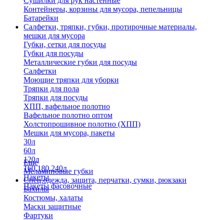
Сушилки для рук настенные
Контейнеры, корзины для мусора, пепельницы
Батарейки
Салфетки, тряпки, губки, протирочные материалы,
мешки для мусора
Губки, сетки для посуды
Губки для посуды
Металлические губки для посуды
Салфетки
Моющие тряпки для уборки
Тряпки для пола
Тряпки для посуды
ХПП, вафельное полотно
Вафельное полотно оптом
Холстопрошивное полотно (ХПП)
Мешки для мусора, пакеты
30л
60л
120л
Еще
160,180,240л
Меламиновые губки
Пакеты
Спец.одежда, защита, перчатки, сумки, рюкзаки
Пакеты фасовочные
Бахилы
Костюмы, халаты
Маски защитные
Фартуки