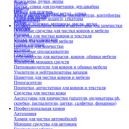
Флаундеры, ручки, мопы
Грабли
Щетки, совки для подметания, дер.швабры
Лопаты
Еще
Отжим для тележек
Метлы, веники, щетки метал., совки
Тара и аксессуары (помпы, распылители, контейнеры
Ручки для швабр
Опрыскиватели, шланги, секаторы
замачивания)
Мопы
Садовые тележки, мотокосы, масла, лески
Профессиональная химия и акссесуары для химчистки
Швабры
Черенки
Основные средства для чистки ковров и мебели
Веники
Средства для чистки ковров и текстиля
Щетки металлические
Химия для химчистки мебели
Совки уличные
Преспреи для химчистки
Шланги
Кислотные ополаскиватели
Секаторы
Отбеливатели для матрасов, ковров, обивки мебели
Мотокосы
Усилители моющих средств
Пятновыводители для ковров и обивки мебели
Удалители и нейтрализаторы запахов
Шампуни для чистки ковров и мебели
Пеногасители
Пропитки, антистатики для ковров и текстиля
Средства для чистки кожи
Аксессуары для химчистки (шпателя, индикаторы ph,
скребки, распылители, щетки, салфетки, фонарики)
Профессиональная химия
Автохимия
Химия для чистки автомобилей
Моющие средства для автомоек