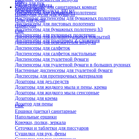
Еще
Паста для рук
Удалители запаха
Оборудование для санитарных комнат
Твердое мыло
Освежители воздуха 300 мл
Диспенсеры для бумажных полотенец
Шампуни, гели для душа,5л
Настенные диспенсеры для бумажных полотенец
Гели для душа
Диспенсеры для листовых полотенец
Шампуни
Диспенсеры для бумажных полотенец h3
Еще
Диспенсеры для рулонных полотенец
Диспенсеры для индивидуальных покрытий
Диспенсеры для полотенец Z-сложения
Диспенсеры для освежителей воздуха
Диспенсеры для салфеток
Диспенсеры для салфеток настольные
Диспенсеры для туалетной бумаги
Диспенсеры для туалетной бумаги в больших рулонах
Настенные диспенсеры для туалетной бумаги
Диспесеры для протирочных материалов
Дозаторы для дез.средств
Дозаторы для жидкого мыла и пены, крема
Дозаторы для жидкого мыла сенсорные
Дозаторы для крема
Дозатор для пены
Еще
Ершики (щетки) санитарные
Напольные ершики
Крючки, полки, зеркала
Сеточки и таблетки для писсуаров
Сушилки для рук, фены