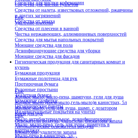
Средства для чистки кофемашин
Средства для чистки туалетов
Средства от налета, известковых отложений, ржавчины
и других загрязнений
Еще
Средства от запаха
Удаление плесени
Средства от плесени в ванной
Чистка нержавеющих, аллюминиевых поверхностей
Средства для мытья напольных покрытий
Моющие средства для пола
Дезинфицирующие средства для уборки
Моющие средства для фасадов
Гигиеническая продукция для санитарных комнат и
кухонь
Бумажная продукция
Бумажные полотенца для рук
Протирочная бумага
Рулонные простыни
Еще
Туалетная бумага
Жидкое мыло, мыло-пена, шампуни, гели для душа
Бумажные салфетки
Жидкое мыло (крем-мыло,гель-мыло)в канистрах, 5л
Гигиенические пакеты
Жидкое мыло, гель для душа, шамп. с дозатором
Индивидуальные покрытия на унитаз
Крем для рук
Еще
Мыло антибактериальное, дезинфицирующее
Освежители воздуха, удалители, блокаторы запаха
Мыло, мыло-пена, гель для душа, шампунь в
Автоматические освежители воздуха
картриджах
Блокаторы, удалители запаха
Мыло-пена в канистрах, 5л
Бытовые освежители воздуха