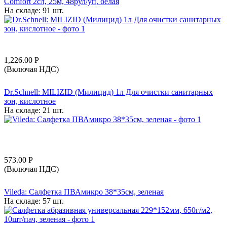
Comfort 2сл, 25м, 48рул/уп, белая
На складе:
91 шт.
1,226.00
Р
(Включая НДС)
Dr.Schnell: MILIZID (Милицид) 1л Для очистки санитарных
зон, кислотное
На складе:
21 шт.
573.00
Р
(Включая НДС)
Vileda: Салфетка ПВАмикро 38*35см, зеленая
На складе:
57 шт.