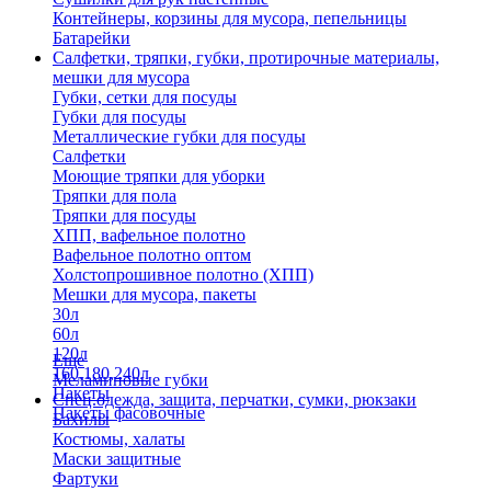
Контейнеры, корзины для мусора, пепельницы
Батарейки
Салфетки, тряпки, губки, протирочные материалы,
мешки для мусора
Губки, сетки для посуды
Губки для посуды
Металлические губки для посуды
Салфетки
Моющие тряпки для уборки
Тряпки для пола
Тряпки для посуды
ХПП, вафельное полотно
Вафельное полотно оптом
Холстопрошивное полотно (ХПП)
Мешки для мусора, пакеты
30л
60л
120л
Еще
160,180,240л
Меламиновые губки
Пакеты
Спец.одежда, защита, перчатки, сумки, рюкзаки
Пакеты фасовочные
Бахилы
Костюмы, халаты
Маски защитные
Фартуки