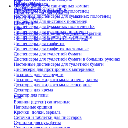
Еще
Паста для рук
Удалители запаха
Оборудование для санитарных комнат
Твердое мыло
Освежители воздуха 300 мл
Диспенсеры для бумажных полотенец
Шампуни, гели для душа,5л
Настенные диспенсеры для бумажных полотенец
Гели для душа
Диспенсеры для листовых полотенец
Шампуни
Диспенсеры для бумажных полотенец h3
Еще
Диспенсеры для рулонных полотенец
Диспенсеры для индивидуальных покрытий
Диспенсеры для полотенец Z-сложения
Диспенсеры для освежителей воздуха
Диспенсеры для салфеток
Диспенсеры для салфеток настольные
Диспенсеры для туалетной бумаги
Диспенсеры для туалетной бумаги в больших рулонах
Настенные диспенсеры для туалетной бумаги
Диспесеры для протирочных материалов
Дозаторы для дез.средств
Дозаторы для жидкого мыла и пены, крема
Дозаторы для жидкого мыла сенсорные
Дозаторы для крема
Дозатор для пены
Еще
Ершики (щетки) санитарные
Напольные ершики
Крючки, полки, зеркала
Сеточки и таблетки для писсуаров
Сушилки для рук, фены
Сушилки для рук настенные