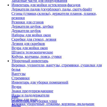
Запасные части для оборудования
Инвентарь для мойки остекления,фасадов
Держатели падов (скурблоки), пады, скотч-брайт
Сгоны (стяжки,склизы), держатели планок, планки,
резинки
Резинки для сгонов
Держатели шубок, шубки
Держатели шубок
Наборы для мойки окон
Скребки для стекол, лезвия
Лезвия для скребков
Ведра для мойки окон
Штанги телескопические
Кобура, колчаны, пояса, сумки
Уборочный инвентарь
Веревки, удлинтели, вантузы, стремянки, сушилки для
белья
Вантузы
Стремянки
Инвентарь для уборки помещений
Ведра
Знаки предупреждающие
Пады и падодержатели
Еще
Сгоны для пола
Инвентарь для уборки улиц
Тележки уборочные, отжимы, корзины, вкладыши
Вилы