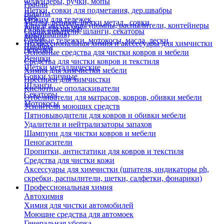
Флаундеры, ручки, мопы
Грабли
Щетки, совки для подметания, дер.швабры
Лопаты
Еще
Отжим для тележек
Метлы, веники, щетки метал., совки
Тара и аксессуары (помпы, распылители, контейнеры
Ручки для швабр
Опрыскиватели, шланги, секаторы
замачивания)
Мопы
Садовые тележки, мотокосы, масла, лески
Профессиональная химия и акссесуары для химчистки
Швабры
Черенки
Основные средства для чистки ковров и мебели
Веники
Средства для чистки ковров и текстиля
Щетки металлические
Химия для химчистки мебели
Совки уличные
Преспреи для химчистки
Шланги
Кислотные ополаскиватели
Секаторы
Отбеливатели для матрасов, ковров, обивки мебели
Мотокосы
Усилители моющих средств
Пятновыводители для ковров и обивки мебели
Удалители и нейтрализаторы запахов
Шампуни для чистки ковров и мебели
Пеногасители
Пропитки, антистатики для ковров и текстиля
Средства для чистки кожи
Аксессуары для химчистки (шпателя, индикаторы ph,
скребки, распылители, щетки, салфетки, фонарики)
Профессиональная химия
Автохимия
Химия для чистки автомобилей
Моющие средства для автомоек
Генеральная уборка