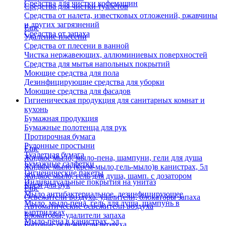
Средства для чистки кофемашин
Средства для чистки туалетов
Средства от налета, известковых отложений, ржавчины
и других загрязнений
Еще
Средства от запаха
Удаление плесени
Средства от плесени в ванной
Чистка нержавеющих, аллюминиевых поверхностей
Средства для мытья напольных покрытий
Моющие средства для пола
Дезинфицирующие средства для уборки
Моющие средства для фасадов
Гигиеническая продукция для санитарных комнат и
кухонь
Бумажная продукция
Бумажные полотенца для рук
Протирочная бумага
Рулонные простыни
Еще
Туалетная бумага
Жидкое мыло, мыло-пена, шампуни, гели для душа
Бумажные салфетки
Жидкое мыло (крем-мыло,гель-мыло)в канистрах, 5л
Гигиенические пакеты
Жидкое мыло, гель для душа, шамп. с дозатором
Индивидуальные покрытия на унитаз
Крем для рук
Еще
Мыло антибактериальное, дезинфицирующее
Освежители воздуха, удалители, блокаторы запаха
Мыло, мыло-пена, гель для душа, шампунь в
Автоматические освежители воздуха
картриджах
Блокаторы, удалители запаха
Мыло-пена в канистрах, 5л
Бытовые освежители воздуха