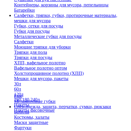
Контейнеры, корзины для мусора, пепельницы
Батарейки
Салфетки, тряпки, губки, протирочные материалы,
мешки для мусора
Губки, сетки для посуды
Губки для посуды
Металлические губки для посуды
Салфетки
Моющие тряпки для уборки
Тряпки для пола
Тряпки для посуды
ХПП, вафельное полотно
Вафельное полотно оптом
Холстопрошивное полотно (ХПП)
Мешки для мусора, пакеты
30л
60л
120л
Еще
160,180,240л
Меламиновые губки
Пакеты
Спец.одежда, защита, перчатки, сумки, рюкзаки
Пакеты фасовочные
Бахилы
Костюмы, халаты
Маски защитные
Фартуки