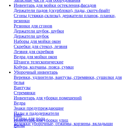
Запасные части для оборудования
Инвентарь для мойки остекления,фасадов
Держатели падов (скурблоки), пады, скотч-брайт
Сгоны (стяжки,склизы), держатели планок, планки,
резинки
Резинки для сгонов
Держатели шубок, шубки
Держатели шубок
Наборы для мойки окон
Скребки для стекол, лезвия
Лезвия для скребков
Ведра для мойки окон
Штанги телескопические
Кобура, колчаны, пояса, сумки
Уборочный инвентарь
Веревки, удлинтели, вантузы, стремянки, сушилки для
белья
Вантузы
Стремянки
Инвентарь для уборки помещений
Ведра
Знаки предупреждающие
Пады и падодержатели
Еще
Сгоны для пола
Инвентарь для уборки улиц
Тележки уборочные, отжимы, корзины, вкладыши
Вилы