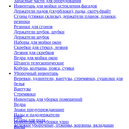
Запасные части для оборудования
Инвентарь для мойки остекления,фасадов
Держатели падов (скурблоки), пады, скотч-брайт
Сгоны (стяжки,склизы), держатели планок, планки,
резинки
Резинки для сгонов
Держатели шубок, шубки
Держатели шубок
Наборы для мойки окон
Скребки для стекол, лезвия
Лезвия для скребков
Ведра для мойки окон
Штанги телескопические
Кобура, колчаны, пояса, сумки
Уборочный инвентарь
Веревки, удлинтели, вантузы, стремянки, сушилки для
белья
Вантузы
Стремянки
Инвентарь для уборки помещений
Ведра
Знаки предупреждающие
Пады и падодержатели
Еще
Сгоны для пола
Инвентарь для уборки улиц
Тележки уборочные, отжимы, корзины, вкладыши
Вилы