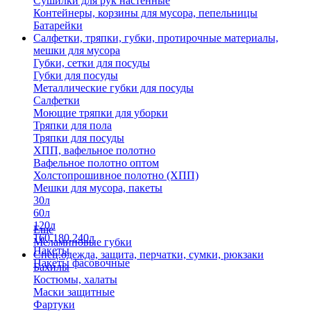
Сушилки для рук настенные
Контейнеры, корзины для мусора, пепельницы
Батарейки
Салфетки, тряпки, губки, протирочные материалы,
мешки для мусора
Губки, сетки для посуды
Губки для посуды
Металлические губки для посуды
Салфетки
Моющие тряпки для уборки
Тряпки для пола
Тряпки для посуды
ХПП, вафельное полотно
Вафельное полотно оптом
Холстопрошивное полотно (ХПП)
Мешки для мусора, пакеты
30л
60л
120л
Еще
160,180,240л
Меламиновые губки
Пакеты
Спец.одежда, защита, перчатки, сумки, рюкзаки
Пакеты фасовочные
Бахилы
Костюмы, халаты
Маски защитные
Фартуки