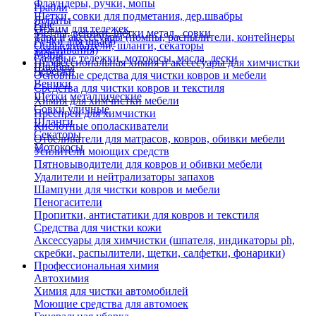
Флаундеры, ручки, мопы
Грабли
Щетки, совки для подметания, дер.швабры
Лопаты
Еще
Отжим для тележек
Метлы, веники, щетки метал., совки
Тара и аксессуары (помпы, распылители, контейнеры
Ручки для швабр
Опрыскиватели, шланги, секаторы
замачивания)
Мопы
Садовые тележки, мотокосы, масла, лески
Профессиональная химия и акссесуары для химчистки
Швабры
Черенки
Основные средства для чистки ковров и мебели
Веники
Средства для чистки ковров и текстиля
Щетки металлические
Химия для химчистки мебели
Совки уличные
Преспреи для химчистки
Шланги
Кислотные ополаскиватели
Секаторы
Отбеливатели для матрасов, ковров, обивки мебели
Мотокосы
Усилители моющих средств
Пятновыводители для ковров и обивки мебели
Удалители и нейтрализаторы запахов
Шампуни для чистки ковров и мебели
Пеногасители
Пропитки, антистатики для ковров и текстиля
Средства для чистки кожи
Аксессуары для химчистки (шпателя, индикаторы ph,
скребки, распылители, щетки, салфетки, фонарики)
Профессиональная химия
Автохимия
Химия для чистки автомобилей
Моющие средства для автомоек