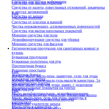
Средства для чистки кофемашин
Средства для чистки туалетов
Средства от налета, известковых отложений, ржавчины
и других загрязнений
Еще
Средства от запаха
Удаление плесени
Средства от плесени в ванной
Чистка нержавеющих, аллюминиевых поверхностей
Средства для мытья напольных покрытий
Моющие средства для пола
Дезинфицирующие средства для уборки
Моющие средства для фасадов
Гигиеническая продукция для санитарных комнат и
кухонь
Бумажная продукция
Бумажные полотенца для рук
Протирочная бумага
Рулонные простыни
Еще
Туалетная бумага
Жидкое мыло, мыло-пена, шампуни, гели для душа
Бумажные салфетки
Жидкое мыло (крем-мыло,гель-мыло)в канистрах, 5л
Гигиенические пакеты
Жидкое мыло, гель для душа, шамп. с дозатором
Индивидуальные покрытия на унитаз
Крем для рук
Еще
Мыло антибактериальное, дезинфицирующее
Освежители воздуха, удалители, блокаторы запаха
Мыло, мыло-пена, гель для душа, шампунь в
Автоматические освежители воздуха
картриджах
Блокаторы, удалители запаха
Мыло-пена в канистрах, 5л
Бытовые освежители воздуха