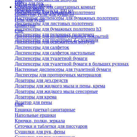
Еще
Паста для рук
Удалители запаха
Оборудование для санитарных комнат
Твердое мыло
Освежители воздуха 300 мл
Диспенсеры для бумажных полотенец
Шампуни, гели для душа,5л
Настенные диспенсеры для бумажных полотенец
Гели для душа
Диспенсеры для листовых полотенец
Шампуни
Диспенсеры для бумажных полотенец h3
Еще
Диспенсеры для рулонных полотенец
Диспенсеры для индивидуальных покрытий
Диспенсеры для полотенец Z-сложения
Диспенсеры для освежителей воздуха
Диспенсеры для салфеток
Диспенсеры для салфеток настольные
Диспенсеры для туалетной бумаги
Диспенсеры для туалетной бумаги в больших рулонах
Настенные диспенсеры для туалетной бумаги
Диспесеры для протирочных материалов
Дозаторы для дез.средств
Дозаторы для жидкого мыла и пены, крема
Дозаторы для жидкого мыла сенсорные
Дозаторы для крема
Дозатор для пены
Еще
Ершики (щетки) санитарные
Напольные ершики
Крючки, полки, зеркала
Сеточки и таблетки для писсуаров
Сушилки для рук, фены