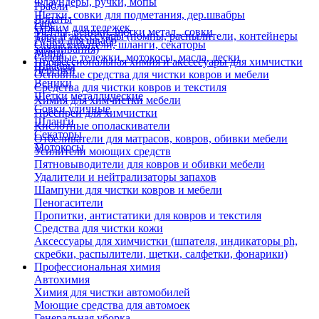
Флаундеры, ручки, мопы
Грабли
Щетки, совки для подметания, дер.швабры
Лопаты
Еще
Отжим для тележек
Метлы, веники, щетки метал., совки
Тара и аксессуары (помпы, распылители, контейнеры
Ручки для швабр
Опрыскиватели, шланги, секаторы
замачивания)
Мопы
Садовые тележки, мотокосы, масла, лески
Профессиональная химия и акссесуары для химчистки
Швабры
Черенки
Основные средства для чистки ковров и мебели
Веники
Средства для чистки ковров и текстиля
Щетки металлические
Химия для химчистки мебели
Совки уличные
Преспреи для химчистки
Шланги
Кислотные ополаскиватели
Секаторы
Отбеливатели для матрасов, ковров, обивки мебели
Мотокосы
Усилители моющих средств
Пятновыводители для ковров и обивки мебели
Удалители и нейтрализаторы запахов
Шампуни для чистки ковров и мебели
Пеногасители
Пропитки, антистатики для ковров и текстиля
Средства для чистки кожи
Аксессуары для химчистки (шпателя, индикаторы ph,
скребки, распылители, щетки, салфетки, фонарики)
Профессиональная химия
Автохимия
Химия для чистки автомобилей
Моющие средства для автомоек
Генеральная уборка