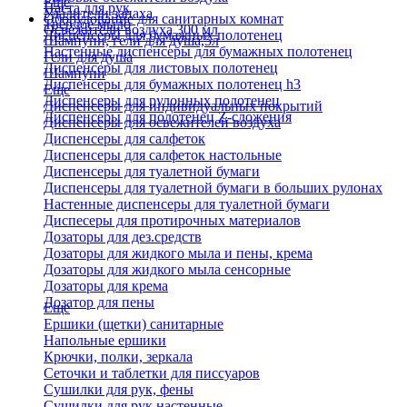
Еще
Паста для рук
Удалители запаха
Оборудование для санитарных комнат
Твердое мыло
Освежители воздуха 300 мл
Диспенсеры для бумажных полотенец
Шампуни, гели для душа,5л
Настенные диспенсеры для бумажных полотенец
Гели для душа
Диспенсеры для листовых полотенец
Шампуни
Диспенсеры для бумажных полотенец h3
Еще
Диспенсеры для рулонных полотенец
Диспенсеры для индивидуальных покрытий
Диспенсеры для полотенец Z-сложения
Диспенсеры для освежителей воздуха
Диспенсеры для салфеток
Диспенсеры для салфеток настольные
Диспенсеры для туалетной бумаги
Диспенсеры для туалетной бумаги в больших рулонах
Настенные диспенсеры для туалетной бумаги
Диспесеры для протирочных материалов
Дозаторы для дез.средств
Дозаторы для жидкого мыла и пены, крема
Дозаторы для жидкого мыла сенсорные
Дозаторы для крема
Дозатор для пены
Еще
Ершики (щетки) санитарные
Напольные ершики
Крючки, полки, зеркала
Сеточки и таблетки для писсуаров
Сушилки для рук, фены
Сушилки для рук настенные