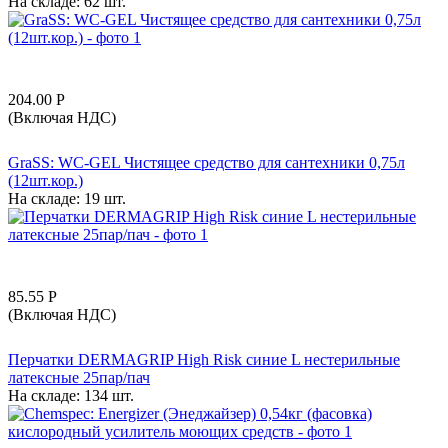
На складе:
62 шт.
204.00
Р
(Включая НДС)
GraSS: WC-GEL Чистящее средство для сантехники 0,75л
(12шт.кор.)
На складе:
19 шт.
85.55
Р
(Включая НДС)
Перчатки DERMAGRIP High Risk синие L нестерильные
латексные 25пар/пач
На складе:
134 шт.