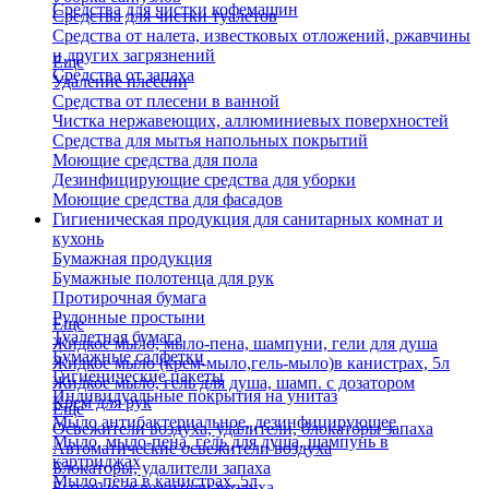
Средства для чистки кофемашин
Средства для чистки туалетов
Средства от налета, известковых отложений, ржавчины
и других загрязнений
Еще
Средства от запаха
Удаление плесени
Средства от плесени в ванной
Чистка нержавеющих, аллюминиевых поверхностей
Средства для мытья напольных покрытий
Моющие средства для пола
Дезинфицирующие средства для уборки
Моющие средства для фасадов
Гигиеническая продукция для санитарных комнат и
кухонь
Бумажная продукция
Бумажные полотенца для рук
Протирочная бумага
Рулонные простыни
Еще
Туалетная бумага
Жидкое мыло, мыло-пена, шампуни, гели для душа
Бумажные салфетки
Жидкое мыло (крем-мыло,гель-мыло)в канистрах, 5л
Гигиенические пакеты
Жидкое мыло, гель для душа, шамп. с дозатором
Индивидуальные покрытия на унитаз
Крем для рук
Еще
Мыло антибактериальное, дезинфицирующее
Освежители воздуха, удалители, блокаторы запаха
Мыло, мыло-пена, гель для душа, шампунь в
Автоматические освежители воздуха
картриджах
Блокаторы, удалители запаха
Мыло-пена в канистрах, 5л
Бытовые освежители воздуха