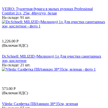
VEIRO: Туалетная бумага в малых рулонах Professional
Comfort 2сл, 25м, 48рул/уп, белая
На складе:
91 шт.
1,226.00
Р
(Включая НДС)
Dr.Schnell: MILIZID (Милицид) 1л Для очистки санитарных
зон, кислотное
На складе:
21 шт.
573.00
Р
(Включая НДС)
Vileda: Салфетка ПВАмикро 38*35см, зеленая