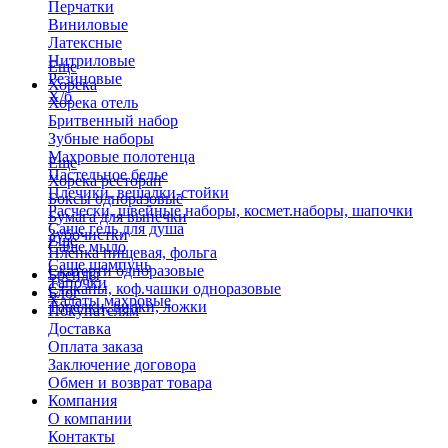
Перчатки
Виниловые
Латексные
Нитриловые
Еще
Резиновые
Хорека
Х/б
Хорека отель
Бритвенный набор
Зубные наборы
Махровые полотенца
Еще
Пастельное белье
Хорека ресторан
Плечики, вешалки-стойки
Боксы одноразовые
Расчески, швейные наборы, космет.наборы, шапочки
Бумага для выпечки
Саше гель для душа
Зубочистки
Еще
Саше мыло
Пленка пищевая, фольга
Саше шампунь
Скатерти одноразовые
Бренды
Тапочки
Стаканы, коф.чашки одноразовые
Блог
Халаты махровые
Тарелки, вилки, ложки
Покупателям
Доставка
Оплата заказа
Заключение договора
Обмен и возврат товара
Компания
О компании
Контакты