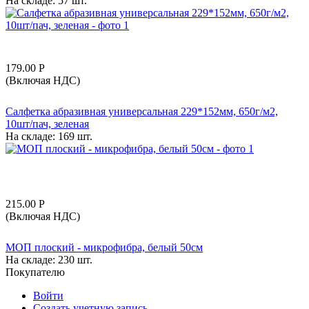
На складе:
57 шт.
179.00
Р
(Включая НДС)
Салфетка абразивная универсальная 229*152мм, 650г/м2,
10шт/пач, зеленая
На складе:
169 шт.
215.00
Р
(Включая НДС)
МОП плоский - микрофибра, белый 50см
На складе:
230 шт.
Покупателю
Войти
Создать учетную запись