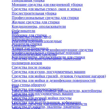
Генеральная уборка
Моющие средства для ежедневной уборки
Средства для мытья стекол, окон и зеркал
Послестроительная уборка
Профессиональные средства для стирки
Жидкие средства для стирки
Кондиционеры, ополаскиватели
Отбеливатели
Еще
Порошки для стирки
Прочистка стоков, труб
Пятновыводители
Реагенты противогололедные
Усилители стирки
Спец.средства
Химия для прачечных
Антисептические и дезинфицирующие средства
Профессиональные стиральные порошки
Антисептические средства
Кондиционеры, ополаскиватели для стирки
Средства для кристаллизации, нанесения
полимеров,восков
Средства после пожара
Средства для кухни, посудомоечных машин
Средства для мойки грилей, духовок (удаление нагаров)
Средства для мойки и дезинфекции поверхностей
(пол,стены,оброруд)
Еще
Средства для паровенткоматов
Тара и аксессуары (помпы, распылители, контейнеры
Средства для посудомоечных машин
замачивания)
Средства для ручной мойки посуды
Уборка производств
Средства для холодильников, кофемашин
Моющие средства для пищевых производств
Средства от накипи, окалины, ржавчины
Уборка сан.узлов