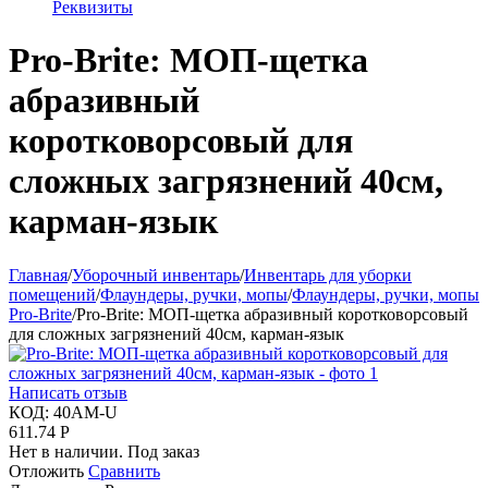
Реквизиты
Pro-Brite: МОП-щетка
абразивный
коротковорсовый для
сложных загрязнений 40см,
карман-язык
Главная
/
Уборочный инвентарь
/
Инвентарь для уборки
помещений
/
Флаундеры, ручки, мопы
/
Флаундеры, ручки, мопы
Pro-Brite
/
Pro-Brite: МОП-щетка абразивный коротковорсовый
для сложных загрязнений 40см, карман-язык
Написать отзыв
КОД:
40AM-U
611.74
Р
Нет в наличии. Под заказ
Отложить
Сравнить