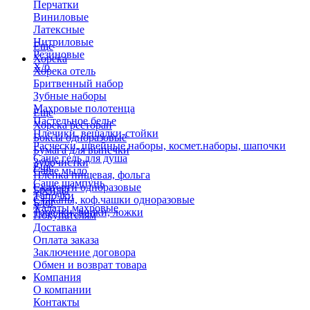
Перчатки
Виниловые
Латексные
Нитриловые
Еще
Резиновые
Хорека
Х/б
Хорека отель
Бритвенный набор
Зубные наборы
Махровые полотенца
Еще
Пастельное белье
Хорека ресторан
Плечики, вешалки-стойки
Боксы одноразовые
Расчески, швейные наборы, космет.наборы, шапочки
Бумага для выпечки
Саше гель для душа
Зубочистки
Еще
Саше мыло
Пленка пищевая, фольга
Саше шампунь
Скатерти одноразовые
Бренды
Тапочки
Стаканы, коф.чашки одноразовые
Блог
Халаты махровые
Тарелки, вилки, ложки
Покупателям
Доставка
Оплата заказа
Заключение договора
Обмен и возврат товара
Компания
О компании
Контакты