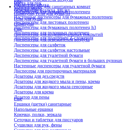
Еще
Паста для рук
Удалители запаха
Оборудование для санитарных комнат
Твердое мыло
Освежители воздуха 300 мл
Диспенсеры для бумажных полотенец
Шампуни, гели для душа,5л
Настенные диспенсеры для бумажных полотенец
Гели для душа
Диспенсеры для листовых полотенец
Шампуни
Диспенсеры для бумажных полотенец h3
Еще
Диспенсеры для рулонных полотенец
Диспенсеры для индивидуальных покрытий
Диспенсеры для полотенец Z-сложения
Диспенсеры для освежителей воздуха
Диспенсеры для салфеток
Диспенсеры для салфеток настольные
Диспенсеры для туалетной бумаги
Диспенсеры для туалетной бумаги в больших рулонах
Настенные диспенсеры для туалетной бумаги
Диспесеры для протирочных материалов
Дозаторы для дез.средств
Дозаторы для жидкого мыла и пены, крема
Дозаторы для жидкого мыла сенсорные
Дозаторы для крема
Дозатор для пены
Еще
Ершики (щетки) санитарные
Напольные ершики
Крючки, полки, зеркала
Сеточки и таблетки для писсуаров
Сушилки для рук, фены