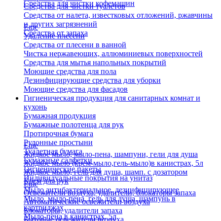
Средства для чистки кофемашин
Средства для чистки туалетов
Средства от налета, известковых отложений, ржавчины
и других загрязнений
Еще
Средства от запаха
Удаление плесени
Средства от плесени в ванной
Чистка нержавеющих, аллюминиевых поверхностей
Средства для мытья напольных покрытий
Моющие средства для пола
Дезинфицирующие средства для уборки
Моющие средства для фасадов
Гигиеническая продукция для санитарных комнат и
кухонь
Бумажная продукция
Бумажные полотенца для рук
Протирочная бумага
Рулонные простыни
Еще
Туалетная бумага
Жидкое мыло, мыло-пена, шампуни, гели для душа
Бумажные салфетки
Жидкое мыло (крем-мыло,гель-мыло)в канистрах, 5л
Гигиенические пакеты
Жидкое мыло, гель для душа, шамп. с дозатором
Индивидуальные покрытия на унитаз
Крем для рук
Еще
Мыло антибактериальное, дезинфицирующее
Освежители воздуха, удалители, блокаторы запаха
Мыло, мыло-пена, гель для душа, шампунь в
Автоматические освежители воздуха
картриджах
Блокаторы, удалители запаха
Мыло-пена в канистрах, 5л
Бытовые освежители воздуха