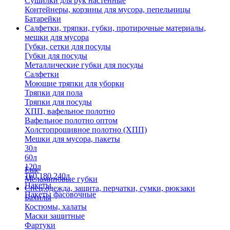
Сушилки для рук настенные
Контейнеры, корзины для мусора, пепельницы
Батарейки
Салфетки, тряпки, губки, протирочные материалы,
мешки для мусора
Губки, сетки для посуды
Губки для посуды
Металлические губки для посуды
Салфетки
Моющие тряпки для уборки
Тряпки для пола
Тряпки для посуды
ХПП, вафельное полотно
Вафельное полотно оптом
Холстопрошивное полотно (ХПП)
Мешки для мусора, пакеты
30л
60л
120л
Еще
160,180,240л
Меламиновые губки
Пакеты
Спец.одежда, защита, перчатки, сумки, рюкзаки
Пакеты фасовочные
Бахилы
Костюмы, халаты
Маски защитные
Фартуки