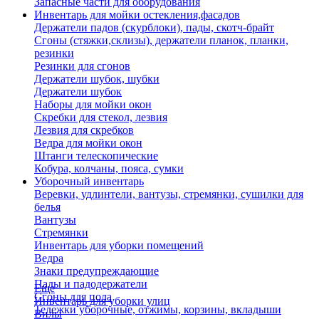
Запасные части для оборудования
Инвентарь для мойки остекления,фасадов
Держатели падов (скурблоки), пады, скотч-брайт
Сгоны (стяжки,склизы), держатели планок, планки,
резинки
Резинки для сгонов
Держатели шубок, шубки
Держатели шубок
Наборы для мойки окон
Скребки для стекол, лезвия
Лезвия для скребков
Ведра для мойки окон
Штанги телескопические
Кобура, колчаны, пояса, сумки
Уборочный инвентарь
Веревки, удлинтели, вантузы, стремянки, сушилки для
белья
Вантузы
Стремянки
Инвентарь для уборки помещений
Ведра
Знаки предупреждающие
Пады и падодержатели
Еще
Сгоны для пола
Инвентарь для уборки улиц
Тележки уборочные, отжимы, корзины, вкладыши
Вилы