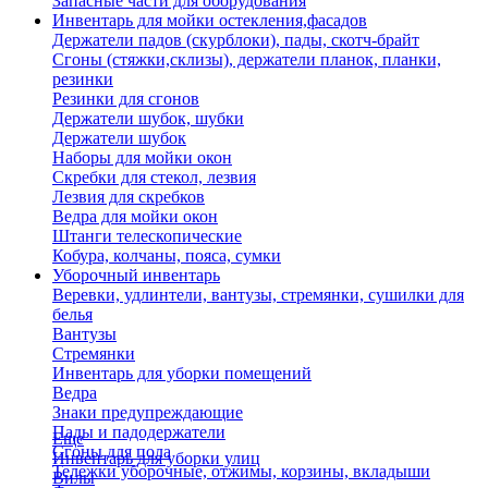
Запасные части для оборудования
Инвентарь для мойки остекления,фасадов
Держатели падов (скурблоки), пады, скотч-брайт
Сгоны (стяжки,склизы), держатели планок, планки,
резинки
Резинки для сгонов
Держатели шубок, шубки
Держатели шубок
Наборы для мойки окон
Скребки для стекол, лезвия
Лезвия для скребков
Ведра для мойки окон
Штанги телескопические
Кобура, колчаны, пояса, сумки
Уборочный инвентарь
Веревки, удлинтели, вантузы, стремянки, сушилки для
белья
Вантузы
Стремянки
Инвентарь для уборки помещений
Ведра
Знаки предупреждающие
Пады и падодержатели
Еще
Сгоны для пола
Инвентарь для уборки улиц
Тележки уборочные, отжимы, корзины, вкладыши
Вилы