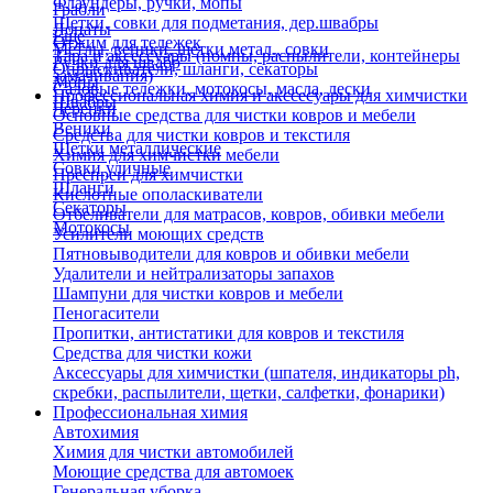
Флаундеры, ручки, мопы
Грабли
Щетки, совки для подметания, дер.швабры
Лопаты
Еще
Отжим для тележек
Метлы, веники, щетки метал., совки
Тара и аксессуары (помпы, распылители, контейнеры
Ручки для швабр
Опрыскиватели, шланги, секаторы
замачивания)
Мопы
Садовые тележки, мотокосы, масла, лески
Профессиональная химия и акссесуары для химчистки
Швабры
Черенки
Основные средства для чистки ковров и мебели
Веники
Средства для чистки ковров и текстиля
Щетки металлические
Химия для химчистки мебели
Совки уличные
Преспреи для химчистки
Шланги
Кислотные ополаскиватели
Секаторы
Отбеливатели для матрасов, ковров, обивки мебели
Мотокосы
Усилители моющих средств
Пятновыводители для ковров и обивки мебели
Удалители и нейтрализаторы запахов
Шампуни для чистки ковров и мебели
Пеногасители
Пропитки, антистатики для ковров и текстиля
Средства для чистки кожи
Аксессуары для химчистки (шпателя, индикаторы ph,
скребки, распылители, щетки, салфетки, фонарики)
Профессиональная химия
Автохимия
Химия для чистки автомобилей
Моющие средства для автомоек
Генеральная уборка