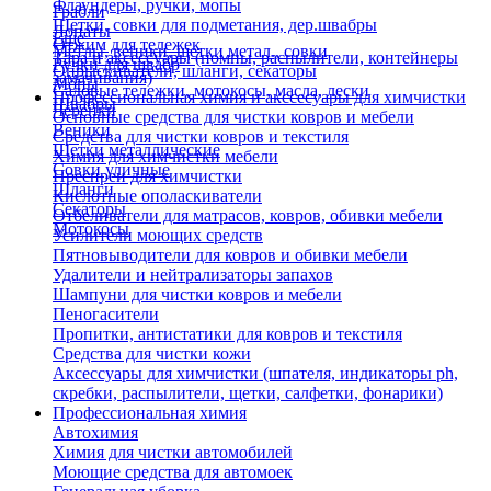
Флаундеры, ручки, мопы
Грабли
Щетки, совки для подметания, дер.швабры
Лопаты
Еще
Отжим для тележек
Метлы, веники, щетки метал., совки
Тара и аксессуары (помпы, распылители, контейнеры
Ручки для швабр
Опрыскиватели, шланги, секаторы
замачивания)
Мопы
Садовые тележки, мотокосы, масла, лески
Профессиональная химия и акссесуары для химчистки
Швабры
Черенки
Основные средства для чистки ковров и мебели
Веники
Средства для чистки ковров и текстиля
Щетки металлические
Химия для химчистки мебели
Совки уличные
Преспреи для химчистки
Шланги
Кислотные ополаскиватели
Секаторы
Отбеливатели для матрасов, ковров, обивки мебели
Мотокосы
Усилители моющих средств
Пятновыводители для ковров и обивки мебели
Удалители и нейтрализаторы запахов
Шампуни для чистки ковров и мебели
Пеногасители
Пропитки, антистатики для ковров и текстиля
Средства для чистки кожи
Аксессуары для химчистки (шпателя, индикаторы ph,
скребки, распылители, щетки, салфетки, фонарики)
Профессиональная химия
Автохимия
Химия для чистки автомобилей
Моющие средства для автомоек