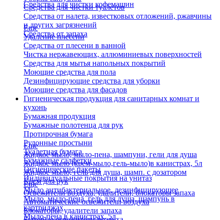
Средства для чистки кофемашин
Средства для чистки туалетов
Средства от налета, известковых отложений, ржавчины
и других загрязнений
Еще
Средства от запаха
Удаление плесени
Средства от плесени в ванной
Чистка нержавеющих, аллюминиевых поверхностей
Средства для мытья напольных покрытий
Моющие средства для пола
Дезинфицирующие средства для уборки
Моющие средства для фасадов
Гигиеническая продукция для санитарных комнат и
кухонь
Бумажная продукция
Бумажные полотенца для рук
Протирочная бумага
Рулонные простыни
Еще
Туалетная бумага
Жидкое мыло, мыло-пена, шампуни, гели для душа
Бумажные салфетки
Жидкое мыло (крем-мыло,гель-мыло)в канистрах, 5л
Гигиенические пакеты
Жидкое мыло, гель для душа, шамп. с дозатором
Индивидуальные покрытия на унитаз
Крем для рук
Еще
Мыло антибактериальное, дезинфицирующее
Освежители воздуха, удалители, блокаторы запаха
Мыло, мыло-пена, гель для душа, шампунь в
Автоматические освежители воздуха
картриджах
Блокаторы, удалители запаха
Мыло-пена в канистрах, 5л
Бытовые освежители воздуха