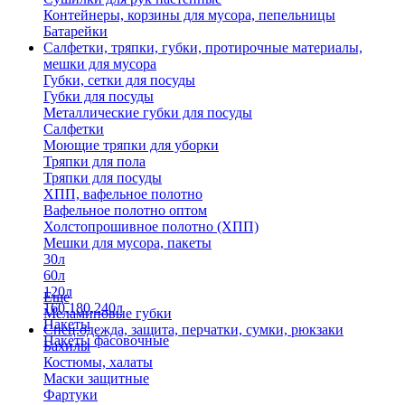
Контейнеры, корзины для мусора, пепельницы
Батарейки
Салфетки, тряпки, губки, протирочные материалы,
мешки для мусора
Губки, сетки для посуды
Губки для посуды
Металлические губки для посуды
Салфетки
Моющие тряпки для уборки
Тряпки для пола
Тряпки для посуды
ХПП, вафельное полотно
Вафельное полотно оптом
Холстопрошивное полотно (ХПП)
Мешки для мусора, пакеты
30л
60л
120л
Еще
160,180,240л
Меламиновые губки
Пакеты
Спец.одежда, защита, перчатки, сумки, рюкзаки
Пакеты фасовочные
Бахилы
Костюмы, халаты
Маски защитные
Фартуки