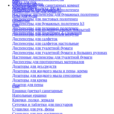
Еще
Паста для рук
Удалители запаха
Оборудование для санитарных комнат
Твердое мыло
Освежители воздуха 300 мл
Диспенсеры для бумажных полотенец
Шампуни, гели для душа,5л
Настенные диспенсеры для бумажных полотенец
Гели для душа
Диспенсеры для листовых полотенец
Шампуни
Диспенсеры для бумажных полотенец h3
Еще
Диспенсеры для рулонных полотенец
Диспенсеры для индивидуальных покрытий
Диспенсеры для полотенец Z-сложения
Диспенсеры для освежителей воздуха
Диспенсеры для салфеток
Диспенсеры для салфеток настольные
Диспенсеры для туалетной бумаги
Диспенсеры для туалетной бумаги в больших рулонах
Настенные диспенсеры для туалетной бумаги
Диспесеры для протирочных материалов
Дозаторы для дез.средств
Дозаторы для жидкого мыла и пены, крема
Дозаторы для жидкого мыла сенсорные
Дозаторы для крема
Дозатор для пены
Еще
Ершики (щетки) санитарные
Напольные ершики
Крючки, полки, зеркала
Сеточки и таблетки для писсуаров
Сушилки для рук, фены
Сушилки для рук настенные