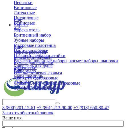
Перчатки
Виниловые
Латексные
Нитриловые
Еще
Резиновые
Хорека
Х/б
Хорека отель
Бритвенный набор
Зубные наборы
Махровые полотенца
Еще
Пастельное белье
Хорека ресторан
Плечики, вешалки-стойки
Боксы одноразовые
Расчески, швейные наборы, космет.наборы, шапочки
Бумага для выпечки
Саше гель для душа
Зубочистки
Еще
Саше мыло
Пленка пищевая, фольга
Саше шампунь
Скатерти одноразовые
Тапочки
Стаканы, коф.чашки одноразовые
Халаты махровые
Тарелки, вилки, ложки
8 (800)
201-15-61
+7 (861)
213-90-00
+7 (918)
650-80-47
Заказать обратный звонок
Ваше имя