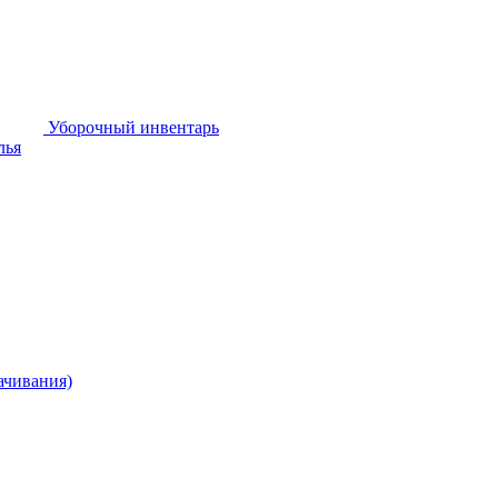
Уборочный инвентарь
лья
ачивания)