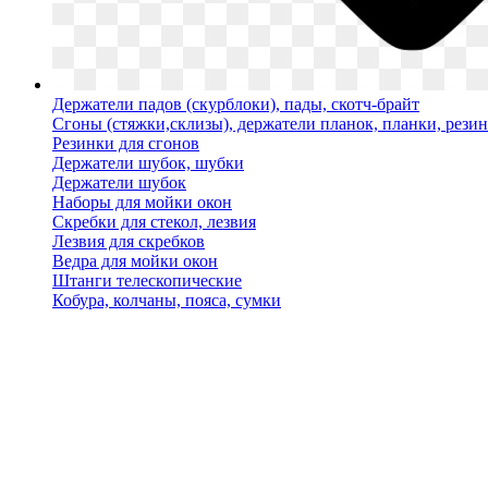
Держатели падов (скурблоки), пады, скотч-брайт
Сгоны (стяжки,склизы), держатели планок, планки, рези
Резинки для сгонов
Держатели шубок, шубки
Держатели шубок
Наборы для мойки окон
Скребки для стекол, лезвия
Лезвия для скребков
Ведра для мойки окон
Штанги телескопические
Кобура, колчаны, пояса, сумки