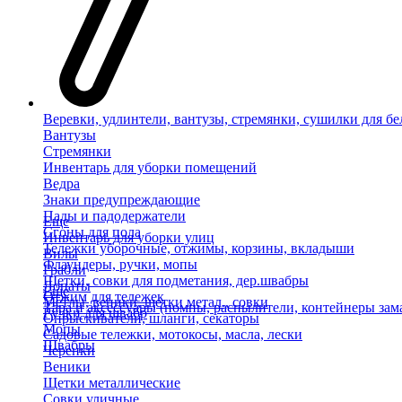
Веревки, удлинтели, вантузы, стремянки, сушилки для бе
Вантузы
Стремянки
Инвентарь для уборки помещений
Ведра
Знаки предупреждающие
Пады и падодержатели
Еще
Сгоны для пола
Инвентарь для уборки улиц
Тележки уборочные, отжимы, корзины, вкладыши
Вилы
Флаундеры, ручки, мопы
Грабли
Щетки, совки для подметания, дер.швабры
Лопаты
Еще
Отжим для тележек
Метлы, веники, щетки метал., совки
Тара и аксессуары (помпы, распылители, контейнеры зам
Ручки для швабр
Опрыскиватели, шланги, секаторы
Мопы
Садовые тележки, мотокосы, масла, лески
Швабры
Черенки
Веники
Щетки металлические
Совки уличные