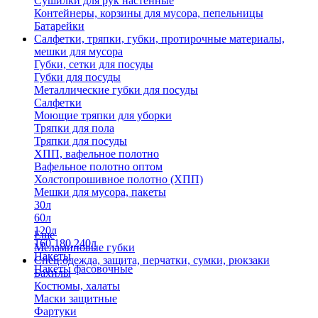
Сушилки для рук настенные
Контейнеры, корзины для мусора, пепельницы
Батарейки
Салфетки, тряпки, губки, протирочные материалы,
мешки для мусора
Губки, сетки для посуды
Губки для посуды
Металлические губки для посуды
Салфетки
Моющие тряпки для уборки
Тряпки для пола
Тряпки для посуды
ХПП, вафельное полотно
Вафельное полотно оптом
Холстопрошивное полотно (ХПП)
Мешки для мусора, пакеты
30л
60л
120л
Еще
160,180,240л
Меламиновые губки
Пакеты
Спец.одежда, защита, перчатки, сумки, рюкзаки
Пакеты фасовочные
Бахилы
Костюмы, халаты
Маски защитные
Фартуки