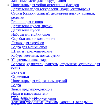
Запасные части для оборудования
Инвентарь для мойки остекления,фасадов
Держатели падов (скурблоки), пады, скотч-брайт
Сгоны (стяжки,склизы), держатели планок, планки,
резинки
Резинки для сгонов
Держатели шубок, шубки
Держатели шубок
Наборы для мойки окон
Скребки для стекол, лезвия
Лезвия для скребков
Ведра для мойки окон
Штанги телескопические
Кобура, колчаны, пояса, сумки
Уборочный инвентарь
Веревки, удлинтели, вантузы, стремянки, сушилки для
белья
Вантузы
Стремянки
Инвентарь для уборки помещений
Ведра
Знаки предупреждающие
Пады и падодержатели
Еще
Сгоны для пола
Инвентарь для уборки улиц
Тележки уборочные, отжимы, корзины, вкладыши
Вилы