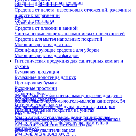
Средства для чистки кофемашин
Средства для чистки туалетов
Средства от налета, известковых отложений, ржавчины
и других загрязнений
Еще
Средства от запаха
Удаление плесени
Средства от плесени в ванной
Чистка нержавеющих, аллюминиевых поверхностей
Средства для мытья напольных покрытий
Моющие средства для пола
Дезинфицирующие средства для уборки
Моющие средства для фасадов
Гигиеническая продукция для санитарных комнат и
кухонь
Бумажная продукция
Бумажные полотенца для рук
Протирочная бумага
Рулонные простыни
Еще
Туалетная бумага
Жидкое мыло, мыло-пена, шампуни, гели для душа
Бумажные салфетки
Жидкое мыло (крем-мыло,гель-мыло)в канистрах, 5л
Гигиенические пакеты
Жидкое мыло, гель для душа, шамп. с дозатором
Индивидуальные покрытия на унитаз
Крем для рук
Еще
Мыло антибактериальное, дезинфицирующее
Освежители воздуха, удалители, блокаторы запаха
Мыло, мыло-пена, гель для душа, шампунь в
Автоматические освежители воздуха
картриджах
Блокаторы, удалители запаха
Мыло-пена в канистрах, 5л
Бытовые освежители воздуха