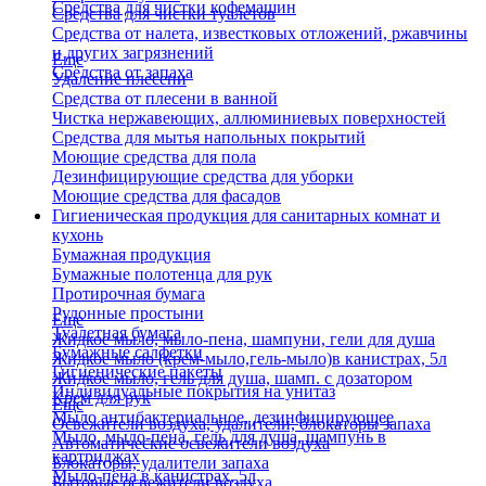
Средства для чистки кофемашин
Средства для чистки туалетов
Средства от налета, известковых отложений, ржавчины
и других загрязнений
Еще
Средства от запаха
Удаление плесени
Средства от плесени в ванной
Чистка нержавеющих, аллюминиевых поверхностей
Средства для мытья напольных покрытий
Моющие средства для пола
Дезинфицирующие средства для уборки
Моющие средства для фасадов
Гигиеническая продукция для санитарных комнат и
кухонь
Бумажная продукция
Бумажные полотенца для рук
Протирочная бумага
Рулонные простыни
Еще
Туалетная бумага
Жидкое мыло, мыло-пена, шампуни, гели для душа
Бумажные салфетки
Жидкое мыло (крем-мыло,гель-мыло)в канистрах, 5л
Гигиенические пакеты
Жидкое мыло, гель для душа, шамп. с дозатором
Индивидуальные покрытия на унитаз
Крем для рук
Еще
Мыло антибактериальное, дезинфицирующее
Освежители воздуха, удалители, блокаторы запаха
Мыло, мыло-пена, гель для душа, шампунь в
Автоматические освежители воздуха
картриджах
Блокаторы, удалители запаха
Мыло-пена в канистрах, 5л
Бытовые освежители воздуха