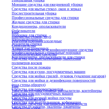
Генеральная уборка
Моющие средства для ежедневной уборки
Средства для мытья стекол, окон и зеркал
Послестроительная уборка
Профессиональные средства для стирки
Жидкие средства для стирки
Кондиционеры, ополаскиватели
Отбеливатели
Еще
Порошки для стирки
Прочистка стоков, труб
Пятновыводители
Реагенты противогололедные
Усилители стирки
Спец.средства
Химия для прачечных
Антисептические и дезинфицирующие средства
Профессиональные стиральные порошки
Антисептические средства
Кондиционеры, ополаскиватели для стирки
Средства для кристаллизации, нанесения
полимеров,восков
Средства после пожара
Средства для кухни, посудомоечных машин
Средства для мойки грилей, духовок (удаление нагаров)
Средства для мойки и дезинфекции поверхностей
(пол,стены,оброруд)
Еще
Средства для паровенткоматов
Тара и аксессуары (помпы, распылители, контейнеры
Средства для посудомоечных машин
замачивания)
Средства для ручной мойки посуды
Уборка производств
Средства для холодильников, кофемашин
Моющие средства для пищевых производств
Средства от накипи, окалины, ржавчины
Уборка сан.узлов