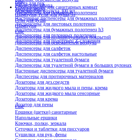
Еще
Паста для рук
Удалители запаха
Оборудование для санитарных комнат
Твердое мыло
Освежители воздуха 300 мл
Диспенсеры для бумажных полотенец
Шампуни, гели для душа,5л
Настенные диспенсеры для бумажных полотенец
Гели для душа
Диспенсеры для листовых полотенец
Шампуни
Диспенсеры для бумажных полотенец h3
Еще
Диспенсеры для рулонных полотенец
Диспенсеры для индивидуальных покрытий
Диспенсеры для полотенец Z-сложения
Диспенсеры для освежителей воздуха
Диспенсеры для салфеток
Диспенсеры для салфеток настольные
Диспенсеры для туалетной бумаги
Диспенсеры для туалетной бумаги в больших рулонах
Настенные диспенсеры для туалетной бумаги
Диспесеры для протирочных материалов
Дозаторы для дез.средств
Дозаторы для жидкого мыла и пены, крема
Дозаторы для жидкого мыла сенсорные
Дозаторы для крема
Дозатор для пены
Еще
Ершики (щетки) санитарные
Напольные ершики
Крючки, полки, зеркала
Сеточки и таблетки для писсуаров
Сушилки для рук, фены