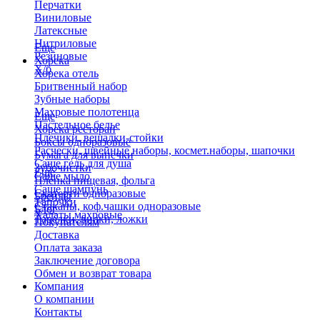
Перчатки
Виниловые
Латексные
Нитриловые
Еще
Резиновые
Хорека
Х/б
Хорека отель
Бритвенный набор
Зубные наборы
Махровые полотенца
Еще
Пастельное белье
Хорека ресторан
Плечики, вешалки-стойки
Боксы одноразовые
Расчески, швейные наборы, космет.наборы, шапочки
Бумага для выпечки
Саше гель для душа
Зубочистки
Еще
Саше мыло
Пленка пищевая, фольга
Саше шампунь
Скатерти одноразовые
Бренды
Тапочки
Стаканы, коф.чашки одноразовые
Блог
Халаты махровые
Тарелки, вилки, ложки
Покупателям
Доставка
Оплата заказа
Заключение договора
Обмен и возврат товара
Компания
О компании
Контакты