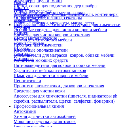
Флаундеры, ручки, мопы
Грабли
Щетки, совки для подметания, дер.швабры
Лопаты
Еще
Отжим для тележек
Метлы, веники, щетки метал., совки
Тара и аксессуары (помпы, распылители, контейнеры
Ручки для швабр
Опрыскиватели, шланги, секаторы
замачивания)
Мопы
Садовые тележки, мотокосы, масла, лески
Профессиональная химия и акссесуары для химчистки
Швабры
Черенки
Основные средства для чистки ковров и мебели
Веники
Средства для чистки ковров и текстиля
Щетки металлические
Химия для химчистки мебели
Совки уличные
Преспреи для химчистки
Шланги
Кислотные ополаскиватели
Секаторы
Отбеливатели для матрасов, ковров, обивки мебели
Мотокосы
Усилители моющих средств
Пятновыводители для ковров и обивки мебели
Удалители и нейтрализаторы запахов
Шампуни для чистки ковров и мебели
Пеногасители
Пропитки, антистатики для ковров и текстиля
Средства для чистки кожи
Аксессуары для химчистки (шпателя, индикаторы ph,
скребки, распылители, щетки, салфетки, фонарики)
Профессиональная химия
Автохимия
Химия для чистки автомобилей
Моющие средства для автомоек
Генеральная уборка