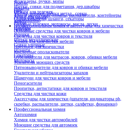
Флаундеры, ручки, мопы
Грабли
Щетки, совки для подметания, дер.швабры
Лопаты
Еще
Отжим для тележек
Метлы, веники, щетки метал., совки
Тара и аксессуары (помпы, распылители, контейнеры
Ручки для швабр
Опрыскиватели, шланги, секаторы
замачивания)
Мопы
Садовые тележки, мотокосы, масла, лески
Профессиональная химия и акссесуары для химчистки
Швабры
Черенки
Основные средства для чистки ковров и мебели
Веники
Средства для чистки ковров и текстиля
Щетки металлические
Химия для химчистки мебели
Совки уличные
Преспреи для химчистки
Шланги
Кислотные ополаскиватели
Секаторы
Отбеливатели для матрасов, ковров, обивки мебели
Мотокосы
Усилители моющих средств
Пятновыводители для ковров и обивки мебели
Удалители и нейтрализаторы запахов
Шампуни для чистки ковров и мебели
Пеногасители
Пропитки, антистатики для ковров и текстиля
Средства для чистки кожи
Аксессуары для химчистки (шпателя, индикаторы ph,
скребки, распылители, щетки, салфетки, фонарики)
Профессиональная химия
Автохимия
Химия для чистки автомобилей
Моющие средства для автомоек