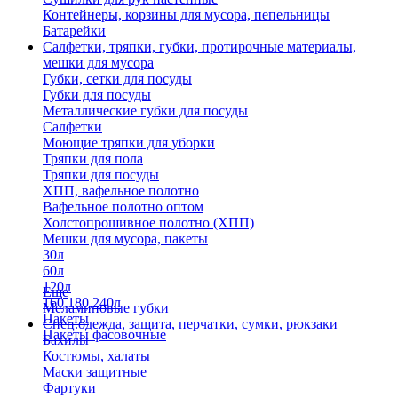
Контейнеры, корзины для мусора, пепельницы
Батарейки
Салфетки, тряпки, губки, протирочные материалы,
мешки для мусора
Губки, сетки для посуды
Губки для посуды
Металлические губки для посуды
Салфетки
Моющие тряпки для уборки
Тряпки для пола
Тряпки для посуды
ХПП, вафельное полотно
Вафельное полотно оптом
Холстопрошивное полотно (ХПП)
Мешки для мусора, пакеты
30л
60л
120л
Еще
160,180,240л
Меламиновые губки
Пакеты
Спец.одежда, защита, перчатки, сумки, рюкзаки
Пакеты фасовочные
Бахилы
Костюмы, халаты
Маски защитные
Фартуки