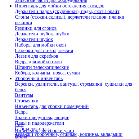
Запасные части для оборудования
Инвентарь для мойки остекления,фасадов
Держатели падов (скурблоки), пады, скотч-брайт
Сгоны (стяжки,склизы), держатели планок, планки,
резинки
Резинки для сгонов
Держатели шубок, шубки
Держатели шубок
Наборы для мойки окон
Скребки для стекол, лезвия
Лезвия для скребков
Ведра для мойки окон
Штанги телескопические
Кобура, колчаны, пояса, сумки
Уборочный инвентарь
Веревки, удлинтели, вантузы, стремянки, сушилки для
белья
Вантузы
Стремянки
Инвентарь для уборки помещений
Ведра
Знаки предупреждающие
Пады и падодержатели
Еще
Сгоны для пола
Инвентарь для уборки улиц
Тележки уборочные, отжимы, корзины, вкладыши
Вилы