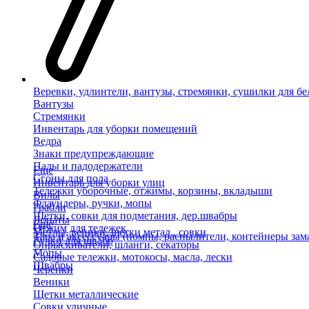
Веревки, удлинтели, вантузы, стремянки, сушилки для бе
Вантузы
Стремянки
Инвентарь для уборки помещений
Ведра
Знаки предупреждающие
Пады и падодержатели
Еще
Сгоны для пола
Инвентарь для уборки улиц
Тележки уборочные, отжимы, корзины, вкладыши
Вилы
Флаундеры, ручки, мопы
Грабли
Щетки, совки для подметания, дер.швабры
Лопаты
Еще
Отжим для тележек
Метлы, веники, щетки метал., совки
Тара и аксессуары (помпы, распылители, контейнеры зам
Ручки для швабр
Опрыскиватели, шланги, секаторы
Мопы
Садовые тележки, мотокосы, масла, лески
Швабры
Черенки
Веники
Щетки металлические
Совки уличные