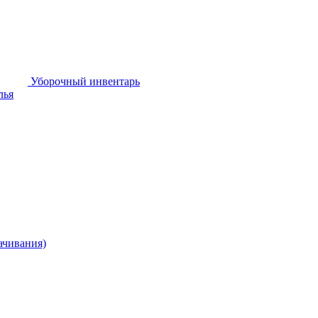
Уборочный инвентарь
лья
ачивания)