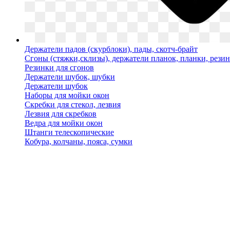
Держатели падов (скурблоки), пады, скотч-брайт
Сгоны (стяжки,склизы), держатели планок, планки, рези
Резинки для сгонов
Держатели шубок, шубки
Держатели шубок
Наборы для мойки окон
Скребки для стекол, лезвия
Лезвия для скребков
Ведра для мойки окон
Штанги телескопические
Кобура, колчаны, пояса, сумки