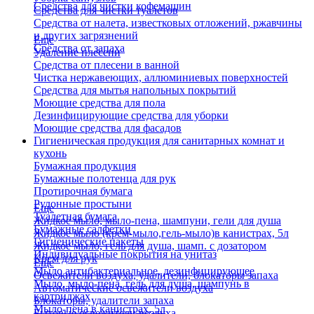
Средства для чистки кофемашин
Средства для чистки туалетов
Средства от налета, известковых отложений, ржавчины
и других загрязнений
Еще
Средства от запаха
Удаление плесени
Средства от плесени в ванной
Чистка нержавеющих, аллюминиевых поверхностей
Средства для мытья напольных покрытий
Моющие средства для пола
Дезинфицирующие средства для уборки
Моющие средства для фасадов
Гигиеническая продукция для санитарных комнат и
кухонь
Бумажная продукция
Бумажные полотенца для рук
Протирочная бумага
Рулонные простыни
Еще
Туалетная бумага
Жидкое мыло, мыло-пена, шампуни, гели для душа
Бумажные салфетки
Жидкое мыло (крем-мыло,гель-мыло)в канистрах, 5л
Гигиенические пакеты
Жидкое мыло, гель для душа, шамп. с дозатором
Индивидуальные покрытия на унитаз
Крем для рук
Еще
Мыло антибактериальное, дезинфицирующее
Освежители воздуха, удалители, блокаторы запаха
Мыло, мыло-пена, гель для душа, шампунь в
Автоматические освежители воздуха
картриджах
Блокаторы, удалители запаха
Мыло-пена в канистрах, 5л
Бытовые освежители воздуха