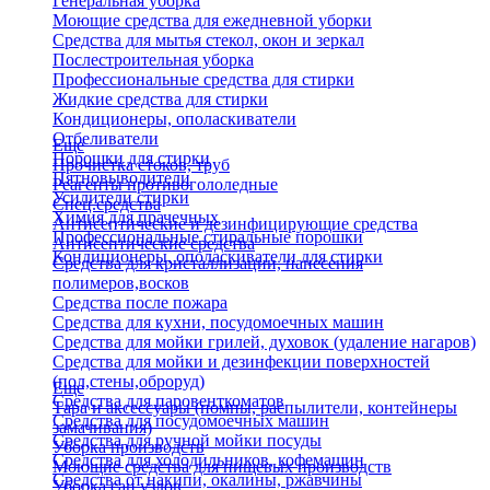
Генеральная уборка
Моющие средства для ежедневной уборки
Средства для мытья стекол, окон и зеркал
Послестроительная уборка
Профессиональные средства для стирки
Жидкие средства для стирки
Кондиционеры, ополаскиватели
Отбеливатели
Еще
Порошки для стирки
Прочистка стоков, труб
Пятновыводители
Реагенты противогололедные
Усилители стирки
Спец.средства
Химия для прачечных
Антисептические и дезинфицирующие средства
Профессиональные стиральные порошки
Антисептические средства
Кондиционеры, ополаскиватели для стирки
Средства для кристаллизации, нанесения
полимеров,восков
Средства после пожара
Средства для кухни, посудомоечных машин
Средства для мойки грилей, духовок (удаление нагаров)
Средства для мойки и дезинфекции поверхностей
(пол,стены,оброруд)
Еще
Средства для паровенткоматов
Тара и аксессуары (помпы, распылители, контейнеры
Средства для посудомоечных машин
замачивания)
Средства для ручной мойки посуды
Уборка производств
Средства для холодильников, кофемашин
Моющие средства для пищевых производств
Средства от накипи, окалины, ржавчины
Уборка сан.узлов