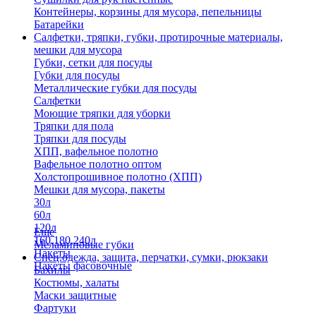
Контейнеры, корзины для мусора, пепельницы
Батарейки
Салфетки, тряпки, губки, протирочные материалы,
мешки для мусора
Губки, сетки для посуды
Губки для посуды
Металлические губки для посуды
Салфетки
Моющие тряпки для уборки
Тряпки для пола
Тряпки для посуды
ХПП, вафельное полотно
Вафельное полотно оптом
Холстопрошивное полотно (ХПП)
Мешки для мусора, пакеты
30л
60л
120л
Еще
160,180,240л
Меламиновые губки
Пакеты
Спец.одежда, защита, перчатки, сумки, рюкзаки
Пакеты фасовочные
Бахилы
Костюмы, халаты
Маски защитные
Фартуки