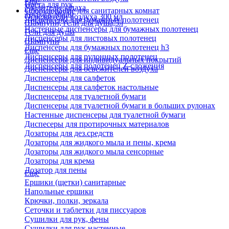
Еще
Паста для рук
Удалители запаха
Оборудование для санитарных комнат
Твердое мыло
Освежители воздуха 300 мл
Диспенсеры для бумажных полотенец
Шампуни, гели для душа,5л
Настенные диспенсеры для бумажных полотенец
Гели для душа
Диспенсеры для листовых полотенец
Шампуни
Диспенсеры для бумажных полотенец h3
Еще
Диспенсеры для рулонных полотенец
Диспенсеры для индивидуальных покрытий
Диспенсеры для полотенец Z-сложения
Диспенсеры для освежителей воздуха
Диспенсеры для салфеток
Диспенсеры для салфеток настольные
Диспенсеры для туалетной бумаги
Диспенсеры для туалетной бумаги в больших рулонах
Настенные диспенсеры для туалетной бумаги
Диспесеры для протирочных материалов
Дозаторы для дез.средств
Дозаторы для жидкого мыла и пены, крема
Дозаторы для жидкого мыла сенсорные
Дозаторы для крема
Дозатор для пены
Еще
Ершики (щетки) санитарные
Напольные ершики
Крючки, полки, зеркала
Сеточки и таблетки для писсуаров
Сушилки для рук, фены
Сушилки для рук настенные