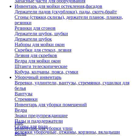
Запасные части для оборудования
Инвентарь для мойки остекления,фасадов
Держатели падов (скурблоки), пады, скотч-брайт
Сгоны (стяжки,склизы), держатели планок, планки,
резинки
Резинки для сгонов
Держатели шубок, шубки
Держатели шубок
Наборы для мойки окон
Скребки для стекол, лезвия
Лезвия для скребков
Ведра для мойки окон
Штанги телескопические
Кобура, колчаны, пояса, сумки
Уборочный инвентарь
Веревки, удлинтели, вантузы, стремянки, сушилки для
белья
Вантузы
Стремянки
Инвентарь для уборки помещений
Ведра
Знаки предупреждающие
Пады и падодержатели
Еще
Сгоны для пола
Инвентарь для уборки улиц
Тележки уборочные, отжимы, корзины, вкладыши
Вилы