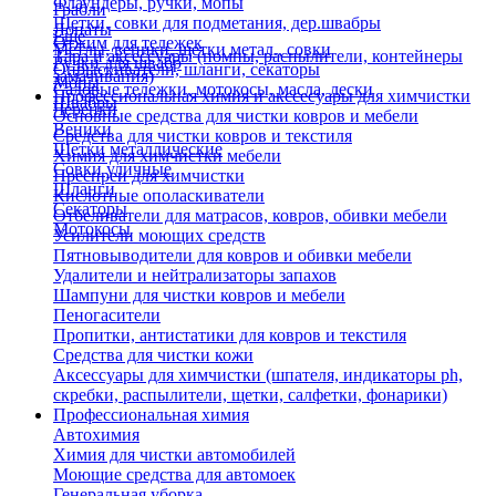
Флаундеры, ручки, мопы
Грабли
Щетки, совки для подметания, дер.швабры
Лопаты
Еще
Отжим для тележек
Метлы, веники, щетки метал., совки
Тара и аксессуары (помпы, распылители, контейнеры
Ручки для швабр
Опрыскиватели, шланги, секаторы
замачивания)
Мопы
Садовые тележки, мотокосы, масла, лески
Профессиональная химия и акссесуары для химчистки
Швабры
Черенки
Основные средства для чистки ковров и мебели
Веники
Средства для чистки ковров и текстиля
Щетки металлические
Химия для химчистки мебели
Совки уличные
Преспреи для химчистки
Шланги
Кислотные ополаскиватели
Секаторы
Отбеливатели для матрасов, ковров, обивки мебели
Мотокосы
Усилители моющих средств
Пятновыводители для ковров и обивки мебели
Удалители и нейтрализаторы запахов
Шампуни для чистки ковров и мебели
Пеногасители
Пропитки, антистатики для ковров и текстиля
Средства для чистки кожи
Аксессуары для химчистки (шпателя, индикаторы ph,
скребки, распылители, щетки, салфетки, фонарики)
Профессиональная химия
Автохимия
Химия для чистки автомобилей
Моющие средства для автомоек
Генеральная уборка