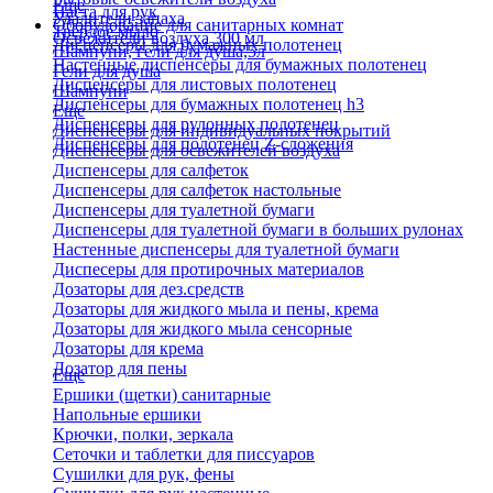
Еще
Паста для рук
Удалители запаха
Оборудование для санитарных комнат
Твердое мыло
Освежители воздуха 300 мл
Диспенсеры для бумажных полотенец
Шампуни, гели для душа,5л
Настенные диспенсеры для бумажных полотенец
Гели для душа
Диспенсеры для листовых полотенец
Шампуни
Диспенсеры для бумажных полотенец h3
Еще
Диспенсеры для рулонных полотенец
Диспенсеры для индивидуальных покрытий
Диспенсеры для полотенец Z-сложения
Диспенсеры для освежителей воздуха
Диспенсеры для салфеток
Диспенсеры для салфеток настольные
Диспенсеры для туалетной бумаги
Диспенсеры для туалетной бумаги в больших рулонах
Настенные диспенсеры для туалетной бумаги
Диспесеры для протирочных материалов
Дозаторы для дез.средств
Дозаторы для жидкого мыла и пены, крема
Дозаторы для жидкого мыла сенсорные
Дозаторы для крема
Дозатор для пены
Еще
Ершики (щетки) санитарные
Напольные ершики
Крючки, полки, зеркала
Сеточки и таблетки для писсуаров
Сушилки для рук, фены