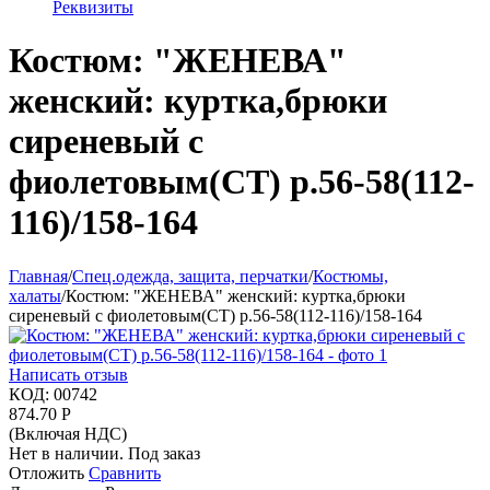
Реквизиты
Костюм: "ЖЕНЕВА"
женский: куртка,брюки
сиреневый с
фиолетовым(СТ) р.56-58(112-
116)/158-164
Главная
/
Спец.одежда, защита, перчатки
/
Костюмы,
халаты
/
Костюм: "ЖЕНЕВА" женский: куртка,брюки
сиреневый с фиолетовым(СТ) р.56-58(112-116)/158-164
Написать отзыв
КОД:
00742
874.70
Р
(Включая НДС)
Нет в наличии. Под заказ
Отложить
Сравнить