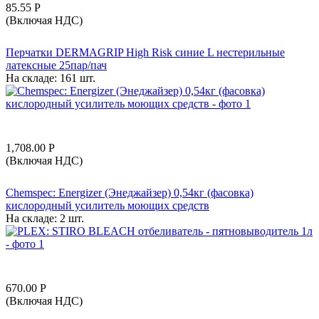
85.55
Р
(Включая НДС)
Перчатки DERMAGRIP High Risk синие L нестерильные
латексные 25пар/пач
На складе:
161 шт.
1,708.00
Р
(Включая НДС)
Chemspec: Energizer (Энеджайзер) 0,54кг (фасовка)
кислородный усилитель моющих средств
На складе:
2 шт.
670.00
Р
(Включая НДС)