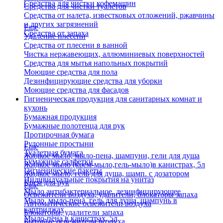
Средства для чистки кофемашин
Средства для чистки туалетов
Средства от налета, известковых отложений, ржавчины
и других загрязнений
Еще
Средства от запаха
Удаление плесени
Средства от плесени в ванной
Чистка нержавеющих, аллюминиевых поверхностей
Средства для мытья напольных покрытий
Моющие средства для пола
Дезинфицирующие средства для уборки
Моющие средства для фасадов
Гигиеническая продукция для санитарных комнат и
кухонь
Бумажная продукция
Бумажные полотенца для рук
Протирочная бумага
Рулонные простыни
Еще
Туалетная бумага
Жидкое мыло, мыло-пена, шампуни, гели для душа
Бумажные салфетки
Жидкое мыло (крем-мыло,гель-мыло)в канистрах, 5л
Гигиенические пакеты
Жидкое мыло, гель для душа, шамп. с дозатором
Индивидуальные покрытия на унитаз
Крем для рук
Еще
Мыло антибактериальное, дезинфицирующее
Освежители воздуха, удалители, блокаторы запаха
Мыло, мыло-пена, гель для душа, шампунь в
Автоматические освежители воздуха
картриджах
Блокаторы, удалители запаха
Мыло-пена в канистрах, 5л
Бытовые освежители воздуха