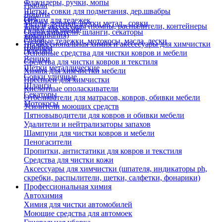
Флаундеры, ручки, мопы
Грабли
Щетки, совки для подметания, дер.швабры
Лопаты
Еще
Отжим для тележек
Метлы, веники, щетки метал., совки
Тара и аксессуары (помпы, распылители, контейнеры
Ручки для швабр
Опрыскиватели, шланги, секаторы
замачивания)
Мопы
Садовые тележки, мотокосы, масла, лески
Профессиональная химия и акссесуары для химчистки
Швабры
Черенки
Основные средства для чистки ковров и мебели
Веники
Средства для чистки ковров и текстиля
Щетки металлические
Химия для химчистки мебели
Совки уличные
Преспреи для химчистки
Шланги
Кислотные ополаскиватели
Секаторы
Отбеливатели для матрасов, ковров, обивки мебели
Мотокосы
Усилители моющих средств
Пятновыводители для ковров и обивки мебели
Удалители и нейтрализаторы запахов
Шампуни для чистки ковров и мебели
Пеногасители
Пропитки, антистатики для ковров и текстиля
Средства для чистки кожи
Аксессуары для химчистки (шпателя, индикаторы ph,
скребки, распылители, щетки, салфетки, фонарики)
Профессиональная химия
Автохимия
Химия для чистки автомобилей
Моющие средства для автомоек