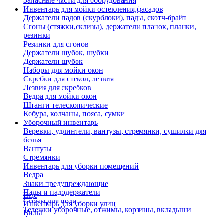
Запасные части для оборудования
Инвентарь для мойки остекления,фасадов
Держатели падов (скурблоки), пады, скотч-брайт
Сгоны (стяжки,склизы), держатели планок, планки,
резинки
Резинки для сгонов
Держатели шубок, шубки
Держатели шубок
Наборы для мойки окон
Скребки для стекол, лезвия
Лезвия для скребков
Ведра для мойки окон
Штанги телескопические
Кобура, колчаны, пояса, сумки
Уборочный инвентарь
Веревки, удлинтели, вантузы, стремянки, сушилки для
белья
Вантузы
Стремянки
Инвентарь для уборки помещений
Ведра
Знаки предупреждающие
Пады и падодержатели
Еще
Сгоны для пола
Инвентарь для уборки улиц
Тележки уборочные, отжимы, корзины, вкладыши
Вилы