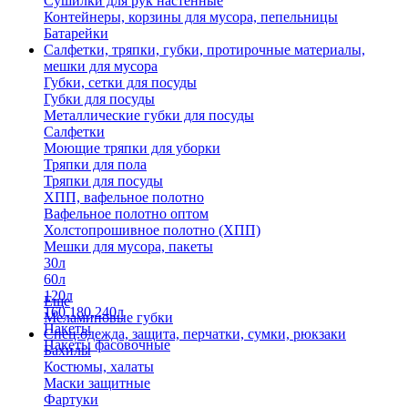
Сушилки для рук настенные
Контейнеры, корзины для мусора, пепельницы
Батарейки
Салфетки, тряпки, губки, протирочные материалы,
мешки для мусора
Губки, сетки для посуды
Губки для посуды
Металлические губки для посуды
Салфетки
Моющие тряпки для уборки
Тряпки для пола
Тряпки для посуды
ХПП, вафельное полотно
Вафельное полотно оптом
Холстопрошивное полотно (ХПП)
Мешки для мусора, пакеты
30л
60л
120л
Еще
160,180,240л
Меламиновые губки
Пакеты
Спец.одежда, защита, перчатки, сумки, рюкзаки
Пакеты фасовочные
Бахилы
Костюмы, халаты
Маски защитные
Фартуки