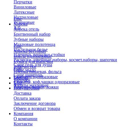
Перчатки
Виниловые
Латексные
Нитриловые
Еще
Резиновые
Хорека
Х/б
Хорека отель
Бритвенный набор
Зубные наборы
Махровые полотенца
Еще
Пастельное белье
Хорека ресторан
Плечики, вешалки-стойки
Боксы одноразовые
Расчески, швейные наборы, космет.наборы, шапочки
Бумага для выпечки
Саше гель для душа
Зубочистки
Еще
Саше мыло
Пленка пищевая, фольга
Саше шампунь
Скатерти одноразовые
Бренды
Тапочки
Стаканы, коф.чашки одноразовые
Блог
Халаты махровые
Тарелки, вилки, ложки
Покупателям
Доставка
Оплата заказа
Заключение договора
Обмен и возврат товара
Компания
О компании
Контакты