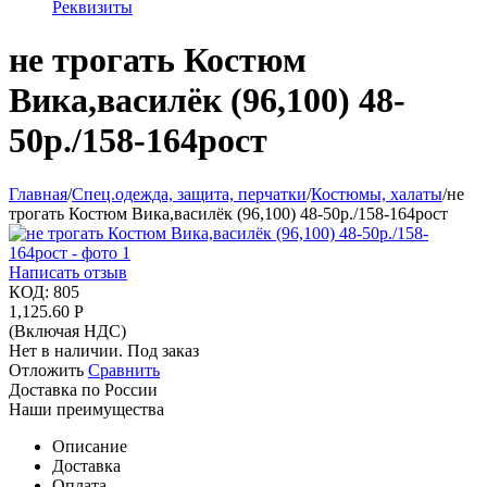
Реквизиты
не трогать Костюм
Вика,василёк (96,100) 48-
50р./158-164рост
Главная
/
Спец.одежда, защита, перчатки
/
Костюмы, халаты
/
не
трогать Костюм Вика,василёк (96,100) 48-50р./158-164рост
Написать отзыв
КОД:
805
1,125.60
Р
(Включая НДС)
Нет в наличии. Под заказ
Отложить
Сравнить
Доставка по России
Наши преимущества
Описание
Доставка
Оплата