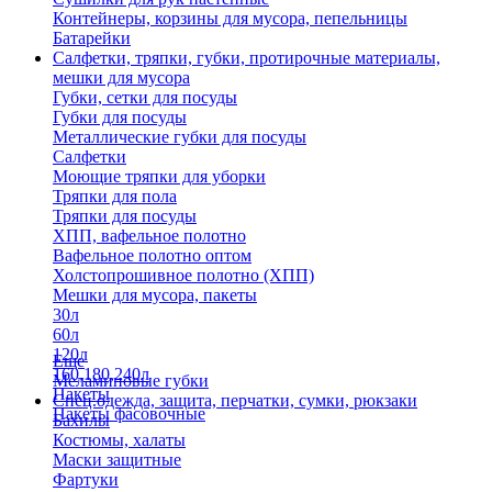
Контейнеры, корзины для мусора, пепельницы
Батарейки
Салфетки, тряпки, губки, протирочные материалы,
мешки для мусора
Губки, сетки для посуды
Губки для посуды
Металлические губки для посуды
Салфетки
Моющие тряпки для уборки
Тряпки для пола
Тряпки для посуды
ХПП, вафельное полотно
Вафельное полотно оптом
Холстопрошивное полотно (ХПП)
Мешки для мусора, пакеты
30л
60л
120л
Еще
160,180,240л
Меламиновые губки
Пакеты
Спец.одежда, защита, перчатки, сумки, рюкзаки
Пакеты фасовочные
Бахилы
Костюмы, халаты
Маски защитные
Фартуки