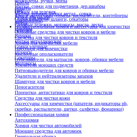
Флаундеры, ручки, мопы
Грабли
Щетки, совки для подметания, дер.швабры
Лопаты
Еще
Отжим для тележек
Метлы, веники, щетки метал., совки
Тара и аксессуары (помпы, распылители, контейнеры
Ручки для швабр
Опрыскиватели, шланги, секаторы
замачивания)
Мопы
Садовые тележки, мотокосы, масла, лески
Профессиональная химия и акссесуары для химчистки
Швабры
Черенки
Основные средства для чистки ковров и мебели
Веники
Средства для чистки ковров и текстиля
Щетки металлические
Химия для химчистки мебели
Совки уличные
Преспреи для химчистки
Шланги
Кислотные ополаскиватели
Секаторы
Отбеливатели для матрасов, ковров, обивки мебели
Мотокосы
Усилители моющих средств
Пятновыводители для ковров и обивки мебели
Удалители и нейтрализаторы запахов
Шампуни для чистки ковров и мебели
Пеногасители
Пропитки, антистатики для ковров и текстиля
Средства для чистки кожи
Аксессуары для химчистки (шпателя, индикаторы ph,
скребки, распылители, щетки, салфетки, фонарики)
Профессиональная химия
Автохимия
Химия для чистки автомобилей
Моющие средства для автомоек
Генеральная уборка