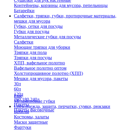
Сушилки для рук настенные
Контейнеры, корзины для мусора, пепельницы
Батарейки
Салфетки, тряпки, губки, протирочные материалы,
мешки для мусора
Губки, сетки для посуды
Губки для посуды
Металлические губки для посуды
Салфетки
Моющие тряпки для уборки
Тряпки для пола
Тряпки для посуды
ХПП, вафельное полотно
Вафельное полотно оптом
Холстопрошивное полотно (ХПП)
Мешки для мусора, пакеты
30л
60л
120л
Еще
160,180,240л
Меламиновые губки
Пакеты
Спец.одежда, защита, перчатки, сумки, рюкзаки
Пакеты фасовочные
Бахилы
Костюмы, халаты
Маски защитные
Фартуки