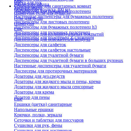
Еще
Паста для рук
Удалители запаха
Оборудование для санитарных комнат
Твердое мыло
Освежители воздуха 300 мл
Диспенсеры для бумажных полотенец
Шампуни, гели для душа,5л
Настенные диспенсеры для бумажных полотенец
Гели для душа
Диспенсеры для листовых полотенец
Шампуни
Диспенсеры для бумажных полотенец h3
Еще
Диспенсеры для рулонных полотенец
Диспенсеры для индивидуальных покрытий
Диспенсеры для полотенец Z-сложения
Диспенсеры для освежителей воздуха
Диспенсеры для салфеток
Диспенсеры для салфеток настольные
Диспенсеры для туалетной бумаги
Диспенсеры для туалетной бумаги в больших рулонах
Настенные диспенсеры для туалетной бумаги
Диспесеры для протирочных материалов
Дозаторы для дез.средств
Дозаторы для жидкого мыла и пены, крема
Дозаторы для жидкого мыла сенсорные
Дозаторы для крема
Дозатор для пены
Еще
Ершики (щетки) санитарные
Напольные ершики
Крючки, полки, зеркала
Сеточки и таблетки для писсуаров
Сушилки для рук, фены
Сушилки для рук настенные