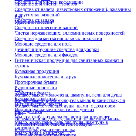
Средства для чистки кофемашин
Средства для чистки туалетов
Средства от налета, известковых отложений, ржавчины
и других загрязнений
Еще
Средства от запаха
Удаление плесени
Средства от плесени в ванной
Чистка нержавеющих, аллюминиевых поверхностей
Средства для мытья напольных покрытий
Моющие средства для пола
Дезинфицирующие средства для уборки
Моющие средства для фасадов
Гигиеническая продукция для санитарных комнат и
кухонь
Бумажная продукция
Бумажные полотенца для рук
Протирочная бумага
Рулонные простыни
Еще
Туалетная бумага
Жидкое мыло, мыло-пена, шампуни, гели для душа
Бумажные салфетки
Жидкое мыло (крем-мыло,гель-мыло)в канистрах, 5л
Гигиенические пакеты
Жидкое мыло, гель для душа, шамп. с дозатором
Индивидуальные покрытия на унитаз
Крем для рук
Еще
Мыло антибактериальное, дезинфицирующее
Освежители воздуха, удалители, блокаторы запаха
Мыло, мыло-пена, гель для душа, шампунь в
Автоматические освежители воздуха
картриджах
Блокаторы, удалители запаха
Мыло-пена в канистрах, 5л
Бытовые освежители воздуха