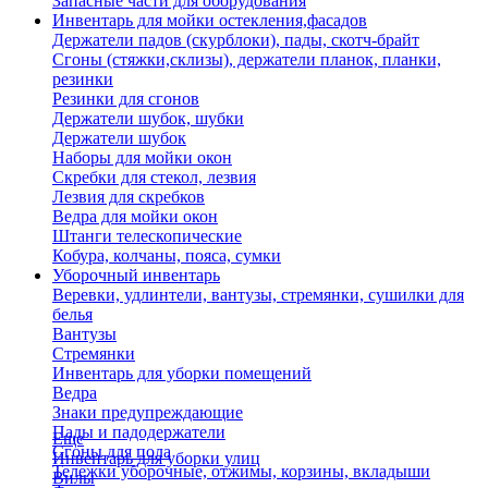
Запасные части для оборудования
Инвентарь для мойки остекления,фасадов
Держатели падов (скурблоки), пады, скотч-брайт
Сгоны (стяжки,склизы), держатели планок, планки,
резинки
Резинки для сгонов
Держатели шубок, шубки
Держатели шубок
Наборы для мойки окон
Скребки для стекол, лезвия
Лезвия для скребков
Ведра для мойки окон
Штанги телескопические
Кобура, колчаны, пояса, сумки
Уборочный инвентарь
Веревки, удлинтели, вантузы, стремянки, сушилки для
белья
Вантузы
Стремянки
Инвентарь для уборки помещений
Ведра
Знаки предупреждающие
Пады и падодержатели
Еще
Сгоны для пола
Инвентарь для уборки улиц
Тележки уборочные, отжимы, корзины, вкладыши
Вилы