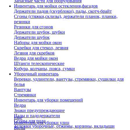
Запасные части для оборудования
Инвентарь для мойки остекления,фасадов
Держатели падов (скурблоки), пады, скотч-брайт
Сгоны (стяжки,склизы), держатели планок, планки,
резинки
Резинки для сгонов
Держатели шубок, шубки
Держатели шубок
Наборы для мойки окон
Скребки для стекол, лезвия
Лезвия для скребков
Ведра для мойки окон
Штанги телескопические
Кобура, колчаны, пояса, сумки
Уборочный инвентарь
Веревки, удлинтели, вантузы, стремянки, сушилки для
белья
Вантузы
Стремянки
Инвентарь для уборки помещений
Ведра
Знаки предупреждающие
Пады и падодержатели
Еще
Сгоны для пола
Инвентарь для уборки улиц
Тележки уборочные, отжимы, корзины, вкладыши
Вилы