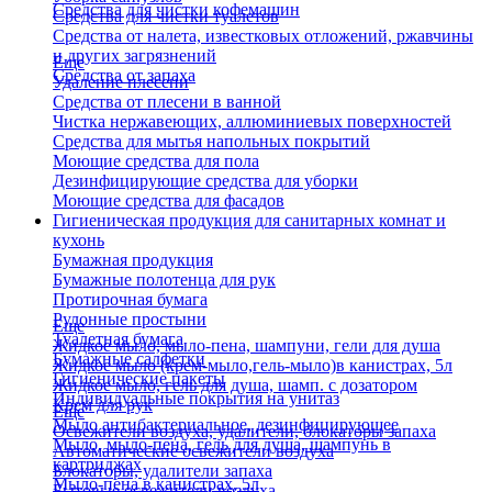
Средства для чистки кофемашин
Средства для чистки туалетов
Средства от налета, известковых отложений, ржавчины
и других загрязнений
Еще
Средства от запаха
Удаление плесени
Средства от плесени в ванной
Чистка нержавеющих, аллюминиевых поверхностей
Средства для мытья напольных покрытий
Моющие средства для пола
Дезинфицирующие средства для уборки
Моющие средства для фасадов
Гигиеническая продукция для санитарных комнат и
кухонь
Бумажная продукция
Бумажные полотенца для рук
Протирочная бумага
Рулонные простыни
Еще
Туалетная бумага
Жидкое мыло, мыло-пена, шампуни, гели для душа
Бумажные салфетки
Жидкое мыло (крем-мыло,гель-мыло)в канистрах, 5л
Гигиенические пакеты
Жидкое мыло, гель для душа, шамп. с дозатором
Индивидуальные покрытия на унитаз
Крем для рук
Еще
Мыло антибактериальное, дезинфицирующее
Освежители воздуха, удалители, блокаторы запаха
Мыло, мыло-пена, гель для душа, шампунь в
Автоматические освежители воздуха
картриджах
Блокаторы, удалители запаха
Мыло-пена в канистрах, 5л
Бытовые освежители воздуха