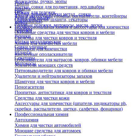
Флаундеры, ручки, мопы
Грабли
Щетки, совки для подметания, дер.швабры
Лопаты
Еще
Отжим для тележек
Метлы, веники, щетки метал., совки
Тара и аксессуары (помпы, распылители, контейнеры
Ручки для швабр
Опрыскиватели, шланги, секаторы
замачивания)
Мопы
Садовые тележки, мотокосы, масла, лески
Профессиональная химия и акссесуары для химчистки
Швабры
Черенки
Основные средства для чистки ковров и мебели
Веники
Средства для чистки ковров и текстиля
Щетки металлические
Химия для химчистки мебели
Совки уличные
Преспреи для химчистки
Шланги
Кислотные ополаскиватели
Секаторы
Отбеливатели для матрасов, ковров, обивки мебели
Мотокосы
Усилители моющих средств
Пятновыводители для ковров и обивки мебели
Удалители и нейтрализаторы запахов
Шампуни для чистки ковров и мебели
Пеногасители
Пропитки, антистатики для ковров и текстиля
Средства для чистки кожи
Аксессуары для химчистки (шпателя, индикаторы ph,
скребки, распылители, щетки, салфетки, фонарики)
Профессиональная химия
Автохимия
Химия для чистки автомобилей
Моющие средства для автомоек