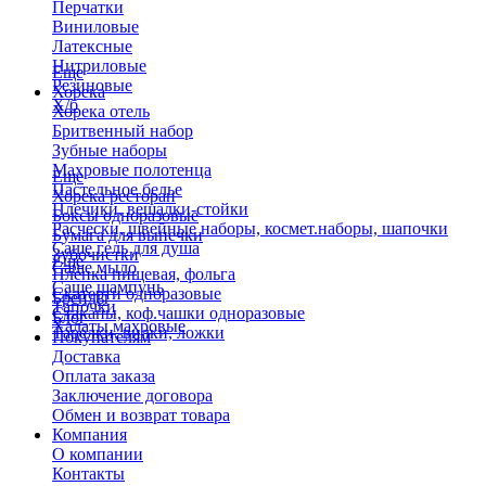
Перчатки
Виниловые
Латексные
Нитриловые
Еще
Резиновые
Хорека
Х/б
Хорека отель
Бритвенный набор
Зубные наборы
Махровые полотенца
Еще
Пастельное белье
Хорека ресторан
Плечики, вешалки-стойки
Боксы одноразовые
Расчески, швейные наборы, космет.наборы, шапочки
Бумага для выпечки
Саше гель для душа
Зубочистки
Еще
Саше мыло
Пленка пищевая, фольга
Саше шампунь
Скатерти одноразовые
Бренды
Тапочки
Стаканы, коф.чашки одноразовые
Блог
Халаты махровые
Тарелки, вилки, ложки
Покупателям
Доставка
Оплата заказа
Заключение договора
Обмен и возврат товара
Компания
О компании
Контакты