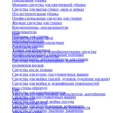
Генеральная уборка
Моющие средства для ежедневной уборки
Средства для мытья стекол, окон и зеркал
Послестроительная уборка
Профессиональные средства для стирки
Жидкие средства для стирки
Кондиционеры, ополаскиватели
Отбеливатели
Еще
Порошки для стирки
Прочистка стоков, труб
Пятновыводители
Реагенты противогололедные
Усилители стирки
Спец.средства
Химия для прачечных
Антисептические и дезинфицирующие средства
Профессиональные стиральные порошки
Антисептические средства
Кондиционеры, ополаскиватели для стирки
Средства для кристаллизации, нанесения
полимеров,восков
Средства после пожара
Средства для кухни, посудомоечных машин
Средства для мойки грилей, духовок (удаление нагаров)
Средства для мойки и дезинфекции поверхностей
(пол,стены,оброруд)
Еще
Средства для паровенткоматов
Тара и аксессуары (помпы, распылители, контейнеры
Средства для посудомоечных машин
замачивания)
Средства для ручной мойки посуды
Уборка производств
Средства для холодильников, кофемашин
Моющие средства для пищевых производств
Средства от накипи, окалины, ржавчины
Уборка сан.узлов