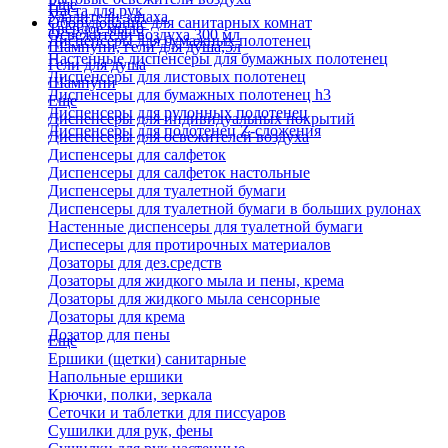
Еще
Паста для рук
Удалители запаха
Оборудование для санитарных комнат
Твердое мыло
Освежители воздуха 300 мл
Диспенсеры для бумажных полотенец
Шампуни, гели для душа,5л
Настенные диспенсеры для бумажных полотенец
Гели для душа
Диспенсеры для листовых полотенец
Шампуни
Диспенсеры для бумажных полотенец h3
Еще
Диспенсеры для рулонных полотенец
Диспенсеры для индивидуальных покрытий
Диспенсеры для полотенец Z-сложения
Диспенсеры для освежителей воздуха
Диспенсеры для салфеток
Диспенсеры для салфеток настольные
Диспенсеры для туалетной бумаги
Диспенсеры для туалетной бумаги в больших рулонах
Настенные диспенсеры для туалетной бумаги
Диспесеры для протирочных материалов
Дозаторы для дез.средств
Дозаторы для жидкого мыла и пены, крема
Дозаторы для жидкого мыла сенсорные
Дозаторы для крема
Дозатор для пены
Еще
Ершики (щетки) санитарные
Напольные ершики
Крючки, полки, зеркала
Сеточки и таблетки для писсуаров
Сушилки для рук, фены