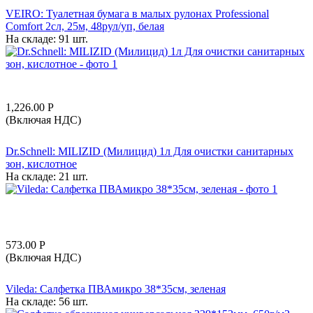
VEIRO: Туалетная бумага в малых рулонах Professional
Comfort 2сл, 25м, 48рул/уп, белая
На складе:
91 шт.
1,226.00
Р
(Включая НДС)
Dr.Schnell: MILIZID (Милицид) 1л Для очистки санитарных
зон, кислотное
На складе:
21 шт.
573.00
Р
(Включая НДС)
Vileda: Салфетка ПВАмикро 38*35см, зеленая
На складе:
56 шт.