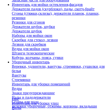
Запасные части для оборудования
Инвентарь для мойки остекления,фасадов
Держатели падов (скурблоки), пады, скотч-брайт
Сгоны (стяжки,склизы), держатели планок, планки,
резинки
Резинки для сгонов
Держатели шубок, шубки
Держатели шубок
Наборы для мойки окон
Скребки для стекол, лезвия
Лезвия для скребков
Ведра для мойки окон
Штанги телескопические
Кобура, колчаны, пояса, сумки
Уборочный инвентарь
Веревки, удлинтели, вантузы, стремянки, сушилки для
белья
Вантузы
Стремянки
Инвентарь для уборки помещений
Ведра
Знаки предупреждающие
Пады и падодержатели
Еще
Сгоны для пола
Инвентарь для уборки улиц
Тележки уборочные, отжимы, корзины, вкладыши
Вилы