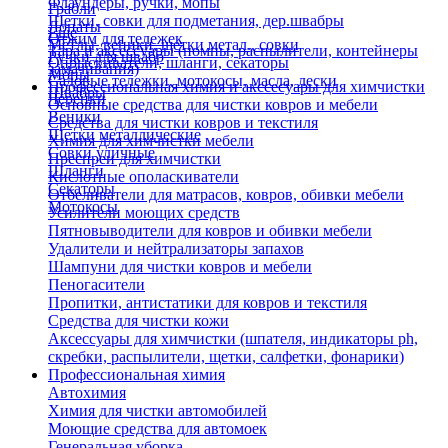
Флаундеры, ручки, мопы
Грабли
Щетки, совки для подметания, дер.швабры
Лопаты
Еще
Отжим для тележек
Метлы, веники, щетки метал., совки
Тара и аксессуары (помпы, распылители, контейнеры
Ручки для швабр
Опрыскиватели, шланги, секаторы
замачивания)
Мопы
Садовые тележки, мотокосы, масла, лески
Профессиональная химия и акссесуары для химчистки
Швабры
Черенки
Основные средства для чистки ковров и мебели
Веники
Средства для чистки ковров и текстиля
Щетки металлические
Химия для химчистки мебели
Совки уличные
Преспреи для химчистки
Шланги
Кислотные ополаскиватели
Секаторы
Отбеливатели для матрасов, ковров, обивки мебели
Мотокосы
Усилители моющих средств
Пятновыводители для ковров и обивки мебели
Удалители и нейтрализаторы запахов
Шампуни для чистки ковров и мебели
Пеногасители
Пропитки, антистатики для ковров и текстиля
Средства для чистки кожи
Аксессуары для химчистки (шпателя, индикаторы ph,
скребки, распылители, щетки, салфетки, фонарики)
Профессиональная химия
Автохимия
Химия для чистки автомобилей
Моющие средства для автомоек
Генеральная уборка