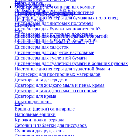
Еще
Паста для рук
Удалители запаха
Оборудование для санитарных комнат
Твердое мыло
Освежители воздуха 300 мл
Диспенсеры для бумажных полотенец
Шампуни, гели для душа,5л
Настенные диспенсеры для бумажных полотенец
Гели для душа
Диспенсеры для листовых полотенец
Шампуни
Диспенсеры для бумажных полотенец h3
Еще
Диспенсеры для рулонных полотенец
Диспенсеры для индивидуальных покрытий
Диспенсеры для полотенец Z-сложения
Диспенсеры для освежителей воздуха
Диспенсеры для салфеток
Диспенсеры для салфеток настольные
Диспенсеры для туалетной бумаги
Диспенсеры для туалетной бумаги в больших рулонах
Настенные диспенсеры для туалетной бумаги
Диспесеры для протирочных материалов
Дозаторы для дез.средств
Дозаторы для жидкого мыла и пены, крема
Дозаторы для жидкого мыла сенсорные
Дозаторы для крема
Дозатор для пены
Еще
Ершики (щетки) санитарные
Напольные ершики
Крючки, полки, зеркала
Сеточки и таблетки для писсуаров
Сушилки для рук, фены