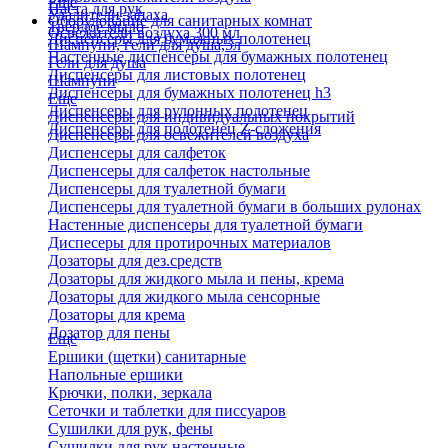
Еще
Паста для рук
Удалители запаха
Оборудование для санитарных комнат
Твердое мыло
Освежители воздуха 300 мл
Диспенсеры для бумажных полотенец
Шампуни, гели для душа,5л
Настенные диспенсеры для бумажных полотенец
Гели для душа
Диспенсеры для листовых полотенец
Шампуни
Диспенсеры для бумажных полотенец h3
Еще
Диспенсеры для рулонных полотенец
Диспенсеры для индивидуальных покрытий
Диспенсеры для полотенец Z-сложения
Диспенсеры для освежителей воздуха
Диспенсеры для салфеток
Диспенсеры для салфеток настольные
Диспенсеры для туалетной бумаги
Диспенсеры для туалетной бумаги в больших рулонах
Настенные диспенсеры для туалетной бумаги
Диспесеры для протирочных материалов
Дозаторы для дез.средств
Дозаторы для жидкого мыла и пены, крема
Дозаторы для жидкого мыла сенсорные
Дозаторы для крема
Дозатор для пены
Еще
Ершики (щетки) санитарные
Напольные ершики
Крючки, полки, зеркала
Сеточки и таблетки для писсуаров
Сушилки для рук, фены
Сушилки для рук настенные