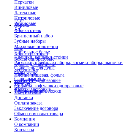
Перчатки
Виниловые
Латексные
Нитриловые
Еще
Резиновые
Хорека
Х/б
Хорека отель
Бритвенный набор
Зубные наборы
Махровые полотенца
Еще
Пастельное белье
Хорека ресторан
Плечики, вешалки-стойки
Боксы одноразовые
Расчески, швейные наборы, космет.наборы, шапочки
Бумага для выпечки
Саше гель для душа
Зубочистки
Еще
Саше мыло
Пленка пищевая, фольга
Саше шампунь
Скатерти одноразовые
Бренды
Тапочки
Стаканы, коф.чашки одноразовые
Блог
Халаты махровые
Тарелки, вилки, ложки
Покупателям
Доставка
Оплата заказа
Заключение договора
Обмен и возврат товара
Компания
О компании
Контакты