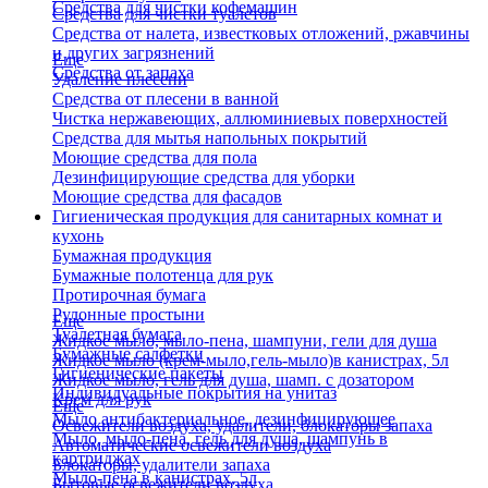
Средства для чистки кофемашин
Средства для чистки туалетов
Средства от налета, известковых отложений, ржавчины
и других загрязнений
Еще
Средства от запаха
Удаление плесени
Средства от плесени в ванной
Чистка нержавеющих, аллюминиевых поверхностей
Средства для мытья напольных покрытий
Моющие средства для пола
Дезинфицирующие средства для уборки
Моющие средства для фасадов
Гигиеническая продукция для санитарных комнат и
кухонь
Бумажная продукция
Бумажные полотенца для рук
Протирочная бумага
Рулонные простыни
Еще
Туалетная бумага
Жидкое мыло, мыло-пена, шампуни, гели для душа
Бумажные салфетки
Жидкое мыло (крем-мыло,гель-мыло)в канистрах, 5л
Гигиенические пакеты
Жидкое мыло, гель для душа, шамп. с дозатором
Индивидуальные покрытия на унитаз
Крем для рук
Еще
Мыло антибактериальное, дезинфицирующее
Освежители воздуха, удалители, блокаторы запаха
Мыло, мыло-пена, гель для душа, шампунь в
Автоматические освежители воздуха
картриджах
Блокаторы, удалители запаха
Мыло-пена в канистрах, 5л
Бытовые освежители воздуха