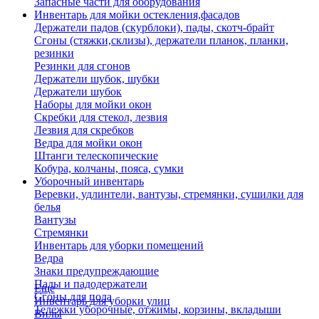
Запасные части для оборудования
Инвентарь для мойки остекления,фасадов
Держатели падов (скурблоки), пады, скотч-брайт
Сгоны (стяжки,склизы), держатели планок, планки,
резинки
Резинки для сгонов
Держатели шубок, шубки
Держатели шубок
Наборы для мойки окон
Скребки для стекол, лезвия
Лезвия для скребков
Ведра для мойки окон
Штанги телескопические
Кобура, колчаны, пояса, сумки
Уборочный инвентарь
Веревки, удлинтели, вантузы, стремянки, сушилки для
белья
Вантузы
Стремянки
Инвентарь для уборки помещений
Ведра
Знаки предупреждающие
Пады и падодержатели
Еще
Сгоны для пола
Инвентарь для уборки улиц
Тележки уборочные, отжимы, корзины, вкладыши
Вилы