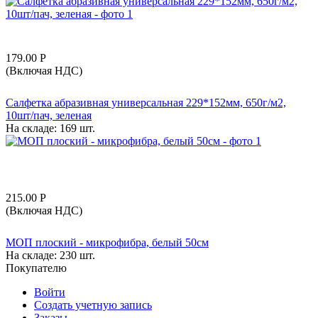
179.00
Р
(Включая НДС)
Салфетка абразивная универсальная 229*152мм, 650г/м2,
10шт/пач, зеленая
На складе:
169 шт.
215.00
Р
(Включая НДС)
МОП плоский - микрофибра, белый 50см
На складе:
230 шт.
Покупателю
Войти
Создать учетную запись
Заказы