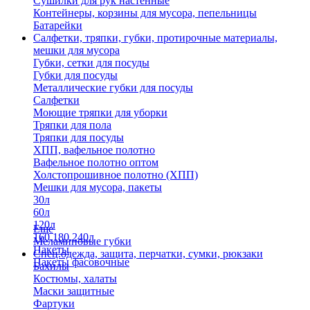
Сушилки для рук настенные
Контейнеры, корзины для мусора, пепельницы
Батарейки
Салфетки, тряпки, губки, протирочные материалы,
мешки для мусора
Губки, сетки для посуды
Губки для посуды
Металлические губки для посуды
Салфетки
Моющие тряпки для уборки
Тряпки для пола
Тряпки для посуды
ХПП, вафельное полотно
Вафельное полотно оптом
Холстопрошивное полотно (ХПП)
Мешки для мусора, пакеты
30л
60л
120л
Еще
160,180,240л
Меламиновые губки
Пакеты
Спец.одежда, защита, перчатки, сумки, рюкзаки
Пакеты фасовочные
Бахилы
Костюмы, халаты
Маски защитные
Фартуки