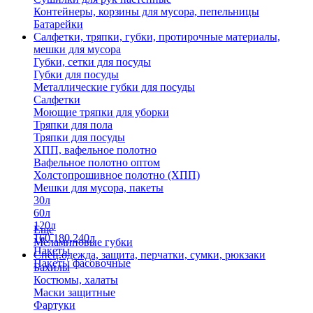
Контейнеры, корзины для мусора, пепельницы
Батарейки
Салфетки, тряпки, губки, протирочные материалы,
мешки для мусора
Губки, сетки для посуды
Губки для посуды
Металлические губки для посуды
Салфетки
Моющие тряпки для уборки
Тряпки для пола
Тряпки для посуды
ХПП, вафельное полотно
Вафельное полотно оптом
Холстопрошивное полотно (ХПП)
Мешки для мусора, пакеты
30л
60л
120л
Еще
160,180,240л
Меламиновые губки
Пакеты
Спец.одежда, защита, перчатки, сумки, рюкзаки
Пакеты фасовочные
Бахилы
Костюмы, халаты
Маски защитные
Фартуки