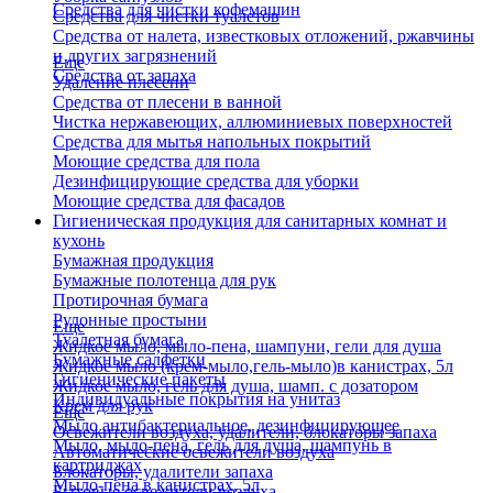
Средства для чистки кофемашин
Средства для чистки туалетов
Средства от налета, известковых отложений, ржавчины
и других загрязнений
Еще
Средства от запаха
Удаление плесени
Средства от плесени в ванной
Чистка нержавеющих, аллюминиевых поверхностей
Средства для мытья напольных покрытий
Моющие средства для пола
Дезинфицирующие средства для уборки
Моющие средства для фасадов
Гигиеническая продукция для санитарных комнат и
кухонь
Бумажная продукция
Бумажные полотенца для рук
Протирочная бумага
Рулонные простыни
Еще
Туалетная бумага
Жидкое мыло, мыло-пена, шампуни, гели для душа
Бумажные салфетки
Жидкое мыло (крем-мыло,гель-мыло)в канистрах, 5л
Гигиенические пакеты
Жидкое мыло, гель для душа, шамп. с дозатором
Индивидуальные покрытия на унитаз
Крем для рук
Еще
Мыло антибактериальное, дезинфицирующее
Освежители воздуха, удалители, блокаторы запаха
Мыло, мыло-пена, гель для душа, шампунь в
Автоматические освежители воздуха
картриджах
Блокаторы, удалители запаха
Мыло-пена в канистрах, 5л
Бытовые освежители воздуха