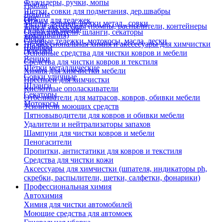
Флаундеры, ручки, мопы
Грабли
Щетки, совки для подметания, дер.швабры
Лопаты
Еще
Отжим для тележек
Метлы, веники, щетки метал., совки
Тара и аксессуары (помпы, распылители, контейнеры
Ручки для швабр
Опрыскиватели, шланги, секаторы
замачивания)
Мопы
Садовые тележки, мотокосы, масла, лески
Профессиональная химия и акссесуары для химчистки
Швабры
Черенки
Основные средства для чистки ковров и мебели
Веники
Средства для чистки ковров и текстиля
Щетки металлические
Химия для химчистки мебели
Совки уличные
Преспреи для химчистки
Шланги
Кислотные ополаскиватели
Секаторы
Отбеливатели для матрасов, ковров, обивки мебели
Мотокосы
Усилители моющих средств
Пятновыводители для ковров и обивки мебели
Удалители и нейтрализаторы запахов
Шампуни для чистки ковров и мебели
Пеногасители
Пропитки, антистатики для ковров и текстиля
Средства для чистки кожи
Аксессуары для химчистки (шпателя, индикаторы ph,
скребки, распылители, щетки, салфетки, фонарики)
Профессиональная химия
Автохимия
Химия для чистки автомобилей
Моющие средства для автомоек