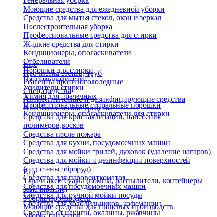
Генеральная уборка
Моющие средства для ежедневной уборки
Средства для мытья стекол, окон и зеркал
Послестроительная уборка
Профессиональные средства для стирки
Жидкие средства для стирки
Кондиционеры, ополаскиватели
Отбеливатели
Еще
Порошки для стирки
Прочистка стоков, труб
Пятновыводители
Реагенты противогололедные
Усилители стирки
Спец.средства
Химия для прачечных
Антисептические и дезинфицирующие средства
Профессиональные стиральные порошки
Антисептические средства
Кондиционеры, ополаскиватели для стирки
Средства для кристаллизации, нанесения
полимеров,восков
Средства после пожара
Средства для кухни, посудомоечных машин
Средства для мойки грилей, духовок (удаление нагаров)
Средства для мойки и дезинфекции поверхностей
(пол,стены,оброруд)
Еще
Средства для паровенткоматов
Тара и аксессуары (помпы, распылители, контейнеры
Средства для посудомоечных машин
замачивания)
Средства для ручной мойки посуды
Уборка производств
Средства для холодильников, кофемашин
Моющие средства для пищевых производств
Средства от накипи, окалины, ржавчины
Уборка сан.узлов