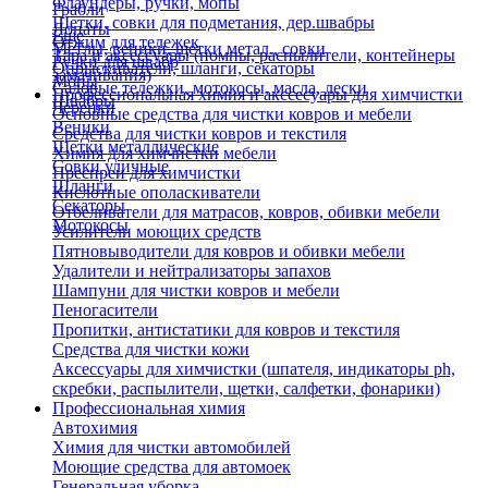
Флаундеры, ручки, мопы
Грабли
Щетки, совки для подметания, дер.швабры
Лопаты
Еще
Отжим для тележек
Метлы, веники, щетки метал., совки
Тара и аксессуары (помпы, распылители, контейнеры
Ручки для швабр
Опрыскиватели, шланги, секаторы
замачивания)
Мопы
Садовые тележки, мотокосы, масла, лески
Профессиональная химия и акссесуары для химчистки
Швабры
Черенки
Основные средства для чистки ковров и мебели
Веники
Средства для чистки ковров и текстиля
Щетки металлические
Химия для химчистки мебели
Совки уличные
Преспреи для химчистки
Шланги
Кислотные ополаскиватели
Секаторы
Отбеливатели для матрасов, ковров, обивки мебели
Мотокосы
Усилители моющих средств
Пятновыводители для ковров и обивки мебели
Удалители и нейтрализаторы запахов
Шампуни для чистки ковров и мебели
Пеногасители
Пропитки, антистатики для ковров и текстиля
Средства для чистки кожи
Аксессуары для химчистки (шпателя, индикаторы ph,
скребки, распылители, щетки, салфетки, фонарики)
Профессиональная химия
Автохимия
Химия для чистки автомобилей
Моющие средства для автомоек
Генеральная уборка