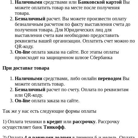
Наличными
средствами или
Банковской картой
Вы
можете оплатить товар на месте после получения
товара.
Безналичный
расчет. Вы можете произвести оплату
безналичным расчетом по факту выставления счета до
получения товара. Для Юридических лиц для
выставления счета вам необходимо предоставить
реквизиты вашей организации. Оплатить счет можно по
QR-коду.
On-line
оплата заказа на сайте. Все этапы оплаты
происходят на защищенном шлюзе Сбербанка
При доставке товара
Наличными
средствами, либо онлайн
переводом
Вы
можете оплатить товар.
Безналичный
расчет по счету. Оплата по реквизитам
или QR-коду.
On-line
оплата заказа на сайте.
Так же у нас есть следующие формы оплаты
1) Оплата техники в
кредит
или
рассрочку
. Рассрочку
осуществляет банк
Тинкофф
.
2) Оплата
4-я равными долями
в течении 6-и недель. Оплата