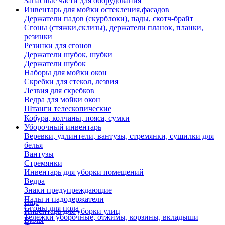
Запасные части для оборудования
Инвентарь для мойки остекления,фасадов
Держатели падов (скурблоки), пады, скотч-брайт
Сгоны (стяжки,склизы), держатели планок, планки,
резинки
Резинки для сгонов
Держатели шубок, шубки
Держатели шубок
Наборы для мойки окон
Скребки для стекол, лезвия
Лезвия для скребков
Ведра для мойки окон
Штанги телескопические
Кобура, колчаны, пояса, сумки
Уборочный инвентарь
Веревки, удлинтели, вантузы, стремянки, сушилки для
белья
Вантузы
Стремянки
Инвентарь для уборки помещений
Ведра
Знаки предупреждающие
Пады и падодержатели
Еще
Сгоны для пола
Инвентарь для уборки улиц
Тележки уборочные, отжимы, корзины, вкладыши
Вилы