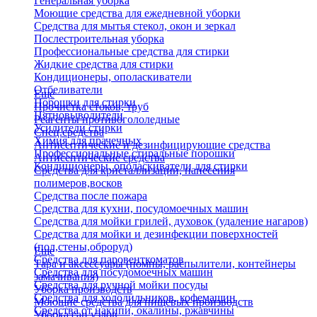
Генеральная уборка
Моющие средства для ежедневной уборки
Средства для мытья стекол, окон и зеркал
Послестроительная уборка
Профессиональные средства для стирки
Жидкие средства для стирки
Кондиционеры, ополаскиватели
Отбеливатели
Еще
Порошки для стирки
Прочистка стоков, труб
Пятновыводители
Реагенты противогололедные
Усилители стирки
Спец.средства
Химия для прачечных
Антисептические и дезинфицирующие средства
Профессиональные стиральные порошки
Антисептические средства
Кондиционеры, ополаскиватели для стирки
Средства для кристаллизации, нанесения
полимеров,восков
Средства после пожара
Средства для кухни, посудомоечных машин
Средства для мойки грилей, духовок (удаление нагаров)
Средства для мойки и дезинфекции поверхностей
(пол,стены,оброруд)
Еще
Средства для паровенткоматов
Тара и аксессуары (помпы, распылители, контейнеры
Средства для посудомоечных машин
замачивания)
Средства для ручной мойки посуды
Уборка производств
Средства для холодильников, кофемашин
Моющие средства для пищевых производств
Средства от накипи, окалины, ржавчины
Уборка сан.узлов