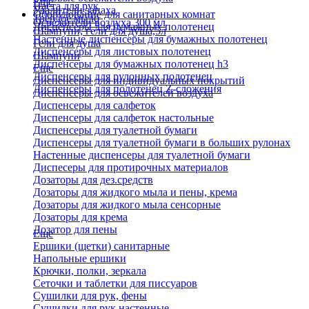
Еще
Паста для рук
Удалители запаха
Оборудование для санитарных комнат
Твердое мыло
Освежители воздуха 300 мл
Диспенсеры для бумажных полотенец
Шампуни, гели для душа,5л
Настенные диспенсеры для бумажных полотенец
Гели для душа
Диспенсеры для листовых полотенец
Шампуни
Диспенсеры для бумажных полотенец h3
Еще
Диспенсеры для рулонных полотенец
Диспенсеры для индивидуальных покрытий
Диспенсеры для полотенец Z-сложения
Диспенсеры для освежителей воздуха
Диспенсеры для салфеток
Диспенсеры для салфеток настольные
Диспенсеры для туалетной бумаги
Диспенсеры для туалетной бумаги в больших рулонах
Настенные диспенсеры для туалетной бумаги
Диспесеры для протирочных материалов
Дозаторы для дез.средств
Дозаторы для жидкого мыла и пены, крема
Дозаторы для жидкого мыла сенсорные
Дозаторы для крема
Дозатор для пены
Еще
Ершики (щетки) санитарные
Напольные ершики
Крючки, полки, зеркала
Сеточки и таблетки для писсуаров
Сушилки для рук, фены
Сушилки для рук настенные