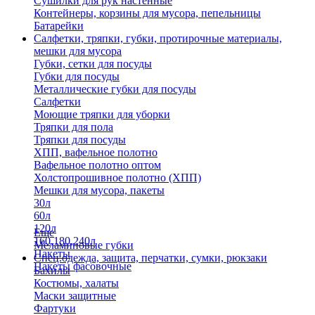
Сушилки для рук настенные
Контейнеры, корзины для мусора, пепельницы
Батарейки
Салфетки, тряпки, губки, протирочные материалы,
мешки для мусора
Губки, сетки для посуды
Губки для посуды
Металлические губки для посуды
Салфетки
Моющие тряпки для уборки
Тряпки для пола
Тряпки для посуды
ХПП, вафельное полотно
Вафельное полотно оптом
Холстопрошивное полотно (ХПП)
Мешки для мусора, пакеты
30л
60л
120л
Еще
160,180,240л
Меламиновые губки
Пакеты
Спец.одежда, защита, перчатки, сумки, рюкзаки
Пакеты фасовочные
Бахилы
Костюмы, халаты
Маски защитные
Фартуки