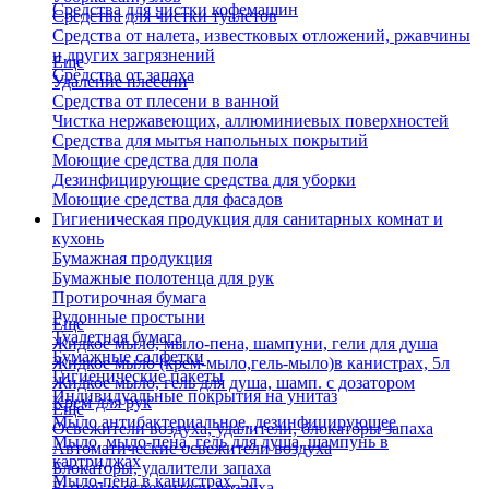
Средства для чистки кофемашин
Средства для чистки туалетов
Средства от налета, известковых отложений, ржавчины
и других загрязнений
Еще
Средства от запаха
Удаление плесени
Средства от плесени в ванной
Чистка нержавеющих, аллюминиевых поверхностей
Средства для мытья напольных покрытий
Моющие средства для пола
Дезинфицирующие средства для уборки
Моющие средства для фасадов
Гигиеническая продукция для санитарных комнат и
кухонь
Бумажная продукция
Бумажные полотенца для рук
Протирочная бумага
Рулонные простыни
Еще
Туалетная бумага
Жидкое мыло, мыло-пена, шампуни, гели для душа
Бумажные салфетки
Жидкое мыло (крем-мыло,гель-мыло)в канистрах, 5л
Гигиенические пакеты
Жидкое мыло, гель для душа, шамп. с дозатором
Индивидуальные покрытия на унитаз
Крем для рук
Еще
Мыло антибактериальное, дезинфицирующее
Освежители воздуха, удалители, блокаторы запаха
Мыло, мыло-пена, гель для душа, шампунь в
Автоматические освежители воздуха
картриджах
Блокаторы, удалители запаха
Мыло-пена в канистрах, 5л
Бытовые освежители воздуха