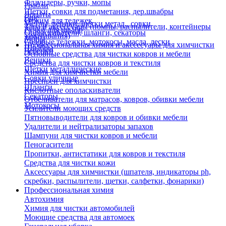
Флаундеры, ручки, мопы
Грабли
Щетки, совки для подметания, дер.швабры
Лопаты
Еще
Отжим для тележек
Метлы, веники, щетки метал., совки
Тара и аксессуары (помпы, распылители, контейнеры
Ручки для швабр
Опрыскиватели, шланги, секаторы
замачивания)
Мопы
Садовые тележки, мотокосы, масла, лески
Профессиональная химия и акссесуары для химчистки
Швабры
Черенки
Основные средства для чистки ковров и мебели
Веники
Средства для чистки ковров и текстиля
Щетки металлические
Химия для химчистки мебели
Совки уличные
Преспреи для химчистки
Шланги
Кислотные ополаскиватели
Секаторы
Отбеливатели для матрасов, ковров, обивки мебели
Мотокосы
Усилители моющих средств
Пятновыводители для ковров и обивки мебели
Удалители и нейтрализаторы запахов
Шампуни для чистки ковров и мебели
Пеногасители
Пропитки, антистатики для ковров и текстиля
Средства для чистки кожи
Аксессуары для химчистки (шпателя, индикаторы ph,
скребки, распылители, щетки, салфетки, фонарики)
Профессиональная химия
Автохимия
Химия для чистки автомобилей
Моющие средства для автомоек