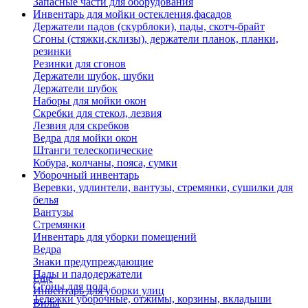
Запасные части для оборудования
Инвентарь для мойки остекления,фасадов
Держатели падов (скурблоки), пады, скотч-брайт
Сгоны (стяжки,склизы), держатели планок, планки,
резинки
Резинки для сгонов
Держатели шубок, шубки
Держатели шубок
Наборы для мойки окон
Скребки для стекол, лезвия
Лезвия для скребков
Ведра для мойки окон
Штанги телескопические
Кобура, колчаны, пояса, сумки
Уборочный инвентарь
Веревки, удлинтели, вантузы, стремянки, сушилки для
белья
Вантузы
Стремянки
Инвентарь для уборки помещений
Ведра
Знаки предупреждающие
Пады и падодержатели
Еще
Сгоны для пола
Инвентарь для уборки улиц
Тележки уборочные, отжимы, корзины, вкладыши
Вилы