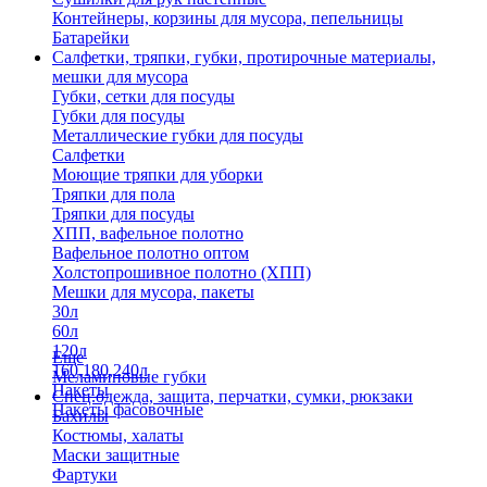
Контейнеры, корзины для мусора, пепельницы
Батарейки
Салфетки, тряпки, губки, протирочные материалы,
мешки для мусора
Губки, сетки для посуды
Губки для посуды
Металлические губки для посуды
Салфетки
Моющие тряпки для уборки
Тряпки для пола
Тряпки для посуды
ХПП, вафельное полотно
Вафельное полотно оптом
Холстопрошивное полотно (ХПП)
Мешки для мусора, пакеты
30л
60л
120л
Еще
160,180,240л
Меламиновые губки
Пакеты
Спец.одежда, защита, перчатки, сумки, рюкзаки
Пакеты фасовочные
Бахилы
Костюмы, халаты
Маски защитные
Фартуки