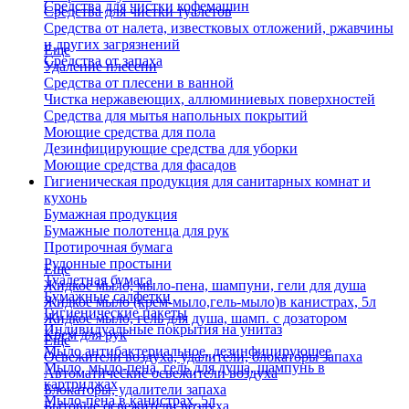
Средства для чистки кофемашин
Средства для чистки туалетов
Средства от налета, известковых отложений, ржавчины
и других загрязнений
Еще
Средства от запаха
Удаление плесени
Средства от плесени в ванной
Чистка нержавеющих, аллюминиевых поверхностей
Средства для мытья напольных покрытий
Моющие средства для пола
Дезинфицирующие средства для уборки
Моющие средства для фасадов
Гигиеническая продукция для санитарных комнат и
кухонь
Бумажная продукция
Бумажные полотенца для рук
Протирочная бумага
Рулонные простыни
Еще
Туалетная бумага
Жидкое мыло, мыло-пена, шампуни, гели для душа
Бумажные салфетки
Жидкое мыло (крем-мыло,гель-мыло)в канистрах, 5л
Гигиенические пакеты
Жидкое мыло, гель для душа, шамп. с дозатором
Индивидуальные покрытия на унитаз
Крем для рук
Еще
Мыло антибактериальное, дезинфицирующее
Освежители воздуха, удалители, блокаторы запаха
Мыло, мыло-пена, гель для душа, шампунь в
Автоматические освежители воздуха
картриджах
Блокаторы, удалители запаха
Мыло-пена в канистрах, 5л
Бытовые освежители воздуха