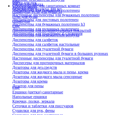
Еще
Паста для рук
Удалители запаха
Оборудование для санитарных комнат
Твердое мыло
Освежители воздуха 300 мл
Диспенсеры для бумажных полотенец
Шампуни, гели для душа,5л
Настенные диспенсеры для бумажных полотенец
Гели для душа
Диспенсеры для листовых полотенец
Шампуни
Диспенсеры для бумажных полотенец h3
Еще
Диспенсеры для рулонных полотенец
Диспенсеры для индивидуальных покрытий
Диспенсеры для полотенец Z-сложения
Диспенсеры для освежителей воздуха
Диспенсеры для салфеток
Диспенсеры для салфеток настольные
Диспенсеры для туалетной бумаги
Диспенсеры для туалетной бумаги в больших рулонах
Настенные диспенсеры для туалетной бумаги
Диспесеры для протирочных материалов
Дозаторы для дез.средств
Дозаторы для жидкого мыла и пены, крема
Дозаторы для жидкого мыла сенсорные
Дозаторы для крема
Дозатор для пены
Еще
Ершики (щетки) санитарные
Напольные ершики
Крючки, полки, зеркала
Сеточки и таблетки для писсуаров
Сушилки для рук, фены