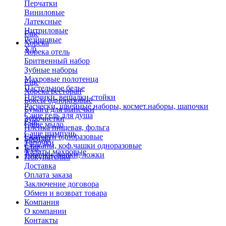
Перчатки
Виниловые
Латексные
Нитриловые
Еще
Резиновые
Хорека
Х/б
Хорека отель
Бритвенный набор
Зубные наборы
Махровые полотенца
Еще
Пастельное белье
Хорека ресторан
Плечики, вешалки-стойки
Боксы одноразовые
Расчески, швейные наборы, космет.наборы, шапочки
Бумага для выпечки
Саше гель для душа
Зубочистки
Еще
Саше мыло
Пленка пищевая, фольга
Саше шампунь
Скатерти одноразовые
Бренды
Тапочки
Стаканы, коф.чашки одноразовые
Блог
Халаты махровые
Тарелки, вилки, ложки
Покупателям
Доставка
Оплата заказа
Заключение договора
Обмен и возврат товара
Компания
О компании
Контакты