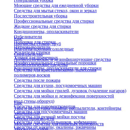
Генеральная уборка
Моющие средства для ежедневной уборки
Средства для мытья стекол, окон и зеркал
Послестроительная уборка
Профессиональные средства для стирки
Жидкие средства для стирки
Кондиционеры, ополаскиватели
Отбеливатели
Еще
Порошки для стирки
Прочистка стоков, труб
Пятновыводители
Реагенты противогололедные
Усилители стирки
Спец.средства
Химия для прачечных
Антисептические и дезинфицирующие средства
Профессиональные стиральные порошки
Антисептические средства
Кондиционеры, ополаскиватели для стирки
Средства для кристаллизации, нанесения
полимеров,восков
Средства после пожара
Средства для кухни, посудомоечных машин
Средства для мойки грилей, духовок (удаление нагаров)
Средства для мойки и дезинфекции поверхностей
(пол,стены,оброруд)
Еще
Средства для паровенткоматов
Тара и аксессуары (помпы, распылители, контейнеры
Средства для посудомоечных машин
замачивания)
Средства для ручной мойки посуды
Уборка производств
Средства для холодильников, кофемашин
Моющие средства для пищевых производств
Средства от накипи, окалины, ржавчины
Уборка сан.узлов