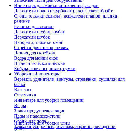
Запасные части для оборудования
Инвентарь для мойки остекления,фасадов
Держатели падов (скурблоки), пады, скотч-брайт
Сгоны (стяжки,склизы), держатели планок, планки,
резинки
Резинки для сгонов
Держатели шубок, шубки
Держатели шубок
Наборы для мойки окон
Скребки для стекол, лезвия
Лезвия для скребков
Ведра для мойки окон
Штанги телескопические
Кобура, колчаны, пояса, сумки
Уборочный инвентарь
Веревки, удлинтели, вантузы, стремянки, сушилки для
белья
Вантузы
Стремянки
Инвентарь для уборки помещений
Ведра
Знаки предупреждающие
Пады и падодержатели
Еще
Сгоны для пола
Инвентарь для уборки улиц
Тележки уборочные, отжимы, корзины, вкладыши
Вилы