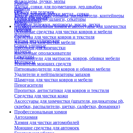
Флаундеры, ручки, мопы
Грабли
Щетки, совки для подметания, дер.швабры
Лопаты
Еще
Отжим для тележек
Метлы, веники, щетки метал., совки
Тара и аксессуары (помпы, распылители, контейнеры
Ручки для швабр
Опрыскиватели, шланги, секаторы
замачивания)
Мопы
Садовые тележки, мотокосы, масла, лески
Профессиональная химия и акссесуары для химчистки
Швабры
Черенки
Основные средства для чистки ковров и мебели
Веники
Средства для чистки ковров и текстиля
Щетки металлические
Химия для химчистки мебели
Совки уличные
Преспреи для химчистки
Шланги
Кислотные ополаскиватели
Секаторы
Отбеливатели для матрасов, ковров, обивки мебели
Мотокосы
Усилители моющих средств
Пятновыводители для ковров и обивки мебели
Удалители и нейтрализаторы запахов
Шампуни для чистки ковров и мебели
Пеногасители
Пропитки, антистатики для ковров и текстиля
Средства для чистки кожи
Аксессуары для химчистки (шпателя, индикаторы ph,
скребки, распылители, щетки, салфетки, фонарики)
Профессиональная химия
Автохимия
Химия для чистки автомобилей
Моющие средства для автомоек