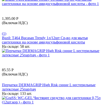
1,395.00
Р
(Включая НДС)
(1)
Buzil: T464 Bucasan Trendy 1л/12шт Ср-во для мытья
сантехники на основе амидосульфоновой кислоты
На складе:
58 шт.
85.55
Р
(Включая НДС)
Перчатки DERMAGRIP High Risk синие L нестерильные
латексные 25пар/пач
На складе:
133 шт.