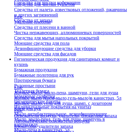
Средства для чистки кофемашин
Средства для чистки туалетов
Средства от налета, известковых отложений, ржавчины
и других загрязнений
Еще
Средства от запаха
Удаление плесени
Средства от плесени в ванной
Чистка нержавеющих, аллюминиевых поверхностей
Средства для мытья напольных покрытий
Моющие средства для пола
Дезинфицирующие средства для уборки
Моющие средства для фасадов
Гигиеническая продукция для санитарных комнат и
кухонь
Бумажная продукция
Бумажные полотенца для рук
Протирочная бумага
Рулонные простыни
Еще
Туалетная бумага
Жидкое мыло, мыло-пена, шампуни, гели для душа
Бумажные салфетки
Жидкое мыло (крем-мыло,гель-мыло)в канистрах, 5л
Гигиенические пакеты
Жидкое мыло, гель для душа, шамп. с дозатором
Индивидуальные покрытия на унитаз
Крем для рук
Еще
Мыло антибактериальное, дезинфицирующее
Освежители воздуха, удалители, блокаторы запаха
Мыло, мыло-пена, гель для душа, шампунь в
Автоматические освежители воздуха
картриджах
Блокаторы, удалители запаха
Мыло-пена в канистрах, 5л
Бытовые освежители воздуха