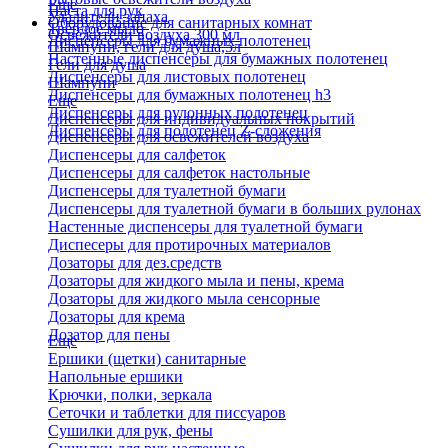
Еще
Паста для рук
Удалители запаха
Оборудование для санитарных комнат
Твердое мыло
Освежители воздуха 300 мл
Диспенсеры для бумажных полотенец
Шампуни, гели для душа,5л
Настенные диспенсеры для бумажных полотенец
Гели для душа
Диспенсеры для листовых полотенец
Шампуни
Диспенсеры для бумажных полотенец h3
Еще
Диспенсеры для рулонных полотенец
Диспенсеры для индивидуальных покрытий
Диспенсеры для полотенец Z-сложения
Диспенсеры для освежителей воздуха
Диспенсеры для салфеток
Диспенсеры для салфеток настольные
Диспенсеры для туалетной бумаги
Диспенсеры для туалетной бумаги в больших рулонах
Настенные диспенсеры для туалетной бумаги
Диспесеры для протирочных материалов
Дозаторы для дез.средств
Дозаторы для жидкого мыла и пены, крема
Дозаторы для жидкого мыла сенсорные
Дозаторы для крема
Дозатор для пены
Еще
Ершики (щетки) санитарные
Напольные ершики
Крючки, полки, зеркала
Сеточки и таблетки для писсуаров
Сушилки для рук, фены