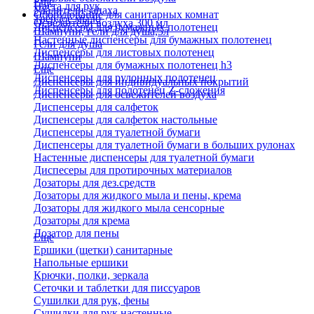
Еще
Паста для рук
Удалители запаха
Оборудование для санитарных комнат
Твердое мыло
Освежители воздуха 300 мл
Диспенсеры для бумажных полотенец
Шампуни, гели для душа,5л
Настенные диспенсеры для бумажных полотенец
Гели для душа
Диспенсеры для листовых полотенец
Шампуни
Диспенсеры для бумажных полотенец h3
Еще
Диспенсеры для рулонных полотенец
Диспенсеры для индивидуальных покрытий
Диспенсеры для полотенец Z-сложения
Диспенсеры для освежителей воздуха
Диспенсеры для салфеток
Диспенсеры для салфеток настольные
Диспенсеры для туалетной бумаги
Диспенсеры для туалетной бумаги в больших рулонах
Настенные диспенсеры для туалетной бумаги
Диспесеры для протирочных материалов
Дозаторы для дез.средств
Дозаторы для жидкого мыла и пены, крема
Дозаторы для жидкого мыла сенсорные
Дозаторы для крема
Дозатор для пены
Еще
Ершики (щетки) санитарные
Напольные ершики
Крючки, полки, зеркала
Сеточки и таблетки для писсуаров
Сушилки для рук, фены
Сушилки для рук настенные