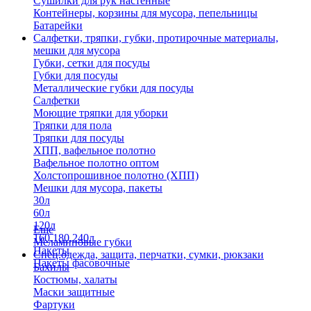
Сушилки для рук настенные
Контейнеры, корзины для мусора, пепельницы
Батарейки
Салфетки, тряпки, губки, протирочные материалы,
мешки для мусора
Губки, сетки для посуды
Губки для посуды
Металлические губки для посуды
Салфетки
Моющие тряпки для уборки
Тряпки для пола
Тряпки для посуды
ХПП, вафельное полотно
Вафельное полотно оптом
Холстопрошивное полотно (ХПП)
Мешки для мусора, пакеты
30л
60л
120л
Еще
160,180,240л
Меламиновые губки
Пакеты
Спец.одежда, защита, перчатки, сумки, рюкзаки
Пакеты фасовочные
Бахилы
Костюмы, халаты
Маски защитные
Фартуки