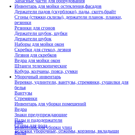
Запасные части для оборудования
Инвентарь для мойки остекления,фасадов
Держатели падов (скурблоки), пады, скотч-брайт
Сгоны (стяжки,склизы), держатели планок, планки,
резинки
Резинки для сгонов
Держатели шубок, шубки
Держатели шубок
Наборы для мойки окон
Скребки для стекол, лезвия
Лезвия для скребков
Ведра для мойки окон
Штанги телескопические
Кобура, колчаны, пояса, сумки
Уборочный инвентарь
Веревки, удлинтели, вантузы, стремянки, сушилки для
белья
Вантузы
Стремянки
Инвентарь для уборки помещений
Ведра
Знаки предупреждающие
Пады и падодержатели
Еще
Сгоны для пола
Инвентарь для уборки улиц
Тележки уборочные, отжимы, корзины, вкладыши
Вилы