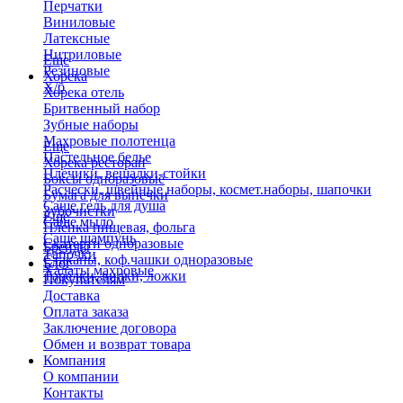
Перчатки
Виниловые
Латексные
Нитриловые
Еще
Резиновые
Хорека
Х/б
Хорека отель
Бритвенный набор
Зубные наборы
Махровые полотенца
Еще
Пастельное белье
Хорека ресторан
Плечики, вешалки-стойки
Боксы одноразовые
Расчески, швейные наборы, космет.наборы, шапочки
Бумага для выпечки
Саше гель для душа
Зубочистки
Еще
Саше мыло
Пленка пищевая, фольга
Саше шампунь
Скатерти одноразовые
Бренды
Тапочки
Стаканы, коф.чашки одноразовые
Блог
Халаты махровые
Тарелки, вилки, ложки
Покупателям
Доставка
Оплата заказа
Заключение договора
Обмен и возврат товара
Компания
О компании
Контакты