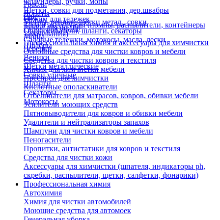
Флаундеры, ручки, мопы
Грабли
Щетки, совки для подметания, дер.швабры
Лопаты
Еще
Отжим для тележек
Метлы, веники, щетки метал., совки
Тара и аксессуары (помпы, распылители, контейнеры
Ручки для швабр
Опрыскиватели, шланги, секаторы
замачивания)
Мопы
Садовые тележки, мотокосы, масла, лески
Профессиональная химия и акссесуары для химчистки
Швабры
Черенки
Основные средства для чистки ковров и мебели
Веники
Средства для чистки ковров и текстиля
Щетки металлические
Химия для химчистки мебели
Совки уличные
Преспреи для химчистки
Шланги
Кислотные ополаскиватели
Секаторы
Отбеливатели для матрасов, ковров, обивки мебели
Мотокосы
Усилители моющих средств
Пятновыводители для ковров и обивки мебели
Удалители и нейтрализаторы запахов
Шампуни для чистки ковров и мебели
Пеногасители
Пропитки, антистатики для ковров и текстиля
Средства для чистки кожи
Аксессуары для химчистки (шпателя, индикаторы ph,
скребки, распылители, щетки, салфетки, фонарики)
Профессиональная химия
Автохимия
Химия для чистки автомобилей
Моющие средства для автомоек
Генеральная уборка