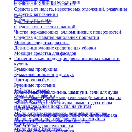
Средства для чистки кофемашин
Средства для чистки туалетов
Средства от налета, известковых отложений, ржавчины
и других загрязнений
Еще
Средства от запаха
Удаление плесени
Средства от плесени в ванной
Чистка нержавеющих, аллюминиевых поверхностей
Средства для мытья напольных покрытий
Моющие средства для пола
Дезинфицирующие средства для уборки
Моющие средства для фасадов
Гигиеническая продукция для санитарных комнат и
кухонь
Бумажная продукция
Бумажные полотенца для рук
Протирочная бумага
Рулонные простыни
Еще
Туалетная бумага
Жидкое мыло, мыло-пена, шампуни, гели для душа
Бумажные салфетки
Жидкое мыло (крем-мыло,гель-мыло)в канистрах, 5л
Гигиенические пакеты
Жидкое мыло, гель для душа, шамп. с дозатором
Индивидуальные покрытия на унитаз
Крем для рук
Еще
Мыло антибактериальное, дезинфицирующее
Освежители воздуха, удалители, блокаторы запаха
Мыло, мыло-пена, гель для душа, шампунь в
Автоматические освежители воздуха
картриджах
Блокаторы, удалители запаха
Мыло-пена в канистрах, 5л
Бытовые освежители воздуха