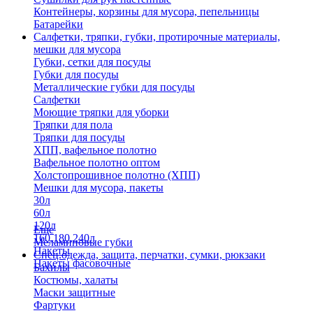
Контейнеры, корзины для мусора, пепельницы
Батарейки
Салфетки, тряпки, губки, протирочные материалы,
мешки для мусора
Губки, сетки для посуды
Губки для посуды
Металлические губки для посуды
Салфетки
Моющие тряпки для уборки
Тряпки для пола
Тряпки для посуды
ХПП, вафельное полотно
Вафельное полотно оптом
Холстопрошивное полотно (ХПП)
Мешки для мусора, пакеты
30л
60л
120л
Еще
160,180,240л
Меламиновые губки
Пакеты
Спец.одежда, защита, перчатки, сумки, рюкзаки
Пакеты фасовочные
Бахилы
Костюмы, халаты
Маски защитные
Фартуки