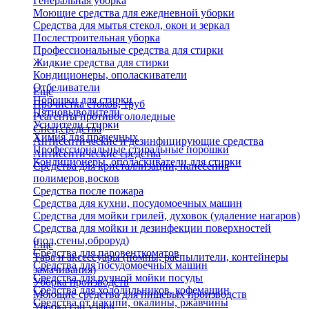
Генеральная уборка
Моющие средства для ежедневной уборки
Средства для мытья стекол, окон и зеркал
Послестроительная уборка
Профессиональные средства для стирки
Жидкие средства для стирки
Кондиционеры, ополаскиватели
Отбеливатели
Еще
Порошки для стирки
Прочистка стоков, труб
Пятновыводители
Реагенты противогололедные
Усилители стирки
Спец.средства
Химия для прачечных
Антисептические и дезинфицирующие средства
Профессиональные стиральные порошки
Антисептические средства
Кондиционеры, ополаскиватели для стирки
Средства для кристаллизации, нанесения
полимеров,восков
Средства после пожара
Средства для кухни, посудомоечных машин
Средства для мойки грилей, духовок (удаление нагаров)
Средства для мойки и дезинфекции поверхностей
(пол,стены,оброруд)
Еще
Средства для паровенткоматов
Тара и аксессуары (помпы, распылители, контейнеры
Средства для посудомоечных машин
замачивания)
Средства для ручной мойки посуды
Уборка производств
Средства для холодильников, кофемашин
Моющие средства для пищевых производств
Средства от накипи, окалины, ржавчины
Уборка сан.узлов