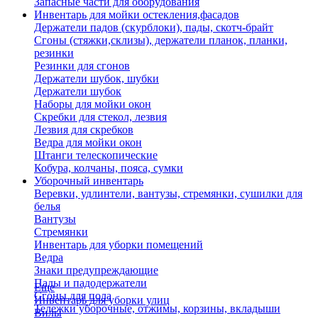
Запасные части для оборудования
Инвентарь для мойки остекления,фасадов
Держатели падов (скурблоки), пады, скотч-брайт
Сгоны (стяжки,склизы), держатели планок, планки,
резинки
Резинки для сгонов
Держатели шубок, шубки
Держатели шубок
Наборы для мойки окон
Скребки для стекол, лезвия
Лезвия для скребков
Ведра для мойки окон
Штанги телескопические
Кобура, колчаны, пояса, сумки
Уборочный инвентарь
Веревки, удлинтели, вантузы, стремянки, сушилки для
белья
Вантузы
Стремянки
Инвентарь для уборки помещений
Ведра
Знаки предупреждающие
Пады и падодержатели
Еще
Сгоны для пола
Инвентарь для уборки улиц
Тележки уборочные, отжимы, корзины, вкладыши
Вилы