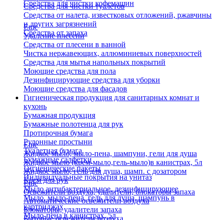
Средства для чистки кофемашин
Средства для чистки туалетов
Средства от налета, известковых отложений, ржавчины
и других загрязнений
Еще
Средства от запаха
Удаление плесени
Средства от плесени в ванной
Чистка нержавеющих, аллюминиевых поверхностей
Средства для мытья напольных покрытий
Моющие средства для пола
Дезинфицирующие средства для уборки
Моющие средства для фасадов
Гигиеническая продукция для санитарных комнат и
кухонь
Бумажная продукция
Бумажные полотенца для рук
Протирочная бумага
Рулонные простыни
Еще
Туалетная бумага
Жидкое мыло, мыло-пена, шампуни, гели для душа
Бумажные салфетки
Жидкое мыло (крем-мыло,гель-мыло)в канистрах, 5л
Гигиенические пакеты
Жидкое мыло, гель для душа, шамп. с дозатором
Индивидуальные покрытия на унитаз
Крем для рук
Еще
Мыло антибактериальное, дезинфицирующее
Освежители воздуха, удалители, блокаторы запаха
Мыло, мыло-пена, гель для душа, шампунь в
Автоматические освежители воздуха
картриджах
Блокаторы, удалители запаха
Мыло-пена в канистрах, 5л
Бытовые освежители воздуха