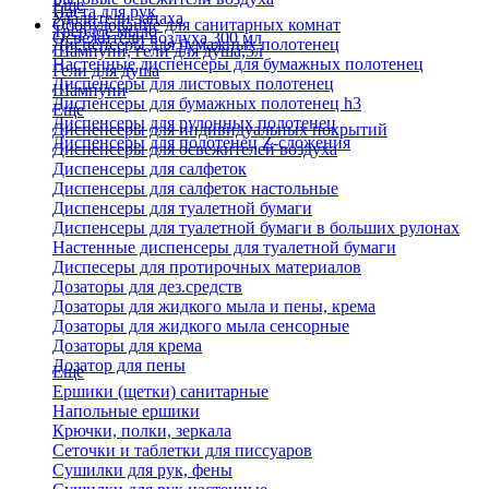
Еще
Паста для рук
Удалители запаха
Оборудование для санитарных комнат
Твердое мыло
Освежители воздуха 300 мл
Диспенсеры для бумажных полотенец
Шампуни, гели для душа,5л
Настенные диспенсеры для бумажных полотенец
Гели для душа
Диспенсеры для листовых полотенец
Шампуни
Диспенсеры для бумажных полотенец h3
Еще
Диспенсеры для рулонных полотенец
Диспенсеры для индивидуальных покрытий
Диспенсеры для полотенец Z-сложения
Диспенсеры для освежителей воздуха
Диспенсеры для салфеток
Диспенсеры для салфеток настольные
Диспенсеры для туалетной бумаги
Диспенсеры для туалетной бумаги в больших рулонах
Настенные диспенсеры для туалетной бумаги
Диспесеры для протирочных материалов
Дозаторы для дез.средств
Дозаторы для жидкого мыла и пены, крема
Дозаторы для жидкого мыла сенсорные
Дозаторы для крема
Дозатор для пены
Еще
Ершики (щетки) санитарные
Напольные ершики
Крючки, полки, зеркала
Сеточки и таблетки для писсуаров
Сушилки для рук, фены