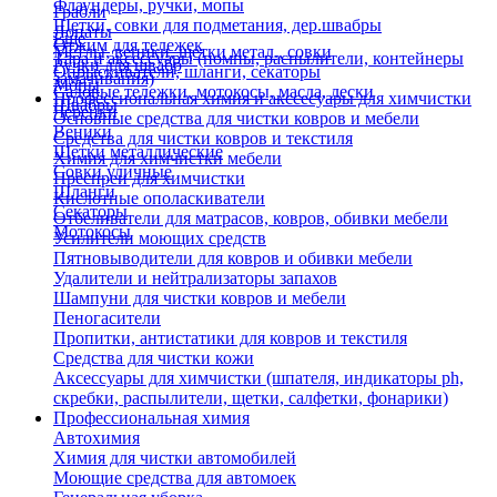
Флаундеры, ручки, мопы
Грабли
Щетки, совки для подметания, дер.швабры
Лопаты
Еще
Отжим для тележек
Метлы, веники, щетки метал., совки
Тара и аксессуары (помпы, распылители, контейнеры
Ручки для швабр
Опрыскиватели, шланги, секаторы
замачивания)
Мопы
Садовые тележки, мотокосы, масла, лески
Профессиональная химия и акссесуары для химчистки
Швабры
Черенки
Основные средства для чистки ковров и мебели
Веники
Средства для чистки ковров и текстиля
Щетки металлические
Химия для химчистки мебели
Совки уличные
Преспреи для химчистки
Шланги
Кислотные ополаскиватели
Секаторы
Отбеливатели для матрасов, ковров, обивки мебели
Мотокосы
Усилители моющих средств
Пятновыводители для ковров и обивки мебели
Удалители и нейтрализаторы запахов
Шампуни для чистки ковров и мебели
Пеногасители
Пропитки, антистатики для ковров и текстиля
Средства для чистки кожи
Аксессуары для химчистки (шпателя, индикаторы ph,
скребки, распылители, щетки, салфетки, фонарики)
Профессиональная химия
Автохимия
Химия для чистки автомобилей
Моющие средства для автомоек