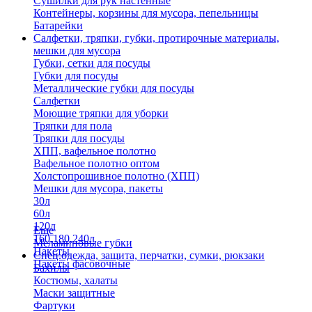
Сушилки для рук настенные
Контейнеры, корзины для мусора, пепельницы
Батарейки
Салфетки, тряпки, губки, протирочные материалы,
мешки для мусора
Губки, сетки для посуды
Губки для посуды
Металлические губки для посуды
Салфетки
Моющие тряпки для уборки
Тряпки для пола
Тряпки для посуды
ХПП, вафельное полотно
Вафельное полотно оптом
Холстопрошивное полотно (ХПП)
Мешки для мусора, пакеты
30л
60л
120л
Еще
160,180,240л
Меламиновые губки
Пакеты
Спец.одежда, защита, перчатки, сумки, рюкзаки
Пакеты фасовочные
Бахилы
Костюмы, халаты
Маски защитные
Фартуки