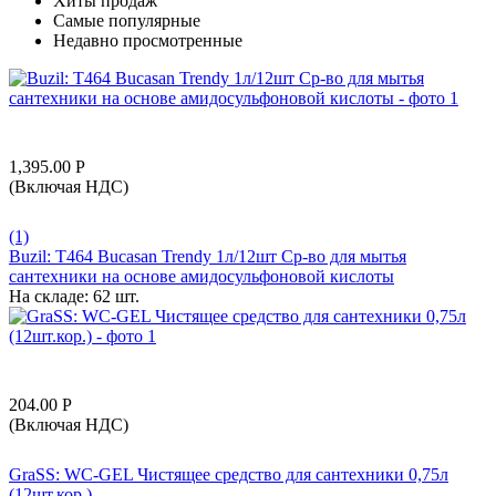
Хиты продаж
Самые популярные
Недавно просмотренные
1,395.00
Р
(Включая НДС)
(1)
Buzil: T464 Bucasan Trendy 1л/12шт Ср-во для мытья
сантехники на основе амидосульфоновой кислоты
На складе:
62 шт.
204.00
Р
(Включая НДС)
GraSS: WC-GEL Чистящее средство для сантехники 0,75л
(12шт.кор.)