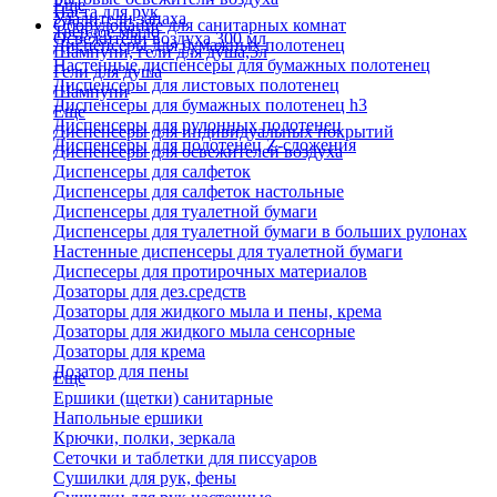
Еще
Паста для рук
Удалители запаха
Оборудование для санитарных комнат
Твердое мыло
Освежители воздуха 300 мл
Диспенсеры для бумажных полотенец
Шампуни, гели для душа,5л
Настенные диспенсеры для бумажных полотенец
Гели для душа
Диспенсеры для листовых полотенец
Шампуни
Диспенсеры для бумажных полотенец h3
Еще
Диспенсеры для рулонных полотенец
Диспенсеры для индивидуальных покрытий
Диспенсеры для полотенец Z-сложения
Диспенсеры для освежителей воздуха
Диспенсеры для салфеток
Диспенсеры для салфеток настольные
Диспенсеры для туалетной бумаги
Диспенсеры для туалетной бумаги в больших рулонах
Настенные диспенсеры для туалетной бумаги
Диспесеры для протирочных материалов
Дозаторы для дез.средств
Дозаторы для жидкого мыла и пены, крема
Дозаторы для жидкого мыла сенсорные
Дозаторы для крема
Дозатор для пены
Еще
Ершики (щетки) санитарные
Напольные ершики
Крючки, полки, зеркала
Сеточки и таблетки для писсуаров
Сушилки для рук, фены