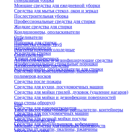
Генеральная уборка
Моющие средства для ежедневной уборки
Средства для мытья стекол, окон и зеркал
Послестроительная уборка
Профессиональные средства для стирки
Жидкие средства для стирки
Кондиционеры, ополаскиватели
Отбеливатели
Еще
Порошки для стирки
Прочистка стоков, труб
Пятновыводители
Реагенты противогололедные
Усилители стирки
Спец.средства
Химия для прачечных
Антисептические и дезинфицирующие средства
Профессиональные стиральные порошки
Антисептические средства
Кондиционеры, ополаскиватели для стирки
Средства для кристаллизации, нанесения
полимеров,восков
Средства после пожара
Средства для кухни, посудомоечных машин
Средства для мойки грилей, духовок (удаление нагаров)
Средства для мойки и дезинфекции поверхностей
(пол,стены,оброруд)
Еще
Средства для паровенткоматов
Тара и аксессуары (помпы, распылители, контейнеры
Средства для посудомоечных машин
замачивания)
Средства для ручной мойки посуды
Уборка производств
Средства для холодильников, кофемашин
Моющие средства для пищевых производств
Средства от накипи, окалины, ржавчины
Уборка сан.узлов