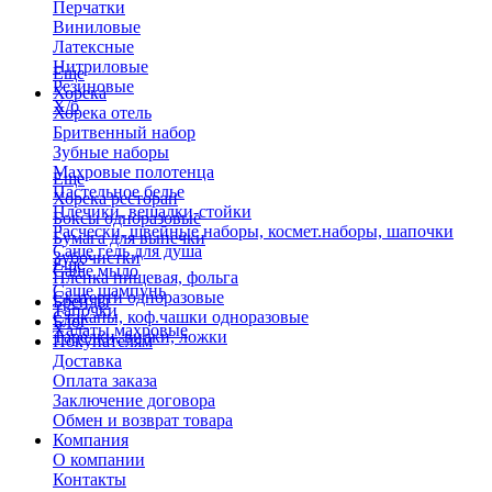
Перчатки
Виниловые
Латексные
Нитриловые
Еще
Резиновые
Хорека
Х/б
Хорека отель
Бритвенный набор
Зубные наборы
Махровые полотенца
Еще
Пастельное белье
Хорека ресторан
Плечики, вешалки-стойки
Боксы одноразовые
Расчески, швейные наборы, космет.наборы, шапочки
Бумага для выпечки
Саше гель для душа
Зубочистки
Еще
Саше мыло
Пленка пищевая, фольга
Саше шампунь
Скатерти одноразовые
Бренды
Тапочки
Стаканы, коф.чашки одноразовые
Блог
Халаты махровые
Тарелки, вилки, ложки
Покупателям
Доставка
Оплата заказа
Заключение договора
Обмен и возврат товара
Компания
О компании
Контакты