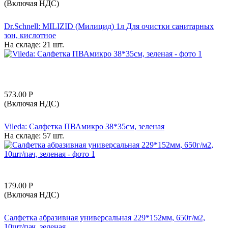
(Включая НДС)
Dr.Schnell: MILIZID (Милицид) 1л Для очистки санитарных
зон, кислотное
На складе:
21 шт.
573.00
Р
(Включая НДС)
Vileda: Салфетка ПВАмикро 38*35см, зеленая
На складе:
57 шт.
179.00
Р
(Включая НДС)
Салфетка абразивная универсальная 229*152мм, 650г/м2,
10шт/пач, зеленая