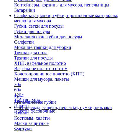
Контейнеры, корзины для мусора, пепельницы
Батарейки
Салфетки, тряпки, губки, протирочные материалы,
мешки для мусора
Губки, сетки для посуды
Губки для посуды
Металлические губки для посуды
Салфетки
Моющие тряпки для уборки
Тряпки для пола
Тряпки для посуды
ХПП, вафельное полотно
Вафельное полотно оптом
Холстопрошивное полотно (ХПП)
Мешки для мусора, пакеты
30л
60л
120л
Еще
160,180,240л
Меламиновые губки
Пакеты
Спец.одежда, защита, перчатки, сумки, рюкзаки
Пакеты фасовочные
Бахилы
Костюмы, халаты
Маски защитные
Фартуки