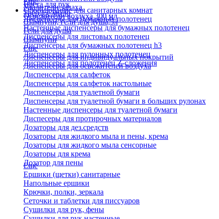
Еще
Паста для рук
Удалители запаха
Оборудование для санитарных комнат
Твердое мыло
Освежители воздуха 300 мл
Диспенсеры для бумажных полотенец
Шампуни, гели для душа,5л
Настенные диспенсеры для бумажных полотенец
Гели для душа
Диспенсеры для листовых полотенец
Шампуни
Диспенсеры для бумажных полотенец h3
Еще
Диспенсеры для рулонных полотенец
Диспенсеры для индивидуальных покрытий
Диспенсеры для полотенец Z-сложения
Диспенсеры для освежителей воздуха
Диспенсеры для салфеток
Диспенсеры для салфеток настольные
Диспенсеры для туалетной бумаги
Диспенсеры для туалетной бумаги в больших рулонах
Настенные диспенсеры для туалетной бумаги
Диспесеры для протирочных материалов
Дозаторы для дез.средств
Дозаторы для жидкого мыла и пены, крема
Дозаторы для жидкого мыла сенсорные
Дозаторы для крема
Дозатор для пены
Еще
Ершики (щетки) санитарные
Напольные ершики
Крючки, полки, зеркала
Сеточки и таблетки для писсуаров
Сушилки для рук, фены
Сушилки для рук настенные