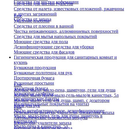
Средства для чистки кофемашин
Средства для чистки туалетов
Средства от налета, известковых отложений, ржавчины
и других загрязнений
Еще
Средства от запаха
Удаление плесени
Средства от плесени в ванной
Чистка нержавеющих, аллюминиевых поверхностей
Средства для мытья напольных покрытий
Моющие средства для пола
Дезинфицирующие средства для уборки
Моющие средства для фасадов
Гигиеническая продукция для санитарных комнат и
кухонь
Бумажная продукция
Бумажные полотенца для рук
Протирочная бумага
Рулонные простыни
Еще
Туалетная бумага
Жидкое мыло, мыло-пена, шампуни, гели для душа
Бумажные салфетки
Жидкое мыло (крем-мыло,гель-мыло)в канистрах, 5л
Гигиенические пакеты
Жидкое мыло, гель для душа, шамп. с дозатором
Индивидуальные покрытия на унитаз
Крем для рук
Еще
Мыло антибактериальное, дезинфицирующее
Освежители воздуха, удалители, блокаторы запаха
Мыло, мыло-пена, гель для душа, шампунь в
Автоматические освежители воздуха
картриджах
Блокаторы, удалители запаха
Мыло-пена в канистрах, 5л
Бытовые освежители воздуха