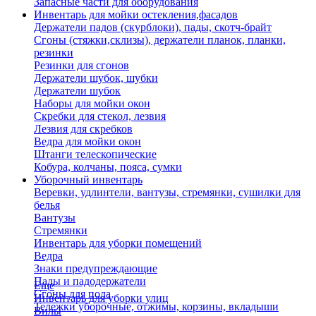
Запасные части для оборудования
Инвентарь для мойки остекления,фасадов
Держатели падов (скурблоки), пады, скотч-брайт
Сгоны (стяжки,склизы), держатели планок, планки,
резинки
Резинки для сгонов
Держатели шубок, шубки
Держатели шубок
Наборы для мойки окон
Скребки для стекол, лезвия
Лезвия для скребков
Ведра для мойки окон
Штанги телескопические
Кобура, колчаны, пояса, сумки
Уборочный инвентарь
Веревки, удлинтели, вантузы, стремянки, сушилки для
белья
Вантузы
Стремянки
Инвентарь для уборки помещений
Ведра
Знаки предупреждающие
Пады и падодержатели
Еще
Сгоны для пола
Инвентарь для уборки улиц
Тележки уборочные, отжимы, корзины, вкладыши
Вилы