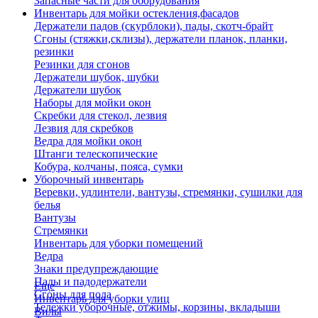
Запасные части для оборудования
Инвентарь для мойки остекления,фасадов
Держатели падов (скурблоки), пады, скотч-брайт
Сгоны (стяжки,склизы), держатели планок, планки,
резинки
Резинки для сгонов
Держатели шубок, шубки
Держатели шубок
Наборы для мойки окон
Скребки для стекол, лезвия
Лезвия для скребков
Ведра для мойки окон
Штанги телескопические
Кобура, колчаны, пояса, сумки
Уборочный инвентарь
Веревки, удлинтели, вантузы, стремянки, сушилки для
белья
Вантузы
Стремянки
Инвентарь для уборки помещений
Ведра
Знаки предупреждающие
Пады и падодержатели
Еще
Сгоны для пола
Инвентарь для уборки улиц
Тележки уборочные, отжимы, корзины, вкладыши
Вилы