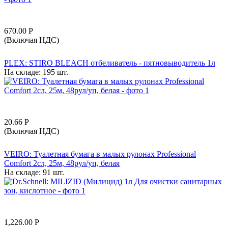
670.00
Р
(Включая НДС)
PLEX: STIRO BLEACH отбеливатель - пятновыводитель 1л
На складе:
195 шт.
20.66
Р
(Включая НДС)
VEIRO: Туалетная бумага в малых рулонах Professional
Comfort 2сл, 25м, 48рул/уп, белая
На складе:
91 шт.
1,226.00
Р