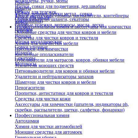
Флаундеры, ручки, мопы
Грабли
Щетки, совки для подметания, дер.швабры
Лопаты
Еще
Отжим для тележек
Метлы, веники, щетки метал., совки
Тара и аксессуары (помпы, распылители, контейнеры
Ручки для швабр
Опрыскиватели, шланги, секаторы
замачивания)
Мопы
Садовые тележки, мотокосы, масла, лески
Профессиональная химия и акссесуары для химчистки
Швабры
Черенки
Основные средства для чистки ковров и мебели
Веники
Средства для чистки ковров и текстиля
Щетки металлические
Химия для химчистки мебели
Совки уличные
Преспреи для химчистки
Шланги
Кислотные ополаскиватели
Секаторы
Отбеливатели для матрасов, ковров, обивки мебели
Мотокосы
Усилители моющих средств
Пятновыводители для ковров и обивки мебели
Удалители и нейтрализаторы запахов
Шампуни для чистки ковров и мебели
Пеногасители
Пропитки, антистатики для ковров и текстиля
Средства для чистки кожи
Аксессуары для химчистки (шпателя, индикаторы ph,
скребки, распылители, щетки, салфетки, фонарики)
Профессиональная химия
Автохимия
Химия для чистки автомобилей
Моющие средства для автомоек
Генеральная уборка