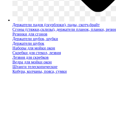
Держатели падов (скурблоки), пады, скотч-брайт
Сгоны (стяжки,склизы), держатели планок, планки, рези
Резинки для сгонов
Держатели шубок, шубки
Держатели шубок
Наборы для мойки окон
Скребки для стекол, лезвия
Лезвия для скребков
Ведра для мойки окон
Штанги телескопические
Кобура, колчаны, пояса, сумки