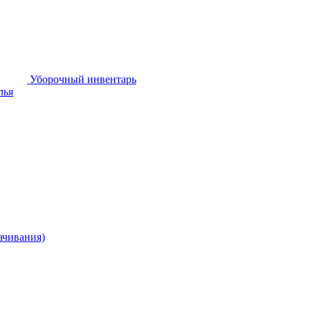
Уборочный инвентарь
лья
ачивания)