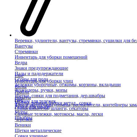
Веревки, удлинтели, вантузы, стремянки, сушилки для бе
Вантузы
Стремянки
Инвентарь для уборки помещений
Ведра
Знаки предупреждающие
Пады и падодержатели
Еще
Сгоны для пола
Инвентарь для уборки улиц
Тележки уборочные, отжимы, корзины, вкладыши
Вилы
Флаундеры, ручки, мопы
Грабли
Щетки, совки для подметания, дер.швабры
Лопаты
Еще
Отжим для тележек
Метлы, веники, щетки метал., совки
Тара и аксессуары (помпы, распылители, контейнеры зам
Ручки для швабр
Опрыскиватели, шланги, секаторы
Мопы
Садовые тележки, мотокосы, масла, лески
Швабры
Черенки
Веники
Щетки металлические
Совки уличные