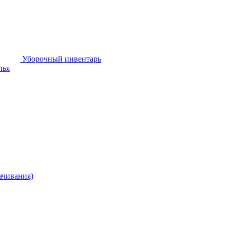
Уборочный инвентарь
лья
ачивания)