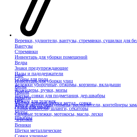
Веревки, удлинтели, вантузы, стремянки, сушилки для бе
Вантузы
Стремянки
Инвентарь для уборки помещений
Ведра
Знаки предупреждающие
Пады и падодержатели
Еще
Сгоны для пола
Инвентарь для уборки улиц
Тележки уборочные, отжимы, корзины, вкладыши
Вилы
Флаундеры, ручки, мопы
Грабли
Щетки, совки для подметания, дер.швабры
Лопаты
Еще
Отжим для тележек
Метлы, веники, щетки метал., совки
Тара и аксессуары (помпы, распылители, контейнеры зам
Ручки для швабр
Опрыскиватели, шланги, секаторы
Мопы
Садовые тележки, мотокосы, масла, лески
Швабры
Черенки
Веники
Щетки металлические
Совки уличные