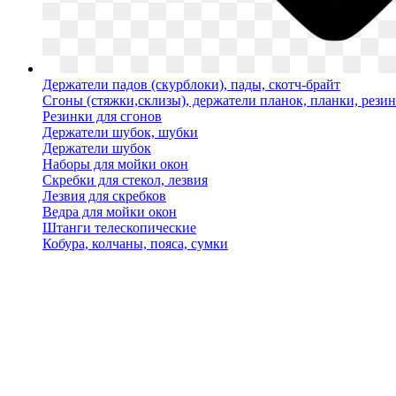
Держатели падов (скурблоки), пады, скотч-брайт
Сгоны (стяжки,склизы), держатели планок, планки, рези
Резинки для сгонов
Держатели шубок, шубки
Держатели шубок
Наборы для мойки окон
Скребки для стекол, лезвия
Лезвия для скребков
Ведра для мойки окон
Штанги телескопические
Кобура, колчаны, пояса, сумки