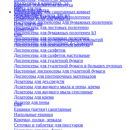
Мыло-пена в канистрах, 5л
Бытовые освежители воздуха
Еще
Паста для рук
Удалители запаха
Оборудование для санитарных комнат
Твердое мыло
Освежители воздуха 300 мл
Диспенсеры для бумажных полотенец
Шампуни, гели для душа,5л
Настенные диспенсеры для бумажных полотенец
Гели для душа
Диспенсеры для листовых полотенец
Шампуни
Диспенсеры для бумажных полотенец h3
Еще
Диспенсеры для рулонных полотенец
Диспенсеры для индивидуальных покрытий
Диспенсеры для полотенец Z-сложения
Диспенсеры для освежителей воздуха
Диспенсеры для салфеток
Диспенсеры для салфеток настольные
Диспенсеры для туалетной бумаги
Диспенсеры для туалетной бумаги в больших рулонах
Настенные диспенсеры для туалетной бумаги
Диспесеры для протирочных материалов
Дозаторы для дез.средств
Дозаторы для жидкого мыла и пены, крема
Дозаторы для жидкого мыла сенсорные
Дозаторы для крема
Дозатор для пены
Еще
Ершики (щетки) санитарные
Напольные ершики
Крючки, полки, зеркала
Сеточки и таблетки для писсуаров