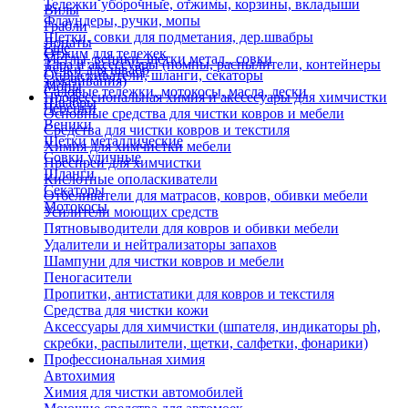
Тележки уборочные, отжимы, корзины, вкладыши
Вилы
Флаундеры, ручки, мопы
Грабли
Щетки, совки для подметания, дер.швабры
Лопаты
Еще
Отжим для тележек
Метлы, веники, щетки метал., совки
Тара и аксессуары (помпы, распылители, контейнеры
Ручки для швабр
Опрыскиватели, шланги, секаторы
замачивания)
Мопы
Садовые тележки, мотокосы, масла, лески
Профессиональная химия и акссесуары для химчистки
Швабры
Черенки
Основные средства для чистки ковров и мебели
Веники
Средства для чистки ковров и текстиля
Щетки металлические
Химия для химчистки мебели
Совки уличные
Преспреи для химчистки
Шланги
Кислотные ополаскиватели
Секаторы
Отбеливатели для матрасов, ковров, обивки мебели
Мотокосы
Усилители моющих средств
Пятновыводители для ковров и обивки мебели
Удалители и нейтрализаторы запахов
Шампуни для чистки ковров и мебели
Пеногасители
Пропитки, антистатики для ковров и текстиля
Средства для чистки кожи
Аксессуары для химчистки (шпателя, индикаторы ph,
скребки, распылители, щетки, салфетки, фонарики)
Профессиональная химия
Автохимия
Химия для чистки автомобилей