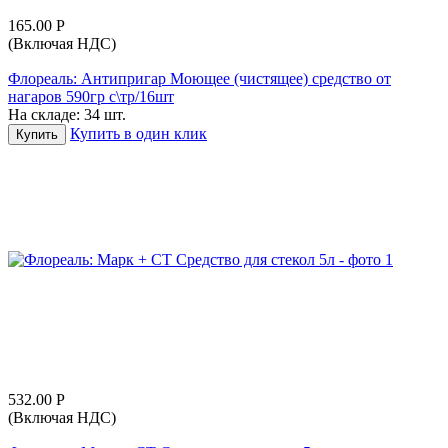
165.00
Р
(Включая НДС)
Флореаль: Антипригар Моющее (чистящее) средство от
нагаров 590гр с\тр/16шт
На складе:
34 шт.
Купить в один клик
Купить
532.00
Р
(Включая НДС)