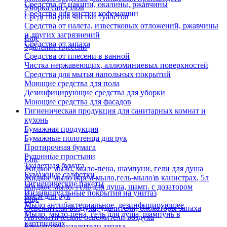
Средства от накипи, окалины, ржавчины
Уборка сан.узлов
Средства для чистки кофемашин
Средства для чистки туалетов
Средства от налета, известковых отложений, ржавчины
и других загрязнений
Еще
Средства от запаха
Удаление плесени
Средства от плесени в ванной
Чистка нержавеющих, аллюминиевых поверхностей
Средства для мытья напольных покрытий
Моющие средства для пола
Дезинфицирующие средства для уборки
Моющие средства для фасадов
Гигиеническая продукция для санитарных комнат и
кухонь
Бумажная продукция
Бумажные полотенца для рук
Протирочная бумага
Рулонные простыни
Еще
Туалетная бумага
Жидкое мыло, мыло-пена, шампуни, гели для душа
Бумажные салфетки
Жидкое мыло (крем-мыло,гель-мыло)в канистрах, 5л
Гигиенические пакеты
Жидкое мыло, гель для душа, шамп. с дозатором
Индивидуальные покрытия на унитаз
Крем для рук
Еще
Мыло антибактериальное, дезинфицирующее
Освежители воздуха, удалители, блокаторы запаха
Мыло, мыло-пена, гель для душа, шампунь в
Автоматические освежители воздуха
картриджах
Блокаторы, удалители запаха