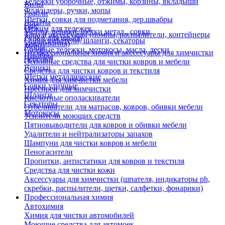
Тележки уборочные, отжимы, корзины, вкладыши
Вилы
Флаундеры, ручки, мопы
Грабли
Щетки, совки для подметания, дер.швабры
Лопаты
Еще
Отжим для тележек
Метлы, веники, щетки метал., совки
Тара и аксессуары (помпы, распылители, контейнеры
Ручки для швабр
Опрыскиватели, шланги, секаторы
замачивания)
Мопы
Садовые тележки, мотокосы, масла, лески
Профессиональная химия и акссесуары для химчистки
Швабры
Черенки
Основные средства для чистки ковров и мебели
Веники
Средства для чистки ковров и текстиля
Щетки металлические
Химия для химчистки мебели
Совки уличные
Преспреи для химчистки
Шланги
Кислотные ополаскиватели
Секаторы
Отбеливатели для матрасов, ковров, обивки мебели
Мотокосы
Усилители моющих средств
Пятновыводители для ковров и обивки мебели
Удалители и нейтрализаторы запахов
Шампуни для чистки ковров и мебели
Пеногасители
Пропитки, антистатики для ковров и текстиля
Средства для чистки кожи
Аксессуары для химчистки (шпателя, индикаторы ph,
скребки, распылители, щетки, салфетки, фонарики)
Профессиональная химия
Автохимия
Химия для чистки автомобилей
Моющие средства для автомоек