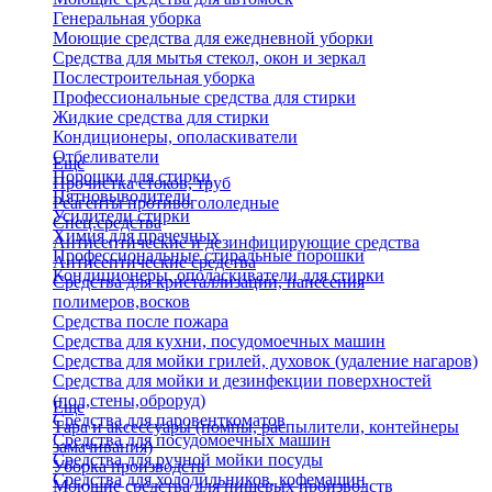
Генеральная уборка
Моющие средства для ежедневной уборки
Средства для мытья стекол, окон и зеркал
Послестроительная уборка
Профессиональные средства для стирки
Жидкие средства для стирки
Кондиционеры, ополаскиватели
Отбеливатели
Еще
Порошки для стирки
Прочистка стоков, труб
Пятновыводители
Реагенты противогололедные
Усилители стирки
Спец.средства
Химия для прачечных
Антисептические и дезинфицирующие средства
Профессиональные стиральные порошки
Антисептические средства
Кондиционеры, ополаскиватели для стирки
Средства для кристаллизации, нанесения
полимеров,восков
Средства после пожара
Средства для кухни, посудомоечных машин
Средства для мойки грилей, духовок (удаление нагаров)
Средства для мойки и дезинфекции поверхностей
(пол,стены,оброруд)
Еще
Средства для паровенткоматов
Тара и аксессуары (помпы, распылители, контейнеры
Средства для посудомоечных машин
замачивания)
Средства для ручной мойки посуды
Уборка производств
Средства для холодильников, кофемашин
Моющие средства для пищевых производств