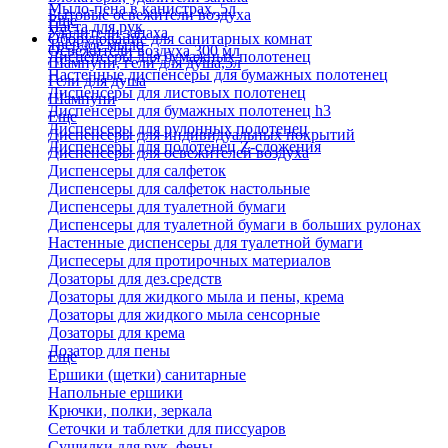
Мыло-пена в канистрах, 5л
Бытовые освежители воздуха
Еще
Паста для рук
Удалители запаха
Оборудование для санитарных комнат
Твердое мыло
Освежители воздуха 300 мл
Диспенсеры для бумажных полотенец
Шампуни, гели для душа,5л
Настенные диспенсеры для бумажных полотенец
Гели для душа
Диспенсеры для листовых полотенец
Шампуни
Диспенсеры для бумажных полотенец h3
Еще
Диспенсеры для рулонных полотенец
Диспенсеры для индивидуальных покрытий
Диспенсеры для полотенец Z-сложения
Диспенсеры для освежителей воздуха
Диспенсеры для салфеток
Диспенсеры для салфеток настольные
Диспенсеры для туалетной бумаги
Диспенсеры для туалетной бумаги в больших рулонах
Настенные диспенсеры для туалетной бумаги
Диспесеры для протирочных материалов
Дозаторы для дез.средств
Дозаторы для жидкого мыла и пены, крема
Дозаторы для жидкого мыла сенсорные
Дозаторы для крема
Дозатор для пены
Еще
Ершики (щетки) санитарные
Напольные ершики
Крючки, полки, зеркала
Сеточки и таблетки для писсуаров
Сушилки для рук, фены