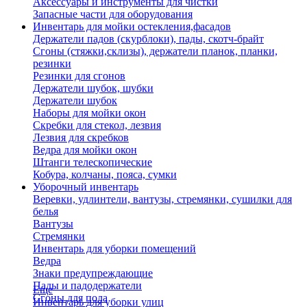
Аксессуары и инструменты для чистки
Запасные части для оборудования
Инвентарь для мойки остекления,фасадов
Держатели падов (скурблоки), пады, скотч-брайт
Сгоны (стяжки,склизы), держатели планок, планки,
резинки
Резинки для сгонов
Держатели шубок, шубки
Держатели шубок
Наборы для мойки окон
Скребки для стекол, лезвия
Лезвия для скребков
Ведра для мойки окон
Штанги телескопические
Кобура, колчаны, пояса, сумки
Уборочный инвентарь
Веревки, удлинтели, вантузы, стремянки, сушилки для
белья
Вантузы
Стремянки
Инвентарь для уборки помещений
Ведра
Знаки предупреждающие
Пады и падодержатели
Еще
Сгоны для пола
Инвентарь для уборки улиц