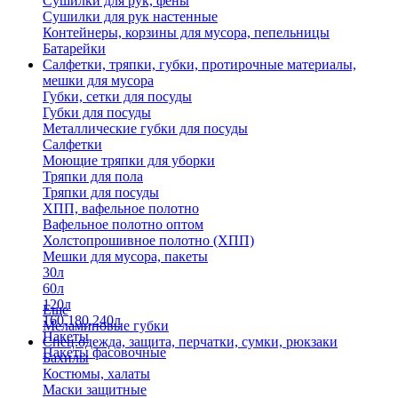
Сушилки для рук, фены
Сушилки для рук настенные
Контейнеры, корзины для мусора, пепельницы
Батарейки
Салфетки, тряпки, губки, протирочные материалы,
мешки для мусора
Губки, сетки для посуды
Губки для посуды
Металлические губки для посуды
Салфетки
Моющие тряпки для уборки
Тряпки для пола
Тряпки для посуды
ХПП, вафельное полотно
Вафельное полотно оптом
Холстопрошивное полотно (ХПП)
Мешки для мусора, пакеты
30л
60л
120л
Еще
160,180,240л
Меламиновые губки
Пакеты
Спец.одежда, защита, перчатки, сумки, рюкзаки
Пакеты фасовочные
Бахилы
Костюмы, халаты
Маски защитные