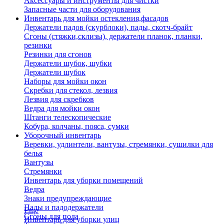
Аксессуары и инструменты для чистки
Запасные части для оборудования
Инвентарь для мойки остекления,фасадов
Держатели падов (скурблоки), пады, скотч-брайт
Сгоны (стяжки,склизы), держатели планок, планки,
резинки
Резинки для сгонов
Держатели шубок, шубки
Держатели шубок
Наборы для мойки окон
Скребки для стекол, лезвия
Лезвия для скребков
Ведра для мойки окон
Штанги телескопические
Кобура, колчаны, пояса, сумки
Уборочный инвентарь
Веревки, удлинтели, вантузы, стремянки, сушилки для
белья
Вантузы
Стремянки
Инвентарь для уборки помещений
Ведра
Знаки предупреждающие
Пады и падодержатели
Еще
Сгоны для пола
Инвентарь для уборки улиц