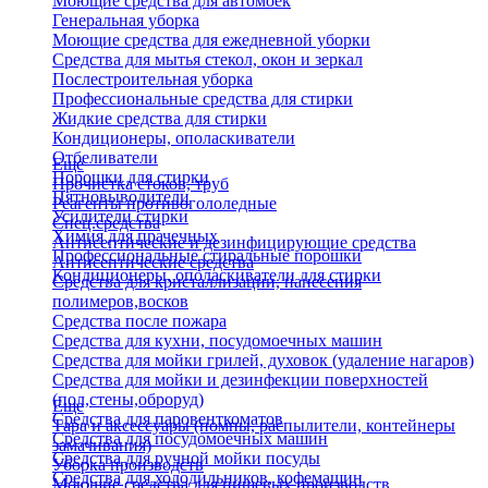
Моющие средства для автомоек
Генеральная уборка
Моющие средства для ежедневной уборки
Средства для мытья стекол, окон и зеркал
Послестроительная уборка
Профессиональные средства для стирки
Жидкие средства для стирки
Кондиционеры, ополаскиватели
Отбеливатели
Еще
Порошки для стирки
Прочистка стоков, труб
Пятновыводители
Реагенты противогололедные
Усилители стирки
Спец.средства
Химия для прачечных
Антисептические и дезинфицирующие средства
Профессиональные стиральные порошки
Антисептические средства
Кондиционеры, ополаскиватели для стирки
Средства для кристаллизации, нанесения
полимеров,восков
Средства после пожара
Средства для кухни, посудомоечных машин
Средства для мойки грилей, духовок (удаление нагаров)
Средства для мойки и дезинфекции поверхностей
(пол,стены,оброруд)
Еще
Средства для паровенткоматов
Тара и аксессуары (помпы, распылители, контейнеры
Средства для посудомоечных машин
замачивания)
Средства для ручной мойки посуды
Уборка производств
Средства для холодильников, кофемашин
Моющие средства для пищевых производств