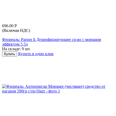
696.00
Р
(Включая НДС)
Флореаль: Рапин Б Дезинфицирующее ср-во с моющим
эффектом 5,5л
На складе:
9 шт.
Купить в один клик
Купить