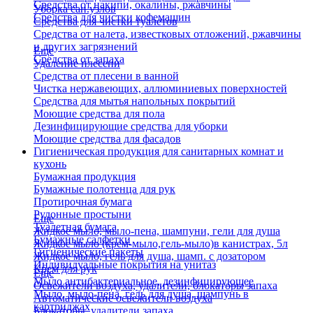
Средства от накипи, окалины, ржавчины
Уборка сан.узлов
Средства для чистки кофемашин
Средства для чистки туалетов
Средства от налета, известковых отложений, ржавчины
и других загрязнений
Еще
Средства от запаха
Удаление плесени
Средства от плесени в ванной
Чистка нержавеющих, аллюминиевых поверхностей
Средства для мытья напольных покрытий
Моющие средства для пола
Дезинфицирующие средства для уборки
Моющие средства для фасадов
Гигиеническая продукция для санитарных комнат и
кухонь
Бумажная продукция
Бумажные полотенца для рук
Протирочная бумага
Рулонные простыни
Еще
Туалетная бумага
Жидкое мыло, мыло-пена, шампуни, гели для душа
Бумажные салфетки
Жидкое мыло (крем-мыло,гель-мыло)в канистрах, 5л
Гигиенические пакеты
Жидкое мыло, гель для душа, шамп. с дозатором
Индивидуальные покрытия на унитаз
Крем для рук
Еще
Мыло антибактериальное, дезинфицирующее
Освежители воздуха, удалители, блокаторы запаха
Мыло, мыло-пена, гель для душа, шампунь в
Автоматические освежители воздуха
картриджах
Блокаторы, удалители запаха