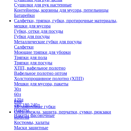
Сушилки для рук настенные
Контейнеры, корзины для мусора, пепельницы
Батарейки
Салфетки, тряпки, губки, протирочные материалы,
мешки для мусора
Губки, сетки для посуды
Губки для посуды
Металлические губки для посуды
Салфетки
Моющие тряпки для уборки
Тряпки для пола
Тряпки для посуды
ХПП, вафельное полотно
Вафельное полотно оптом
Холстопрошивное полотно (ХПП)
Мешки для мусора, пакеты
30л
60л
120л
Еще
160,180,240л
Меламиновые губки
Пакеты
Спец.одежда, защита, перчатки, сумки, рюкзаки
Пакеты фасовочные
Бахилы
Костюмы, халаты
Маски защитные