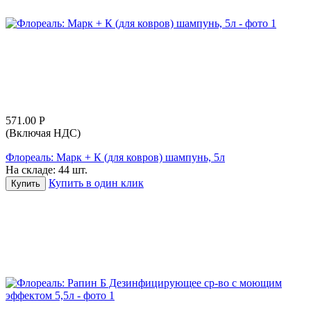
571.00
Р
(Включая НДС)
Флореаль: Марк + К (для ковров) шампунь, 5л
На складе:
44 шт.
Купить в один клик
Купить