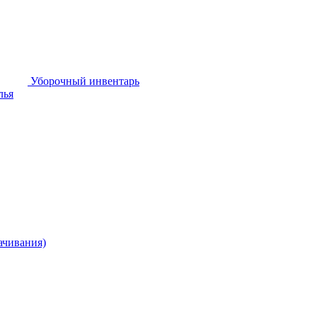
Уборочный инвентарь
лья
ачивания)