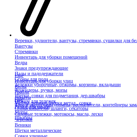
Веревки, удлинтели, вантузы, стремянки, сушилки для бе
Вантузы
Стремянки
Инвентарь для уборки помещений
Ведра
Знаки предупреждающие
Пады и падодержатели
Еще
Сгоны для пола
Инвентарь для уборки улиц
Тележки уборочные, отжимы, корзины, вкладыши
Вилы
Флаундеры, ручки, мопы
Грабли
Щетки, совки для подметания, дер.швабры
Лопаты
Еще
Отжим для тележек
Метлы, веники, щетки метал., совки
Тара и аксессуары (помпы, распылители, контейнеры зам
Ручки для швабр
Опрыскиватели, шланги, секаторы
Мопы
Садовые тележки, мотокосы, масла, лески
Швабры
Черенки
Веники
Щетки металлические
Совки уличные