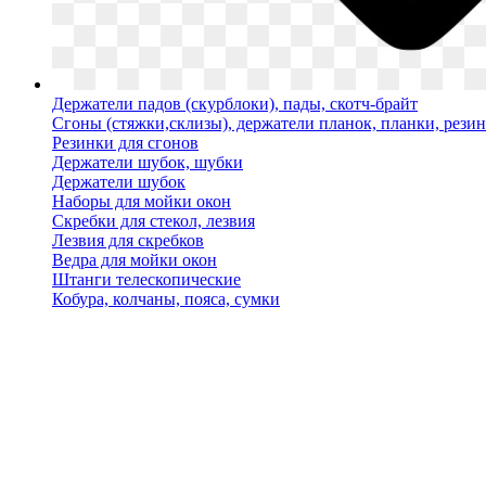
Держатели падов (скурблоки), пады, скотч-брайт
Сгоны (стяжки,склизы), держатели планок, планки, рези
Резинки для сгонов
Держатели шубок, шубки
Держатели шубок
Наборы для мойки окон
Скребки для стекол, лезвия
Лезвия для скребков
Ведра для мойки окон
Штанги телескопические
Кобура, колчаны, пояса, сумки