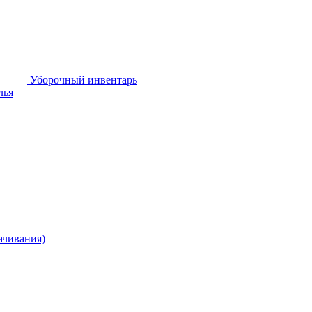
Уборочный инвентарь
лья
ачивания)