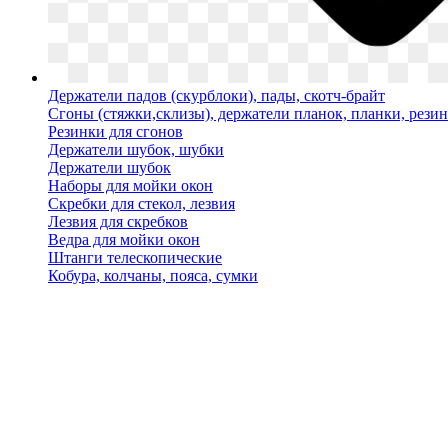
Держатели падов (скурблоки), пады, скотч-брайт
Сгоны (стяжки,склизы), держатели планок, планки, рези
Резинки для сгонов
Держатели шубок, шубки
Держатели шубок
Наборы для мойки окон
Скребки для стекол, лезвия
Лезвия для скребков
Ведра для мойки окон
Штанги телескопические
Кобура, колчаны, пояса, сумки