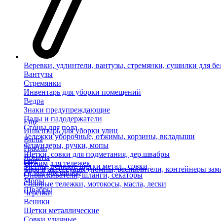
Веревки, удлинтели, вантузы, стремянки, сушилки для бе
Вантузы
Стремянки
Инвентарь для уборки помещений
Ведра
Знаки предупреждающие
Пады и падодержатели
Еще
Сгоны для пола
Инвентарь для уборки улиц
Тележки уборочные, отжимы, корзины, вкладыши
Вилы
Флаундеры, ручки, мопы
Грабли
Щетки, совки для подметания, дер.швабры
Лопаты
Еще
Отжим для тележек
Метлы, веники, щетки метал., совки
Тара и аксессуары (помпы, распылители, контейнеры зам
Ручки для швабр
Опрыскиватели, шланги, секаторы
Мопы
Садовые тележки, мотокосы, масла, лески
Швабры
Черенки
Веники
Щетки металлические
Совки уличные