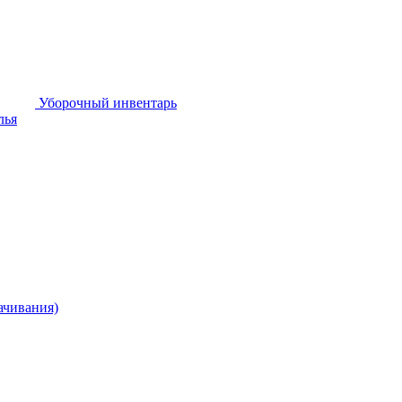
Уборочный инвентарь
лья
ачивания)