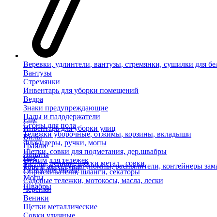
Веревки, удлинтели, вантузы, стремянки, сушилки для бе
Вантузы
Стремянки
Инвентарь для уборки помещений
Ведра
Знаки предупреждающие
Пады и падодержатели
Еще
Сгоны для пола
Инвентарь для уборки улиц
Тележки уборочные, отжимы, корзины, вкладыши
Вилы
Флаундеры, ручки, мопы
Грабли
Щетки, совки для подметания, дер.швабры
Лопаты
Еще
Отжим для тележек
Метлы, веники, щетки метал., совки
Тара и аксессуары (помпы, распылители, контейнеры зам
Ручки для швабр
Опрыскиватели, шланги, секаторы
Мопы
Садовые тележки, мотокосы, масла, лески
Швабры
Черенки
Веники
Щетки металлические
Совки уличные