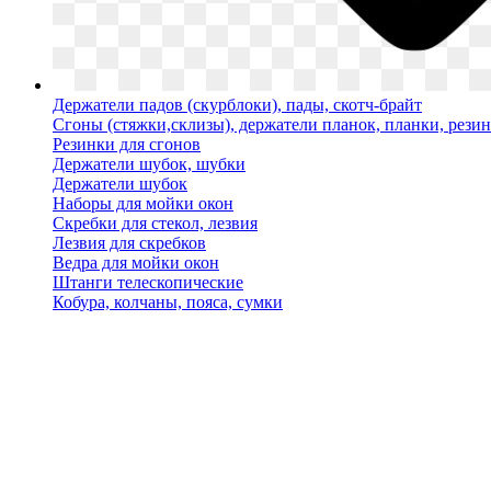
Держатели падов (скурблоки), пады, скотч-брайт
Сгоны (стяжки,склизы), держатели планок, планки, рези
Резинки для сгонов
Держатели шубок, шубки
Держатели шубок
Наборы для мойки окон
Скребки для стекол, лезвия
Лезвия для скребков
Ведра для мойки окон
Штанги телескопические
Кобура, колчаны, пояса, сумки