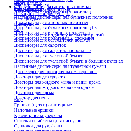
Еще
Паста для рук
Удалители запаха
Оборудование для санитарных комнат
Твердое мыло
Освежители воздуха 300 мл
Диспенсеры для бумажных полотенец
Шампуни, гели для душа,5л
Настенные диспенсеры для бумажных полотенец
Гели для душа
Диспенсеры для листовых полотенец
Шампуни
Диспенсеры для бумажных полотенец h3
Еще
Диспенсеры для рулонных полотенец
Диспенсеры для индивидуальных покрытий
Диспенсеры для полотенец Z-сложения
Диспенсеры для освежителей воздуха
Диспенсеры для салфеток
Диспенсеры для салфеток настольные
Диспенсеры для туалетной бумаги
Диспенсеры для туалетной бумаги в больших рулонах
Настенные диспенсеры для туалетной бумаги
Диспесеры для протирочных материалов
Дозаторы для дез.средств
Дозаторы для жидкого мыла и пены, крема
Дозаторы для жидкого мыла сенсорные
Дозаторы для крема
Дозатор для пены
Еще
Ершики (щетки) санитарные
Напольные ершики
Крючки, полки, зеркала
Сеточки и таблетки для писсуаров
Сушилки для рук, фены