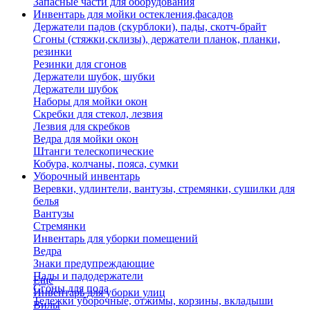
Запасные части для оборудования
Инвентарь для мойки остекления,фасадов
Держатели падов (скурблоки), пады, скотч-брайт
Сгоны (стяжки,склизы), держатели планок, планки,
резинки
Резинки для сгонов
Держатели шубок, шубки
Держатели шубок
Наборы для мойки окон
Скребки для стекол, лезвия
Лезвия для скребков
Ведра для мойки окон
Штанги телескопические
Кобура, колчаны, пояса, сумки
Уборочный инвентарь
Веревки, удлинтели, вантузы, стремянки, сушилки для
белья
Вантузы
Стремянки
Инвентарь для уборки помещений
Ведра
Знаки предупреждающие
Пады и падодержатели
Еще
Сгоны для пола
Инвентарь для уборки улиц
Тележки уборочные, отжимы, корзины, вкладыши
Вилы