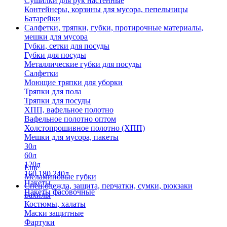
Сушилки для рук настенные
Контейнеры, корзины для мусора, пепельницы
Батарейки
Салфетки, тряпки, губки, протирочные материалы,
мешки для мусора
Губки, сетки для посуды
Губки для посуды
Металлические губки для посуды
Салфетки
Моющие тряпки для уборки
Тряпки для пола
Тряпки для посуды
ХПП, вафельное полотно
Вафельное полотно оптом
Холстопрошивное полотно (ХПП)
Мешки для мусора, пакеты
30л
60л
120л
Еще
160,180,240л
Меламиновые губки
Пакеты
Спец.одежда, защита, перчатки, сумки, рюкзаки
Пакеты фасовочные
Бахилы
Костюмы, халаты
Маски защитные
Фартуки