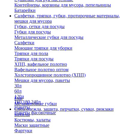
Контейнеры, корзины для мусора, пепельницы
Батарейки
Салфетки, тряпки, губки, протирочные материалы,
мешки для мусора
Губки, сетки для посуды
Губки для посуды
Металлические губки для посуды
Салфетки
Моющие тряпки для уборки
Тряпки для пола
Тряпки для посуды
ХПП, вафельное полотно
Вафельное полотно оптом
Холстопрошивное полотно (ХПП)
Мешки для мусора, пакеты
30л
60л
120л
Еще
160,180,240л
Меламиновые губки
Пакеты
Спец.одежда, защита, перчатки, сумки, рюкзаки
Пакеты фасовочные
Бахилы
Костюмы, халаты
Маски защитные
Фартуки