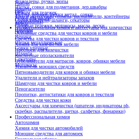
Флаундеры, ручки, мопы
Грабли
Щетки, совки для подметания, дер.швабры
Лопаты
Еще
Отжим для тележек
Метлы, веники, щетки метал., совки
Тара и аксессуары (помпы, распылители, контейнеры
Ручки для швабр
Опрыскиватели, шланги, секаторы
замачивания)
Мопы
Садовые тележки, мотокосы, масла, лески
Профессиональная химия и акссесуары для химчистки
Швабры
Черенки
Основные средства для чистки ковров и мебели
Веники
Средства для чистки ковров и текстиля
Щетки металлические
Химия для химчистки мебели
Совки уличные
Преспреи для химчистки
Шланги
Кислотные ополаскиватели
Секаторы
Отбеливатели для матрасов, ковров, обивки мебели
Мотокосы
Усилители моющих средств
Пятновыводители для ковров и обивки мебели
Удалители и нейтрализаторы запахов
Шампуни для чистки ковров и мебели
Пеногасители
Пропитки, антистатики для ковров и текстиля
Средства для чистки кожи
Аксессуары для химчистки (шпателя, индикаторы ph,
скребки, распылители, щетки, салфетки, фонарики)
Профессиональная химия
Автохимия
Химия для чистки автомобилей
Моющие средства для автомоек