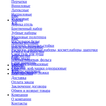
Перчатки
Виниловые
Латексные
Нитриловые
Еще
Резиновые
Хорека
Х/б
Хорека отель
Бритвенный набор
Зубные наборы
Махровые полотенца
Еще
Пастельное белье
Хорека ресторан
Плечики, вешалки-стойки
Боксы одноразовые
Расчески, швейные наборы, космет.наборы, шапочки
Бумага для выпечки
Саше гель для душа
Зубочистки
Еще
Саше мыло
Пленка пищевая, фольга
Саше шампунь
Скатерти одноразовые
Бренды
Тапочки
Стаканы, коф.чашки одноразовые
Блог
Халаты махровые
Тарелки, вилки, ложки
Покупателям
Доставка
Оплата заказа
Заключение договора
Обмен и возврат товара
Компания
О компании
Контакты