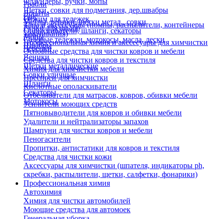
Флаундеры, ручки, мопы
Грабли
Щетки, совки для подметания, дер.швабры
Лопаты
Еще
Отжим для тележек
Метлы, веники, щетки метал., совки
Тара и аксессуары (помпы, распылители, контейнеры
Ручки для швабр
Опрыскиватели, шланги, секаторы
замачивания)
Мопы
Садовые тележки, мотокосы, масла, лески
Профессиональная химия и акссесуары для химчистки
Швабры
Черенки
Основные средства для чистки ковров и мебели
Веники
Средства для чистки ковров и текстиля
Щетки металлические
Химия для химчистки мебели
Совки уличные
Преспреи для химчистки
Шланги
Кислотные ополаскиватели
Секаторы
Отбеливатели для матрасов, ковров, обивки мебели
Мотокосы
Усилители моющих средств
Пятновыводители для ковров и обивки мебели
Удалители и нейтрализаторы запахов
Шампуни для чистки ковров и мебели
Пеногасители
Пропитки, антистатики для ковров и текстиля
Средства для чистки кожи
Аксессуары для химчистки (шпателя, индикаторы ph,
скребки, распылители, щетки, салфетки, фонарики)
Профессиональная химия
Автохимия
Химия для чистки автомобилей
Моющие средства для автомоек
Генеральная уборка