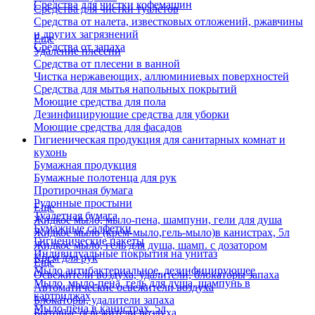
Средства для чистки кофемашин
Средства для чистки туалетов
Средства от налета, известковых отложений, ржавчины
и других загрязнений
Еще
Средства от запаха
Удаление плесени
Средства от плесени в ванной
Чистка нержавеющих, аллюминиевых поверхностей
Средства для мытья напольных покрытий
Моющие средства для пола
Дезинфицирующие средства для уборки
Моющие средства для фасадов
Гигиеническая продукция для санитарных комнат и
кухонь
Бумажная продукция
Бумажные полотенца для рук
Протирочная бумага
Рулонные простыни
Еще
Туалетная бумага
Жидкое мыло, мыло-пена, шампуни, гели для душа
Бумажные салфетки
Жидкое мыло (крем-мыло,гель-мыло)в канистрах, 5л
Гигиенические пакеты
Жидкое мыло, гель для душа, шамп. с дозатором
Индивидуальные покрытия на унитаз
Крем для рук
Еще
Мыло антибактериальное, дезинфицирующее
Освежители воздуха, удалители, блокаторы запаха
Мыло, мыло-пена, гель для душа, шампунь в
Автоматические освежители воздуха
картриджах
Блокаторы, удалители запаха
Мыло-пена в канистрах, 5л
Бытовые освежители воздуха