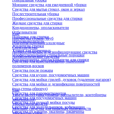
Генеральная уборка
Моющие средства для ежедневной уборки
Средства для мытья стекол, окон и зеркал
Послестроительная уборка
Профессиональные средства для стирки
Жидкие средства для стирки
Кондиционеры, ополаскиватели
Отбеливатели
Еще
Порошки для стирки
Прочистка стоков, труб
Пятновыводители
Реагенты противогололедные
Усилители стирки
Спец.средства
Химия для прачечных
Антисептические и дезинфицирующие средства
Профессиональные стиральные порошки
Антисептические средства
Кондиционеры, ополаскиватели для стирки
Средства для кристаллизации, нанесения
полимеров,восков
Средства после пожара
Средства для кухни, посудомоечных машин
Средства для мойки грилей, духовок (удаление нагаров)
Средства для мойки и дезинфекции поверхностей
(пол,стены,оброруд)
Еще
Средства для паровенткоматов
Тара и аксессуары (помпы, распылители, контейнеры
Средства для посудомоечных машин
замачивания)
Средства для ручной мойки посуды
Уборка производств
Средства для холодильников, кофемашин
Моющие средства для пищевых производств
Средства от накипи, окалины, ржавчины
Уборка сан.узлов