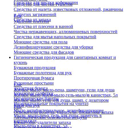
Средства для чистки кофемашин
Средства для чистки туалетов
Средства от налета, известковых отложений, ржавчины
и других загрязнений
Еще
Средства от запаха
Удаление плесени
Средства от плесени в ванной
Чистка нержавеющих, аллюминиевых поверхностей
Средства для мытья напольных покрытий
Моющие средства для пола
Дезинфицирующие средства для уборки
Моющие средства для фасадов
Гигиеническая продукция для санитарных комнат и
кухонь
Бумажная продукция
Бумажные полотенца для рук
Протирочная бумага
Рулонные простыни
Еще
Туалетная бумага
Жидкое мыло, мыло-пена, шампуни, гели для душа
Бумажные салфетки
Жидкое мыло (крем-мыло,гель-мыло)в канистрах, 5л
Гигиенические пакеты
Жидкое мыло, гель для душа, шамп. с дозатором
Индивидуальные покрытия на унитаз
Крем для рук
Еще
Мыло антибактериальное, дезинфицирующее
Освежители воздуха, удалители, блокаторы запаха
Мыло, мыло-пена, гель для душа, шампунь в
Автоматические освежители воздуха
картриджах
Блокаторы, удалители запаха
Мыло-пена в канистрах, 5л
Бытовые освежители воздуха