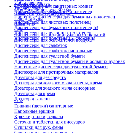
Еще
Паста для рук
Удалители запаха
Оборудование для санитарных комнат
Твердое мыло
Освежители воздуха 300 мл
Диспенсеры для бумажных полотенец
Шампуни, гели для душа,5л
Настенные диспенсеры для бумажных полотенец
Гели для душа
Диспенсеры для листовых полотенец
Шампуни
Диспенсеры для бумажных полотенец h3
Еще
Диспенсеры для рулонных полотенец
Диспенсеры для индивидуальных покрытий
Диспенсеры для полотенец Z-сложения
Диспенсеры для освежителей воздуха
Диспенсеры для салфеток
Диспенсеры для салфеток настольные
Диспенсеры для туалетной бумаги
Диспенсеры для туалетной бумаги в больших рулонах
Настенные диспенсеры для туалетной бумаги
Диспесеры для протирочных материалов
Дозаторы для дез.средств
Дозаторы для жидкого мыла и пены, крема
Дозаторы для жидкого мыла сенсорные
Дозаторы для крема
Дозатор для пены
Еще
Ершики (щетки) санитарные
Напольные ершики
Крючки, полки, зеркала
Сеточки и таблетки для писсуаров
Сушилки для рук, фены
Сушилки для рук настенные