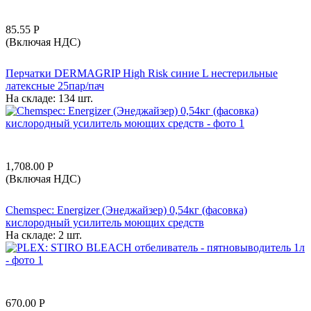
85.55
Р
(Включая НДС)
Перчатки DERMAGRIP High Risk синие L нестерильные
латексные 25пар/пач
На складе:
134 шт.
1,708.00
Р
(Включая НДС)
Chemspec: Energizer (Энеджайзер) 0,54кг (фасовка)
кислородный усилитель моющих средств
На складе:
2 шт.
670.00
Р