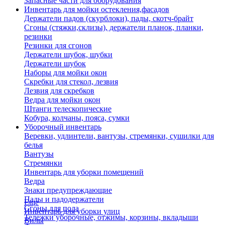
Запасные части для оборудования
Инвентарь для мойки остекления,фасадов
Держатели падов (скурблоки), пады, скотч-брайт
Сгоны (стяжки,склизы), держатели планок, планки,
резинки
Резинки для сгонов
Держатели шубок, шубки
Держатели шубок
Наборы для мойки окон
Скребки для стекол, лезвия
Лезвия для скребков
Ведра для мойки окон
Штанги телескопические
Кобура, колчаны, пояса, сумки
Уборочный инвентарь
Веревки, удлинтели, вантузы, стремянки, сушилки для
белья
Вантузы
Стремянки
Инвентарь для уборки помещений
Ведра
Знаки предупреждающие
Пады и падодержатели
Еще
Сгоны для пола
Инвентарь для уборки улиц
Тележки уборочные, отжимы, корзины, вкладыши
Вилы