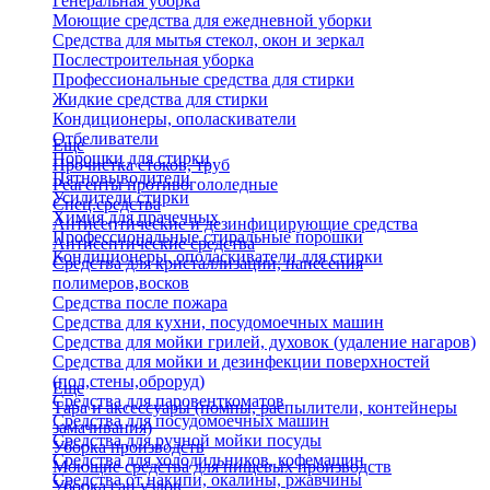
Генеральная уборка
Моющие средства для ежедневной уборки
Средства для мытья стекол, окон и зеркал
Послестроительная уборка
Профессиональные средства для стирки
Жидкие средства для стирки
Кондиционеры, ополаскиватели
Отбеливатели
Еще
Порошки для стирки
Прочистка стоков, труб
Пятновыводители
Реагенты противогололедные
Усилители стирки
Спец.средства
Химия для прачечных
Антисептические и дезинфицирующие средства
Профессиональные стиральные порошки
Антисептические средства
Кондиционеры, ополаскиватели для стирки
Средства для кристаллизации, нанесения
полимеров,восков
Средства после пожара
Средства для кухни, посудомоечных машин
Средства для мойки грилей, духовок (удаление нагаров)
Средства для мойки и дезинфекции поверхностей
(пол,стены,оброруд)
Еще
Средства для паровенткоматов
Тара и аксессуары (помпы, распылители, контейнеры
Средства для посудомоечных машин
замачивания)
Средства для ручной мойки посуды
Уборка производств
Средства для холодильников, кофемашин
Моющие средства для пищевых производств
Средства от накипи, окалины, ржавчины
Уборка сан.узлов