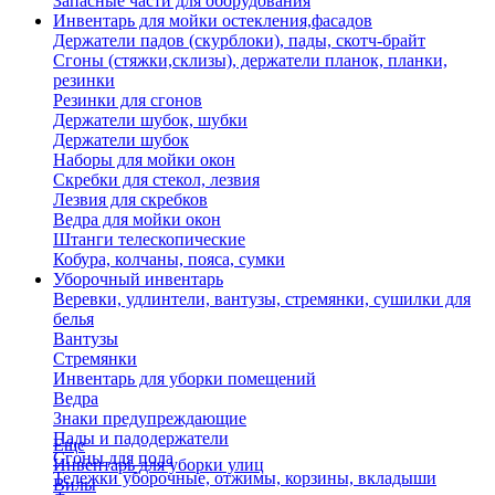
Запасные части для оборудования
Инвентарь для мойки остекления,фасадов
Держатели падов (скурблоки), пады, скотч-брайт
Сгоны (стяжки,склизы), держатели планок, планки,
резинки
Резинки для сгонов
Держатели шубок, шубки
Держатели шубок
Наборы для мойки окон
Скребки для стекол, лезвия
Лезвия для скребков
Ведра для мойки окон
Штанги телескопические
Кобура, колчаны, пояса, сумки
Уборочный инвентарь
Веревки, удлинтели, вантузы, стремянки, сушилки для
белья
Вантузы
Стремянки
Инвентарь для уборки помещений
Ведра
Знаки предупреждающие
Пады и падодержатели
Еще
Сгоны для пола
Инвентарь для уборки улиц
Тележки уборочные, отжимы, корзины, вкладыши
Вилы