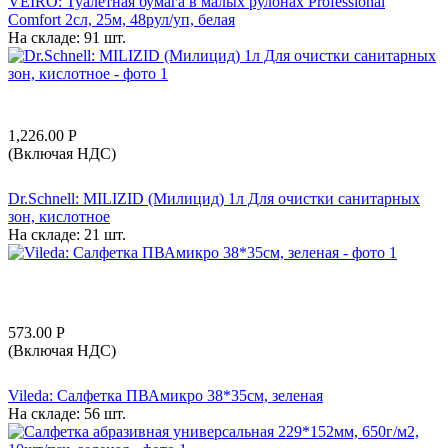
VEIRO: Туалетная бумага в малых рулонах Professional
Comfort 2сл, 25м, 48рул/уп, белая
На складе:
91 шт.
1,226.00
Р
(Включая НДС)
Dr.Schnell: MILIZID (Милицид) 1л Для очистки санитарных
зон, кислотное
На складе:
21 шт.
573.00
Р
(Включая НДС)
Vileda: Салфетка ПВАмикро 38*35см, зеленая
На складе:
56 шт.