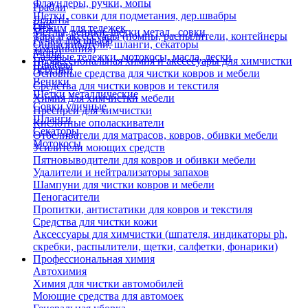
Флаундеры, ручки, мопы
Грабли
Щетки, совки для подметания, дер.швабры
Лопаты
Еще
Отжим для тележек
Метлы, веники, щетки метал., совки
Тара и аксессуары (помпы, распылители, контейнеры
Ручки для швабр
Опрыскиватели, шланги, секаторы
замачивания)
Мопы
Садовые тележки, мотокосы, масла, лески
Профессиональная химия и акссесуары для химчистки
Швабры
Черенки
Основные средства для чистки ковров и мебели
Веники
Средства для чистки ковров и текстиля
Щетки металлические
Химия для химчистки мебели
Совки уличные
Преспреи для химчистки
Шланги
Кислотные ополаскиватели
Секаторы
Отбеливатели для матрасов, ковров, обивки мебели
Мотокосы
Усилители моющих средств
Пятновыводители для ковров и обивки мебели
Удалители и нейтрализаторы запахов
Шампуни для чистки ковров и мебели
Пеногасители
Пропитки, антистатики для ковров и текстиля
Средства для чистки кожи
Аксессуары для химчистки (шпателя, индикаторы ph,
скребки, распылители, щетки, салфетки, фонарики)
Профессиональная химия
Автохимия
Химия для чистки автомобилей
Моющие средства для автомоек