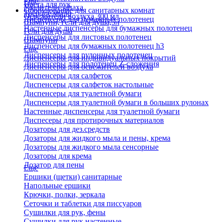
Еще
Паста для рук
Удалители запаха
Оборудование для санитарных комнат
Твердое мыло
Освежители воздуха 300 мл
Диспенсеры для бумажных полотенец
Шампуни, гели для душа,5л
Настенные диспенсеры для бумажных полотенец
Гели для душа
Диспенсеры для листовых полотенец
Шампуни
Диспенсеры для бумажных полотенец h3
Еще
Диспенсеры для рулонных полотенец
Диспенсеры для индивидуальных покрытий
Диспенсеры для полотенец Z-сложения
Диспенсеры для освежителей воздуха
Диспенсеры для салфеток
Диспенсеры для салфеток настольные
Диспенсеры для туалетной бумаги
Диспенсеры для туалетной бумаги в больших рулонах
Настенные диспенсеры для туалетной бумаги
Диспесеры для протирочных материалов
Дозаторы для дез.средств
Дозаторы для жидкого мыла и пены, крема
Дозаторы для жидкого мыла сенсорные
Дозаторы для крема
Дозатор для пены
Еще
Ершики (щетки) санитарные
Напольные ершики
Крючки, полки, зеркала
Сеточки и таблетки для писсуаров
Сушилки для рук, фены
Сушилки для рук настенные