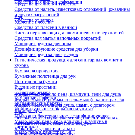
Средства для чистки кофемашин
Средства для чистки туалетов
Средства от налета, известковых отложений, ржавчины
и других загрязнений
Еще
Средства от запаха
Удаление плесени
Средства от плесени в ванной
Чистка нержавеющих, аллюминиевых поверхностей
Средства для мытья напольных покрытий
Моющие средства для пола
Дезинфицирующие средства для уборки
Моющие средства для фасадов
Гигиеническая продукция для санитарных комнат и
кухонь
Бумажная продукция
Бумажные полотенца для рук
Протирочная бумага
Рулонные простыни
Еще
Туалетная бумага
Жидкое мыло, мыло-пена, шампуни, гели для душа
Бумажные салфетки
Жидкое мыло (крем-мыло,гель-мыло)в канистрах, 5л
Гигиенические пакеты
Жидкое мыло, гель для душа, шамп. с дозатором
Индивидуальные покрытия на унитаз
Крем для рук
Еще
Мыло антибактериальное, дезинфицирующее
Освежители воздуха, удалители, блокаторы запаха
Мыло, мыло-пена, гель для душа, шампунь в
Автоматические освежители воздуха
картриджах
Блокаторы, удалители запаха
Мыло-пена в канистрах, 5л
Бытовые освежители воздуха