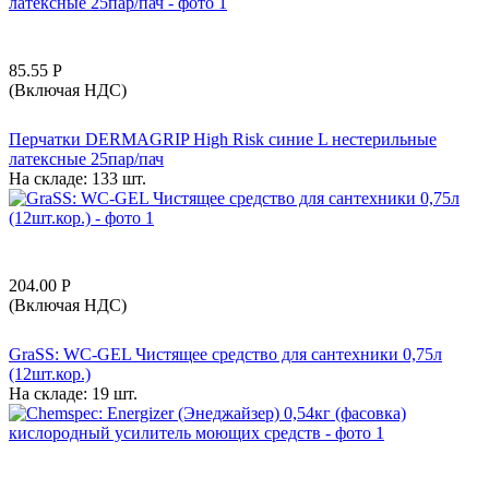
85.55
Р
(Включая НДС)
Перчатки DERMAGRIP High Risk синие L нестерильные
латексные 25пар/пач
На складе:
133 шт.
204.00
Р
(Включая НДС)
GraSS: WC-GEL Чистящее средство для сантехники 0,75л
(12шт.кор.)
На складе:
19 шт.