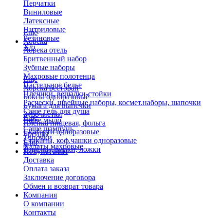
Перчатки
Виниловые
Латексные
Нитриловые
Еще
Резиновые
Хорека
Х/б
Хорека отель
Бритвенный набор
Зубные наборы
Махровые полотенца
Еще
Пастельное белье
Хорека ресторан
Плечики, вешалки-стойки
Боксы одноразовые
Расчески, швейные наборы, космет.наборы, шапочки
Бумага для выпечки
Саше гель для душа
Зубочистки
Еще
Саше мыло
Пленка пищевая, фольга
Саше шампунь
Скатерти одноразовые
Бренды
Тапочки
Стаканы, коф.чашки одноразовые
Блог
Халаты махровые
Тарелки, вилки, ложки
Покупателям
Доставка
Оплата заказа
Заключение договора
Обмен и возврат товара
Компания
О компании
Контакты