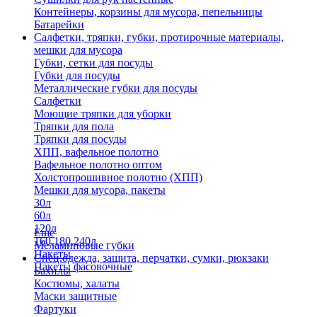
Контейнеры, корзины для мусора, пепельницы
Батарейки
Салфетки, тряпки, губки, протирочные материалы,
мешки для мусора
Губки, сетки для посуды
Губки для посуды
Металлические губки для посуды
Салфетки
Моющие тряпки для уборки
Тряпки для пола
Тряпки для посуды
ХПП, вафельное полотно
Вафельное полотно оптом
Холстопрошивное полотно (ХПП)
Мешки для мусора, пакеты
30л
60л
120л
Еще
160,180,240л
Меламиновые губки
Пакеты
Спец.одежда, защита, перчатки, сумки, рюкзаки
Пакеты фасовочные
Бахилы
Костюмы, халаты
Маски защитные
Фартуки