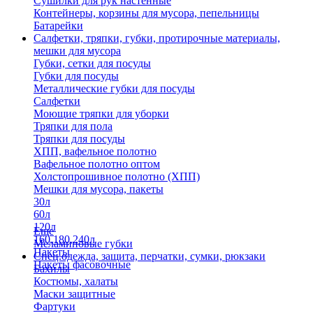
Сушилки для рук настенные
Контейнеры, корзины для мусора, пепельницы
Батарейки
Салфетки, тряпки, губки, протирочные материалы,
мешки для мусора
Губки, сетки для посуды
Губки для посуды
Металлические губки для посуды
Салфетки
Моющие тряпки для уборки
Тряпки для пола
Тряпки для посуды
ХПП, вафельное полотно
Вафельное полотно оптом
Холстопрошивное полотно (ХПП)
Мешки для мусора, пакеты
30л
60л
120л
Еще
160,180,240л
Меламиновые губки
Пакеты
Спец.одежда, защита, перчатки, сумки, рюкзаки
Пакеты фасовочные
Бахилы
Костюмы, халаты
Маски защитные
Фартуки