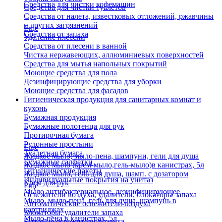
Средства для чистки кофемашин
Средства для чистки туалетов
Средства от налета, известковых отложений, ржавчины
и других загрязнений
Еще
Средства от запаха
Удаление плесени
Средства от плесени в ванной
Чистка нержавеющих, аллюминиевых поверхностей
Средства для мытья напольных покрытий
Моющие средства для пола
Дезинфицирующие средства для уборки
Моющие средства для фасадов
Гигиеническая продукция для санитарных комнат и
кухонь
Бумажная продукция
Бумажные полотенца для рук
Протирочная бумага
Рулонные простыни
Еще
Туалетная бумага
Жидкое мыло, мыло-пена, шампуни, гели для душа
Бумажные салфетки
Жидкое мыло (крем-мыло,гель-мыло)в канистрах, 5л
Гигиенические пакеты
Жидкое мыло, гель для душа, шамп. с дозатором
Индивидуальные покрытия на унитаз
Крем для рук
Еще
Мыло антибактериальное, дезинфицирующее
Освежители воздуха, удалители, блокаторы запаха
Мыло, мыло-пена, гель для душа, шампунь в
Автоматические освежители воздуха
картриджах
Блокаторы, удалители запаха
Мыло-пена в канистрах, 5л
Бытовые освежители воздуха