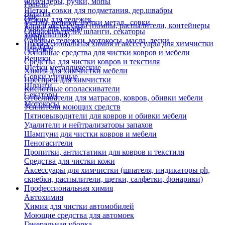
Флаундеры, ручки, мопы
Грабли
Щетки, совки для подметания, дер.швабры
Лопаты
Еще
Отжим для тележек
Метлы, веники, щетки метал., совки
Тара и аксессуары (помпы, распылители, контейнеры
Ручки для швабр
Опрыскиватели, шланги, секаторы
замачивания)
Мопы
Садовые тележки, мотокосы, масла, лески
Профессиональная химия и акссесуары для химчистки
Швабры
Черенки
Основные средства для чистки ковров и мебели
Веники
Средства для чистки ковров и текстиля
Щетки металлические
Химия для химчистки мебели
Совки уличные
Преспреи для химчистки
Шланги
Кислотные ополаскиватели
Секаторы
Отбеливатели для матрасов, ковров, обивки мебели
Мотокосы
Усилители моющих средств
Пятновыводители для ковров и обивки мебели
Удалители и нейтрализаторы запахов
Шампуни для чистки ковров и мебели
Пеногасители
Пропитки, антистатики для ковров и текстиля
Средства для чистки кожи
Аксессуары для химчистки (шпателя, индикаторы ph,
скребки, распылители, щетки, салфетки, фонарики)
Профессиональная химия
Автохимия
Химия для чистки автомобилей
Моющие средства для автомоек
Генеральная уборка