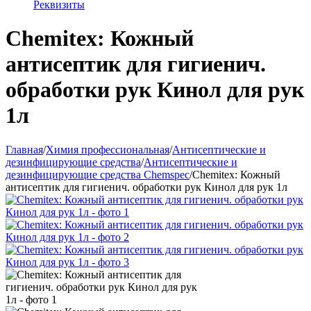
Реквизиты
Chemitex: Кожный
антисептик для гигиенич.
обработки рук Кинол для рук
1л
Главная
/
Химия профессиональная
/
Антисептические и
дезинфицирующие средства
/
Антисептические и
дезинфицирующие средства Сhemspec
/
Chemitex: Кожный
антисептик для гигиенич. обработки рук Кинол для рук 1л