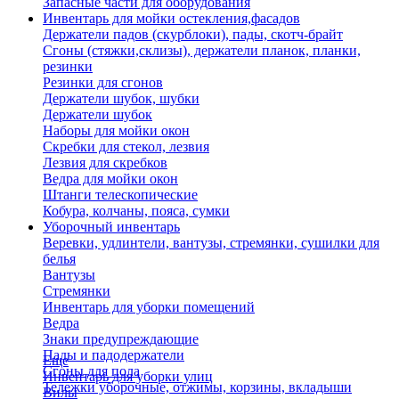
Запасные части для оборудования
Инвентарь для мойки остекления,фасадов
Держатели падов (скурблоки), пады, скотч-брайт
Сгоны (стяжки,склизы), держатели планок, планки,
резинки
Резинки для сгонов
Держатели шубок, шубки
Держатели шубок
Наборы для мойки окон
Скребки для стекол, лезвия
Лезвия для скребков
Ведра для мойки окон
Штанги телескопические
Кобура, колчаны, пояса, сумки
Уборочный инвентарь
Веревки, удлинтели, вантузы, стремянки, сушилки для
белья
Вантузы
Стремянки
Инвентарь для уборки помещений
Ведра
Знаки предупреждающие
Пады и падодержатели
Еще
Сгоны для пола
Инвентарь для уборки улиц
Тележки уборочные, отжимы, корзины, вкладыши
Вилы