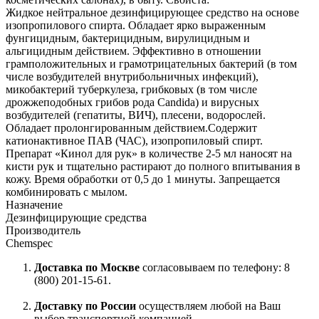
Жидкое нейтральное дезинфицирующее средство на основе
изопропилового спирта. Обладает ярко выраженным
фунгицидным, бактерицидным, вирулицидным и
альгицидным действием. Эффективно в отношении
грамположительных и грамотрицательных бактерий (в том
числе возбудителей внутрибольничных инфекций),
микобактерий туберкулеза, грибковых (в том числе
дрожжеподобных грибов рода Candida) и вирусных
возбудителей (гепатиты, ВИЧ), плесени, водорослей.
Обладает пролонгированным действием.Содержит
катионактивное ПАВ (ЧАС), изопропиловый спирт.
Препарат «Кинол для рук» в количестве 2-5 мл наносят на
кисти рук и тщательно растирают до полного впитывания в
кожу. Время обработки от 0,5 до 1 минуты. Запрещается
комбинировать с мылом.
Назначение
Дезинфицирующие средства
Производитель
Сhemspec
Доставка по Москве
согласовываем по телефону: 8
(800) 201-15-61.
Доставку по России
осуществляем любой на Ваш
выбор транспортной компанией.