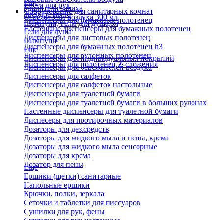
Еще
Паста для рук
Удалители запаха
Оборудование для санитарных комнат
Твердое мыло
Освежители воздуха 300 мл
Диспенсеры для бумажных полотенец
Шампуни, гели для душа,5л
Настенные диспенсеры для бумажных полотенец
Гели для душа
Диспенсеры для листовых полотенец
Шампуни
Диспенсеры для бумажных полотенец h3
Еще
Диспенсеры для рулонных полотенец
Диспенсеры для индивидуальных покрытий
Диспенсеры для полотенец Z-сложения
Диспенсеры для освежителей воздуха
Диспенсеры для салфеток
Диспенсеры для салфеток настольные
Диспенсеры для туалетной бумаги
Диспенсеры для туалетной бумаги в больших рулонах
Настенные диспенсеры для туалетной бумаги
Диспесеры для протирочных материалов
Дозаторы для дез.средств
Дозаторы для жидкого мыла и пены, крема
Дозаторы для жидкого мыла сенсорные
Дозаторы для крема
Дозатор для пены
Еще
Ершики (щетки) санитарные
Напольные ершики
Крючки, полки, зеркала
Сеточки и таблетки для писсуаров
Сушилки для рук, фены