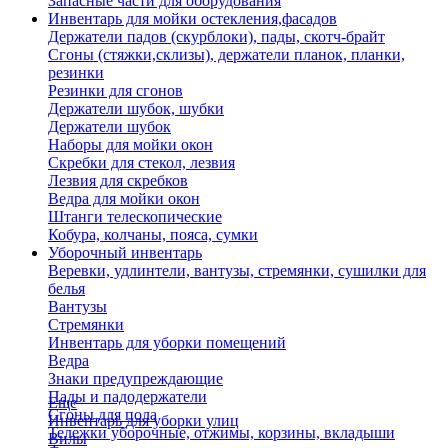
Запасные части для оборудования
Инвентарь для мойки остекления,фасадов
Держатели падов (скурблоки), пады, скотч-брайт
Сгоны (стяжки,склизы), держатели планок, планки,
резинки
Резинки для сгонов
Держатели шубок, шубки
Держатели шубок
Наборы для мойки окон
Скребки для стекол, лезвия
Лезвия для скребков
Ведра для мойки окон
Штанги телескопические
Кобура, колчаны, пояса, сумки
Уборочный инвентарь
Веревки, удлинтели, вантузы, стремянки, сушилки для
белья
Вантузы
Стремянки
Инвентарь для уборки помещений
Ведра
Знаки предупреждающие
Пады и падодержатели
Еще
Сгоны для пола
Инвентарь для уборки улиц
Тележки уборочные, отжимы, корзины, вкладыши
Вилы