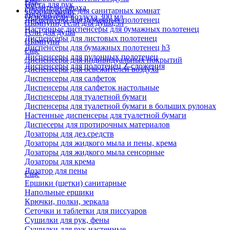
Еще
Паста для рук
Удалители запаха
Оборудование для санитарных комнат
Твердое мыло
Освежители воздуха 300 мл
Диспенсеры для бумажных полотенец
Шампуни, гели для душа,5л
Настенные диспенсеры для бумажных полотенец
Гели для душа
Диспенсеры для листовых полотенец
Шампуни
Диспенсеры для бумажных полотенец h3
Еще
Диспенсеры для рулонных полотенец
Диспенсеры для индивидуальных покрытий
Диспенсеры для полотенец Z-сложения
Диспенсеры для освежителей воздуха
Диспенсеры для салфеток
Диспенсеры для салфеток настольные
Диспенсеры для туалетной бумаги
Диспенсеры для туалетной бумаги в больших рулонах
Настенные диспенсеры для туалетной бумаги
Диспесеры для протирочных материалов
Дозаторы для дез.средств
Дозаторы для жидкого мыла и пены, крема
Дозаторы для жидкого мыла сенсорные
Дозаторы для крема
Дозатор для пены
Еще
Ершики (щетки) санитарные
Напольные ершики
Крючки, полки, зеркала
Сеточки и таблетки для писсуаров
Сушилки для рук, фены
Сушилки для рук настенные