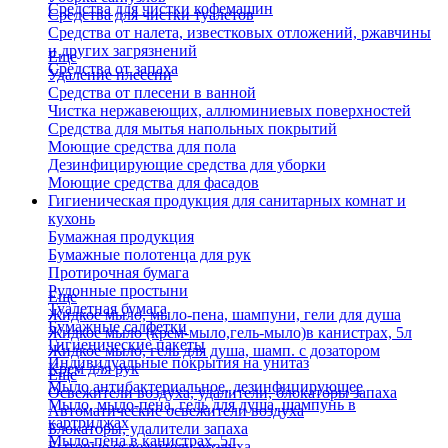
Средства для чистки кофемашин
Средства для чистки туалетов
Средства от налета, известковых отложений, ржавчины
и других загрязнений
Еще
Средства от запаха
Удаление плесени
Средства от плесени в ванной
Чистка нержавеющих, аллюминиевых поверхностей
Средства для мытья напольных покрытий
Моющие средства для пола
Дезинфицирующие средства для уборки
Моющие средства для фасадов
Гигиеническая продукция для санитарных комнат и
кухонь
Бумажная продукция
Бумажные полотенца для рук
Протирочная бумага
Рулонные простыни
Еще
Туалетная бумага
Жидкое мыло, мыло-пена, шампуни, гели для душа
Бумажные салфетки
Жидкое мыло (крем-мыло,гель-мыло)в канистрах, 5л
Гигиенические пакеты
Жидкое мыло, гель для душа, шамп. с дозатором
Индивидуальные покрытия на унитаз
Крем для рук
Еще
Мыло антибактериальное, дезинфицирующее
Освежители воздуха, удалители, блокаторы запаха
Мыло, мыло-пена, гель для душа, шампунь в
Автоматические освежители воздуха
картриджах
Блокаторы, удалители запаха
Мыло-пена в канистрах, 5л
Бытовые освежители воздуха