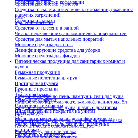
Средства для чистки кофемашин
Средства для чистки туалетов
Средства от налета, известковых отложений, ржавчины
и других загрязнений
Еще
Средства от запаха
Удаление плесени
Средства от плесени в ванной
Чистка нержавеющих, аллюминиевых поверхностей
Средства для мытья напольных покрытий
Моющие средства для пола
Дезинфицирующие средства для уборки
Моющие средства для фасадов
Гигиеническая продукция для санитарных комнат и
кухонь
Бумажная продукция
Бумажные полотенца для рук
Протирочная бумага
Рулонные простыни
Еще
Туалетная бумага
Жидкое мыло, мыло-пена, шампуни, гели для душа
Бумажные салфетки
Жидкое мыло (крем-мыло,гель-мыло)в канистрах, 5л
Гигиенические пакеты
Жидкое мыло, гель для душа, шамп. с дозатором
Индивидуальные покрытия на унитаз
Крем для рук
Еще
Мыло антибактериальное, дезинфицирующее
Освежители воздуха, удалители, блокаторы запаха
Мыло, мыло-пена, гель для душа, шампунь в
Автоматические освежители воздуха
картриджах
Блокаторы, удалители запаха
Мыло-пена в канистрах, 5л
Бытовые освежители воздуха