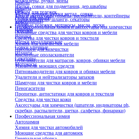
Флаундеры, ручки, мопы
Грабли
Щетки, совки для подметания, дер.швабры
Лопаты
Еще
Отжим для тележек
Метлы, веники, щетки метал., совки
Тара и аксессуары (помпы, распылители, контейнеры
Ручки для швабр
Опрыскиватели, шланги, секаторы
замачивания)
Мопы
Садовые тележки, мотокосы, масла, лески
Профессиональная химия и акссесуары для химчистки
Швабры
Черенки
Основные средства для чистки ковров и мебели
Веники
Средства для чистки ковров и текстиля
Щетки металлические
Химия для химчистки мебели
Совки уличные
Преспреи для химчистки
Шланги
Кислотные ополаскиватели
Секаторы
Отбеливатели для матрасов, ковров, обивки мебели
Мотокосы
Усилители моющих средств
Пятновыводители для ковров и обивки мебели
Удалители и нейтрализаторы запахов
Шампуни для чистки ковров и мебели
Пеногасители
Пропитки, антистатики для ковров и текстиля
Средства для чистки кожи
Аксессуары для химчистки (шпателя, индикаторы ph,
скребки, распылители, щетки, салфетки, фонарики)
Профессиональная химия
Автохимия
Химия для чистки автомобилей
Моющие средства для автомоек
Генеральная уборка