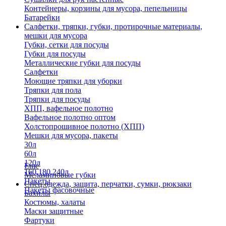
Контейнеры, корзины для мусора, пепельницы
Батарейки
Салфетки, тряпки, губки, протирочные материалы,
мешки для мусора
Губки, сетки для посуды
Губки для посуды
Металлические губки для посуды
Салфетки
Моющие тряпки для уборки
Тряпки для пола
Тряпки для посуды
ХПП, вафельное полотно
Вафельное полотно оптом
Холстопрошивное полотно (ХПП)
Мешки для мусора, пакеты
30л
60л
120л
Еще
160,180,240л
Меламиновые губки
Пакеты
Спец.одежда, защита, перчатки, сумки, рюкзаки
Пакеты фасовочные
Бахилы
Костюмы, халаты
Маски защитные
Фартуки