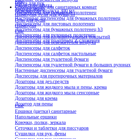
Еще
Паста для рук
Удалители запаха
Оборудование для санитарных комнат
Твердое мыло
Освежители воздуха 300 мл
Диспенсеры для бумажных полотенец
Шампуни, гели для душа,5л
Настенные диспенсеры для бумажных полотенец
Гели для душа
Диспенсеры для листовых полотенец
Шампуни
Диспенсеры для бумажных полотенец h3
Еще
Диспенсеры для рулонных полотенец
Диспенсеры для индивидуальных покрытий
Диспенсеры для полотенец Z-сложения
Диспенсеры для освежителей воздуха
Диспенсеры для салфеток
Диспенсеры для салфеток настольные
Диспенсеры для туалетной бумаги
Диспенсеры для туалетной бумаги в больших рулонах
Настенные диспенсеры для туалетной бумаги
Диспесеры для протирочных материалов
Дозаторы для дез.средств
Дозаторы для жидкого мыла и пены, крема
Дозаторы для жидкого мыла сенсорные
Дозаторы для крема
Дозатор для пены
Еще
Ершики (щетки) санитарные
Напольные ершики
Крючки, полки, зеркала
Сеточки и таблетки для писсуаров
Сушилки для рук, фены