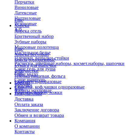
Перчатки
Виниловые
Латексные
Нитриловые
Еще
Резиновые
Хорека
Х/б
Хорека отель
Бритвенный набор
Зубные наборы
Махровые полотенца
Еще
Пастельное белье
Хорека ресторан
Плечики, вешалки-стойки
Боксы одноразовые
Расчески, швейные наборы, космет.наборы, шапочки
Бумага для выпечки
Саше гель для душа
Зубочистки
Еще
Саше мыло
Пленка пищевая, фольга
Саше шампунь
Скатерти одноразовые
Бренды
Тапочки
Стаканы, коф.чашки одноразовые
Блог
Халаты махровые
Тарелки, вилки, ложки
Покупателям
Доставка
Оплата заказа
Заключение договора
Обмен и возврат товара
Компания
О компании
Контакты