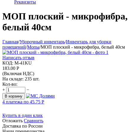
Реквизиты
МОП плоский - микрофибра,
белый 40см
Главная
/
Уборочный инвентарь
/
Инвентарь для уборки
помещений
/
Мопы
/
МОП плоский - микрофибра, белый 40см
Написать отзыв
КОД:
M-41KU
183.00
Р
(Включая НДС)
На складе:
235 шт.
Кол-во:
+
−
В корзину
4 платежа по
45.75
Р
Купить в один клик
Отложить
Сравнить
Доставка по России
Наши преимущества