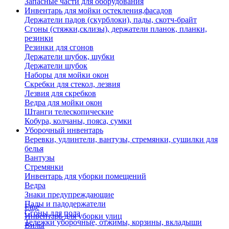
Запасные части для оборудования
Инвентарь для мойки остекления,фасадов
Держатели падов (скурблоки), пады, скотч-брайт
Сгоны (стяжки,склизы), держатели планок, планки,
резинки
Резинки для сгонов
Держатели шубок, шубки
Держатели шубок
Наборы для мойки окон
Скребки для стекол, лезвия
Лезвия для скребков
Ведра для мойки окон
Штанги телескопические
Кобура, колчаны, пояса, сумки
Уборочный инвентарь
Веревки, удлинтели, вантузы, стремянки, сушилки для
белья
Вантузы
Стремянки
Инвентарь для уборки помещений
Ведра
Знаки предупреждающие
Пады и падодержатели
Еще
Сгоны для пола
Инвентарь для уборки улиц
Тележки уборочные, отжимы, корзины, вкладыши
Вилы