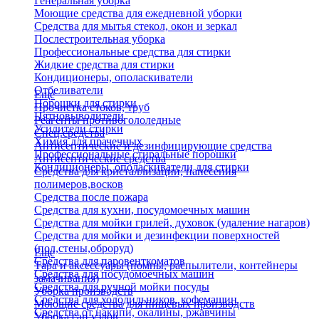
Генеральная уборка
Моющие средства для ежедневной уборки
Средства для мытья стекол, окон и зеркал
Послестроительная уборка
Профессиональные средства для стирки
Жидкие средства для стирки
Кондиционеры, ополаскиватели
Отбеливатели
Еще
Порошки для стирки
Прочистка стоков, труб
Пятновыводители
Реагенты противогололедные
Усилители стирки
Спец.средства
Химия для прачечных
Антисептические и дезинфицирующие средства
Профессиональные стиральные порошки
Антисептические средства
Кондиционеры, ополаскиватели для стирки
Средства для кристаллизации, нанесения
полимеров,восков
Средства после пожара
Средства для кухни, посудомоечных машин
Средства для мойки грилей, духовок (удаление нагаров)
Средства для мойки и дезинфекции поверхностей
(пол,стены,оброруд)
Еще
Средства для паровенткоматов
Тара и аксессуары (помпы, распылители, контейнеры
Средства для посудомоечных машин
замачивания)
Средства для ручной мойки посуды
Уборка производств
Средства для холодильников, кофемашин
Моющие средства для пищевых производств
Средства от накипи, окалины, ржавчины
Уборка сан.узлов