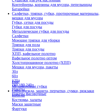
Сушилки для рук настенные
Контейнеры, корзины для мусора, пепельницы
Батарейки
Салфетки, тряпки, губки, протирочные материалы,
мешки для мусора
Губки, сетки для посуды
Губки для посуды
Металлические губки для посуды
Салфетки
Моющие тряпки для уборки
Тряпки для пола
Тряпки для посуды
ХПП, вафельное полотно
Вафельное полотно оптом
Холстопрошивное полотно (ХПП)
Мешки для мусора, пакеты
30л
60л
120л
Еще
160,180,240л
Меламиновые губки
Пакеты
Спец.одежда, защита, перчатки, сумки, рюкзаки
Пакеты фасовочные
Бахилы
Костюмы, халаты
Маски защитные
Фартуки