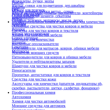
Флаундеры, ручки, мопы
Грабли
Щетки, совки для подметания, дер.швабры
Лопаты
Еще
Отжим для тележек
Метлы, веники, щетки метал., совки
Тара и аксессуары (помпы, распылители, контейнеры
Ручки для швабр
Опрыскиватели, шланги, секаторы
замачивания)
Мопы
Садовые тележки, мотокосы, масла, лески
Профессиональная химия и акссесуары для химчистки
Швабры
Черенки
Основные средства для чистки ковров и мебели
Веники
Средства для чистки ковров и текстиля
Щетки металлические
Химия для химчистки мебели
Совки уличные
Преспреи для химчистки
Шланги
Кислотные ополаскиватели
Секаторы
Отбеливатели для матрасов, ковров, обивки мебели
Мотокосы
Усилители моющих средств
Пятновыводители для ковров и обивки мебели
Удалители и нейтрализаторы запахов
Шампуни для чистки ковров и мебели
Пеногасители
Пропитки, антистатики для ковров и текстиля
Средства для чистки кожи
Аксессуары для химчистки (шпателя, индикаторы ph,
скребки, распылители, щетки, салфетки, фонарики)
Профессиональная химия
Автохимия
Химия для чистки автомобилей
Моющие средства для автомоек