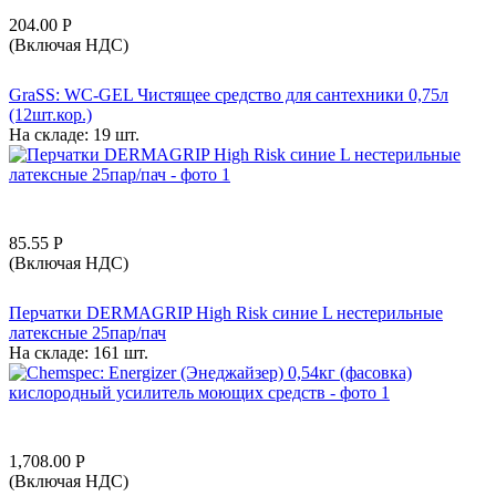
204.00
Р
(Включая НДС)
GraSS: WC-GEL Чистящее средство для сантехники 0,75л
(12шт.кор.)
На складе:
19 шт.
85.55
Р
(Включая НДС)
Перчатки DERMAGRIP High Risk синие L нестерильные
латексные 25пар/пач
На складе:
161 шт.
1,708.00
Р
(Включая НДС)